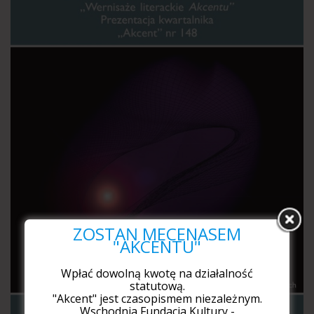
ZOSTAŃ MECENASEM
"AKCENTU"
Wpłać dowolną kwotę na działalność
statutową.
"Akcent" jest czasopismem niezależnym.
Wschodnia Fundacja Kultury -