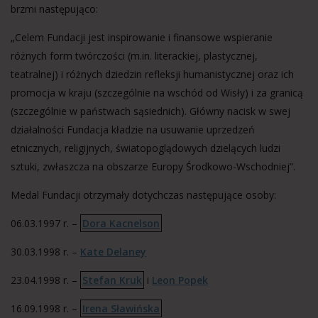
brzmi następująco:
„Celem Fundacji jest inspirowanie i finansowe wspieranie
różnych form twórczości (m.in. literackiej, plastycznej,
teatralnej) i różnych dziedzin refleksji humanistycznej oraz ich
promocja w kraju (szczególnie na wschód od Wisły) i za granicą
(szczególnie w państwach sąsiednich). Główny nacisk w swej
działalności Fundacja kładzie na usuwanie uprzedzeń
etnicznych, religijnych, światopoglądowych dzielących ludzi
sztuki, zwłaszcza na obszarze Europy Środkowo-Wschodniej”.
Medal Fundacji otrzymały dotychczas następujące osoby:
06.03.1997 r. –
Dora Kacnelson
30.03.1998 r. –
Kate Delaney
23.04.1998 r. –
Stefan Kruk
i
Leon Popek
16.09.1998 r. –
Irena Sławińska