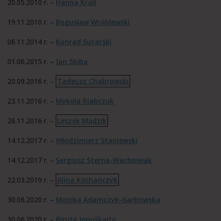
20.05.2010 r. –
Hanna Krall
19.11.2010 r. –
Bogusław Wróblewski
06.11.2014 r. –
Konrad Sutarski
01.06.2015 r. –
Jan Skiba
20.09.2016 r. –
Tadeusz Chabrowski
23.11.2016 r. –
Mykoła Riabczuk
26.11.2016 r. –
Leszek Mądzik
14.12.2017 r. –
Włodzimierz Staniewski
14.12.2017 r. –
Sergiusz Sterna-Wachowiak
22.03.2019 r. –
Alina Kochańczyk
30.06.2020 r. –
Monika Adamczyk-Garbowska
30.06.2020 r. –
Birutė Jonuškaitė