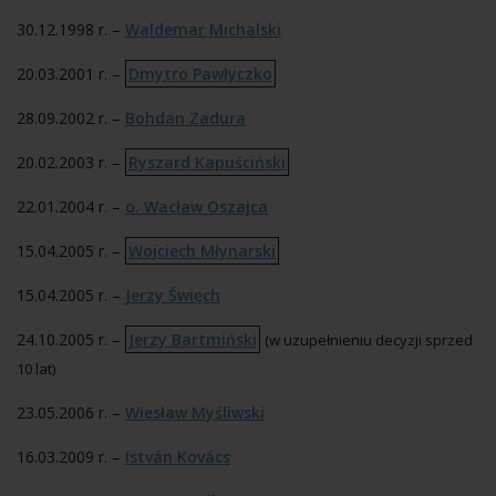
30.12.1998 r. –
Waldemar Michalski
20.03.2001 r. –
Dmytro Pawłyczko
28.09.2002 r. –
Bohdan Zadura
20.02.2003 r. –
Ryszard Kapuściński
22.01.2004 r. –
o. Wacław Oszajca
15.04.2005 r. –
Wojciech Młynarski
15.04.2005 r. –
Jerzy Święch
24.10.2005 r. –
Jerzy Bartmiński
(w uzupełnieniu decyzji sprzed
10 lat)
23.05.2006 r. –
Wiesław Myśliwski
16.03.2009 r. –
István Kovács