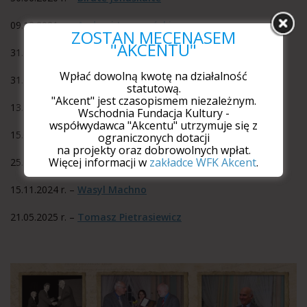
09.12.2021 r. –
Andrzej Jaroszyński
ZOSTAŃ MECENASEM
"AKCENTU"
31.05.2022 r. –
Anna Frajlich
Wpłać dowolną kwotę na działalność
31.05.2023 r. –
Grzegorz Józefczuk
statutową.
"Akcent" jest czasopismem niezależnym.
13.12.2023 r. –
Alfred Wierzbicki
Wschodnia Fundacja Kultury -
współwydawca "Akcentu" utrzymuje się z
15.05.2024 r. –
Lechosław Lameński
ograniczonych dotacji
na projekty oraz dobrowolnych wpłat.
Więcej informacji w
zakładce WFK Akcent
.
25.09.2024 r. –
Iwona Hofman
15.11.2024 r. –
Wasyl Machno
21.05.2025 r. –
Tomasz Pietrasiewicz