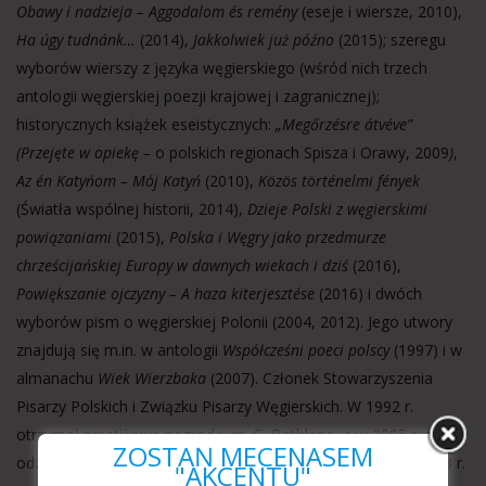
Obawy i nadzieja – Aggodalom és remény
(eseje i wiersze, 2010),
Ha úgy tudnánk…
(2014),
Jakkolwiek już późno
(2015); szeregu
wyborów wierszy z języka węgierskiego (wśród nich trzech
antologii węgierskiej poezji krajowej i zagranicznej);
historycznych książek eseistycznych:
„Megőrzésre átvéve”
(
Przejęte w opiekę
–
o polskich regionach Spisza i Orawy, 2009
)
,
Az én Katyńom – Mój Katyń
(2010),
Közös történelmi fények
(Światła wspólnej historii, 2014),
Dzieje Polski z węgierskimi
powiązaniami
(2015),
Polska i Węgry jako przedmurze
chrześcijańskiej Europy w dawnych wiekach i dziś
(2016),
Powiększanie ojczyzny – A haza kiterjesztése
(2016) i dwóch
wyborów pism o węgierskiej Polonii (2004, 2012). Jego utwory
znajdują się m.in. w antologii
Współcześni poeci polscy
(1997) i w
almanachu
Wiek Wierzbaka
(2007). Członek Stowarzyszenia
Pisarzy Polskich i Związku Pisarzy Węgierskich. W 1992 r.
otrzymał prestiżową nagrodę im. G. Bethlena, a w 2005 r. został
ZOSTAŃ MECENASEM
odznaczony Krzyżem Kawalerskim Orderu Zasługi RP. W 2013 r.
"AKCENTU"