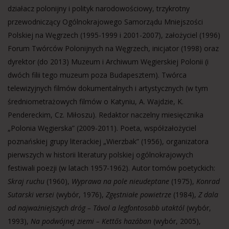
działacz polonijny i polityk narodowościowy, trzykrotny
przewodniczący Ogólnokrajowego Samorządu Mniejszości
Polskiej na Węgrzech (1995-1999 i 2001-2007), założyciel (1996)
Forum Twórców Polonijnych na Węgrzech, inicjator (1998) oraz
dyrektor (do 2013) Muzeum i Archiwum Węgierskiej Polonii (i
dwóch filii tego muzeum poza Budapesztem). Twórca
telewizyjnych filmów dokumentalnych i artystycznych (w tym
średniometrażowych filmów o Katyniu, A. Wajdzie, K.
Pendereckim, Cz. Miłoszu). Redaktor naczelny miesięcznika
„Polonia Węgierska” (2009-2011). Poeta, współzałożyciel
poznańskiej grupy literackiej „Wierzbak” (1956), organizatora
pierwszych w historii literatury polskiej ogólnokrajowych
festiwali poezji (w latach 1957-1962). Autor tomów poetyckich:
Skraj ruchu
(1960),
Wyprawa na pole nieudeptane
(1975),
Konrad
Sutarski versei
(wybór, 1976),
Zgęstniałe powietrze
(1984),
Z dala
od najważniejszych dróg – Távol a legfontosabb utaktól
(wybór,
1993),
Na podwójnej ziemi – Kettős hazában
(wybór, 2005),