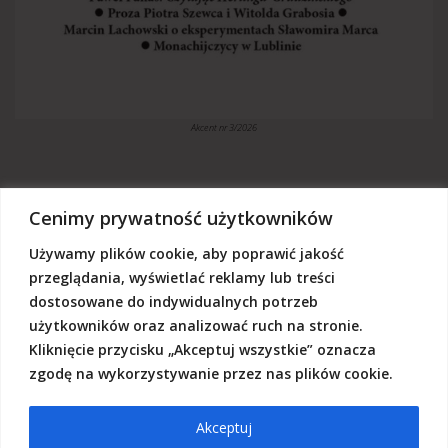
Akcent nr 3/2026
Cenimy prywatność użytkowników
Używamy plików cookie, aby poprawić jakość
„Akcent” jest czasopismem niezależnym, utrzymujemy się z dotacji
budżetowych oraz darowizn. Będziemy wdzięczni, jeśli zechcą nas
przeglądania, wyświetlać reklamy lub treści
Państwo wesprzeć dowolną kwotą.
dostosowane do indywidualnych potrzeb
Wschodnia Fundacja Kultury „Akcent”, ul. Grodzka 3, 20-112 Lublin
użytkowników oraz analizować ruch na stronie.
Nr rachunku:
50124015031111000017528667
(z dopiskiem: Darowizna na działalność statutową Wschodniej
Kliknięcie przycisku „Akceptuj wszystkie” oznacza
Fundacji Kultury Akcent w sferze pożytku publicznego)
zgodę na wykorzystywanie przez nas plików cookie.
Akceptuj