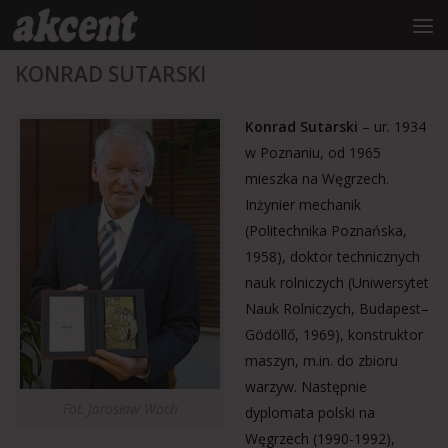
do
treści
Przejdź do treści
KONRAD SUTARSKI
Konrad Sutarski
– ur. 1934
w Poznaniu, od 1965
mieszka na Węgrzech.
Inżynier mechanik
(Politechnika Poznańska,
1958), doktor technicznych
nauk rolniczych (Uniwersytet
Nauk Rolniczych, Budapest–
Gödöllő, 1969), konstruktor
maszyn, m.in. do zbioru
warzyw. Następnie
Fot. Jarosław Wach
dyplomata polski na
Węgrzech (1990-1992),