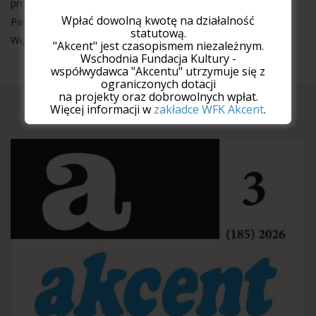
prowadzone przez niego muzeum wyróżniono węgierską
Wpłać dowolną kwotę na działalność
Państwową Nagrodą Narodowościową. Jego żona jest
statutową.
Węgierką.
"Akcent" jest czasopismem niezależnym.
Wschodnia Fundacja Kultury -
współwydawca "Akcentu" utrzymuje się z
ograniczonych dotacji
na projekty oraz dobrowolnych wpłat.
Najnowszy numer
Więcej informacji w
zakładce WFK Akcent
.