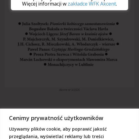
Więcej informacji w
zakładce WFK Akcent
.
Akcent nr 3/2026
Cenimy prywatność użytkowników
Używamy plików cookie, aby poprawić jakość
„Akcent” jest czasopismem niezależnym, utrzymujemy się z dotacji
budżetowych oraz darowizn. Będziemy wdzięczni, jeśli zechcą nas
przeglądania, wyświetlać reklamy lub treści