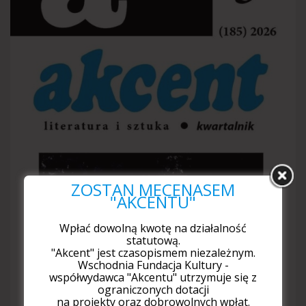
ZOSTAŃ MECENASEM
"AKCENTU"
Wpłać dowolną kwotę na działalność
statutową.
"Akcent" jest czasopismem niezależnym.
Wschodnia Fundacja Kultury -
współwydawca "Akcentu" utrzymuje się z
ograniczonych dotacji
na projekty oraz dobrowolnych wpłat.