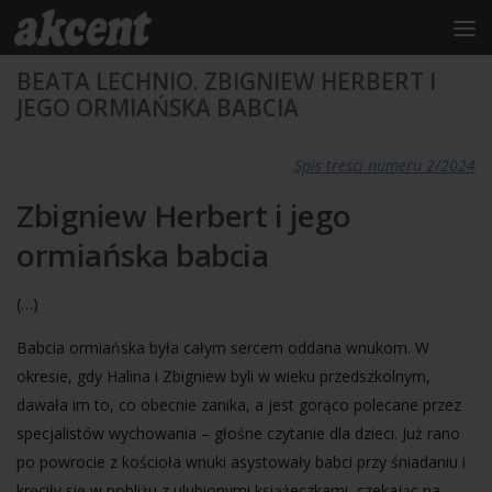
do
treści
Przejdź do treści
BEATA LECHNIO. ZBIGNIEW HERBERT I
JEGO ORMIAŃSKA BABCIA
Spis treści numeru 2/2024
Zbigniew Herbert i jego
ormiańska babcia
(…)
Babcia ormiańska była całym sercem oddana wnukom. W
okresie, gdy Halina i Zbigniew byli w wieku przedszkolnym,
dawała im to, co obecnie zanika, a jest gorąco polecane przez
specjalistów wychowania – głośne czytanie dla dzieci. Już rano
po powrocie z kościoła wnuki asystowały babci przy śniadaniu i
kręciły się w pobliżu z ulubionymi książeczkami, czekając na