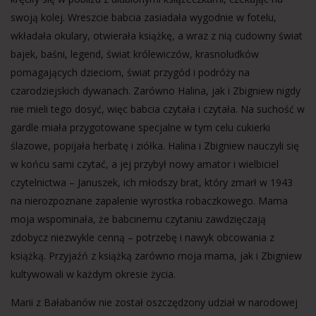
swoją kolej. Wreszcie babcia zasiadała wygodnie w fotelu,
wkładała okulary, otwierała książkę, a wraz z nią cudowny świat
bajek, baśni, legend, świat królewiczów, krasnoludków
pomagających dzieciom, świat przygód i podróży na
czarodziejskich dywanach. Zarówno Halina, jak i Zbigniew nigdy
nie mieli tego dosyć, więc babcia czytała i czytała. Na suchość w
gardle miała przygotowane specjalne w tym celu cukierki
ślazowe, popijała herbatę i ziółka. Halina i Zbigniew nauczyli się
w końcu sami czytać, a jej przybył nowy amator i wielbiciel
czytelnictwa – Januszek, ich młodszy brat, który zmarł w 1943
na nierozpoznane zapalenie wyrostka robaczkowego. Mama
moja wspominała, że babcinemu czytaniu zawdzięczają
zdobycz niezwykle cenną – potrzebę i nawyk obcowania z
książką. Przyjaźń z książką zarówno moja mama, jak i Zbigniew
kultywowali w każdym okresie życia.
Marii z Bałabanów nie został oszczędzony udział w narodowej