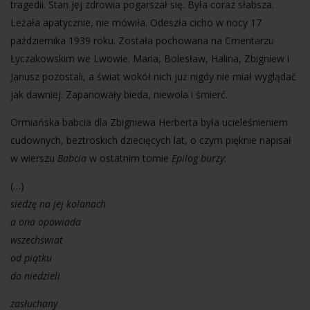
tragedii. Stan jej zdrowia pogarszał się. Była coraz słabsza.
Leżała apatycznie, nie mówiła. Odeszła cicho w nocy 17
października 1939 roku. Została pochowana na Cmentarzu
Łyczakowskim we Lwowie. Maria, Bolesław, Halina, Zbigniew i
Janusz pozostali, a świat wokół nich już nigdy nie miał wyglądać
jak dawniej. Zapanowały bieda, niewola i śmierć.
Ormiańska babcia dla Zbigniewa Herberta była ucieleśnieniem
cudownych, beztroskich dziecięcych lat, o czym pięknie napisał
w wierszu
Babcia
w ostatnim tomie
Epilog burzy
:
(…)
siedzę na jej kolanach
a ona opowiada
wszechświat
od piątku
do niedzieli
zasłuchany