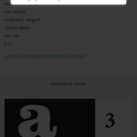
nie chciała morfiny
nie chciała
uradować ubogich
chciała Mszę
no i ma
(…)
Całość w wydaniu tradycyjnym „Akcentu”.
Najnowszy numer