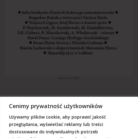
Akcent nr 3/2026
Cenimy prywatność użytkowników
Używamy plików cookie, aby poprawić jakość
„Akcent” jest czasopismem niezależnym, utrzymujemy się z dotacji
budżetowych oraz darowizn. Będziemy wdzięczni, jeśli zechcą nas
przeglądania, wyświetlać reklamy lub treści
Państwo wesprzeć dowolną kwotą.
dostosowane do indywidualnych potrzeb
Wschodnia Fundacja Kultury „Akcent”, ul. Grodzka 3, 20-112 Lublin