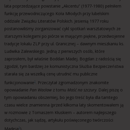
lata poprzedzające powstanie „Akcentu” (1977-1980) pełniłem
funkcję przewodniczącego Koła Młodych przy lubelskim
oddziale Związku Literatów Polskich. Jesienią 1977 roku
postanowiliśmy zorganizować cykl spotkań warsztatowych ze
starszymi kolegami po piórze w mającym piękne, przedwojenne
tradycje lokalu ZLP przy ul. Granicznej – dawnym mieszkaniu ks.
Ludwika Zalewskiego. Jedną z pierwszych osób, które
zaprosiłem, był właśnie Boddan Madej. Bogdan z radością się
zgodził, tym bardziej że komunistyczna Służba Bezpieczeństwa
starała się za wszelką cenę utrudnić mu publiczne
funkcjonowanie
. Przeczytał zgromadzonym znakomite
2
opowiadanie
Pan Wacław
z tomu
Maść na szczury
. Dalej piszę o
tym opowiadaniu obszerniej, bo jego treść była dla tamtego
czasu wielce znamienna (przed kilkoma laty skomentowałem ją
w rozmowie z Tomaszem Kłuskiem – autorem najlepszego
dotychczas, jak sądzę, artykułu poświęconego twórczości
Madeja
).
3