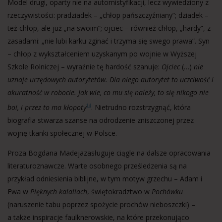
Model drugi, oparty nie na automistyfikacji, lecz wywiedziony z
rzeczywistości: pradziadek – „chłop pańszczyźniany”; dziadek –
też chłop, ale już „na swoim”; ojciec – również chłop, „hardy”, z
zasadami: „nie lubi karku zginać i trzyma się swego prawa”. Syn
– chłop z wykształceniem uzyskanym po wojnie w Wyższej
Szkole Rolniczej – wyraźnie tę hardość szanuje:
Ojciec
(…)
nie
uznaje urzędowych autorytetów. Dla niego autorytet to uczciwość i
akuratność w robocie. Jak wie, co mu się należy, to się nikogo nie
boi, i przez to ma kłopoty
. Nietrudno rozstrzygnąć, która
14
biografia stwarza szanse na odrodzenie zniszczonej przez
wojnę tkanki społecznej w Polsce.
Proza Bogdana Madejazasługuje ciągle na dalsze opracowania
literaturoznawcze. Warte osobnego prześledzenia są na
przykład odniesienia biblijne, w tym motyw grzechu – Adam i
Ewa w
Pięknych kalaliach
, świętokradztwo w
Pochówku
(naruszenie tabu poprzez spożycie prochów nieboszczki) –
a także inspiracje faulknerowskie, na które przekonująco