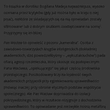
To książka w dorobku Bogdana Madeja najważniejsza, wysoko
oceniana przez krytyków (gdy już można było w kraju o niej
pisać), niektóre ze składających się na nią opowiadań zostały
sfilmowane
lub z dobrym skutkiem zaadaptowane na scenę
.
4
5
Przyjrzyjmy się im bliżej.
Pan Wacław
to opowieść z pozoru „kameralna”. Osoba z
zawodowo-towarzyskich kręgów inteligenckich (dokładniej:
akademickich, dziś powiedzielibyśmy – „wykształciuchów”) pada
ofiarą agresji rzezimieszka, który okazuje się podopiecznym
Pana Wacława, „opiekującego” się jakąś częścią środowiska
przestępczego. Poszkodowany liczy na lojalność swych
akademickich przyjaciół przy egzekwowaniu sprawiedliwości
(mówiąc inaczej: przy obronie etycznych podstaw współżycia
społecznego). Ale Pan Wacław doprowadza do izolacji
pokrzywdzonego, który w rezultacie rezygnuje z dochodzenia
sprawiedliwości. To opowiadanie jest niezwykle nośną metaforą