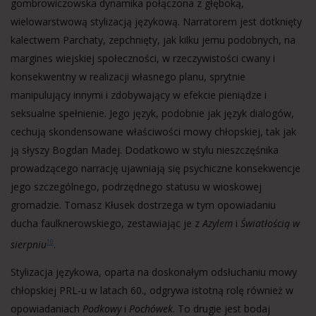
gombrowiczowska dynamika połączona z głęboką,
wielowarstwową stylizacją językową. Narratorem jest dotknięty
kalectwem Parchaty, zepchnięty, jak kilku jemu podobnych, na
margines wiejskiej społeczności, w rzeczywistości cwany i
konsekwentny w realizacji własnego planu, sprytnie
manipulujący innymi i zdobywający w efekcie pieniądze i
seksualne spełnienie. Jego język, podobnie jak język dialogów,
cechują skondensowane właściwości mowy chłopskiej, tak jak
ją słyszy Bogdan Madej. Dodatkowo w stylu nieszczęśnika
prowadzącego narrację ujawniają się psychiczne konsekwencje
jego szczególnego, podrzędnego statusu w wioskowej
gromadzie. Tomasz Kłusek dostrzega w tym opowiadaniu
ducha faulknerowskiego, zestawiając je z
Azylem
i
Światłością w
sierpniu
.
10
Stylizacja językowa, oparta na doskonałym odsłuchaniu mowy
chłopskiej PRL-u w latach 60., odgrywa istotną rolę również w
opowiadaniach
Podkowy
i
Pochówek
. To drugie jest bodaj