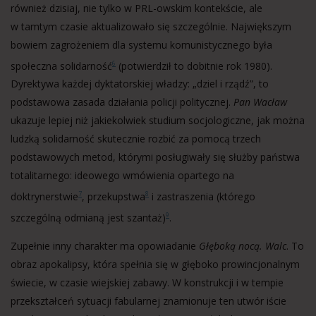
również dzisiaj, nie tylko w PRL-owskim kontekście, ale
w tamtym czasie aktualizowało się szczególnie. Największym
bowiem zagrożeniem dla systemu komunistycznego była
społeczna solidarność
(potwierdził to dobitnie rok 1980).
6
Dyrektywa każdej dyktatorskiej władzy: „dziel i rządź”, to
podstawowa zasada działania policji politycznej.
Pan Wacław
ukazuje lepiej niż jakiekolwiek studium socjologiczne, jak można
ludzką solidarność skutecznie rozbić za pomocą trzech
podstawowych metod, którymi posługiwały się służby państwa
totalitarnego: ideowego wmówienia opartego na
doktrynerstwie
, przekupstwa
i zastraszenia (którego
7
8
szczególną odmianą jest szantaż)
.
9
Zupełnie inny charakter ma opowiadanie
Głęboką nocą. Walc
. To
obraz apokalipsy, która spełnia się w głęboko prowincjonalnym
świecie, w czasie wiejskiej zabawy. W konstrukcji i w tempie
przekształceń sytuacji fabularnej znamionuje ten utwór iście