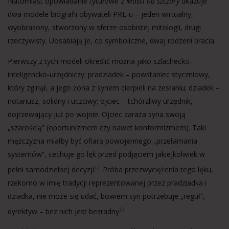
Natomiast opowiadanie tytułowe z
Maści na szczury
ukazuje
dwa modele biografii obywateli PRL-u – jeden wirtualny,
wyobrażony, stworzony w sferze osobistej mitologii, drugi
rzeczywisty. Uosabiają je, co symboliczne, dwaj rodzeni bracia.
Pierwszy z tych modeli określić można jako szlachecko-
inteligencko-urzędniczy: pradziadek – powstaniec styczniowy,
który zginął, a jego żona z synem cierpieli na zesłaniu; dziadek –
notariusz, solidny i uczciwy; ojciec – tchórzliwy urzędnik,
dojrzewający już po wojnie. Ojciec zaraża syna swoją
„szarością” (oportunizmem czy nawet konformizmem). Taki
mężczyzna miałby być ofiarą powojennego „przełamania
systemów”, cechuje go lęk przed podjęciem jakiejkolwiek w
pełni samodzielnej decyzji
. Próba przezwyciężenia tego lęku,
12
rzekomo w imię tradycji reprezentowanej przez pradziadka i
dziadka, nie może się udać, bowiem syn potrzebuje „reguł”,
dyrektyw – bez nich jest bezradny
.
13