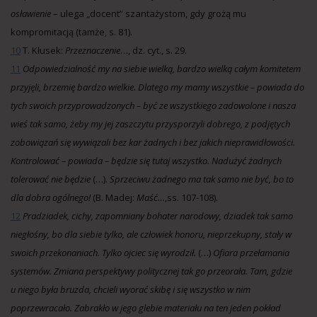
osławienie
– ulega „docent” szantażystom, gdy grożą mu
kompromitacją (tamże, s. 81).
10
T. Kłusek:
Przeznaczenie
…, dz. cyt., s. 29.
11
Odpowiedzialność my na siebie wielką, bardzo wielką całym komitetem
przyjęli, brzemię bardzo wielkie. Dlatego my mamy wszystkie – powiada do
tych swoich przyprowadzonych – być ze wszystkiego zadowolone i nasza
wieś tak samo, żeby my jej zaszczytu przysporzyli dobrego, z podjętych
zobowiązań się wywiązali bez kar żadnych i bez jakich nieprawidłowości.
Kontrolować – powiada – będzie się tutaj wszystko. Nadużyć żadnych
tolerować nie będzie
(…).
Sprzeciwu żadnego ma tak samo nie być, bo to
dla dobra ogólnego!
(B. Madej:
Maść…
,ss. 107-108).
12
Pradziadek, cichy, zapomniany bohater narodowy, dziadek tak samo
niegłośny, bo dla siebie tylko, ale człowiek honoru, nieprzekupny, stały w
swoich przekonaniach. Tylko ojciec się wyrodził.
(…)
Ofiara przełamania
systemów. Zmiana perspektywy politycznej tak go przeorała. Tam, gdzie
u niego była bruzda, chcieli wyorać skibę i się wszystko w nim
poprzewracało. Zabrakło w jego glebie materiału na ten jeden pokład