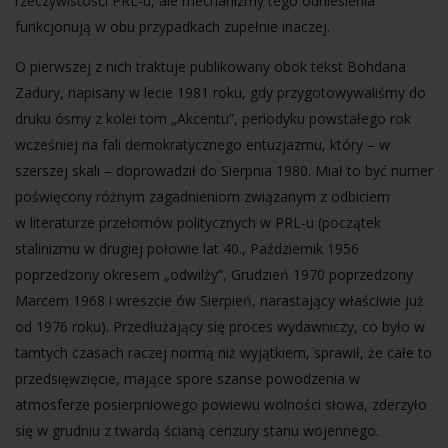
rzeczywistości PRL-u, ale mechanizmy tego odniesienia
funkcjonują w obu przypadkach zupełnie inaczej.
O pierwszej z nich traktuje publikowany obok tekst Bohdana
Zadury, napisany w lecie 1981 roku, gdy przygotowywaliśmy do
druku ósmy z kolei tom „Akcentu”, periodyku powstałego rok
wcześniej na fali demokratycznego entuzjazmu, który – w
szerszej skali – doprowadził do Sierpnia 1980. Miał to być numer
poświęcony różnym zagadnieniom związanym z odbiciem
w literaturze przełomów politycznych w PRL-u (początek
stalinizmu w drugiej połowie lat 40., Październik 1956
poprzedzony okresem „odwilży”, Grudzień 1970 poprzedzony
Marcem 1968 i wreszcie ów Sierpień, narastający właściwie już
od 1976 roku). Przedłużający się proces wydawniczy, co było w
tamtych czasach raczej normą niż wyjątkiem, sprawił, że całe to
przedsięwzięcie, mające spore szanse powodzenia w
atmosferze posierpniowego powiewu wolności słowa, zderzyło
się w grudniu z twardą ścianą cenzury stanu wojennego.