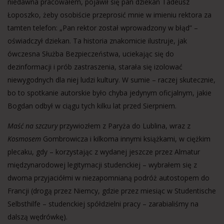
niedawna pracowałem, pojawił się pan dziekan Tadeusz
Łoposzko, żeby osobiście przeprosić mnie w imieniu rektora za
tamten telefon: „Pan rektor został wprowadzony w błąd” –
oświadczył dziekan. Ta historia znakomicie ilustruje, jak
ówczesna Służba Bezpieczeństwa, uciekając się do
dezinformacji i prób zastraszenia, starała się izolować
niewygodnych dla niej ludzi kultury. W sumie – raczej skutecznie,
bo to spotkanie autorskie było chyba jedynym oficjalnym, jakie
Bogdan odbył w ciągu tych kilku lat przed Sierpniem.
Maść na szczury
przywiozłem z Paryża do Lublina, wraz z
Kosmosem
Gombrowicza i kilkoma innymi książkami, w ciężkim
plecaku, gdy – korzystając z wydanej jeszcze przez Almatur
międzynarodowej legitymacji studenckiej – wybrałem się z
dwoma przyjaciółmi w niezapomnianą podróż autostopem do
Francji (drogą przez Niemcy, gdzie przez miesiąc w Studentische
Selbsthilfe – studenckiej spółdzielni pracy – zarabialiśmy na
dalszą wędrówkę).