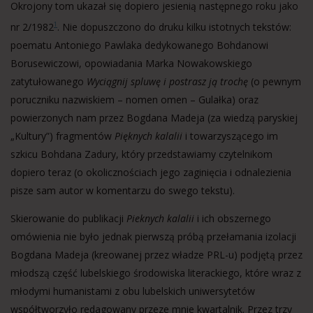
Okrojony tom ukazał się dopiero jesienią następnego roku jako
nr 2/1982
. Nie dopuszczono do druku kilku istotnych tekstów:
1
poematu Antoniego Pawlaka dedykowanego Bohdanowi
Borusewiczowi, opowiadania Marka Nowakowskiego
zatytułowanego
Wyciągnij spluwę i postrasz ją trochę
(o pewnym
poruczniku nazwiskiem – nomen omen – Gulałka) oraz
powierzonych nam przez Bogdana Madeja (za wiedzą paryskiej
„Kultury”) fragmentów
Pięknych kalalii
i towarzyszącego im
szkicu Bohdana Zadury, który przedstawiamy czytelnikom
dopiero teraz (o okolicznościach jego zaginięcia i odnalezienia
pisze sam autor w komentarzu do swego tekstu).
Skierowanie do publikacji
Pieknych kalalii
i ich obszernego
omówienia nie było jednak pierwszą próbą przełamania izolacji
Bogdana Madeja (kreowanej przez władze PRL-u) podjętą przez
młodszą część lubelskiego środowiska literackiego, które wraz z
młodymi humanistami z obu lubelskich uniwersytetów
współtworzyło redagowany przeze mnie kwartalnik. Przez trzy