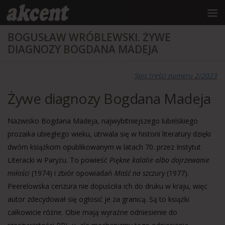
do
treści
Przejdź do treści
BOGUSŁAW WRÓBLEWSKI. ŻYWE
DIAGNOZY BOGDANA MADEJA
Spis treści numeru 2/2023
Żywe diagnozy Bogdana Madeja
Nazwisko Bogdana Madeja, najwybitniejszego lubelskiego
prozaika ubiegłego wieku, utrwala się w historii literatury dzięki
dwóm książkom opublikowanym w latach 70. przez Instytut
Literacki w Paryżu. To powieść
Piękne kalalie albo dojrzewanie
miłości
(1974) i zbiór opowiadań
Maść na szczury
(1977).
Peerelowska cenzura nie dopuściła ich do druku w kraju, więc
autor zdecydował się ogłosić je za granicą. Są to książki
całkowicie różne. Obie mają wyraźne odniesienie do