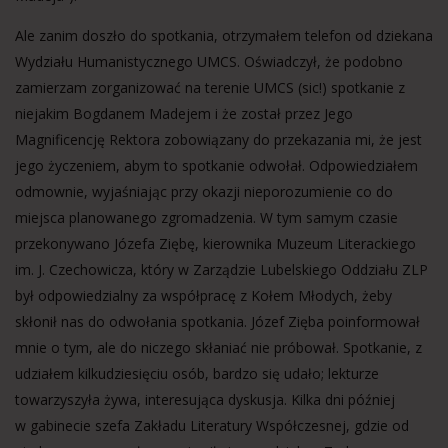
Ale zanim doszło do spotkania, otrzymałem telefon od dziekana
Wydziału Humanistycznego UMCS. Oświadczył, że podobno
zamierzam zorganizować na terenie UMCS (sic!) spotkanie z
niejakim Bogdanem Madejem i że został przez Jego
Magnificencję Rektora zobowiązany do przekazania mi, że jest
jego życzeniem, abym to spotkanie odwołał. Odpowiedziałem
odmownie, wyjaśniając przy okazji nieporozumienie co do
miejsca planowanego zgromadzenia. W tym samym czasie
przekonywano Józefa Ziębę, kierownika Muzeum Literackiego
im. J. Czechowicza, który w Zarządzie Lubelskiego Oddziału ZLP
był odpowiedzialny za współpracę z Kołem Młodych, żeby
skłonił nas do odwołania spotkania. Józef Zięba poinformował
mnie o tym, ale do niczego skłaniać nie próbował. Spotkanie, z
udziałem kilkudziesięciu osób, bardzo się udało; lekturze
towarzyszyła żywa, interesująca dyskusja. Kilka dni później
w gabinecie szefa Zakładu Literatury Współczesnej, gdzie od