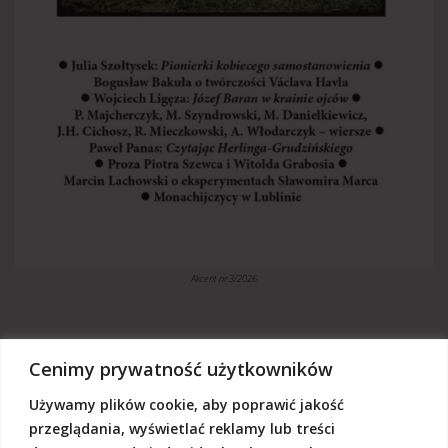
Akcent nr 3/2026
Cenimy prywatność użytkowników
Używamy plików cookie, aby poprawić jakość
„Akcent” jest czasopismem niezależnym, utrzymujemy się z dotacji
budżetowych oraz darowizn. Będziemy wdzięczni, jeśli zechcą nas
przeglądania, wyświetlać reklamy lub treści
Państwo wesprzeć dowolną kwotą.