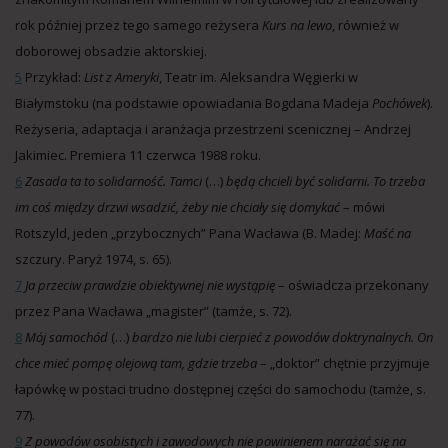
rok później przez tego samego reżysera
Kurs na lewo
, również w
doborowej obsadzie aktorskiej.
5
Przykład:
List z Ameryki
, Teatr im. Aleksandra Węgierki w
Białymstoku (na podstawie opowiadania Bogdana Madeja
Pochówek
).
Reżyseria, adaptacja i aranżacja przestrzeni scenicznej – Andrzej
Jakimiec. Premiera 11 czerwca 1988 roku.
6
Zasada ta to solidarność. Tamci
(…)
będą chcieli być solidarni. To trzeba
im coś między drzwi wsadzić, żeby nie chciały się domykać
– mówi
Rotszyld, jeden „przybocznych” Pana Wacława (B. Madej:
Maść na
szczury. Paryż 1974, s. 65).
7
Ja przeciw prawdzie obiektywnej nie wystąpię
– oświadcza przekonany
przez Pana Wacława „magister” (tamże, s. 72).
8
Mój samochód
(…)
bardzo nie lubi cierpieć z powodów doktrynalnych. On
chce mieć pompę olejową tam, gdzie trzeba
– „doktor” chętnie przyjmuje
łapówkę w postaci trudno dostępnej części do samochodu (tamże, s.
77).
9
Z powodów osobistych i zawodowych nie powinienem narażać się na