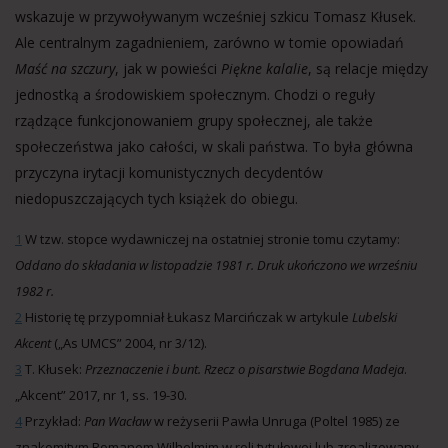
wskazuje w przywoływanym wcześniej szkicu Tomasz Kłusek.
Ale centralnym zagadnieniem, zarówno w tomie opowiadań
Maść na szczury
, jak w powieści
Piękne kalalie
, są relacje między
jednostką a środowiskiem społecznym. Chodzi o reguły
rządzące funkcjonowaniem grupy społecznej, ale także
społeczeństwa jako całości, w skali państwa. To była główna
przyczyna irytacji komunistycznych decydentów
niedopuszczających tych książek do obiegu.
1
W tzw. stopce wydawniczej na ostatniej stronie tomu czytamy:
Oddano do składania w listopadzie 1981 r. Druk ukończono we wrześniu
1982 r.
2
Historię tę przypomniał Łukasz Marcińczak w artykule
Lubelski
Akcent
(„As UMCS” 2004, nr 3/12).
3
T. Kłusek:
Przeznaczenie i bunt. Rzecz o pisarstwie Bogdana Madeja
.
„Akcent” 2017, nr 1, ss. 19-30.
4
Przykład:
Pan Wacław
w reżyserii Pawła Unruga (Poltel 1985) ze
znakomitym Romanem Wilhelmim w roli tytułowej lub zrealizowany