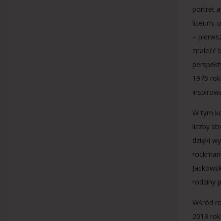
portret 
liceum, 
– pierws
znaleźć b
perspekt
1975 rok
inspirow
W tym ko
liczby s
dzięki w
rockmanó
Jackowsk
rodziny 
Wśród ro
2013 rok