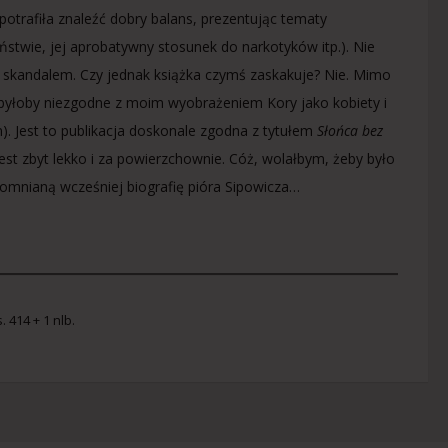
 potrafiła znaleźć dobry balans, prezentując tematy
stwie, jej aprobatywny stosunek do narkotyków itp.). Nie
za skandalem. Czy jednak książka czymś zaskakuje? Nie. Mimo
o byłoby niezgodne z moim wyobrażeniem Kory jako kobiety i
). Jest to publikacja doskonale zgodna z tytułem
Słońca bez
 jest zbyt lekko i za powierzchownie. Cóż, wolałbym, żeby było
pomnianą wcześniej biografię pióra Sipowicza…
 414 + 1 nlb.