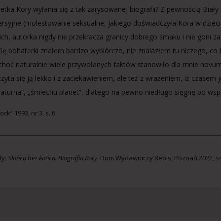
wetka Kory wyłania się z tak zarysowanej biografii? Z pewnością Biały
rsyjne (molestowanie seksualne, jakiego doświadczyła Kora w dzieciń
 ich, autorka nigdy nie przekracza granicy dobrego smaku i nie goni 
afię bohaterki znałem bardzo wybiórczo, nie znalazłem tu niczego, c
 (choć naturalnie wiele przywołanych faktów stanowiło dla mnie novum
czyta się ją lekko i z zaciekawieniem, ale też z wrażeniem, iż czasem
Saturna”, „śmiechu planet”, dlatego na pewno niedługo sięgnę po ws
ck” 1993, nr 3, s. 6.
ły:
Słońca bez końca. Biografia Kory
. Dom Wydawniczy Rebis, Poznań 2022, ss.