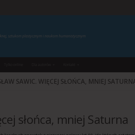
ięknej, sztukom plastycznym i naukom humanistycznym
Tylko online
Dla autorów
Kontakt
SŁAW SAWIC. WIĘCEJ SŁOŃCA, MNIEJ SATURN
cej słońca, mniej Saturna