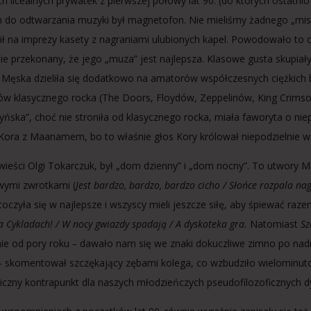
h licealnych prywatek z pierwszej połowy lat 90. (do których ostat
 do odtwarzania muzyki był magnetofon. Nie mieliśmy żadnego „mi
sił na imprezy kasety z nagraniami ulubionych kapel. Powodowało to c
cie przekonany, że jego „muza” jest najlepsza. Klasowe gusta skupiał
. Męska dzieliła się dodatkowo na amatorów współczesnych ciężkich br
ów klasycznego rocka (The Doors, Floydów, Zeppelinów, King Crimson)
yńska”, choć nie stroniła od klasycznego rocka, miała faworyta o ni
 Kora z Maanamem, bo to właśnie głos Kory królował niepodzielnie w
wieści Olgi Tokarczuk, był „dom dzienny” i „dom nocny”. To utwory 
wymi zwrotkami (
Jest bardzo, bardzo, bardzo cicho / Słońce rozpala nag
toczyła się w najlepsze i wszyscy mieli jeszcze siłę, aby śpiewać ra
a Cykladach! / W nocy gwiazdy spadają / A dyskoteka gra.
Natomiast
Sz
nie od pory roku
–
dawało nam się we znaki dokuczliwe zimno po nadm
 skomentował szczękający zębami kolega, co wzbudziło wielominutowe
oniczny kontrapunkt dla naszych młodzieńczych pseudofilozoficznych 