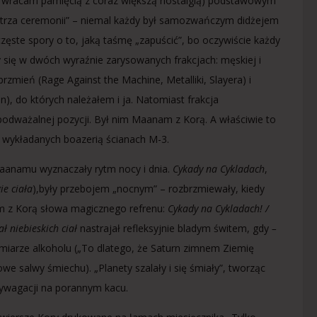
nio wracam pamięcią z coraz większą nostalgią) podstawowym
strza ceremonii” – niemal każdy był samozwańczym didżejem
zęste spory o to, jaką taśmę „zapuścić”, bo oczywiście każdy
y się w dwóch wyraźnie zarysowanych frakcjach: męskiej i
zmień (Rage Against the Machine, Metalliki, Slayera) i
, do których należałem i ja. Natomiast frakcja
epodważalnej pozycji. Był nim Maanam z Korą. A właściwie to
 wykładanych boazerią ścianach M-3.
Maanamu wyznaczały rytm nocy i dnia.
Cykady na Cykladach
,
ie ciała
),były przebojem „nocnym” – rozbrzmiewały, kiedy
zem z Korą słowa magicznego refrenu:
Cykady na Cykladach! /
ał niebieskich ciał
nastrajał refleksyjnie bladym świtem, gdy
–
iarze alkoholu („To dlatego, że Saturn zimnem Ziemię
 salwy śmiechu). „Planety szalały i się śmiały”, tworząc
dywagacji na porannym kacu.