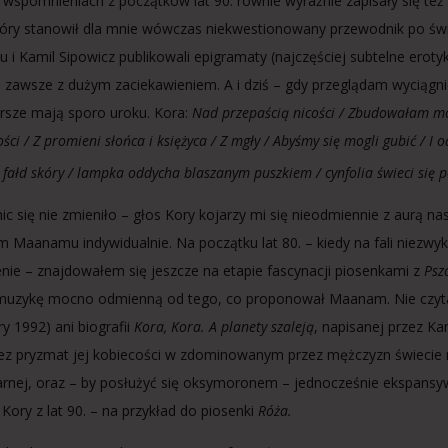
wspomnieniach z początków lat 90. równie wyraźnie zapisały się też
tóry stanowił dla mnie wówczas niekwestionowany przewodnik po świec
i Kamil Sipowicz publikowali epigramaty (najczęściej subtelne erotyk
 zawsze z dużym zaciekawieniem. A i dziś – gdy przeglądam wyciągn
ersze mają sporo uroku. Kora:
Nad przepaścią nicości / Zbudowałam mos
ci / Z promieni słońca i księżyca / Z mgły / Abyśmy się mogli gubić / I
 fałd skóry / lampka oddycha blaszanym puszkiem / cynfolia świeci się 
ic się nie zmieniło – głos Kory kojarzy mi się nieodmiennie z aurą nas
m Maanamu indywidualnie. Na początku lat 80. – kiedy na fali niezwy
ie – znajdowałem się jeszcze na etapie fascynacji piosenkami z
Psz
muzykę mocno odmienną od tego, co proponował Maanam. Nie czytał
kry 1992) ani biografii
Kora, Kora. A planety szaleją
, napisanej przez K
ez pryzmat jej kobiecości w zdominowanym przez mężczyzn świecie ro
arnej, oraz – by posłużyć się oksymoronem – jednocześnie ekspansyw
 Kory z lat 90. – na przykład do piosenki
Róża.