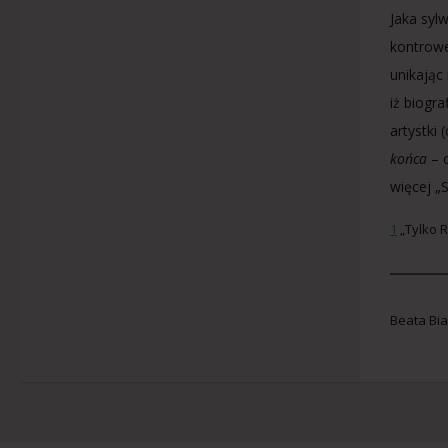
Jaka syl
kontrowe
unikając
iż biogr
artystki
końca
– 
więcej „
1
„Tylko Ro
Beata Bia