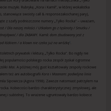
 wiersze Kory drukowane na łamach miesięcznika „Tylko
ie muzyki. Rubrykę „Kora i Kamil”, w której wokalistka
i, stanowiące swoisty call & responsezakochanej pary),
ięte z szafy podniszczone numery „Tylko Rocka” – uważam,
t / Dla naszej miłości / Utkałam go z tęsknoty / Smutku /
 odnajdywać / dla ZABAWY.
Kamil:
dom zbudowany jest z
pod łóżkiem / a klown nie czeka już na wróżkę
.
1
toletnich prywatek i lekturą „Tylko Rocka”. Bo nigdy nie
kłej popularności polskiego rocka zespół zyskał ogromne
czółki Mai.
A później mój gust kształtowały zespoły rockowe
em też ani autobiografii
Kora i Maanam: podwójna linia
amila Sipowicza (Agora 1998). Zawsze natomiast patrzyłem na
cka. Kobiecości bardzo charakterystycznej: zmysłowej, ale
nej i subtelnej. To wrażenie ugruntowały bardzo kobiece