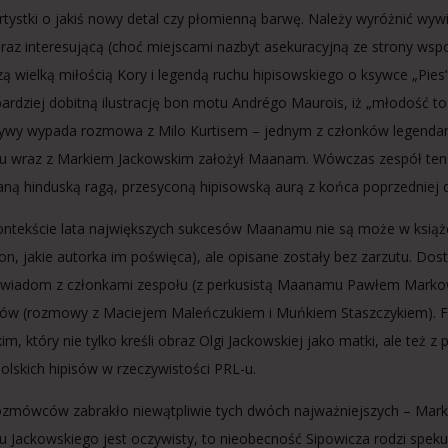
artystki o jakiś nowy detal czy płomienną barwę. Należy wyróżnić w
oraz interesującą (choć miejscami nazbyt asekuracyjną ze strony 
zą wielką miłością Kory i legendą ruchu hipisowskiego o ksywce „Pies
ardziej dobitną ilustrację bon motu Andrégo Maurois, iż „młodość to r
ywy wypada rozmowa z Milo Kurtisem – jednym z członków legendarne
u wraz z Markiem Jackowskim założył Maanam. Wówczas zespół ten gr
aną hinduską ragą, przesyconą hipisowską aurą z końca poprzedniej 
ntekście lata największych sukcesów Maanamu nie są może w książ
tron, jakie autorka im poświęca), ale opisane zostały bez zarzutu. Do
ywiadom z członkami zespołu (z perkusistą Maanamu Pawłem Markows
w (rozmowy z Maciejem Maleńczukiem i Muńkiem Staszczykiem). Fa
im, który nie tylko kreśli obraz Olgi Jackowskiej jako matki, ale też 
polskich hipisów w rzeczywistości PRL-u.
zmówców zabrakło niewątpliwie tych dwóch najważniejszych – Marka 
u Jackowskiego jest oczywisty, to nieobecność Sipowicza rodzi spekula