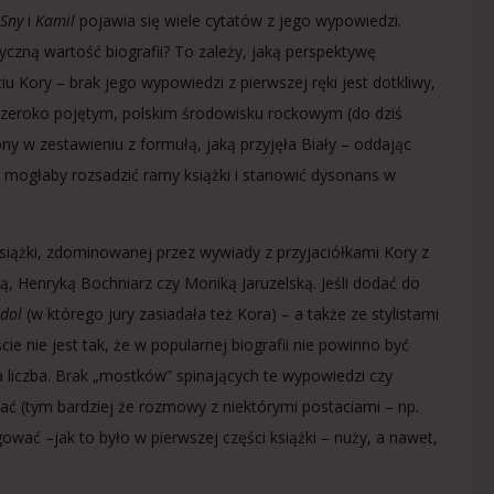
Sny
i
Kamil
pojawia się wiele cytatów z jego wypowiedzi.
czną wartość biografii? To zależy, jaką perspektywę
u Kory – brak jego wypowiedzi z pierwszej ręki jest dotkliwy,
, szeroko pojętym, polskim środowisku rockowym (do dziś
ony w zestawieniu z formułą, jaką przyjęła Biały – oddając
 mogłaby rozsadzić ramy książki i stanowić dysonans w
książki, zdominowanej przez wywiady z przyjaciółkami Kory z
ą, Henryką Bochniarz czy Moniką Jaruzelską. Jeśli dodać do
dol
(w którego jury zasiadała też Kora) – a także ze stylistami
ście nie jest tak, że w popularnej biografii nie powinno być
 liczba. Brak „mostków” spinających te wypowiedzi czy
ować (tym bardziej że rozmowy z niektórymi postaciami – np.
ować –jak to było w pierwszej części książki – nuży, a nawet,