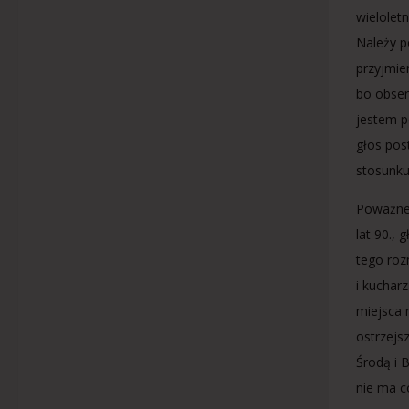
wielolet
Należy p
przyjmie
bo obser
jestem p
głos pos
stosunku
Poważne 
lat 90.,
tego roz
i kucharz
miejsca 
ostrzejs
Środą i 
nie ma c