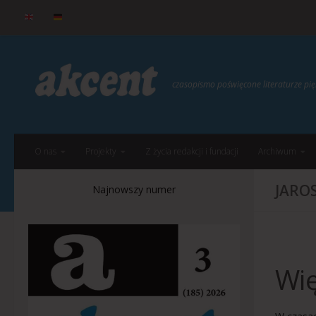
do
treści
Przejdź do treści
czasopismo poświęcone literaturze p
O nas
Projekty
Z życia redakcji i fundacji
Archiwum
JARO
Najnowszy numer
Wię