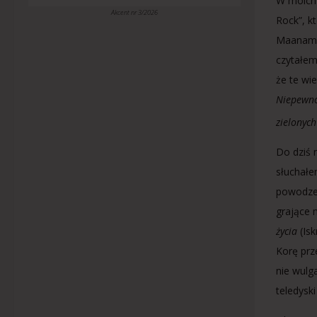
W moich 
Akcent nr 3/2026
Rock”, k
Maanamu 
czytałem
że te wi
Niepewnoś
zielonych
Do dziś n
słuchałe
powodzen
grające 
życia
(Is
Korę prz
nie wulg
teledyski