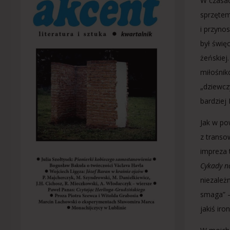
W czasac
sprzętem
i przyno
był świę
żeńskiej
miłośnik
„dziewcz
bardziej
Jak w po
z transo
impreza 
Cykady n
niezależ
smaga” –
jakiś ir