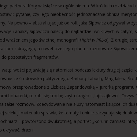
niego partnera Kory w książce w ogóle nie ma. W krótkich rozdziałach
ostawić pytanie, czy jego nieobecność jednoznacznie obniża merytory
my. Na pewno – abstrahując już od roli, jaką Sipowicz odgrywał w życi
wacje i analizy Sipowicza należą do najbardziej wnikliwych w całym
od wrażeniem jego świetnej monografii
Hipisi w PRL-u
)
.
Z drugiej str
taciom z drugiego, a nawet trzeciego planu – rozmowa z Sipowiczem
 do pozostałych fragmentów.
wątpliwości pojawiają się natomiast podczas lektury drugiej części 
 głównie ze środowiska politycznego: Barbarą Labudą, Magdaleną Środ
mowy przeprowadzone z Elżbietą Zapendowską – jurorką programu
I
ami bohaterki, to robi się trochę zbyt okrągło i „lajfstajlowo”. Oczywi
na takie rozmowy. Zdecydowanie nie służy natomiast książce ich duża
zej selekcji materiału sprawia, że tematy i opinie zaczynają się dubl
Bochniarz – powtórzono dwukrotnie), a portret „Koruni” zamiast intryg
o ukrywać, drażni.