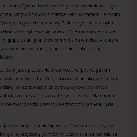
ywiad z Anną Dymną, koleżanką Kory z czasów krakowskiego
wspominającego) rozmowę z marszałkiem Ryszardem Terleckim
” (swoją drogą, patrząc na losy Terleckiego, trudno chyba
eligia, z której trzeba się nawrócić”). Arcyciekawie z mojej
j grupy Osjan, pionierów ethno fusion w Polsce – który w
ał zupełnie inną muzykę niż później – akustyczną,
dekady.
ce Biały jakoś przesadnie eksponowane (pod względem
stajemy rzetelny portret Kory szkicowany niejako „od środka”,
kim), jak i z zewnątrz, za sprawą wypowiedzi innych
ntastycznie czyta się wywiad z synem Kory – Mateuszem
z perspektywy dziecka prezentuje egzotyczną scenerię życia
Jackowskiego i Kamila Sipowicza. O ile brak zmarłego w
cję o jej przyczynę (odmówił?). Oczywiście nie jest tak, że