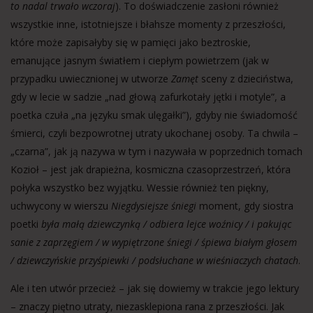
to nadal trwało wczoraj
). To doświadczenie zasłoni również
wszystkie inne, istotniejsze i błahsze momenty z przeszłości,
które może zapisałyby się w pamięci jako beztroskie,
emanujące jasnym światłem i ciepłym powietrzem (jak w
przypadku uwiecznionej w utworze
Zamęt
sceny z dzieciństwa,
gdy w lecie w sadzie „nad głową zafurkotały jętki i motyle”, a
poetka czuła „na języku smak ulęgałki”), gdyby nie świadomość
śmierci, czyli bezpowrotnej utraty ukochanej osoby. Ta chwila –
„czarna”, jak ją nazywa w tym i nazywała w poprzednich tomach
Kozioł – jest jak drapieżna, kosmiczna czasoprzestrzeń, która
połyka wszystko bez wyjątku. Wessie również ten piękny,
uchwycony w wierszu
Niegdysiejsze śniegi
moment, gdy siostra
poetki
była małą dziewczynką / odbiera lejce woźnicy / i pakując
sanie z zaprzęgiem / w wypiętrzone śniegi / śpiewa białym głosem
/ dziewczyńskie przyśpiewki / podsłuchane w wieśniaczych chatach
.
Ale i ten utwór przecież – jak się dowiemy w trakcie jego lektury
– znaczy piętno utraty, niezasklepiona rana z przeszłości. Jak