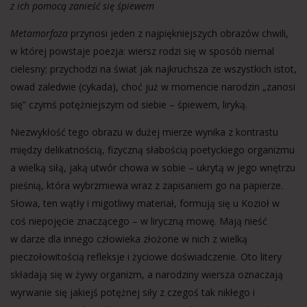
z ich pomocą zanieść się śpiewem
Metamorfoza
przynosi jeden z najpiękniejszych obrazów chwili,
w której powstaje poezja: wiersz rodzi się w sposób niemal
cielesny; przychodzi na świat jak najkruchsza ze wszystkich istot,
owad zaledwie (cykada), choć już w momencie narodzin „zanosi
się” czymś potężniejszym od siebie – śpiewem, liryką.
Niezwykłość tego obrazu w dużej mierze wynika z kontrastu
między delikatnością, fizyczną słabością poetyckiego organizmu
a wielką siłą, jaką utwór chowa w sobie – ukrytą w jego wnętrzu
pieśnią, która wybrzmiewa wraz z zapisaniem go na papierze.
Słowa, ten wątły i migotliwy materiał, formują się u Kozioł w
coś niepojęcie znaczącego – w liryczną mowę. Mają nieść
w darze dla innego człowieka złożone w nich z wielką
pieczołowitością refleksje i życiowe doświadczenie. Oto litery
składają się w żywy organizm, a narodziny wiersza oznaczają
wyrwanie się jakiejś potężnej siły z czegoś tak nikłego i