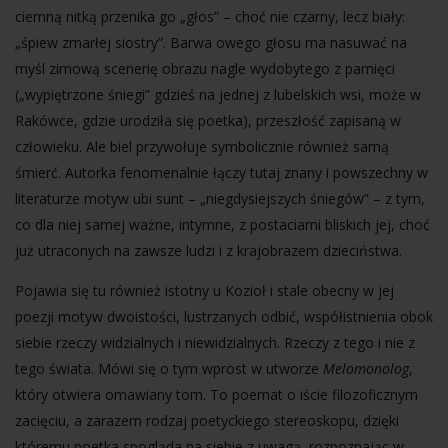
ciemną nitką przenika go „głos” – choć nie czarny, lecz biały:
„śpiew zmarłej siostry”. Barwa owego głosu ma nasuwać na
myśl zimową scenerię obrazu nagle wydobytego z pamięci
(„wypiętrzone śniegi” gdzieś na jednej z lubelskich wsi, może w
Rakówce, gdzie urodziła się poetka), przeszłość zapisaną w
człowieku. Ale biel przywołuje symbolicznie również samą
śmierć. Autorka fenomenalnie łączy tutaj znany i powszechny w
literaturze motyw ubi sunt – „niegdysiejszych śniegów” – z tym,
co dla niej samej ważne, intymne, z postaciami bliskich jej, choć
już utraconych na zawsze ludzi i z krajobrazem dzieciństwa.
Pojawia się tu również istotny u Kozioł i stale obecny w jej
poezji motyw dwoistości, lustrzanych odbić, współistnienia obok
siebie rzeczy widzialnych i niewidzialnych. Rzeczy z tego i nie z
tego świata. Mówi się o tym wprost w utworze
Melomonolog
,
który otwiera omawiany tom. To poemat o iście filozoficznym
zacięciu, a zarazem rodzaj poetyckiego stereoskopu, dzięki
któremu poetka spogląda na siebie z uwagą, rozpoznając w