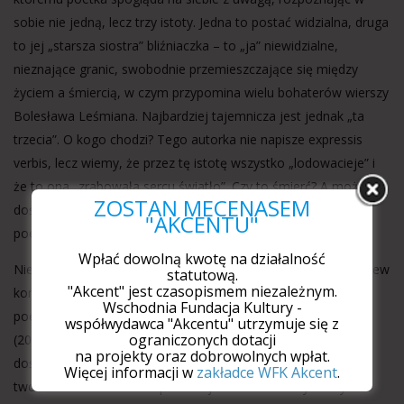
sobie nie jedną, lecz trzy istoty. Jedna to postać widzialna, druga
to jej „starsza siostra” bliźniaczka – to „ja” niewidzialne,
nieznające granic, swobodnie przemieszczające się między
życiem a śmiercią, w czym przypomina wielu bohaterów wierszy
Bolesława Leśmiana. Najbardziej tajemnicza jest jednak „ta
trzecia”. O kogo chodzi? Tego autorka nie napisze expressis
verbis, lecz wiemy, że przez tę istotę wszystko „lodowacieje” i
że to ona „zrabowała sercu światło”. Czy to śmierć? A może
ZOSTAŃ MECENASEM
doświadczenie melancholii i pustki, które zdominowało życie
"AKCENTU"
poetki po „majowym świcie 2010 roku”?
Wpłać dowolną kwotę na działalność
Niesprawiedliwe byłoby jednak ocenianie
Momentów
wyłączniew
statutową.
"Akcent" jest czasopismem niezależnym.
kontekście trzech bezpośrednio je poprzedzających książek
Wschodnia Fundacja Kultury -
poetyckich Kozioł:
Klangoru
(2014),
Ucieczek
(2016),
Znikopisu
współwydawca "Akcentu" utrzymuje się z
ograniczonych dotacji
(2019), i wypowiedzianych w nich wprost bolesnych
na projekty oraz dobrowolnych wpłat.
doświadczeń. Niesprawiedliwe – dopowiedzmy – wobec
Więcej informacji w
zakładce WFK Akcent
.
twórczości tak misternie plecionej do wielu lat. Czytelnicy