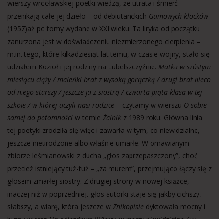
wierszy wrocławskiej poetki wiedzą, że utrata i śmierć
przenikają całe jej dzieło – od debiutanckich
Gumowych klocków
(1957)aż po tomy wydane w XXI wieku. Ta liryka od początku
zanurzona jest w doświadczeniu niezmierzonego cierpienia –
m.in. tego, które kilkadziesiąt lat temu, w czasie wojny, stało się
udziałem Kozioł i jej rodziny na Lubelszczyźnie.
Matka w szóstym
miesiącu ciąży / maleńki brat z wysoką gorączką / drugi brat nieco
od niego starszy / jeszcze ja z siostrą / czwarta piąta klasa w tej
szkole / w której uczyli nasi rodzice
– czytamy w wierszu
O sobie
samej do potomności
w tomie
Żalnik
z 1989 roku. Główna linia
tej poetyki zrodziła się więc i zawarła w tym, co niewidzialne,
jeszcze nieurodzone albo właśnie umarłe. W omawianym
zbiorze leśmianowski z ducha „głos zaprzepaszczony”, choć
przecież istniejący tuż-tuż – „za murem”, przejmująco łączy się z
głosem zmarłej siostry. Z drugiej strony w nowej książce,
inaczej niż w poprzedniej, głos autorki staje się jakby cichszy,
słabszy, a wiarę, która jeszcze w
Znikopisie
dyktowała mocny i