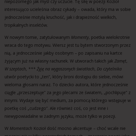
niepozornego jak myśl czy uczucie. Tę siłę w poezji Kozioł
interesująco ucieleśnia obraz cykady – owada, który ma w sobie
jednocześnie motylą kruchość, jak i drapieżność wielkich,
tropikalnych insektów.
W nowym tomie, zatytułowanym
Momenty
, poetka wielokrotnie
wraca do tego motywu. Wiersz jest tu bytem stworzonym przez
nią, a jednocześnie jakby osobnym – po zapisaniu na kartce
żyjącym już na własny rachunek. W utworach takich jak
Zamęt
,
W szeptach
,
*** Żyję na wygaszonych światłach
,
Do czytelnika
utwór poetycki to „ten”, który broni dostępu do siebie, mówi
wieloma głosami naraz. To dziecko autora, które jednocześnie
ciągle „przeszeptuje” za jego plecami ze światem, „pochlipuje” z
innymi. Wydaje się być medium, za pomocą którego wstępuje w
poetkę coś „cudzego”. Ale również coś, co jest inne i
niewypowiadalne w żadnym języku, może tylko w poezji.
W
Momentach
Kozioł dość mocno akcentuje – choć wcale nie