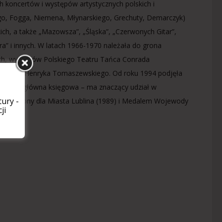
h koncertów i występów artystycznych polskich i
ego, Fogga, Niemena, Młynarskiego, Grechuty, Demarczyk)
ich, a także „Mazowsza”, „Śląska”, „Czerwonych Gitar”,
a” i innych. W latach 1966-1970 należała do grona
ch, występów Polskiego Teatru Tańca Conrada
ntomimy Henryka Tomaszewskiego. Od roku 1994 podjęła
nt” jako główna księgowa – ma znaczący udział w
ury -
 Zasłużony dla Miasta Lublina (1989) i Medalem Wojewody
ji