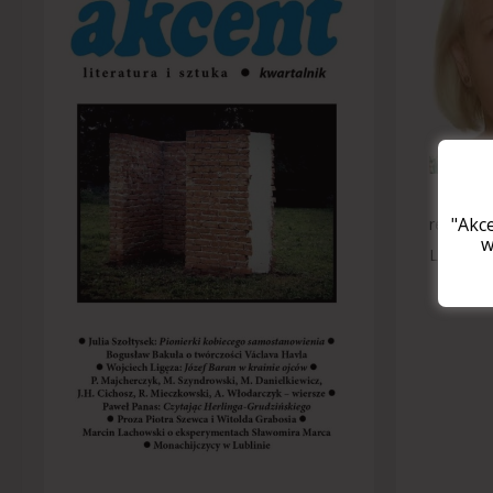
"Akc
realizow
w
Lubelski