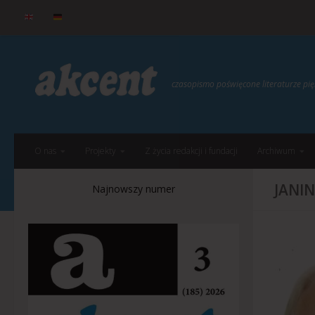
do
treści
Przejdź do treści
czasopismo poświęcone literaturze p
O nas
Projekty
Z życia redakcji i fundacji
Archiwum
JANI
Najnowszy numer