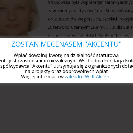
Strąkowska była współorganizatorką licznyc
zagranicznych artystów (m.in. Sempoliński
oraz zespołów węgierskich, czeskich rosyjsk
„Czerwono-Czarnych” „Bajmu”, „Budki Sufler
organizatorów Lubelskich Spotkań Jazzowy
ZOSTAŃ MECENASEM "AKCENTU"
Drzewieckiego i Wrocławskiego Teatru Pa
pracę w Wschodniej Fundacji Kultury „Akce
Wpłać dowolną kwotę na działalność statutową.
ent" jest czasopismem niezależnym. Wschodnia Fundacja Kult
anych przez Fundację projektach. Odznaczona m.in. Srebrną Odznaką
spółwydawca "Akcentu" utrzymuje się z ograniczonych dotac
ego (2011) oraz Medalem Prezydenta Miasta Lublin (2017).
na projekty oraz dobrowolnych wpłat.
Więcej informacji w
zakładce WFK Akcent
.