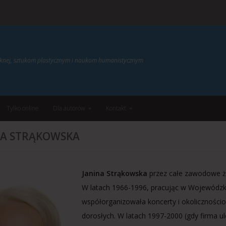
ięknej, sztukom plastycznym i naukom humanistycznym
Tylko online
Dla autorów
Kontakt
NA STRĄKOWSKA
Janina Strąkowska
przez całe zawodowe życ
W latach 1966-1996, pracując w Wojewódzki
współorganizowała koncerty i okolicznościow
dorosłych. W latach 1997-2000 (gdy firma ule