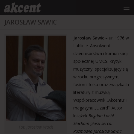
do
treści
Przejdź do treści
JAROSŁAW SAWIC
Jarosław Sawic
– ur. 1976 w
Lublinie. Absolwent
dziennikarstwa i komunikacji
społecznej UMCS. Krytyk
muzyczny, specjalizujący się
w rocku progresywnym,
fusion i folku oraz związkach
literatury z muzyką.
Współpracownik „Akcentu” i
magazynu „Lizard”. Autor
książek
Bogdan Loebl.
Słucham głosu serca.
Fot. Jarosław Wach
Rozmawia Jarosław Sawic