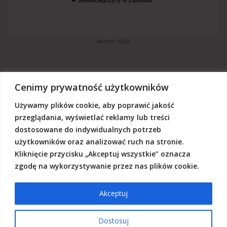
Akcent nr 3/2026
Cenimy prywatność użytkowników
Używamy plików cookie, aby poprawić jakość
„Akcent” jest czasopismem niezależnym, utrzymujemy się z dotacji
budżetowych oraz darowizn. Będziemy wdzięczni, jeśli zechcą nas
przeglądania, wyświetlać reklamy lub treści
Państwo wesprzeć dowolną kwotą.
dostosowane do indywidualnych potrzeb
Wschodnia Fundacja Kultury „Akcent”, ul. Grodzka 3, 20-112 Lublin
użytkowników oraz analizować ruch na stronie.
Nr rachunku:
50124015031111000017528667
(z dopiskiem: Darowizna na działalność statutową Wschodniej
Kliknięcie przycisku „Akceptuj wszystkie” oznacza
Fundacji Kultury Akcent w sferze pożytku publicznego)
zgodę na wykorzystywanie przez nas plików cookie.
Akceptuj
© 2026 Akcent |
Polityka prywatności
|
Deklaracja dostępności
Dostosuj