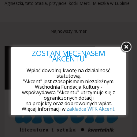
Agnieszki, tato Stasia, przyjaciel kotki Merci. Mieszka w Lublinie.
Najnowszy numer
ZOSTAŃ MECENASEM
"AKCENTU"
Wpłać dowolną kwotę na działalność
statutową.
"Akcent" jest czasopismem niezależnym.
Wschodnia Fundacja Kultury -
współwydawca "Akcentu" utrzymuje się z
ograniczonych dotacji
na projekty oraz dobrowolnych wpłat.
Więcej informacji w
zakładce WFK Akcent
.