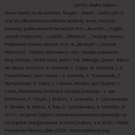
(2015) i
Budka Suflera –
Memu miastu na do widzenia. Muzyka – miasto – ludzie
(2017)
oraz stu kilkudziesięciu tekstów (artykuły, eseje, recenzje,
wywiady) publikowanych na łamach m.in. „Akcentu”, „Fragile”,
„Krytyki Politycznej”, „Lizarda”, „Midrasza”, „Twojego Bluesa”.
Publikował również wiersze, m.in. w „Akcencie” i „Gazecie
Wyborczej”. Ulubieni wykonawcy: rock i muzyka popularna –
King Crimson, Gentle Giant, Jethro Tull, Maneige, Queen, Banco
del Mutuo Soccorso, E. Gismonti, F. Zappa. M. Grechuta, J. K.
Pawluśkiewicz; jazz i fusion – K. Komeda, A. Trzaskowski, Z.
Namysłowski, B. Evans, J. Coltrane, Modern Jazz Quartet, C.
Corea, Mahavishnu Orchestra; muzyka poważna – L. van
Beethoven, F. Chopin, J. Brahms, E. Granados, K. Szymanowski,
A. Skriabin, B. Bartok, A. Bax, D. Szostakowicz, A. Schnittke. W
2017 r. otrzymał Dyplom uznania województwa lubelskiego za
szczególne zaangażowanie w rozwój kultury, a w 2020 r. Medal
Prezydenta Miasta Lublin (2020). Najszczęśliwszy mąż