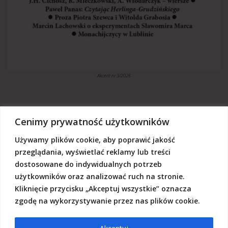
Akcent nr 3/2026
Cenimy prywatność użytkowników
Używamy plików cookie, aby poprawić jakość
„Akcent” jest czasopismem niezależnym, utrzymujemy się z dotacji
budżetowych oraz darowizn. Będziemy wdzięczni, jeśli zechcą nas
przeglądania, wyświetlać reklamy lub treści
Państwo wesprzeć dowolną kwotą.
dostosowane do indywidualnych potrzeb
Wschodnia Fundacja Kultury „Akcent”, ul. Grodzka 3, 20-112 Lublin
użytkowników oraz analizować ruch na stronie.
Nr rachunku:
50124015031111000017528667
(z dopiskiem: Darowizna na działalność statutową Wschodniej
Kliknięcie przycisku „Akceptuj wszystkie” oznacza
Fundacji Kultury Akcent w sferze pożytku publicznego)
zgodę na wykorzystywanie przez nas plików cookie.