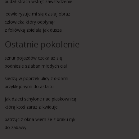
budził strach wstręt zawstydzenie
ledwie rysuje mi się dzisiaj obraz
człowieka który odpłynął
z foliówką zbielałą jak dusza
Ostatnie pokolenie
sznur pojazdów czeka aż się
podniesie szlaban młodych ciał
siedzą w poprzek ulicy z dłońmi
przyklejonymi do asfaltu
jak dzieci schylone nad piaskownicą
którą ktoś zaraz zlikwiduje
patrząc z okna wiem że z braku rąk
do zabawy