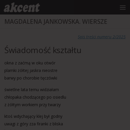
do
treści
Przejdź do treści
MAGDALENA JANKOWSKA. WIERSZE
Spis treści numeru 2/2025
Świadomość kształtu
okna z zaćmą w oku otwór
plamki żółtej jaskra nieostre
barwy po chorobie tęczówki
świetlne lata temu widziałam
chłopaka chodzącego po osiedlu
z żółtym workiem przy twarzy
ktoś wdychający klej był godny
uwagi z góry zza firanki z bliska