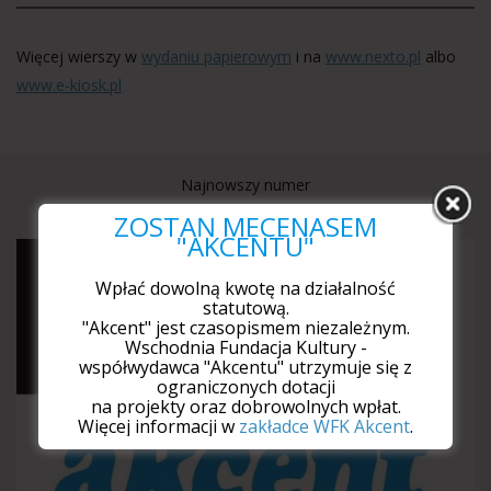
Więcej wierszy w
wydaniu papierowym
i na
www.nexto.pl
albo
www.e-kiosk.pl
Najnowszy numer
ZOSTAŃ MECENASEM
"AKCENTU"
Wpłać dowolną kwotę na działalność
statutową.
"Akcent" jest czasopismem niezależnym.
Wschodnia Fundacja Kultury -
współwydawca "Akcentu" utrzymuje się z
ograniczonych dotacji
na projekty oraz dobrowolnych wpłat.
Więcej informacji w
zakładce WFK Akcent
.