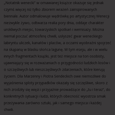
„Notatnik wenecki” w omawianej książce okazuje się jednak
czymś więcej niż tylko zbiorem wrażeń zainspirowanych
biennale. Autor odmalowuje wędrówkę po artystycznej Wenecji
niezwykle żywo, odtwarza realia pory dnia, oddaje charakter
urokliwych miejsc, towarzyskich spotkań i wernisaży. Można
niemal poczuć atmosferę chwili, usłyszeć gwar weneckiego
labiryntu uliczek, kanałów i placów, a oczami wyobraźni spojrzeć
na skąpaną w blasku słońca lagunę. W tym eseju, ale i w wielu
innych fragmentach książki, jest też miejsce na ton osobisty,
ujawniający się w rozważaniach o przygodności ludzkich losów i
o szczęśliwych lub nieszczęśliwych zdarzeniach, które kierują
życiem. Dla Marzenny i Piotra Sendeckich owe niemożliwe do
wyjaśnienia sploty przypadków okazały się szczęśliwe, skoro z
nich zrodziły się więzi i przyjaźnie prowadzące do „tu i teraz”, do
konkretnych sytuacji i ludzi, których obecność wyostrza smak
przeżywania zarówno sztuki, jak i samego miejsca i każdej
chwili.