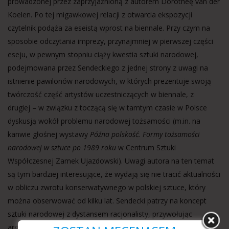
prowadzonej przez zaprzyjaźnioną z autorem Dorotheę van der
Koelen. Po tej migawkowej relacji z otwarcia ekspozycji
czytelnik podąża za eseistą wprost na biennale. Przy czym na
sposobie odczytania imprezy, przynajmniej w pierwszej części
eseju, w pewnym stopniu ciąży kwestia sztuki narodowej,
podejmowana przez Sendeckiego z jednej strony z uwagi na
istnienie pawilonów narodowych, w których prezentuje swoją
twórczość część artystów uczestniczących w biennale, z
drugiej – w związku z toczącą się w tamtym czasie w Polsce
dyskusją wokół problemu narodowej tożsamości (m.in. na
kanwie głośnej wystawy
Późna polskość. Formy tożsamości
narodowej w sztuce po 1989 roku
w Centrum Sztuki
Współczesnej Zamek Ujazdowski). Uwagi autora na ten temat
są tym bardziej interesujące, że wydają się nie tracić aktualności
w obliczu zwrotu konserwatywnego w polskiej sztuce, który
można obserwować od kilku lat. Sendecki patrzy na koncept
sztuki narodowej z dystansem racjonalisty, przywołując
argument historyczny – tragiczne konsekwencje XX-wiecznych