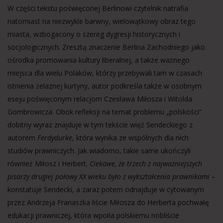
W części tekstu poświęconej Berlinowi czytelnik natrafia
natomiast na niezwykle barwny, wielowątkowy obraz tego
miasta, wzbogacony o szereg dygresji historycznych i
socjologicznych. Zresztą znaczenie Berlina Zachodniego jako
ośrodka promowania kultury liberalnej, a także ważnego
miejsca dla wielu Polaków, którzy przebywali tam w czasach
istnienia żelaznej kurtyny, autor podkreśla także w osobnym
eseju poświęconym relacjom Czesława Miłosza i Witolda
Gombrowicza. Obok refleksji na temat problemu „polskości”
dobitny wyraz znajduje w tym tekście więź Sendeckiego z
autorem
Ferdydurke
, która wynika ze wspólnych dla nich
studiów prawniczych. Jak wiadomo, takie same ukończyli
również Miłosz i Herbert.
Ciekawe, że trzech z najważniejszych
pisarzy drugiej połowy XX wieku było z wykształcenia prawnikami
–
konstatuje Sendecki, a zaraz potem odnajduje w cytowanym
przez Andrzeja Franaszka liście Miłosza do Herberta pochwałę
edukacji prawniczej, która wpoiła polskiemu nobliście