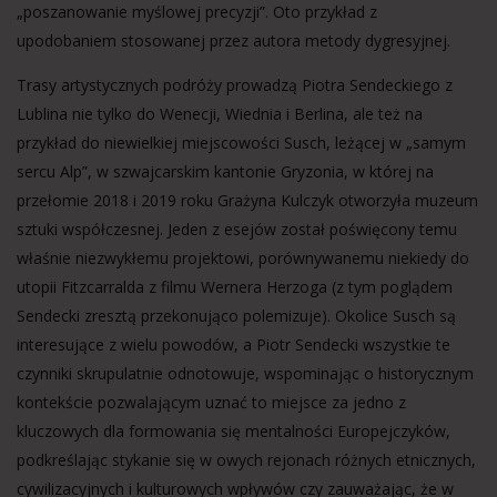
„poszanowanie myślowej precyzji”. Oto przykład z
upodobaniem stosowanej przez autora metody dygresyjnej.
Trasy artystycznych podróży prowadzą Piotra Sendeckiego z
Lublina nie tylko do Wenecji, Wiednia i Berlina, ale też na
przykład do niewielkiej miejscowości Susch, leżącej w „samym
sercu Alp”, w szwajcarskim kantonie Gryzonia, w której na
przełomie 2018 i 2019 roku Grażyna Kulczyk otworzyła muzeum
sztuki współczesnej. Jeden z esejów został poświęcony temu
właśnie niezwykłemu projektowi, porównywanemu niekiedy do
utopii Fitzcarralda z filmu Wernera Herzoga (z tym poglądem
Sendecki zresztą przekonująco polemizuje). Okolice Susch są
interesujące z wielu powodów, a Piotr Sendecki wszystkie te
czynniki skrupulatnie odnotowuje, wspominając o historycznym
kontekście pozwalającym uznać to miejsce za jedno z
kluczowych dla formowania się mentalności Europejczyków,
podkreślając stykanie się w owych rejonach różnych etnicznych,
cywilizacyjnych i kulturowych wpływów czy zauważając, że w