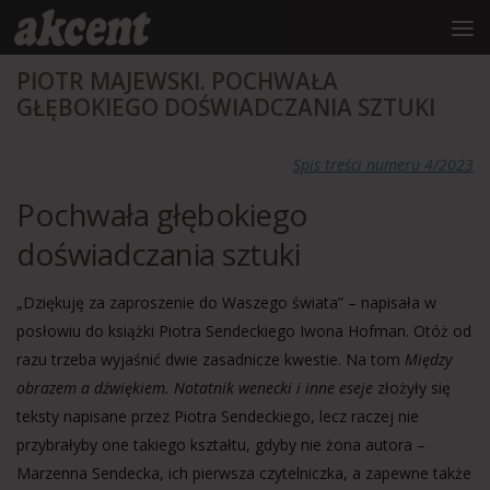
do
treści
Przejdź do treści
PIOTR MAJEWSKI. POCHWAŁA
GŁĘBOKIEGO DOŚWIADCZANIA SZTUKI
Spis treści numeru 4/2023
Pochwała głębokiego
doświadczania sztuki
„Dziękuję za zaproszenie do Waszego świata” – napisała w
posłowiu do książki Piotra Sendeckiego Iwona Hofman. Otóż od
razu trzeba wyjaśnić dwie zasadnicze kwestie. Na tom
Między
obrazem a dźwiękiem. Notatnik wenecki i inne eseje
złożyły się
teksty napisane przez Piotra Sendeckiego, lecz raczej nie
przybrałyby one takiego kształtu, gdyby nie żona autora –
Marzenna Sendecka, ich pierwsza czytelniczka, a zapewne także