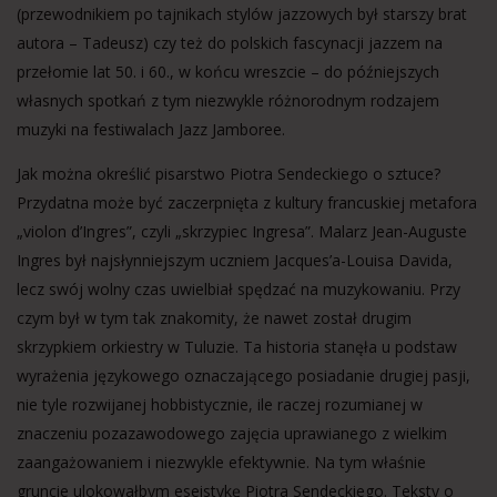
(przewodnikiem po tajnikach stylów jazzowych był starszy brat
autora – Tadeusz) czy też do polskich fascynacji jazzem na
przełomie lat 50. i 60., w końcu wreszcie – do późniejszych
własnych spotkań z tym niezwykle różnorodnym rodzajem
muzyki na festiwalach Jazz Jamboree.
Jak można określić pisarstwo Piotra Sendeckiego o sztuce?
Przydatna może być zaczerpnięta z kultury francuskiej metafora
„violon d’Ingres”, czyli „skrzypiec Ingresa”. Malarz Jean-Auguste
Ingres był najsłynniejszym uczniem Jacques’a-Louisa Davida,
lecz swój wolny czas uwielbiał spędzać na muzykowaniu. Przy
czym był w tym tak znakomity, że nawet został drugim
skrzypkiem orkiestry w Tuluzie. Ta historia stanęła u podstaw
wyrażenia językowego oznaczającego posiadanie drugiej pasji,
nie tyle rozwijanej hobbistycznie, ile raczej rozumianej w
znaczeniu pozazawodowego zajęcia uprawianego z wielkim
zaangażowaniem i niezwykle efektywnie. Na tym właśnie
gruncie ulokowałbym eseistykę Piotra Sendeckiego. Teksty o