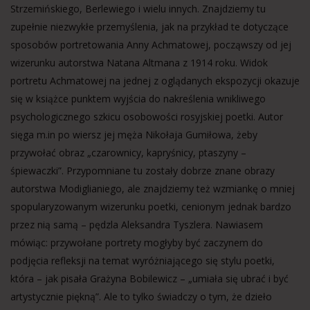
Strzemińskiego, Berlewiego i wielu innych. Znajdziemy tu
zupełnie niezwykłe przemyślenia, jak na przykład te dotyczące
sposobów portretowania Anny Achmatowej, począwszy od jej
wizerunku autorstwa Natana Altmana z 1914 roku. Widok
portretu Achmatowej na jednej z oglądanych ekspozycji okazuje
się w książce punktem wyjścia do nakreślenia wnikliwego
psychologicznego szkicu osobowości rosyjskiej poetki. Autor
sięga m.in po wiersz jej męża Nikołaja Gumiłowa, żeby
przywołać obraz „czarownicy, kapryśnicy, ptaszyny –
śpiewaczki”. Przypomniane tu zostały dobrze znane obrazy
autorstwa Modiglianiego, ale znajdziemy też wzmiankę o mniej
spopularyzowanym wizerunku poetki, cenionym jednak bardzo
przez nią samą – pędzla Aleksandra Tyszlera. Nawiasem
mówiąc: przywołane portrety mogłyby być zaczynem do
podjęcia refleksji na temat wyróżniającego się stylu poetki,
która – jak pisała Grażyna Bobilewicz – „umiała się ubrać i być
artystycznie piękną”. Ale to tylko świadczy o tym, że dzieło