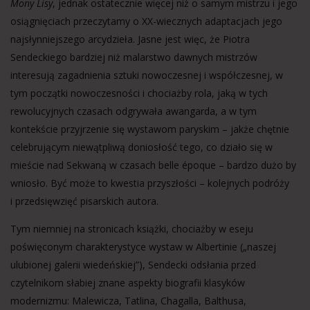
Mony Lisy
, jednak ostatecznie więcej niż o samym mistrzu i jego
osiągnięciach przeczytamy o XX-wiecznych adaptacjach jego
najsłynniejszego arcydzieła. Jasne jest więc, że Piotra
Sendeckiego bardziej niż malarstwo dawnych mistrzów
interesują zagadnienia sztuki nowoczesnej i współczesnej, w
tym początki nowoczesności i chociażby rola, jaką w tych
rewolucyjnych czasach odgrywała awangarda, a w tym
kontekście przyjrzenie się wystawom paryskim – jakże chętnie
celebrującym niewątpliwą doniosłość tego, co działo się w
mieście nad Sekwaną w czasach belle époque – bardzo dużo by
wniosło. Być może to kwestia przyszłości – kolejnych podróży
i przedsięwzięć pisarskich autora.
Tym niemniej na stronicach książki, chociażby w eseju
poświęconym charakterystyce wystaw w Albertinie („naszej
ulubionej galerii wiedeńskiej”), Sendecki odsłania przed
czytelnikom słabiej znane aspekty biografii klasyków
modernizmu: Malewicza, Tatlina, Chagalla, Balthusa,