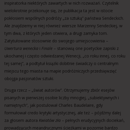
inspiratorka niektórych zawartych w nich rozważań. Czytelnik
wielokrotnie przekonuje się, że publikacja ta jest w istocie
pokłosiem wspólnych podróży „za sztuką” państwa Sendeckich.
Ale znajdziemy w niej również wiersze Marzenny Sendeckiej, w
tym dwa, z których jeden otwiera, a drugi zamyka tom.
Zatytułowane stosownie do swojego umiejscowienia –
Uwertura wenecka
i
Finale
– stanowią one poetyckie zapiski z
ukochanej i często odwiedzanej Wenecji, „co roku innej, co roku
tej samej”, a podtytuł książki dobitnie świadczy o centralnym
miejscu tego miasta na mapie podróżniczych przedsięwzięć
obojga pasjonatów sztuki.
Druga rzecz – „świat autorów”. Otrzymujemy zbiór esejów
pisanych w pierwszej osobie liczby mnogiej, „subiektywnych i
namiętnych”, jak postulował Charles Baudelaire, gdy
formułował credo krytyki artystycznej, ale też – pójdźmy dalej
za głosem autora
Kwiatów zła
– pełnych erudycyjnych dociekań,
prowadzących meandrycznymi ścieżkami w pozornie bardzo