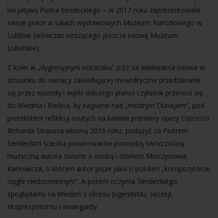
inicjatywy Piotra Sendeckiego – w 2017 roku zaprezentowała
swoje prace w salach wystawowych Muzeum Narodowego w
Lublinie (wówczas noszącego jeszcze nazwę Muzeum
Lubelskie).
Z kolei w „dygresyjnym notatniku” (cóż za adekwatna nazwa w
stosunku do narracji zakładającej meandryczne przedzieranie
się przez epizody i wątki dalszego planu) czytelnik przenosi się
do Wiednia i Berlina, by najpierw nad „modrym Dunajem”, pod
pretekstem refleksji snutych na kanwie premiery opery
Capriccio
Richarda Straussa wiosną 2016 roku, podążyć za Piotrem
Sendeckim ścieżką powinowactw pomiędzy twórczością
muzyczną autora
Salome
a osobą i dziełem Mieczysława
Karłowicza, o którym autor pisze jako o polskim „kompozytorze
ciągle niedocenionym”. A potem oczyma Sendeckiego
spoglądamy na Wiedeń z okresu Jugendstilu, secesji,
ekspresjonizmu i awangardy.