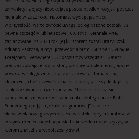
zainteresowanie, czego wymownym świadectwem był
zamknięty i ziejący niepokojącą pustką pawilon rosyjski podczas
biennale w 2022 roku. Natomiast wybiegając nieco
w przyszłość, warto zwrócić uwagę, że ogłoszone zostały już
pewne szczegóły jubileuszowej, 60. edycji Biennale Arte,
zaplanowanej na 2024 rok. Jej kuratorem został Brazylijczyk
Adriano Pedrosa, a myśl przewodnia brzmi „Stranieri Ovunque –
Foreigners Everywhere” („Cudzoziemcy wszędzie”). Zatem
podczas zbliżającej się odsłony biennale problem emigracyjny
powróci w roli głównej – będzie stanowił oś tematyczną
ekspozycji, choć oczywiście hasło imprezy jak zwykle daje się
konkretyzować na różne sposoby. Niemniej można się
spodziewać, że twórczość spod znaku ukutego przez Piotra
Sendeckiego pojęcia „sztuki programowej” nabierze
pierwszoplanowego wymiaru, nie wskutek kaprysu kuratora, ale
w wyniku konieczności odpowiedzi Artworldu na polikryzys, w
którym znalazł się współczesny świat.