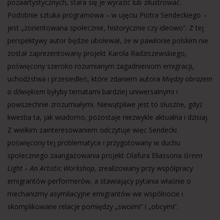
pozaartystycznych, stara się je wyrazić lub zilustrować.
Podobnie sztuka programowa – w ujęciu Piotra Sendeckiego –
jest „zorientowana społecznie, historycznie czy ideowo”. Z tej
perspektywy autor będzie ubolewał, że w pawilonie polskim nie
został zaprezentowany projekt Karola Radziszewskiego,
poświęcony szeroko rozumianym zagadnieniom emigracji,
uchodźstwa i przesiedleń, które zdaniem autora
Między obrazem
a dźwiękiem
byłyby tematami bardziej uniwersalnymi i
powszechnie zrozumiałymi. Niewątpliwe jest to słuszne, gdyż
kwestia ta, jak wiadomo, pozostaje niezwykle aktualna i dzisiaj.
Z wielkim zainteresowaniem odczytuje więc Sendecki
poświęcony tej problematyce i przygotowany w duchu
społecznego zaangażowania projekt Olafura Eliassona
Green
Light – An Artistic Workshop
, zrealizowany przy współpracy
emigrantów-performerów, a stawiający pytania właśnie o
mechanizmy asymilacyjne emigrantów we wspólnocie i
skomplikowane relacje pomiędzy „swoimi” i „obcymi”.