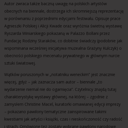
Autor zwraca także baczną uwagę na polskich artystów
obecnych na biennale, dostrzega ich skromniejszą reprezentację
w porównaniu z poprzednimi edycjami festiwalu. Opisuje prace
Agnieszki Polskiej i Alicji Kwade oraz wyróżnia świetną wystawę
Ryszarda Winiarskiego pokazaną w Palazzo Bollani przez
Fundację Rodziny Staraków, co dobitnie świadczy (podobnie jak
wspominana wcześniej inicjatywa muzealna Grażyny Kulczyk) o
obecności polskiego mecenatu prywatnego w głównym nurcie
sztuki światowej.
Wątków poruszonych w „notatniku weneckim” jest znacznie
więcej, gdyż – jak zaznacza sam autor – biennale „to
wydarzenie niemal nie do ogarnięcia”. Czytelnicy znajdą tutaj
charakterystykę wystawy głównej, na której – zgodnie z
zamysłem Christine Macel, kuratorki omawianej edycji imprezy
– pokazano pawilony tematyczne zainspirowane takimi
kwestiami jak artyści i książki, czas i nieskończoność czy radość
i strach. Omówione też zostały wybrane pawilony narodowe