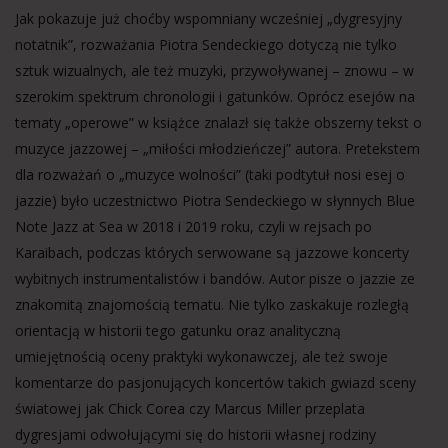
Jak pokazuje już choćby wspomniany wcześniej „dygresyjny
notatnik”, rozważania Piotra Sendeckiego dotyczą nie tylko
sztuk wizualnych, ale też muzyki, przywoływanej – znowu – w
szerokim spektrum chronologii i gatunków. Oprócz esejów na
tematy „operowe” w książce znalazł się także obszerny tekst o
muzyce jazzowej – „miłości młodzieńczej” autora. Pretekstem
dla rozważań o „muzyce wolności” (taki podtytuł nosi esej o
jazzie) było uczestnictwo Piotra Sendeckiego w słynnych Blue
Note Jazz at Sea w 2018 i 2019 roku, czyli w rejsach po
Karaibach, podczas których serwowane są jazzowe koncerty
wybitnych instrumentalistów i bandów. Autor pisze o jazzie ze
znakomitą znajomością tematu. Nie tylko zaskakuje rozległą
orientacją w historii tego gatunku oraz analityczną
umiejętnością oceny praktyki wykonawczej, ale też swoje
komentarze do pasjonujących koncertów takich gwiazd sceny
światowej jak Chick Corea czy Marcus Miller przeplata
dygresjami odwołującymi się do historii własnej rodziny