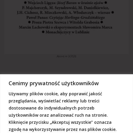
Akcent nr 3/2026
Cenimy prywatność użytkowników
Używamy plików cookie, aby poprawić jakość
„Akcent” jest czasopismem niezależnym, utrzymujemy się z dotacji
budżetowych oraz darowizn. Będziemy wdzięczni, jeśli zechcą nas
przeglądania, wyświetlać reklamy lub treści
Państwo wesprzeć dowolną kwotą.
dostosowane do indywidualnych potrzeb
Wschodnia Fundacja Kultury „Akcent”, ul. Grodzka 3, 20-112 Lublin
użytkowników oraz analizować ruch na stronie.
Nr rachunku:
50124015031111000017528667
(z dopiskiem: Darowizna na działalność statutową Wschodniej
Kliknięcie przycisku „Akceptuj wszystkie” oznacza
Fundacji Kultury Akcent w sferze pożytku publicznego)
zgodę na wykorzystywanie przez nas plików cookie.