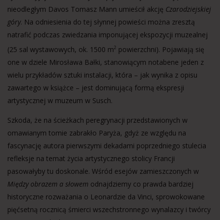
nieodległym Davos Tomasz Mann umieścił akcję
Czarodziejskiej
góry
. Na odniesienia do tej słynnej powieści można zresztą
natrafić podczas zwiedzania imponującej ekspozycji muzealnej
(25 sal wystawowych, ok. 1500 m
powierzchni). Pojawiają się
2
one w dziele Mirosława Bałki, stanowiącym notabene jeden z
wielu przykładów sztuki instalacji, która – jak wynika z opisu
zawartego w książce – jest dominującą formą ekspresji
artystycznej w muzeum w Susch.
Szkoda, że na ścieżkach peregrynacji przedstawionych w
omawianym tomie zabrakło Paryża, gdyż ze względu na
fascynację autora pierwszymi dekadami poprzedniego stulecia
refleksje na temat życia artystycznego stolicy Francji
pasowałyby tu doskonale. Wśród esejów zamieszczonych w
Między obrazem a słowem
odnajdziemy co prawda bardziej
historyczne rozważania o Leonardzie da Vinci, sprowokowane
pięćsetną rocznicą śmierci wszechstronnego wynalazcy i twórcy