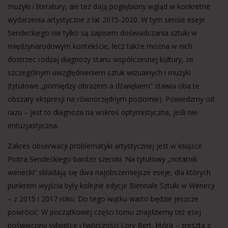
muzyki i literatury, ale też dają pogłębiony wgląd w konkretne
wydarzenia artystyczne z lat 2015-2020. W tym sensie eseje
Sendeckiego nie tylko są zapisem doświadczania sztuki w
międzynarodowym kontekście, lecz także można w nich
dostrzec rodzaj diagnozy stanu współczesnej kultury, ze
szczególnym uwzględnieniem sztuk wizualnych i muzyki
(tytułowe „pomiędzy obrazem a dźwiękiem” stawia oba te
obszary ekspresji na równorzędnym poziomie). Powiedzmy od
razu – jest to diagnoza na wskroś optymistyczna, jeśli nie
entuzjastyczna.
Zakres obserwacji problematyki artystycznej jest w książce
Piotra Sendeckiego bardzo szeroki. Na tytułowy „notatnik
wenecki” składają się dwa najobszerniejsze eseje, dla których
punktem wyjścia były kolejne edycje Biennale Sztuki w Wenecji
– z 2015 i 2017 roku. Do tego wątku warto będzie jeszcze
powrócić. W początkowej części tomu znajdziemy też esej
poświęcony sylwetce i twórczości Lory Bert, która – zresztą z