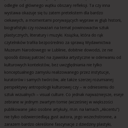
odległe od głównego wątku obszary refleksji. Ta czy inna
wystawa okazuje się tu zatem pretekstem dla bardzo
ciekawych, a momentami porywających wypraw w głąb historii,
biografistyki czy rozważań na temat powinowactw sztuk
plastycznych, literatury i muzyki. Książka, która do rąk
czytelników trafiła bezpośrednio za sprawą Wydawnictwa
Muzeum Narodowego w Lublinie, dobitnie dowodzi, że nie
sposób dzisiaj patrzeć na zjawiska artystyczne w oderwaniu od
kulturowych kontekstów, bez uwzględniania nie tylko
konceptualnego zamysłu realizowanego przez instytucje,
kuratorów i samych twórców, ale także szerzej rozumianej
perspektywy antropologii kulturowej czy – w odniesieniu do
sztuk wizualnych – visual culture. Co jednak najważniejsze, eseje
zebrane w jednym zwartym tomie (wcześniej w większości
publikowane jako osobne artykuły, m.in. na łamach „Akcentu”)
nie tylko odzwierciedlają gust autora, jego wszechstronne, a
zarazem bardzo określone fascynacje z dziedziny plastyki,