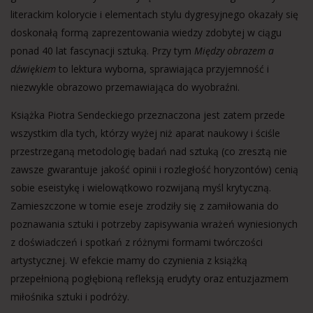
literackim kolorycie i elementach stylu dygresyjnego okazały się
doskonałą formą zaprezentowania wiedzy zdobytej w ciągu
ponad 40 lat fascynacji sztuką. Przy tym
Między obrazem a
dźwiękiem
to lektura wyborna, sprawiająca przyjemność i
niezwykle obrazowo przemawiająca do wyobraźni.
Książka Piotra Sendeckiego przeznaczona jest zatem przede
wszystkim dla tych, którzy wyżej niż aparat naukowy i ściśle
przestrzeganą metodologię badań nad sztuką (co zresztą nie
zawsze gwarantuje jakość opinii i rozległość horyzontów) cenią
sobie eseistykę i wielowątkowo rozwijaną myśl krytyczną.
Zamieszczone w tomie eseje zrodziły się z zamiłowania do
poznawania sztuki i potrzeby zapisywania wrażeń wyniesionych
z doświadczeń i spotkań z różnymi formami twórczości
artystycznej. W efekcie mamy do czynienia z książką
przepełnioną pogłębioną refleksją erudyty oraz entuzjazmem
miłośnika sztuki i podróży.