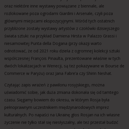
oraz niektóre inne wystawy powiązane z biennale, ale
rozlokowane poza ogrodami Giardini i Arsenale, czyli poza
głównymi miejscami ekspozycyjnymi. Wśród tych ostatnich
przybliżone zostały wystawy artystów z czołówki dzisiejszego
świata sztuki: na przykład Damiena Hirsta w Palazzo Grassi i
niesamowitej Punta della Dogana (przy okazji warto
odnotować, że od 2021 roku dzieła z ogromnej kolekcji sztuki
współczesnej François Pinaulta, prezentowane właśnie w tych
dwóch lokalizacjach w Wenecji, są też pokazywane w Bourse de
Commerce w Paryżu) oraz Jana Fabre’a czy Shirin Neshat.
Czytając zapis wrażeń z pawilonu rosyjskiego, można
uświadomić sobie, jak duża zmiana dokonała się od tamtego
czasu. Sięgamy bowiem do okresu, w którym Rosja była
pełnoprawnym uczestnikiem międzynarodowych imprez
kulturalnych. Po napaści na Ukrainę głos Rosjan na ich własne
życzenie nie tylko stał się niesłyszalny, ale też przestał budzić