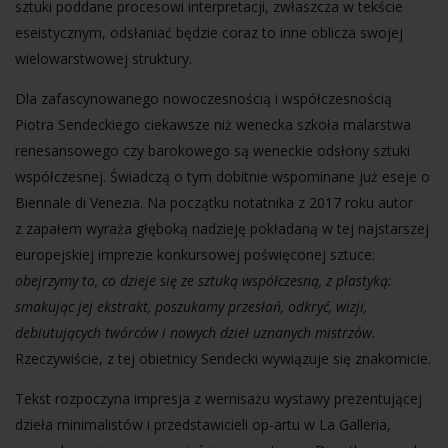
sztuki poddane procesowi interpretacji, zwłaszcza w tekście
eseistycznym, odsłaniać będzie coraz to inne oblicza swojej
wielowarstwowej struktury.
Dla zafascynowanego nowoczesnością i współczesnością
Piotra Sendeckiego ciekawsze niż wenecka szkoła malarstwa
renesansowego czy barokowego są weneckie odsłony sztuki
współczesnej. Świadczą o tym dobitnie wspominane już eseje o
Biennale di Venezia. Na początku notatnika z 2017 roku autor
z zapałem wyraża głęboką nadzieję pokładaną w tej najstarszej
europejskiej imprezie konkursowej poświęconej sztuce:
obejrzymy to, co dzieje się ze sztuką współczesną, z plastyką:
smakując jej ekstrakt, poszukamy przesłań, odkryć, wizji,
debiutujących twórców i nowych dzieł uznanych mistrzów
.
Rzeczywiście, z tej obietnicy Sendecki wywiązuje się znakomicie.
Tekst rozpoczyna impresja z wernisażu wystawy prezentującej
dzieła minimalistów i przedstawicieli op-artu w La Galleria,