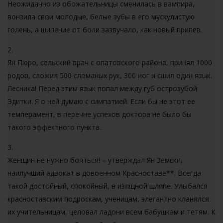
Неожиданно из обожательницы сменилась в вампира,
вонзила свои молодые, белые зубы в его мускулистую
голень, а шипение от боли зазвучало, как новый припев.
2.
Ян Пюро, сельский врач с опатовского района​, принял 1000
родов, сложил 500 сломаных рук, 300 ног и сшил один язык.
Лесника! Перед этим язык попал между губ острозубой
Эдитки. Я о ней думаю с симпатией. Если бы не этот ее
темперамент, в перечне успехов доктора не было бы
такого эффектного пункта.
3.
Женщин не нужно бояться! – утверждал Ян Земски,
наилучший адвокат в довоенном Красноставе**. Всегда
такой достойный, спокойный, в изящной шляпе. Улыбался
красноставским подроскам, ученицам, элегантно кланялся
их учительницам, целовал ладони всем бабушкам и тетям. К