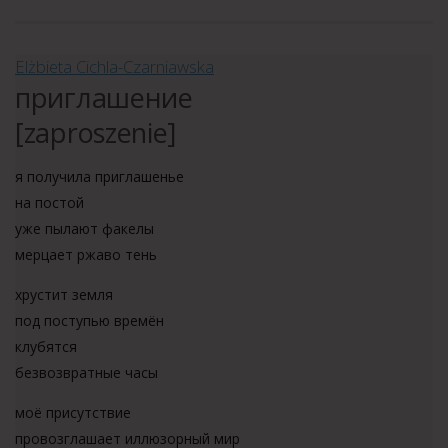
Elżbieta Cichla-Czarniawska
приглашение
[zaproszenie]
я получила приглашенье
на постой
уже пылают факелы
мерцает ржаво тень
хрустит земля
под поступью времён
клубятся
безвозвратные часы
моё присутствие
провозглашает иллюзорный мир