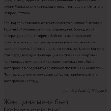
прекрасных, гордых и отважных женщинах. Одной из них по
имени Рифка, много лет назад, я посвятил повесть «Антигона
из Красностава».
*** Под впечатлением от темперамента армянок был также
Тадеуш Бой-Желеньски – поэт, переводчик французской
литературы, врач, сатирик и бабник. О их очаровании,
привлекательности и темпераменте намекал он в своих
произведениях. Бой закончил свою жизнь во Львове. Когда он
стал перед взводом приводящим в исполнение смертный
приговор, во внутреннем кармане пиджака у него была
фотография молоденькой армянской поэтки Анны Бонасевич.
Пуля, выстреленная немецким солдатом, прибила ему эту
фотографию к сердцу.
przełożył
Anatolij Diaczynski
Женщина меня бьет
[Kobieta mnie bije]