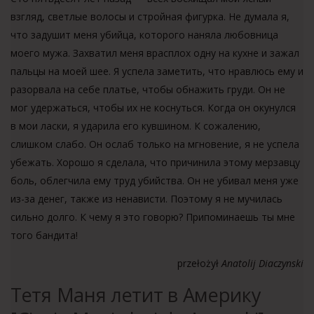
взгляд, светлые волосы и стройная фигурка. Не думала я,
что задушит меня убийца, которого наняла любовница
моего мужа. Захватил меня врасплох одну на кухне и зажал
пальцы на моей шее. Я успела заметить, что нравлюсь ему и
разорвала на себе платье, чтобы обнажить груди. Он не
мог удержаться, чтобы их не коснуться. Когда он окунулся
в мои ласки, я ударила его кувшином. К сожалению,
слишком слабо. Он ослаб только на мгновение, я не успела
убежать. Хорошо я сделала, что причинила этому мерзавцу
боль, облегчила ему труд убийства. Он не убивал меня уже
из-за денег, также из ненависти. Поэтому я не мучилась
сильно долго. К чему я это говорю? Припоминаешь ты мне
того бандита!
przełożył
Anatolij Diaczynski
Тетя Маня летит в Америку