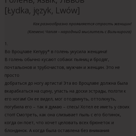
[Łydka, język, Lwów]
Как разнообразно проявляется страсть женщин!
(Клеменс Чапля – народный мыслитель с Вильчирога)
1.
Во Вроцлаве Кепуру* в голень укусила женщина!
В голень обычно кусают собаки: пьяниц и бродяг,
почтальонов и трубочистов, мужчин и женщин. Это не
просто
добраться до ногу артиста! Эта во Вроцлаве должна была
вкарабкаться на сцену, упасть на доски эстрады, ползти к
его ногам! Он ее видел, мог отодвинуть, оттолкнуть,
погубила его – так я думаю – спесь! Хотел ее иметь у своих
стоп! Смотреть, как она слизывает пыль с его ботинок,
когда он поет, что хочет целовать всех брюнеток и
блондинок. А когда была оставлена без внимания