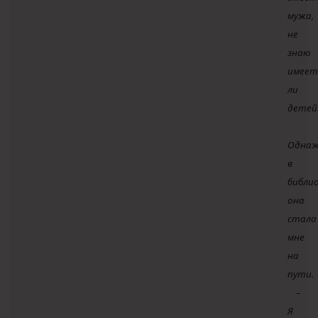
мужа,
не
знаю
имеет
ли
детей
Одна
в
библи
она
стала
мне
на
пути.
–
Я