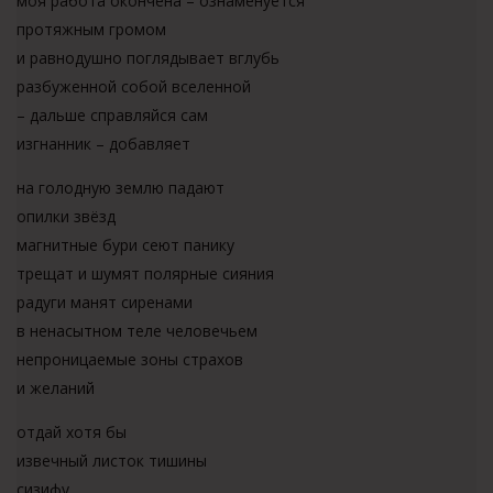
моя работа окончена – ознаменуется
протяжным громом
и равнодушно поглядывает вглубь
разбуженной собой вселенной
– дальше справляйся сам
изгнанник – добавляет
на голодную землю падают
опилки звёзд
магнитные бури сеют панику
трещат и шумят полярные сияния
радуги манят сиренами
в ненасытном теле человечьем
непроницаемые зоны страхов
и желаний
отдай хотя бы
извечный листок тишины
сизифу