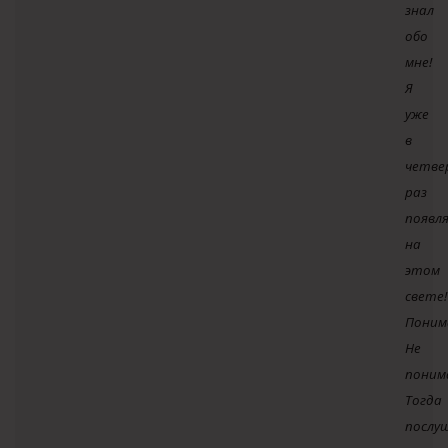
знал
обо
мне!
Я
уже
в
четв
раз
появл
на
этом
свете!
Поним
Не
поним
Тогда
послу