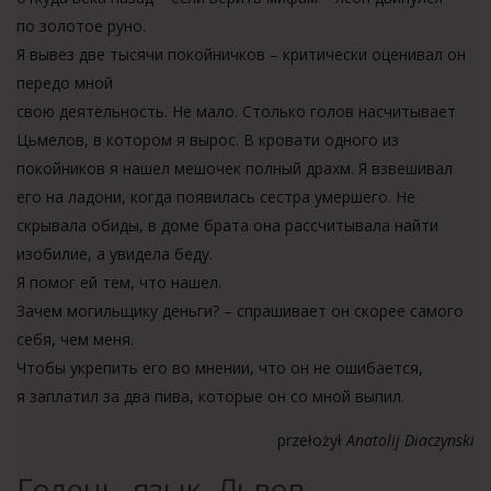
по золотое руно.
Я вывез две тысячи покойничков – критически оценивал он
передо мной
свою деятельность. Не мало. Столько голов насчитывает
Цьмелов, в котором я вырос. В кровати одного из
покойников я нашел мешочек полный драхм. Я взвешивал
его на ладони, когда появилась сестра умершего. Не
скрывала обиды, в доме брата она рассчитывала найти
изобилие, а увидела беду.
Я помог ей тем, что нашел.
Зачем могильщику деньги? – спрашивает он скорее самого
себя, чем меня.
Чтобы укрепить его во мнении, что он не ошибается,
я заплатил за два пива, которые он со мной выпил.
przełożył
Anatolij Diaczynski
Голень, язык, Львов