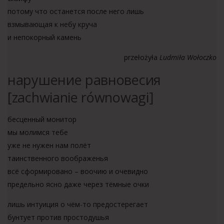
потому что останется после него лишь
взмывающая к небу круча
и непокорный камень
przełożyła
Ludmiła Wołoczko
нарушение равновесия
[zachwianie równowagi]
бесценный монитор
мы молимся тебе
уже не нужен нам полёт
таинственного воображенья
всё сформировано – воочию и очевидно
предельно ясно даже через тёмные очки
лишь интуиция о чём-то предостерегает
бунтует против простодушья