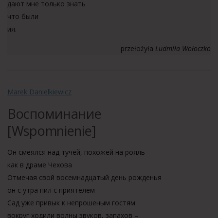
дают мне только знать
что были
ия.
przełożyła
Ludmiła Wołoczko
Marek Danielkiewicz
Воспоминание
[Wspomnienie]
Он смеялся над тучей, похожей на рояль
как в драме Чехова
Отмечая свой восемнадцатый день рожденья
он с утра пил с приятелем
Сад уже привык к непрошеным гостям
вокруг ходили волны звуков, запахов –