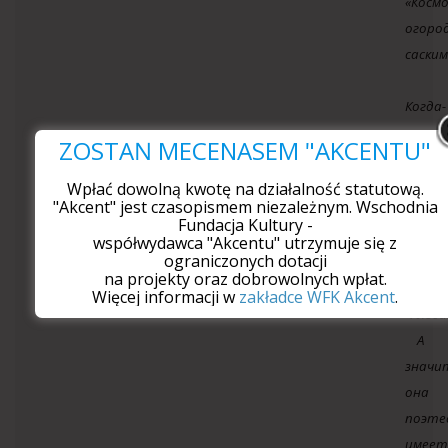
«Космо
огоро
саским
Когда-
то
ZOSTAŃ MECENASEM "AKCENTU"
она
читал
Wpłać dowolną kwotę na działalność statutową.
"Akcent" jest czasopismem niezależnym. Wschodnia
стихи
Fundacja Kultury -
в
współwydawca "Akcentu" utrzymuje się z
ograniczonych dotacji
книжн
na projekty oraz dobrowolnych wpłat.
магаз
Więcej informacji w
zakładce WFK Akcent
.
«Альба
А
значи
она
поэтес
имеет