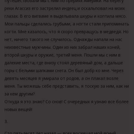
Путешествовали мы с ним по прериях Америки. На берегу
реки Агассиз его застрелил индеец и оскальповал на моих
глазах. В его вигваме я выделывала шкуры и коптила мясо.
Мои пальцы сделались грубыми, а ногти стали припоминать
когти. Мне казалось, что я скоро превращусь в медведя. Но
нет, ничего такого не случилось. Однажды напали на нас
неизвестные мужчины. Один из них забрал наших коней,
второй шкуры и оружие, третий меня. Пошли мы с ним в
далекие места, где внизу стоял деревяный дом, а дальше
горы с белыми шапками снега. Он был добр ко мне. Через
девять месяцев я умирала от родов, а он плакал возле
меня. Ты можешь себе представить, я тоскую за ним, как ни
за кем другим?
Откуда я это знаю? Со снов! С очередных я узнаю все более
новых вещей!
3.
Сто пятьдесят лет назад — всех восхищал мой ясный