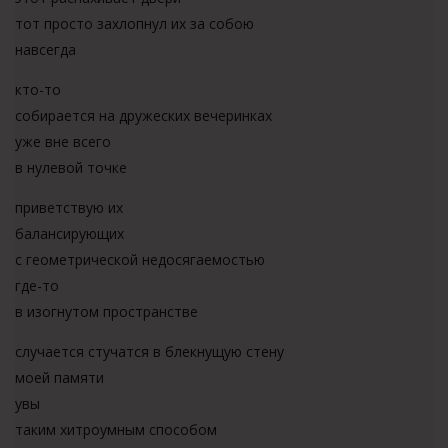
тот просто захлопнул их за собою
навсегда
кто-то
собирается на дружеских вечеринках
уже вне всего
в нулевой точке
приветствую их
балансирующих
с геометрической недосягаемостью
где-то
в изогнутом пространстве
случается стучатся в блекнущую стену
моей памяти
увы
таким хитроумным способом