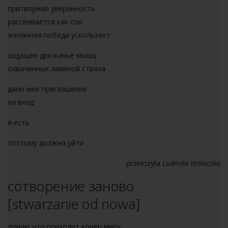
притворная уверенность
рассеивается как сон
желанная победа ускользает
ощущаю дрожанье мышц
охваченных лавиной страха
дано мне приглашение
на вход
я есть
поэтому должна уйти
przełożyła
Ludmiła Wołoczko
сотворение заново
[stwarzanie od nowa]
думаю что приходит конец миру