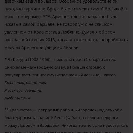
девочкам ездил во Львов. Особенное удовольствие он
находил в армянках. Вроде бы они имеют самый большой в
мире темперамент***. Армянок однако напрасно было
искать в самой Варшаве, не говоря уж о не слишком
удаленном от Красностава Люблине. Думал я об этом
прекрасной осенью 2013, когда я тоже поехал попробовать
меду на Армянской улице во Львове.
* Ян Кепура (1902-1966) – польский певец (тенор) и актер.
Снискал международную славу, в Польше огромную
популярность принес ему (исполняемый до ныне) шлягер:
Брюнетки, блондинки
Я всех вас, девчата,
Любить хочу!
** Красностав – Прекрасный районный городок над речкой с
благодарным названием Вепш (Кабан), в половине дороги
между Львовом и Варшавой. Никогда там не было недостатка в