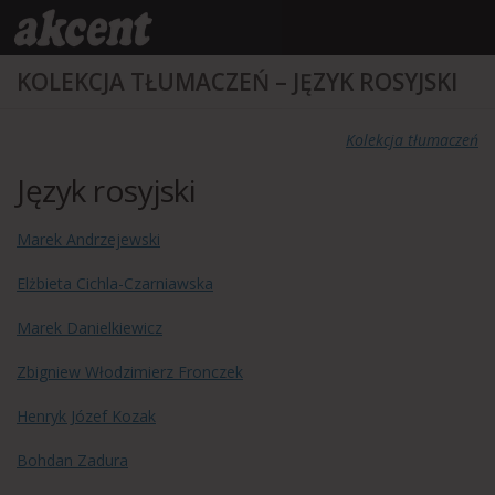
do
treści
Przejdź do treści
KOLEKCJA TŁUMACZEŃ – JĘZYK ROSYJSKI
Kolekcja tłumaczeń
Język rosyjski
Marek Andrzejewski
Elżbieta Cichla-Czarniawska
Marek Danielkiewicz
Zbigniew Włodzimierz Fronczek
Henryk Józef Kozak
Bohdan Zadura