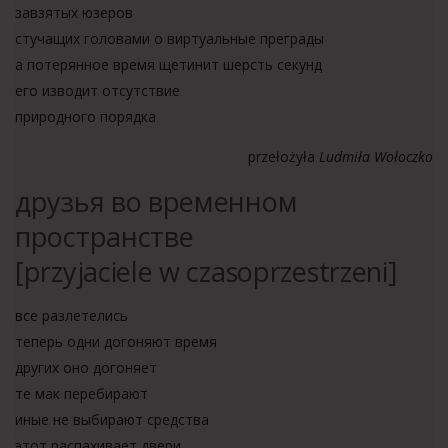
завзятых юзеров
стучащих головами о виртуальные преграды
а потерянное время щетинит шерсть секунд
его изводит отсутствие
природного порядка
przełożyła
Ludmiła Wołoczko
друзья во временном
пространстве
[przyjaciele w czasoprzestrzeni]
все разлетелись
теперь одни догоняют время
других оно догоняет
те мак перебирают
иные не выбирают средства
этот распахивает двери