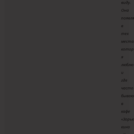
виду.
Она
появл
в
тех
места
котор
я
люблю
и
где
часто
бываю
в
кафе
«Зорьк
кино