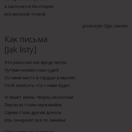
а закончится бесспорно
всё могилой-точкой
przełożyła
Olga Lewicka
Как письма
[Jak listy]
Кто разослал нас вроде писем
Путями неизвестных судеб
Оставив место в сердцах в мыслях
Чтоб записать что с нами будет
И пишет жизнь творец несносный
Пером из стали-нержавейки
Одним стихи другим доносы
Иль зачеркнёт всё по линейке
Своё нутро иные прячут