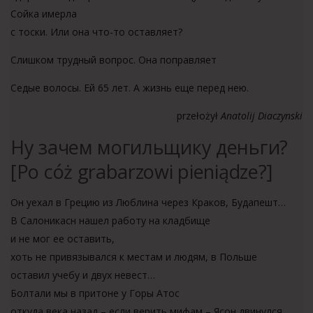
Сойка имерла
с тоски. Или она что-то оставляет?
Слишком трудный вопрос. Она поправляет
Седые волосы. Ей 65 лет. А жизнь еще перед нею.
przełożył
Anatolij Diaczynski
Ну зачем могильщику деньги?
[Po cóż grabarzowi pieniądze?]
Он уехал в Грецию из Люблина через Краков, Будапешт…
В Салоникасн нашел работу на кладбище
и не мог ее оставить,
хоть не привязывался к местам и людям, в Польше
оставил учебу и двух невест…
Болтали мы в притоне у Горы Атос
откуда века назад – если верить мифам – Ясон двинулся