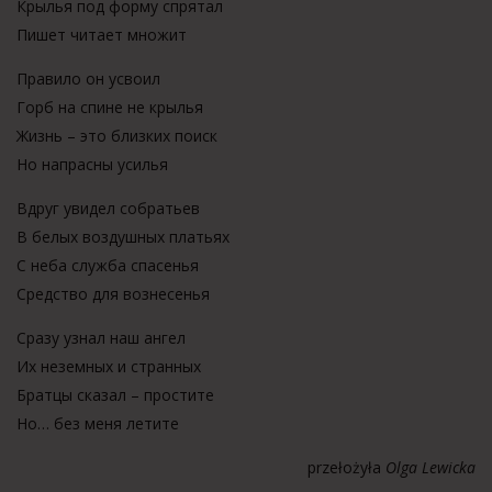
Крылья под форму спрятал
Пишет читает множит
Правило он усвоил
Горб на спине не крылья
Жизнь – это близких поиск
Но напрасны усилья
Вдруг увидел собратьев
В белых воздушных платьях
С неба служба спасенья
Средство для вознесенья
Сразу узнал наш ангел
Их неземных и странных
Братцы сказал – простите
Но… без меня летите
przełożyła
Olga Lewicka