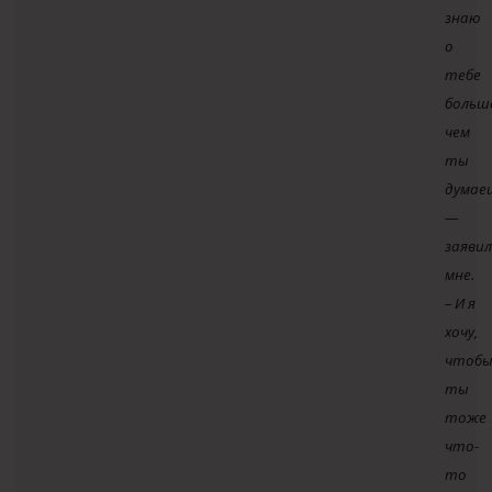
знаю
о
тебе
больш
чем
ты
думае
—
заяви
мне.
– И я
хочу,
чтоб
ты
тоже
что-
то