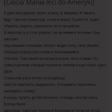
[Ciocia Mania leci do Ameryki]
В руке она держит билет и визу. В америку. В Чикаго.
Ждут там сын Кшиштоф, сноха и внуки. И работа. Будет
Убирать, варить, ухаживать за огородиком.
В аэропорту я стою рядом с ее дочками и зятьями. Она
смотрит
Над нашими головами. Может видит село, свое Домбе,
Избушку подпертую колом и повалившийся
Плетень. Там плыли ее весны и осени, лета и зимы. По-
Севы и урожаи. Каждый год вагон свеклы и картошки. Одна.
Дяля
Станислав рано почил на кладбище.
Смогла пережить, выдержать. Откормить поросенка,
накормить собаку
и кошку. Купить детям ботинки, тетрадь, иногда книгу.
Всегда была
здоровая. Один раз попала в больницу и тогда ее сучка