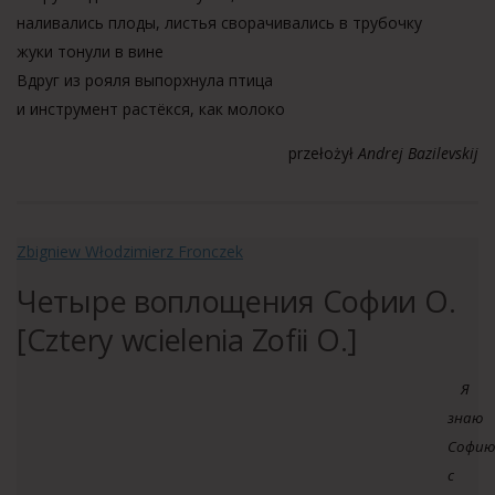
наливались плоды, листья сворачивались в трубочку
жуки тонули в вине
Вдруг из рояля выпорхнула птица
и инструмент растёкся, как молокo
przełożył
Andrej Bazilevskij
Zbigniew Włodzimierz Fronczek
Четыре воплощения Софии О.
[Cztery wcielenia Zofii O.]
Я
знаю
Софию
с