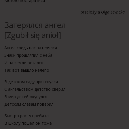
Можно постараться
przełożyła
Olga Lewicka
Затерялся ангел
[Zgubił się anioł]
Ангел средь нас затерялся
Знаки прошляпил с неба
И на земле остался
Так вот вышло нелепо
В детском саду приткнулся
С ангельством детство сверил
В мир детей окунулся
Детским слезам поверил
Быстро растут ребята
В школу пошёл он тоже