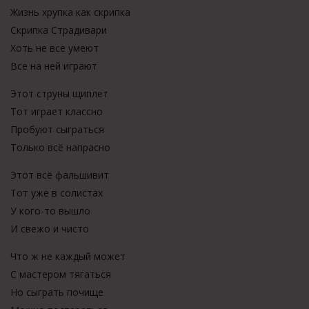
Жизнь хрупка как скрипка
Скрипка Страдивари
Хоть не все умеют
Все на ней играют
Этот струны щиплет
Тот играет классно
Пробуют сыграться
Только всё напрасно
Этот всё фальшивит
Тот уже в солистах
У кого-то вышло
И свежо и чисто
Что ж не каждый может
С мастером тягаться
Но сыграть почище