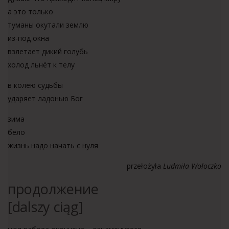
а это только
туманы окутали землю
из-под окна
взлетает дикий голубь
холод льнёт к телу
в колею судьбы
ударяет ладонью Бог
зима
бело
жизнь надо начать с нуля
przełożyła
Ludmiła Wołoczko
продолжение
[dalszy ciąg]