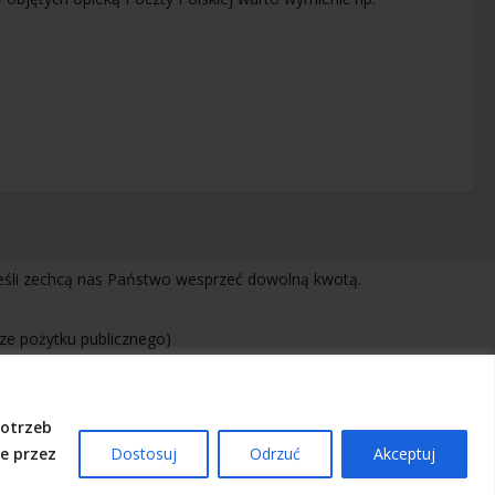
jeśli zechcą nas Państwo wesprzeć dowolną kwotą.
rze pożytku publicznego)
potrzeb
e przez
Dostosuj
Odrzuć
Akceptuj