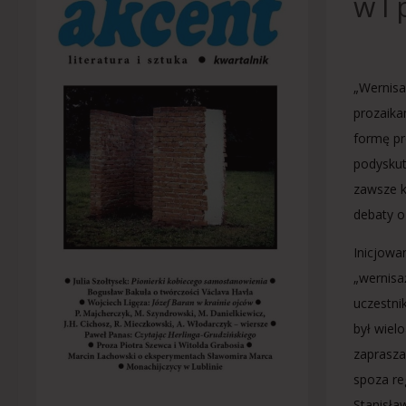
w I
„Wernisa
prozaikam
formę pr
podyskut
zawsze k
debaty o
Inicjowa
„wernisa
uczestni
był wiel
zaprasza
spoza reg
Stanisła