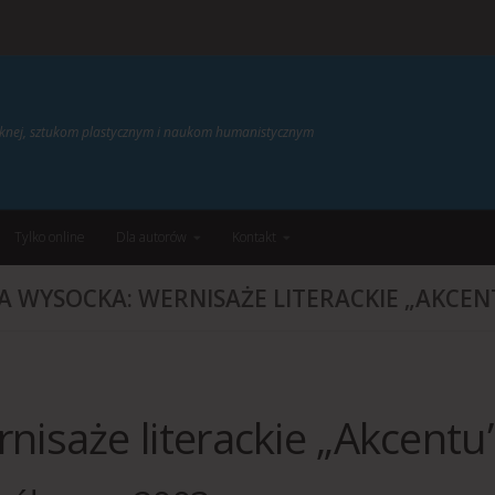
ięknej, sztukom plastycznym i naukom humanistycznym
Tylko online
Dla autorów
Kontakt
A WYSOCKA: WERNISAŻE LITERACKIE „AKCEN
nisaże literackie „Akcentu