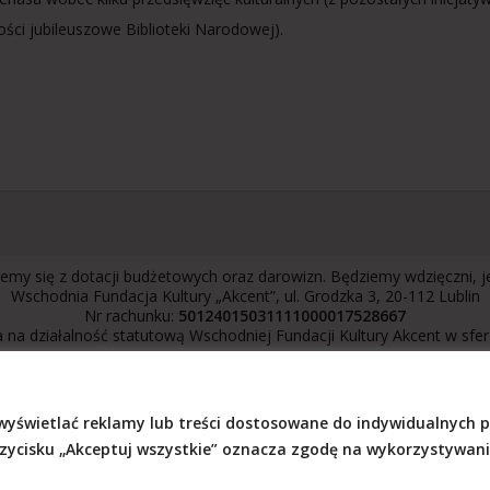
ości jubileuszowe Biblioteki Narodowej).
emy się z dotacji budżetowych oraz darowizn. Będziemy wdzięczni, 
Wschodnia Fundacja Kultury „Akcent”, ul. Grodzka 3, 20-112 Lublin
Nr rachunku:
50124015031111000017528667
 na działalność statutową Wschodniej Fundacji Kultury Akcent w sfe
wyświetlać reklamy lub treści dostosowane do indywidualnych 
ści
przycisku „Akceptuj wszystkie” oznacza zgodę na wykorzystywani