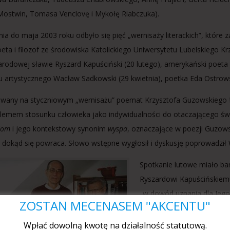
ostwin, Tomasa Venclovę i Mykołę Riabczuka).
nia do maja 2003 roku odbyło się pięć „wernisaży literackich”, które
oeta i filozof ze środowiska Katolickiego Uniwersytetu Lubelskiego Krz
rodowej sławie Ryszard Kapuściński (20 lutego), amerykański poeta Joh
u artystycznego Wacław Sadkowski (29 kwietnia), poetka Eda Ostrow
owany na styczniowym „wernisażu” poemat Krzysztofa Guzowskiego
lemem stosunku człowieka jako indywidualności do otaczającego świat
dom
i jego kontekstowy synonim
wyspa
, oznaczające w poezji Guzows
i dokąd się powraca. Słowo wstępne wygłosił i dyskusję poprowadził
Spotkanie lutowe miało ba
Ryszardowi Kapuścińskiemu
„w dowód uznania dla Jego 
ZOSTAŃ MECENASEM "AKCENTU"
względu na swoją rangę, a
odbyła się w Trybunale Ko
Wpłać dowolną kwotę na działalność statutową.