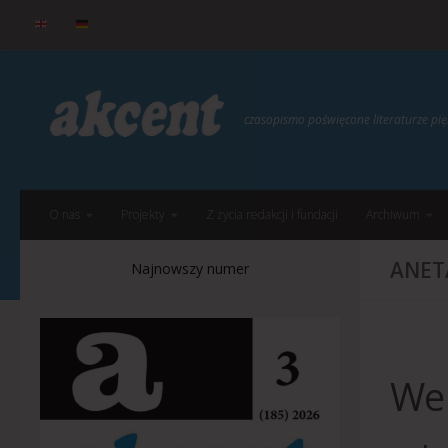
do
treści
Przejdź do treści
czasopismo poświęcone literaturze p
O nas
Projekty
Z życia redakcji i fundacji
Archiwum
ANET
Najnowszy numer
Wer