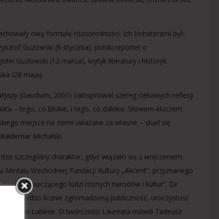
 zachowały ową formułę różnorodności. Ich bohaterami byli:
ysztof Guzowski (9 stycznia), polski reporter o
n Guzlowski (12 marca), krytyk literatury i historyk
ska (28 maja).
Wyspy
(Gaudium, 2001) zainspirował szereg ciekawych reflesji
a – tego, co bliskie, i tego, co dalekie. Słowem-kluczem
kiego miejsce na ziemi uważane za własne – skąd się
 Waldemar Michalski.
rdzo szczególny charakter, gdyż wiązało się z wręczeniem
 Medalu Wschodniej Fundacji Kultury „Akcent”, przyznanego
dzieła jednoczącego ludzi różnych narodów i kultur”. Ze
 także bardzo licznie zgromadzoną publiczność, uroczystość
ronnym w Lublinie. O twórczości Laureata mówili Tadeusz