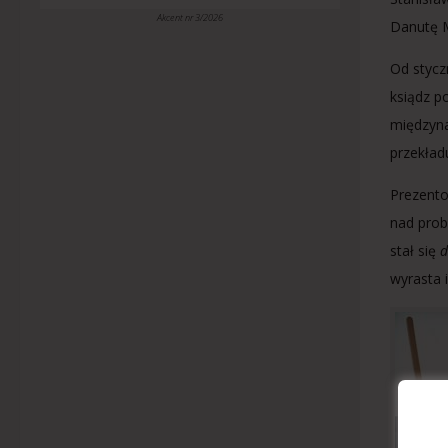
Akcent nr 3/2026
Danutę M
Od stycz
ksiądz p
międzyna
przekład
Prezent
nad prob
stał się
wyrasta 