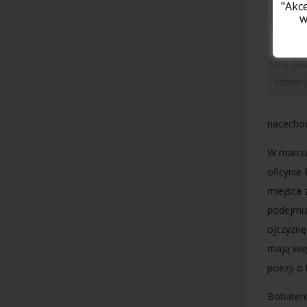
"Akc
w
John Guz
redakcj
nacechow
W marcu 
oficynie
miejsca 
podejmuj
ojczyznę
mają wię
poezji o
Bohatere