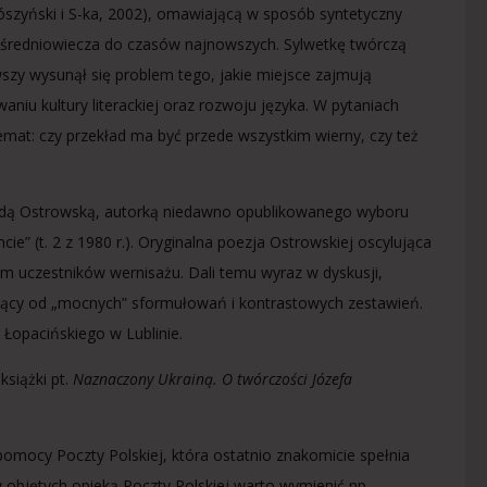
ószyński i S-ka, 2002), omawiającą w sposób syntetyczny
) od średniowiecza do czasów najnowszych. Sylwetkę twórczą
zy wysunął się problem tego, jakie miejsce zajmują
waniu kultury literackiej oraz rozwoju języka. W pytaniach
ylemat: czy przekład ma być przede wszystkim wierny, czy też
 Edą Ostrowską, autorką niedawno opublikowanego wyboru
e” (t. 2 z 1980 r.). Oryginalna poezja Ostrowskiej oscylująca
m uczestników wernisażu. Dali temu wyraz w dyskusji,
troniący od „mocnych” sformułowań i kontrastowych zestawień.
Łopacińskiego w Lublinie.
książki pt.
Naznaczony Ukrainą. O twórczości Józefa
 pomocy Poczty Polskiej, która ostatnio znakomicie spełnia
w objętych opieką Poczty Polskiej warto wymienić np.