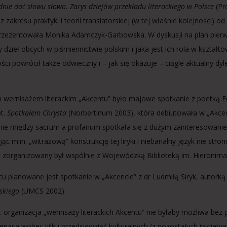
nie dać słowu słowo. Zarys dziejów przekładu literackiego w Polsce
(Pr
 z zakresu praktyki i teorii translatorskiej (w tej właśnie kolejności
rzezentowała Monika Adamczyk-Garbowska. W dyskusji na plan pierws
 dzieł obcych w piśmiennictwie polskim i jaka jest ich rola w kształto
ości powrócił także odwieczny i – jak się okazuje – ciągle aktualny d
 wernisażem literackim „Akcentu” było majowe spotkanie z poetką
pt.
Spotkałem Chrysta
(Norbertinum 2003), która debiutowała w „Akcenci
nie między sacrum a profanum spotkała się z dużym zainteresowanie
ąc m.in. „witrażową” konstrukcję tej liryki i niebanalny język nie s
 zorganizowany był wspólnie z Wojewódzką Biblioteką im. Hieronima 
u planowane jest spotkanie w „Akcencie” z dr Ludmiłą Siryk, autorką 
skiego
(UMCS 2002).
. organizacja „wernisaży literackich Akcentu” nie byłaby możliwa bez
enasa wobec kilku przedsięwzięć kulturalnych (z pozostałych inicjaty