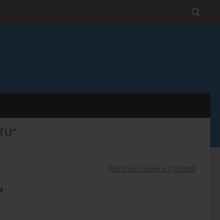
TU”
Spis treści numeru 1-2/2003
”