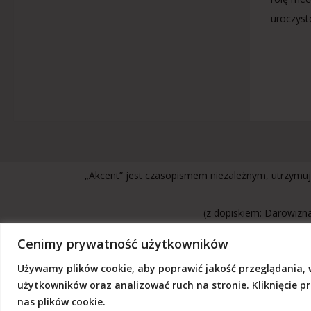
uroczyst
„Akcent” jest czasopismem niezależnym, utrzymuj
(z dopiskiem: Darowizna
Cenimy prywatność użytkowników
Używamy plików cookie, aby poprawić jakość przeglądania, 
© 2026 Akcent |
Polityka prywatności
|
Deklaracja dostępno
użytkowników oraz analizować ruch na stronie. Kliknięcie 
nas plików cookie.