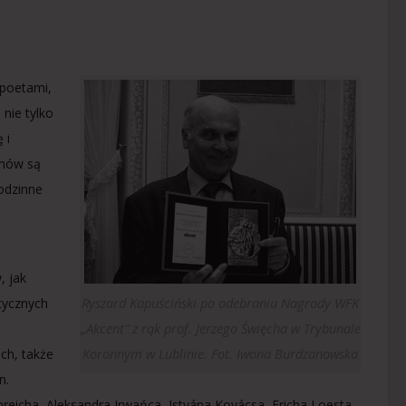
 poetami,
 nie tylko
 i
zmów są
godzinne
, jak
Ryszard Kapuściński po odebraniu Nagrody WFK
tycznych
„Akcent” z rąk prof. Jerzego Święcha w Trybunale
Koronnym w Lublinie. Fot. Iwona Burdzanowska
ch, także
n.
reicha, Aleksandra Irwańca, Istvána Kovácsa, Ericha Loesta,