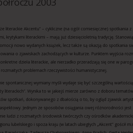
 półroczu 2003
że literackie Akcentu” – cykliczne (na ogół comiesięczne) spotkania z
i, krytykami literackimi – mają już dziesięcioletnią tradycję. Stanowią
omocji nowo wydanych książek, lecz także są okazją do spotkania się
owania o zjawiskach zachodzących w kulturze. Punktem wyjścia ro
onkretne dzieła literackie, ale nierzadko przeradzają się one w paro
 rozmaitych problemach rzeczywistości humanistycznej.
nie spontanicznej wymiany myśli wydaje się być szczególną wartością
ży literackich”. Wynika to w jakiejś mierze zarówno z doboru tematów
ków spotkań, dokonywanego z dbałością o to, by ogląd zjawisk artys
oaspektowy. Jednym ze sposobów osiągania owej różnorodności jest
nie ludzi z rozmaitych środowisk twórczych czy ośrodków akademicki
ionu lubelskiego i spoza kraju (w latach ubiegłych „Akcent” gościł m.i
wa Barańczaka, Tadeusza Chabrowskiego, Annę Frajlich, Gerta Heiden