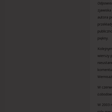
Odpowied
zjawiska
autora p
przekłady
publiczn
piękny.
Kolejnym
wierszy 
nieustan
komentuj
Wernisaż
W czerwc
Łobodow
W 2003 r
rolę mec