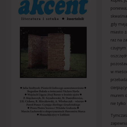
Kupiec J
ponieważ
skwaśnia
gdy mając
miasto z
raz na z
czujnym 
oszczędn
pozostaw
w mieście
przebada
cierpiąc
murem ob
nie tylk
Tymczase
zapewnia