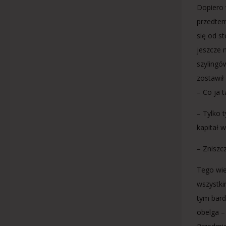
Dopiero 
przedtem
się od s
jeszcze 
szylingó
zostawił
– Co ja 
– Tylko 
kapitał 
– Zniszc
Tego wie
wszystki
tym bard
obelga –