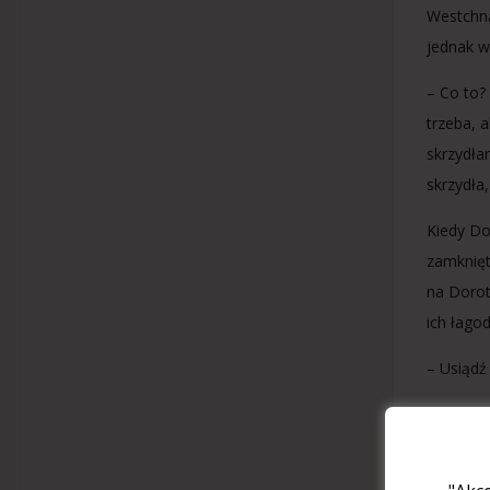
Westchną
jednak w
– Co to?
trzeba, a
skrzydła
skrzydła
Kiedy Do
zamknięt
na Dorot
ich łago
– Usiądź
– Razem?
– Tak, g