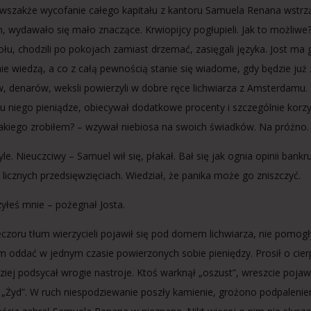
wszakże wycofanie całego kapitału z kantoru Samuela Renana wstrzą
, wydawało się mało znaczące. Krwiopijcy pogłupieli. Jak to możliwe
tołu, chodzili po pokojach zamiast drzemać, zasięgali języka. Jost ma
nie wiedzą, a co z całą pewnością stanie się wiadome, gdy będzie już 
w, denarów, weksli powierzyli w dobre ręce lichwiarza z Amsterdamu. R
 u niego pieniądze, obiecywał dodatkowe procenty i szczególnie korzyst
takiego zrobiłem? – wzywał niebiosa na swoich świadków. Na próżno. J
tyle. Nieuczciwy – Samuel wił się, płakał. Bał się jak ognia opinii b
w licznych przedsięwzięciach. Wiedział, że panika może go zniszczyć.
zyłeś mnie – pożegnał Josta.
czoru tłum wierzycieli pojawił się pod domem lichwiarza, nie pomog
m oddać w jednym czasie powierzonych sobie pieniędzy. Prosił o cierpl
ziej podsycał wrogie nastroje. Ktoś warknął „oszust”, wreszcie pojawi
 „Żyd”. W ruch niespodziewanie poszły kamienie, grożono podpaleni