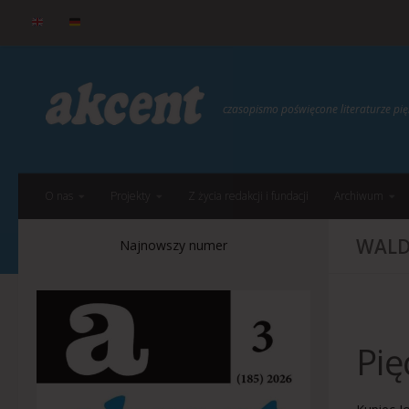
do
treści
Przejdź do treści
czasopismo poświęcone literaturze p
O nas
Projekty
Z życia redakcji i fundacji
Archiwum
WALD
Najnowszy numer
Pię