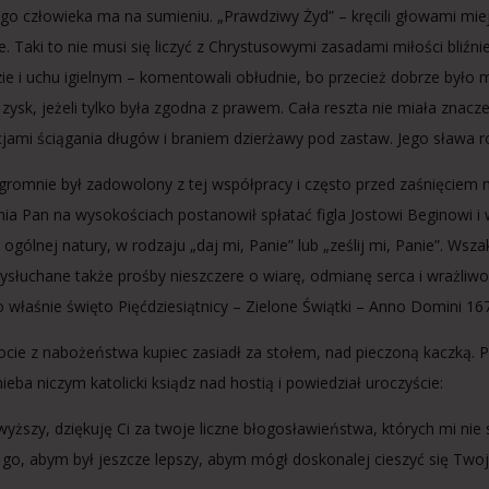
go człowieka ma na sumieniu. „Prawdziwy Żyd” – kręcili głowami mie
. Taki to nie musi się liczyć z Chrystusowymi zasadami miłości bliźni
zie i uchu igielnym – komentowali obłudnie, bo przecież dobrze było
 zysk, jeżeli tylko była zgodna z prawem. Cała reszta nie miała znacze
jami ściągania długów i braniem dzierżawy pod zastaw. Jego sława ro
gromnie był zadowolony z tej współpracy i często przed zaśnięciem m
nia Pan na wysokościach postanowił spłatać figla Jostowi Beginowi i
i ogólnej natury, w rodzaju „daj mi, Panie” lub „ześlij mi, Panie”. Ws
ysłuchane także prośby nieszczere o wiarę, odmianę serca i wrażliwość
 właśnie święto Pięćdziesiątnicy – Zielone Świątki – Anno Domini 16
cie z nabożeństwa kupiec zasiadł za stołem, nad pieczoną kaczką. 
ieba niczym katolicki ksiądz nad hostią i powiedział uroczyście:
wyższy, dziękuję Ci za twoje liczne błogosławieństwa, których mi nie
 go, abym był jeszcze lepszy, abym mógł doskonalej cieszyć się Twoją