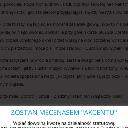
ł pobożnie, złożył dłonie, znów usiadł, poprawił serwetę na kolanac
 stronę kaczki, gdy zza pleców przyglądającej się czujnie rytuałowi 
 – przestraszył się kupiec. Ramionami zasłaniał głowę, jakby to nie by
by się od niego uwolnić, obcinać je przy gołej skórze. Służąca Dorota
mi, dopadł uchylonego okna i przez wąską na dłoń szczelinę wyleciał
, ruch, pierzastość, może biel, może szarość – Duch Święty wypełnił j
rota zadyszana powróciła z miotłą, zastała swego pana odmienionego.
ymi oczami, jakby słuchał muzyki. Wydawał się być rozmarzony. Wres
ę. Kobieta spojrzała na niego. Jak czyste, jak piękne są jego oczy – p
dnym błękicie.
 przy mnie, Doroto – prosił – Zjedzmy razem ten świąteczny obiad.
 – kobieta powtórzyła z niedowierzaniem zagadkowe słowa. – Ze mną
ZOSTAŃ MECENASEM "AKCENTU"
ołąbeczko. Ta porcja – wskazał na kaczkę – jest za duża dla jednego, 
Wpłać dowolną kwotę na działalność statutową.