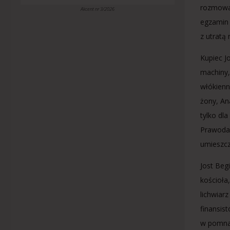
rozmowac
Akcent nr 3/2026
egzamin 
z utratą
Kupiec J
machiny,
włókienn
żony, An
tylko dl
Prawodaw
umieszcz
Jost Beg
kościoła
lichwiar
finansis
w pomnaż