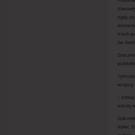
Przedmie
stanowił
nigdy si
Amsterd
trzech p
św. Bart
Znacznie
podskaki
Tymczase
wszyscy 
– Dzisia
waszej wi
Stali oni
dziwić. D