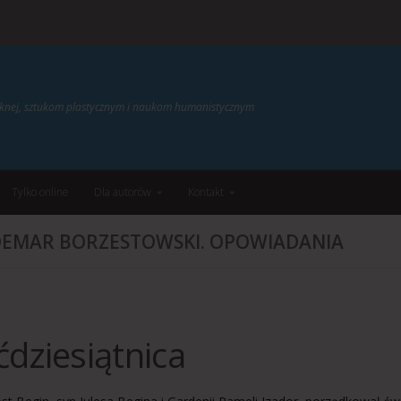
ięknej, sztukom plastycznym i naukom humanistycznym
Tylko online
Dla autorów
Kontakt
EMAR BORZESTOWSKI. OPOWIADANIA
ćdziesiątnica