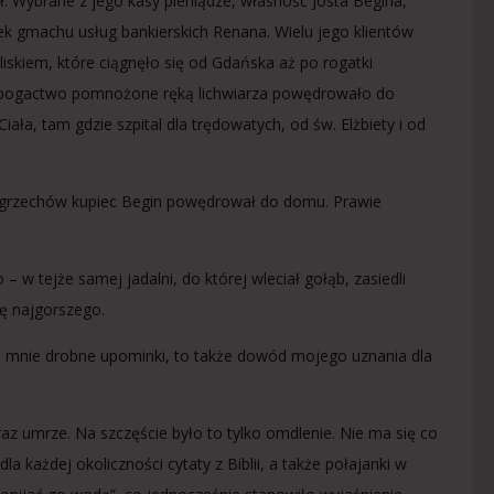
ł. Wybrane z jego kasy pieniądze, własność Josta Begina,
ek gmachu usług bankierskich Renana. Wielu jego klientów
iskiem, które ciągnęło się od Gdańska aż po rogatki
bogactwo pomnożone ręką lichwiarza powędrowało do
ała, tam gdzie szpital dla trędowatych, od św. Elżbiety i od
elu grzechów kupiec Begin powędrował do domu. Prawie
 w tejże samej jadalni, do której wleciał gołąb, zasiedli
ię najgorszego.
ode mnie drobne upominki, to także dowód mojego uznania dla
araz umrze. Na szczęście było to tylko omdlenie. Nie ma się co
a każdej okoliczności cytaty z Biblii, a także połajanki w