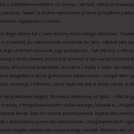
h z urzędnikami miejskimi. Co miesiąc cała brać żebracza musiała
z pacierza. Nawet za drobne wykroczenia przeciw porządkowi publicz
 numerka i wydaleniem z miasta.
ost Begin dumny był z owej reformy miejscowego żebractwa. Troskliwi
 a co kwartał, po nabożeństwie w kościele św. Jana, odbierał jako ws
iczego, w którym pracowali jego podopieczni – byli żebracy, a obecni 
astazji z domu Renard, polecił Jost umieścić w tym samym kościele św
a żony, którą kochał prawdziwie, lecz także z myślą o sobie. Na zwieńc
ca spoglądał na dół ku grzesznemu ludowi Izraela i dźwigał dwie ci
ono sentencję z Koheleta „Serce mędrców jest w domu żałoby, a s
in był prawdziwie religijny. Stosowną dziesięcinę od zysku – obliczał 
, a resztę, z błogosławieństwem obdarowanego, lokował w „Usługach b
z Samuel Renan. Było to radosne przedsięwzięcie, kapitał tam umieszc
tów z Amsterdamu powierzało właścicielowi „Usług bankierskich” o
anie majątku wkłada całą swoją energię i intelekt. Mówiono też, że