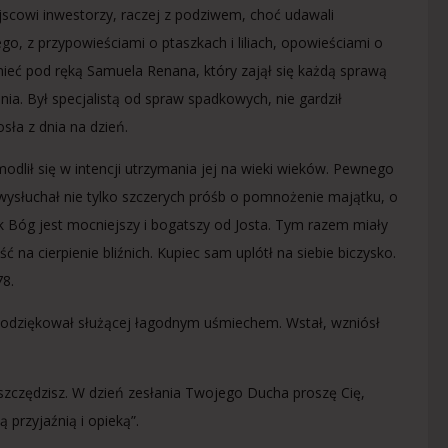
jscowi inwestorzy, raczej z podziwem, choć udawali
ego, z przypowieściami o ptaszkach i liliach, opowieściami o
 mieć pod ręką Samuela Renana, który zajął się każdą sprawą
nia. Był specjalistą od spraw spadkowych, nie gardził
sła z dnia na dzień.
odlił się w intencji utrzymania jej na wieki wieków. Pewnego
 wysłuchał nie tylko szczerych próśb o pomnożenie majątku, o
zak Bóg jest mocniejszy i bogatszy od Josta. Tym razem miały
 na cierpienie bliźnich. Kupiec sam uplótł na siebie biczysko.
78.
Podziękował służącej łagodnym uśmiechem. Wstał, wzniósł
 szczędzisz. W dzień zesłania Twojego Ducha proszę Cię,
 przyjaźnią i opieką”.