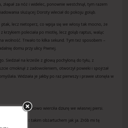
h, złapał za nóż i widelec, ponownie westchnął, tym razem
obiadowania służącej Doroty wleciał do pokoju gołąb.
ł ptak, lecz nietoperz, co wpija się we włosy tak mocno, że
 z krzykiem poleciała po miotłę, lecz gołąb raptus, waląc
 na wolność. Trwało to kilka sekund. Tym też sposobem –
adalnię domu przy ulicy Piwnej.
 Siedział na krześle z głową pochyloną do tyłu, z
zcie cmoknął z zadowoleniem, otworzył powieki i spojrzał
omyślała. Widziała je jakby po raz pierwszy i prawie utonęła w
? – palcem nerwowo wierciła dziurę we własnej piersi.
nawet jeżeli jest takim obżartuchem jak ja. Zrób mi tę