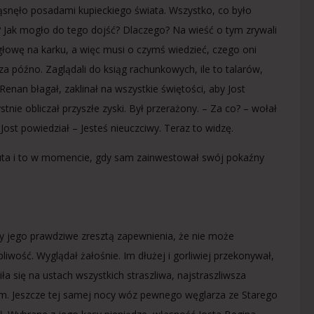
snęło posadami kupieckiego świata. Wszystko, co było
? Jak mogło do tego dojść? Dlaczego? Na wieść o tym zrywali
 głowę na karku, a więc musi o czymś wiedzieć, czego oni
za późno. Zaglądali do ksiąg rachunkowych, ile to talarów,
enan błagał, zaklinał na wszystkie świętości, aby Jost
nie obliczał przyszłe zyski. Był przerażony. – Za co? – wołał
ost powiedział – Jesteś nieuczciwy. Teraz to widzę.
ankruta i to w momencie, gdy sam zainwestował swój pokaźny
ły jego prawdziwe zresztą zapewnienia, że nie może
iwość. Wyglądał żałośnie. Im dłużej i gorliwiej przekonywał,
ła się na ustach wszystkich straszliwa, najstraszliwsza
em. Jeszcze tej samej nocy wóz pewnego węglarza ze Starego