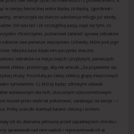
iat przez całe swoje życie, od maleńkości i z poświęceniem, a
c w swojej heroicznej walce klęskę za klęską, zgorzkniał i
wizny, zmarszczyła się starczo substancja mózgu już wtedy,
adzie. Od razu też i ze szczególną pasją zajął się tymi, co
 wszystko chrześcijanin, postanowił załatwić sprawę żebraków
i odniesie swe pierwsze zwycięstwo. Uchwały, które pod jego
nie. Miejska kasa dzięki nim poczyniła znaczne
dzielono żebraków na miejscowych i przybyłych, pierwszych
ek chleba i przestrogę, aby nie wracali. „Za pojawienie się
ejskiej straży. Pozostałą po takiej selekcji grupę miejscowych
towano symulantów. Ci, którzy będąc zdrowymi udawali
cjalnie wzniesionym dla nich, otoczonym sześciometrowym
musieli przez wiele lat pokutować, zarabiając na swoje – i
ca. Próby ucieczki stamtąd karano chłostą i lochem.
iały ich do zbierania jałmużny przed zapadnięciem zmroku i
rzy sprawowali nad nimi nadzór i reprezentowali ich w