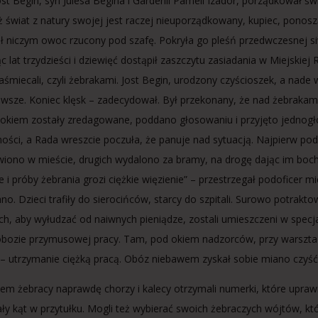
ost Begin, syn Julesa Begina i Gardenii Pameli Izador, porządkował św
 świat z natury swojej jest raczej nieuporządkowany, kupiec, ponoszą
ł niczym owoc rzucony pod szafę. Pokryła go pleśń przedwczesnej si
 lat trzydzieści i dziewięć dostąpił zaszczytu zasiadania w Miejskiej R
aśmiecali, czyli żebrakami. Jost Begin, urodzony czyścioszek, a nade
awsze. Koniec klęsk – zadecydował. Był przekonany, że nad żebrakam
okiem zostały zredagowane, poddano głosowaniu i przyjęto jednogłoś
ości, a Rada wreszcie poczuła, że panuje nad sytuacją. Najpierw po
iono w mieście, drugich wydalono za bramy, na drogę dając im bochen
 i próby żebrania grozi ciężkie więzienie” – przestrzegał podoficer mi
no. Dzieci trafiły do sierocińców, starcy do szpitali. Surowo potrak
ych, aby wyłudzać od naiwnych pieniądze, zostali umieszczeni w spe
ozie przymusowej pracy. Tam, pod okiem nadzorców, przy warsztacie 
o – utrzymanie ciężką pracą. Obóz niebawem zyskał sobie miano czyść
m żebracy naprawdę chorzy i kalecy otrzymali numerki, które uprawn
ły kąt w przytułku. Mogli też wybierać swoich żebraczych wójtów, któ