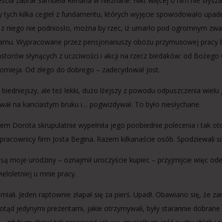
ścia zabrał Samuela Renana w nieznane. Nikt więcej o nim nie słysza
y tych kilka cegieł z fundamentu, których wyjęcie spowodowało upad
ę z niego nie podniosło, można by rzec, iż umarło pod ogromnym zwal
amu. Wypracowane przez pensjonariuszy obozu przymusowej pracy 
astorów słynących z uczciwości i akcji na rzecz biedaków: od Bożego Ci
łomieja. Od złego do dobrego – zadecydował Jost.
 biedniejszy, ale też lekki, dużo lżejszy z powodu odpuszczenia wi
wał na kanciastym bruku i… pogwizdywał. To było niesłychane.
m Dorota skrupulatnie wypełniła jego poobiednie polecenia i tak oto –
pracownicy firm Josta Begina. Razem kilkanaście osób. Spodziewali s
j są moje urodziny – oznajmił uroczyście kupiec – przyjmijcie więc 
eloletniej u mnie pracy.
emiali. Jeden raptownie złapał się za pierś. Upadł. Obawiano się, że z
otąd jedynymi prezentami, jakie otrzymywali, były starannie dobrane dl