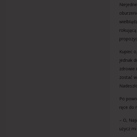
Niejedne
oburzenie
wielbłąd
rokującą
propozyc
Kupiec o
jednak d
zdrowie 
zostać w
Nadeszło
Po powro
ręce do n
– O, Naj
użycz mi