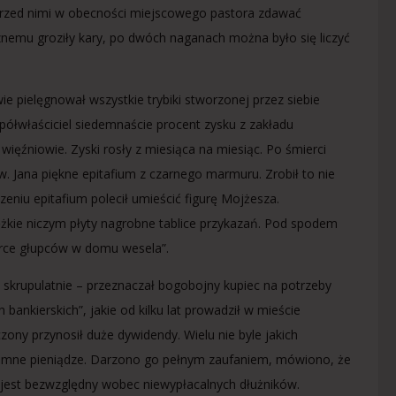
 przed nimi w obecności miejscowego pastora zdawać
nemu groziły kary, po dwóch naganach można było się liczyć
e pielęgnował wszystkie trybiki stworzonej przez siebie
półwłaściciel siedemnaście procent zysku z zakładu
więźniowie. Zyski rosły z miesiąca na miesiąc. Po śmierci
. Jana piękne epitafium z czarnego marmuru. Zrobił to nie
zeniu epitafium polecił umieścić figurę Mojżesza.
ężkie niczym płyty nagrobne tablice przykazań. Pod spodem
erce głupców w domu wesela”.
ją skrupulatnie – przeznaczał bogobojny kupiec na potrzeby
ankierskich”, jakie od kilku lat prowadził w mieście
zony przynosił duże dywidendy. Wielu nie byle jakich
gromne pieniądze. Darzono go pełnym zaufaniem, mówiono, że
 jest bezwzględny wobec niewypłacalnych dłużników.