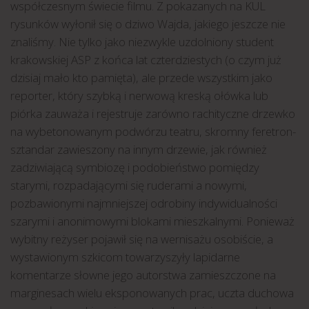
współczesnym świecie filmu. Z pokazanych na KUL
rysunków wyłonił się o dziwo Wajda, jakiego jeszcze nie
znaliśmy. Nie tylko jako niezwykle uzdolniony student
krakowskiej ASP z końca lat czterdziestych (o czym już
dzisiaj mało kto pamięta), ale przede wszystkim jako
reporter, który szybką i nerwową kreską ołówka lub
piórka zauważa i rejestruje zarówno rachityczne drzewko
na wybetonowanym podwórzu teatru, skromny feretron-
sztandar zawieszony na innym drzewie, jak również
zadziwiającą symbiozę i podobieństwo pomiędzy
starymi, rozpadającymi się ruderami a nowymi,
pozbawionymi najmniejszej odrobiny indywidualności
szarymi i anonimowymi blokami mieszkalnymi. Ponieważ
wybitny reżyser pojawił się na wernisażu osobiście, a
wystawionym szkicom towarzyszyły lapidarne
komentarze słowne jego autorstwa zamieszczone na
marginesach wielu eksponowanych prac, uczta duchowa