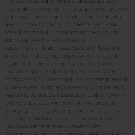
przerosła oczekiwania nawet najbardziej zagorzałych
przeciwników powoływania do życia galerii wystawowej w
szacownych murach najstarszej lubelskiej uczelni. W ten
sposób rozpoczęła swoją działalność Galeria Sztuki
Sceny Plastycznej KUL, będąca tak naprawdę galerią
autorską jej twórcy – Leszka Mądzika.
Leszek Mądzik, inicjator i założyciel Sceny Plastycznej,
znakomity kreator bardzo sugestywnych – niezwykle
oryginalnych – wizji teatralnych, już na początku lat
osiemdziesiątych uznał, że w trudnej i zmieniającej się
rzeczywistości PRL-u warto pokusić się o zorganizowanie
w mieście galerii, w której pokazywano by sztukę nieco
inną od tej, która na stałe zagościła w lubelskim BWA, w
Galerii Białej, a także w innych salach wystawowych
„koziego grodu”, odgrywającego coraz większą rolę w
życiu artystycznym i naukowym kraju, największego
ośrodka akademickiego na wschód od Wisły.
Głównym kryterium wyboru artystów, obok wysokiego