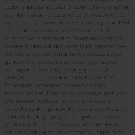
poziomu uprawianej przez nich sztuki, była – przynajmniej
w tamtym okresie – w dużej mierze ich postawa wobec
wydarzeń, do jakich doszło w Polsce po 13 grudnia 1981
roku, a także widoczne w twórczości wielu z nich
zainteresowanie sferą sacrum. Do udziału w kolejnych
wystawach zapraszał więc Leszek Mądzik programowo
twórców bardzo znanych i uznanych (zwłaszcza poza
granicami kraju), którzy nie zamierzali legitymizować
swoimi pokazami i sztuką restrykcyjnych poczynań
władzy na polu polityki kulturalnej w dekadzie lat 80.
Pomagała mu w tym powołana do życia Rada
Artystyczna Galerii, którą tworzyli obok niego: prof. Jacek
Woźniakowski, wydawca i krytyk w jednej osobie
(„autorytet sztuki. Jego nazwisko ludzie znają i wiedzą, że
nie będzie tu jakiegoś przypadku” – powiedział twórca
galerii w kwietniu 2003 roku w wywiadzie udzielonym
Agnieszce Wójtowicz) oraz wspomniany już prof. Stefan