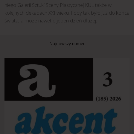
niego Galerii Sztuki Sceny Plastycznej KUL także w
kolejnych dekadach XXI wieku. I oby tak było już do końca
świata, a może nawet o jeden dzień dłużej.
Najnowszy numer