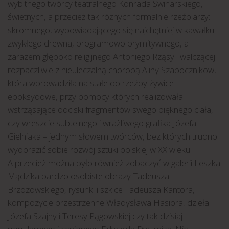
wybitnego twórcy teatralnego Konrada Swinarskiego,
świetnych, a przecież tak różnych formalnie rzeźbiarzy:
skromnego, wypowiadającego się najchętniej w kawałku
zwykłego drewna, programowo prymitywnego, a
zarazem głęboko religijnego Antoniego Rząsy i walczącej
rozpaczliwie z nieuleczalną chorobą Aliny Szapocznikow,
która wprowadziła na stałe do rzeźby żywice
epoksydowe, przy pomocy których realizowała
wstrząsające odciski fragmentów swego pięknego ciała,
czy wreszcie subtelnego i wrażliwego grafika Józefa
Gielniaka – jednym słowem twórców, bez których trudno
wyobrazić sobie rozwój sztuki polskiej w XX wieku.
A przecież można było również zobaczyć w galerii Leszka
Mądzika bardzo osobiste obrazy Tadeusza
Brzozowskiego, rysunki i szkice Tadeusza Kantora,
kompozycje przestrzenne Władysława Hasiora, dzieła
Józefa Szajny i Teresy Pągowskiej czy tak dzisiaj