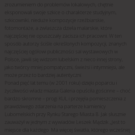
zrozumieniem do problemów lokalowych, chętnie
eksponowali swoje szkice o charakterze studyjnym,
szkicowniki, nieduże kompozycje rzeźbiarskie,
fotomontaże, a zwłaszcza dzieła malarskie, które
najczęściej nie opuszczały zacisza ich pracowni. W ten
sposób autorzy ściśle określonych kompozycji, znanych
najczęściej ogółowi publiczności sal wystawowych w
Polsce, jawili się widzom lubelskim z nieco innej strony,
jako twórcy mniej pompatyczni, świeżsi i intymniejsi, ale
może przez to bardziej autentyczni.
Ponad pięć lat temu (w 2001 roku) dzięki poparciu i
życzliwości władz miasta Galeria opuściła gościnne – choć
bardzo skromne – progi KUL i przejęła pomieszczenia z
prawdziwego zdarzenia na parterze kamienicy
Lubomelskich przy Rynku Starego Miasta 8. Jak słusznie
zauważył w jednym z wywiadów Leszek Mądzik „Jest to
miejsce dla każdego. Ma więcej światła, którego wcześniej