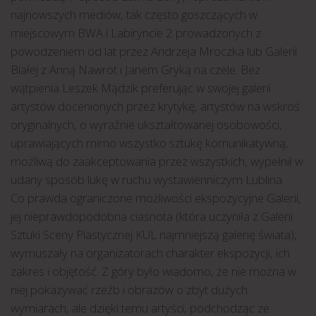
najnowszych mediów, tak często goszczących w
miejscowym BWA i Labiryncie 2 prowadzonych z
powodzeniem od lat przez Andrzeja Mroczka lub Galerii
Białej z Anną Nawrot i Janem Gryką na czele. Bez
wątpienia Leszek Mądzik preferując w swojej galerii
artystów docenionych przez krytykę, artystów na wskroś
oryginalnych, o wyraźnie ukształtowanej osobowości,
uprawiających mimo wszystko sztukę komunikatywną,
możliwą do zaakceptowania przez wszystkich, wypełnił w
udany sposób lukę w ruchu wystawienniczym Lublina.
Co prawda ograniczone możliwości ekspozycyjne Galerii,
jej nieprawdopodobna ciasnota (która uczyniła z Galerii
Sztuki Sceny Plastycznej KUL najmniejszą galerię świata),
wymuszały na organizatorach charakter ekspozycji, ich
zakres i objętość. Z góry było wiadomo, że nie można w
niej pokazywać rzeźb i obrazów o zbyt dużych
wymiarach, ale dzięki temu artyści, podchodząc ze