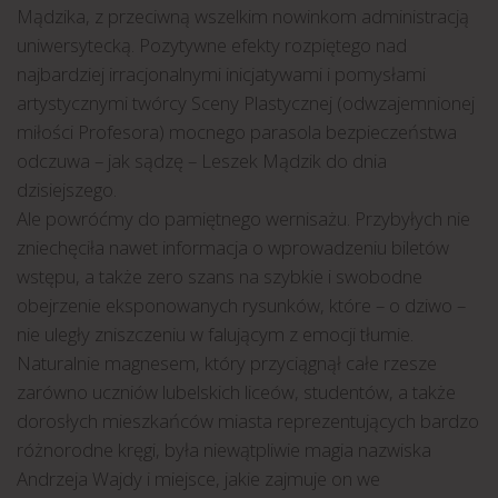
Mądzika, z przeciwną wszelkim nowinkom administracją
uniwersytecką. Pozytywne efekty rozpiętego nad
najbardziej irracjonalnymi inicjatywami i pomysłami
artystycznymi twórcy Sceny Plastycznej (odwzajemnionej
miłości Profesora) mocnego parasola bezpieczeństwa
odczuwa – jak sądzę – Leszek Mądzik do dnia
dzisiejszego.
Ale powróćmy do pamiętnego wernisażu. Przybyłych nie
zniechęciła nawet informacja o wprowadzeniu biletów
wstępu, a także zero szans na szybkie i swobodne
obejrzenie eksponowanych rysunków, które – o dziwo –
nie uległy zniszczeniu w falującym z emocji tłumie.
Naturalnie magnesem, który przyciągnął całe rzesze
zarówno uczniów lubelskich liceów, studentów, a także
dorosłych mieszkańców miasta reprezentujących bardzo
różnorodne kręgi, była niewątpliwie magia nazwiska
Andrzeja Wajdy i miejsce, jakie zajmuje on we