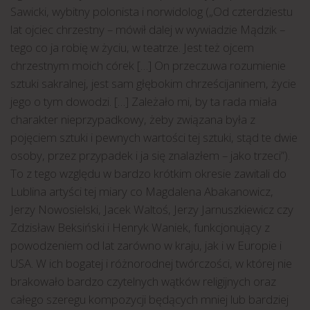
Sawicki, wybitny polonista i norwidolog („Od czterdziestu
lat ojciec chrzestny – mówił dalej w wywiadzie Mądzik –
tego co ja robię w życiu, w teatrze. Jest też ojcem
chrzestnym moich córek […] On przeczuwa rozumienie
sztuki sakralnej, jest sam głębokim chrześcijaninem, życie
jego o tym dowodzi. […] Zależało mi, by ta rada miała
charakter nieprzypadkowy, żeby związana była z
pojęciem sztuki i pewnych wartości tej sztuki, stąd te dwie
osoby, przez przypadek i ja się znalazłem – jako trzeci”).
To z tego względu w bardzo krótkim okresie zawitali do
Lublina artyści tej miary co Magdalena Abakanowicz,
Jerzy Nowosielski, Jacek Waltoś, Jerzy Jarnuszkiewicz czy
Zdzisław Beksiński i Henryk Waniek, funkcjonujący z
powodzeniem od lat zarówno w kraju, jak i w Europie i
USA. W ich bogatej i różnorodnej twórczości, w której nie
brakowało bardzo czytelnych wątków religijnych oraz
całego szeregu kompozycji będących mniej lub bardziej