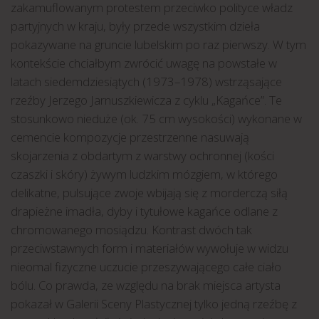
zakamuflowanym protestem przeciwko polityce władz
partyjnych w kraju, były przede wszystkim dzieła
pokazywane na gruncie lubelskim po raz pierwszy. W tym
kontekście chciałbym zwrócić uwagę na powstałe w
latach siedemdziesiątych (1973–1978) wstrząsające
rzeźby Jerzego Jarnuszkiewicza z cyklu „Kagańce”. Te
stosunkowo nieduże (ok. 75 cm wysokości) wykonane w
cemencie kompozycje przestrzenne nasuwają
skojarzenia z obdartym z warstwy ochronnej (kości
czaszki i skóry) żywym ludzkim mózgiem, w którego
delikatne, pulsujące zwoje wbijają się z morderczą siłą
drapieżne imadła, dyby i tytułowe kagańce odlane z
chromowanego mosiądzu. Kontrast dwóch tak
przeciwstawnych form i materiałów wywołuje w widzu
nieomal fizyczne uczucie przeszywającego całe ciało
bólu. Co prawda, ze względu na brak miejsca artysta
pokazał w Galerii Sceny Plastycznej tylko jedną rzeźbę z