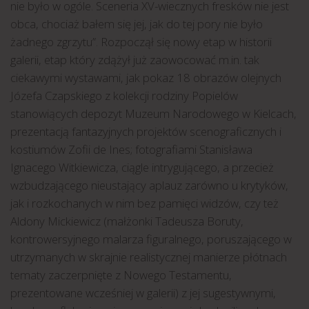
nie było w ogóle. Sceneria XV-wiecznych fresków nie jest
obca, chociaż bałem się jej, jak do tej pory nie było
żadnego zgrzytu”. Rozpoczął się nowy etap w historii
galerii, etap który zdążył już zaowocować m.in. tak
ciekawymi wystawami, jak pokaz 18 obrazów olejnych
Józefa Czapskiego z kolekcji rodziny Popielów
stanowiących depozyt Muzeum Narodowego w Kielcach,
prezentacją fantazyjnych projektów scenograficznych i
kostiumów Zofii de Ines; fotografiami Stanisława
Ignacego Witkiewicza, ciągle intrygującego, a przecież
wzbudzającego nieustający aplauz zarówno u krytyków,
jak i rozkochanych w nim bez pamięci widzów, czy też
Aldony Mickiewicz (małżonki Tadeusza Boruty,
kontrowersyjnego malarza figuralnego, poruszającego w
utrzymanych w skrajnie realistycznej manierze płótnach
tematy zaczerpnięte z Nowego Testamentu,
prezentowane wcześniej w galerii) z jej sugestywnymi,