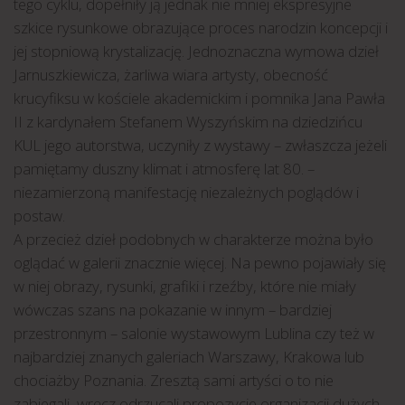
tego cyklu, dopełniły ją jednak nie mniej ekspresyjne
szkice rysunkowe obrazujące proces narodzin koncepcji i
jej stopniową krystalizację. Jednoznaczna wymowa dzieł
Jarnuszkiewicza, żarliwa wiara artysty, obecność
krucyfiksu w kościele akademickim i pomnika Jana Pawła
II z kardynałem Stefanem Wyszyńskim na dziedzińcu
KUL jego autorstwa, uczyniły z wystawy – zwłaszcza jeżeli
pamiętamy duszny klimat i atmosferę lat 80. –
niezamierzoną manifestację niezależnych poglądów i
postaw.
A przecież dzieł podobnych w charakterze można było
oglądać w galerii znacznie więcej. Na pewno pojawiały się
w niej obrazy, rysunki, grafiki i rzeźby, które nie miały
wówczas szans na pokazanie w innym – bardziej
przestronnym – salonie wystawowym Lublina czy też w
najbardziej znanych galeriach Warszawy, Krakowa lub
chociażby Poznania. Zresztą sami artyści o to nie
zabiegali, wręcz odrzucali propozycje organizacji dużych