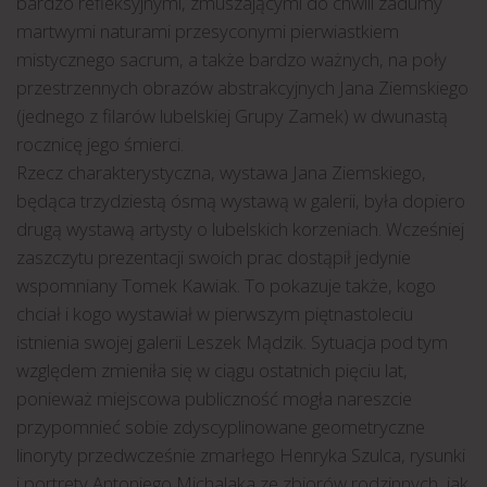
bardzo refleksyjnymi, zmuszającymi do chwili zadumy
martwymi naturami przesyconymi pierwiastkiem
mistycznego sacrum, a także bardzo ważnych, na poły
przestrzennych obrazów abstrakcyjnych Jana Ziemskiego
(jednego z filarów lubelskiej Grupy Zamek) w dwunastą
rocznicę jego śmierci.
Rzecz charakterystyczna, wystawa Jana Ziemskiego,
będąca trzydziestą ósmą wystawą w galerii, była dopiero
drugą wystawą artysty o lubelskich korzeniach. Wcześniej
zaszczytu prezentacji swoich prac dostąpił jedynie
wspomniany Tomek Kawiak. To pokazuje także, kogo
chciał i kogo wystawiał w pierwszym piętnastoleciu
istnienia swojej galerii Leszek Mądzik. Sytuacja pod tym
względem zmieniła się w ciągu ostatnich pięciu lat,
ponieważ miejscowa publiczność mogła nareszcie
przypomnieć sobie zdyscyplinowane geometryczne
linoryty przedwcześnie zmarłego Henryka Szulca, rysunki
i portrety Antoniego Michalaka ze zbiorów rodzinnych, jak