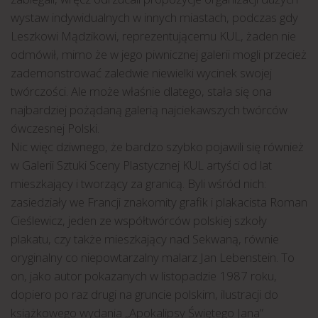
wystaw indywidualnych w innych miastach, podczas gdy
Leszkowi Mądzikowi, reprezentującemu KUL, żaden nie
odmówił, mimo że w jego piwnicznej galerii mogli przecież
zademonstrować zaledwie niewielki wycinek swojej
twórczości. Ale może właśnie dlatego, stała się ona
najbardziej pożądaną galerią najciekawszych twórców
ówczesnej Polski.
Nic więc dziwnego, że bardzo szybko pojawili się również
w Galerii Sztuki Sceny Plastycznej KUL artyści od lat
mieszkający i tworzący za granicą. Byli wśród nich:
zasiedziały we Francji znakomity grafik i plakacista Roman
Cieślewicz, jeden ze współtwórców polskiej szkoły
plakatu, czy także mieszkający nad Sekwaną, równie
oryginalny co niepowtarzalny malarz Jan Lebenstein. To
on, jako autor pokazanych w listopadzie 1987 roku,
dopiero po raz drugi na gruncie polskim, ilustracji do
książkowego wydania „Apokalipsy Świętego Jana”