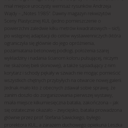
miał miejsce uroczysty wernisaż rysunków Andrzeja
Wajdy – „Notes 1985”. Dawny magazyn rekwizytów
Sceny Plastycznej KUL (jedno pomieszczenie o
powierzchni zaledwie kilku metrów kwadratowych – sic!),
po wstępnej adaptacji do celów wystawienniczych (która
ograniczyła się głównie do jego opróżnienia,
pozamiatania betonowej podłogi, położenia szarej
wykładziny i nadania ścianom koloru pulsującej, niczym
nie skażonej bieli słoniowej), a także sąsiadujący z nim
korytarz i schody pękały w szwach nie mogąc pomieścić
wszystkich chętnych przybyłych na otwarcie nowej galerii.
Jednak mało kto z obecnych zdawał sobie sprawę, że
zanim doszło do zorganizowania pierwszej wystawy,
miała miejsce kilkumiesięczna batalia, zakończona – jak
się ostatecznie okazało – zwycięsko, batalia prowadzona
głównie przez prof. Stefana Sawickiego, byłego
prorektora KUL, a zarazem duchowego opiekuna Leszka