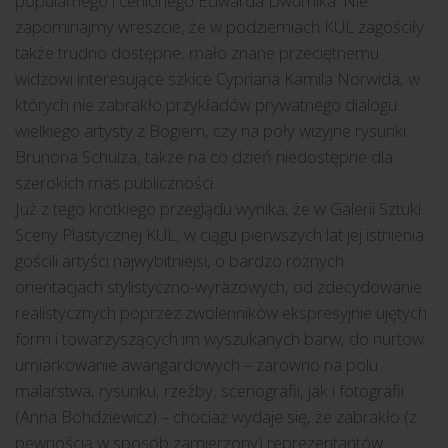
popularnego i cenionego Edwarda Dwurnika. Nie
zapominajmy wreszcie, że w podziemiach KUL zagościły
także trudno dostępne, mało znane przeciętnemu
widzowi interesujące szkice Cypriana Kamila Norwida, w
których nie zabrakło przykładów prywatnego dialogu
wielkiego artysty z Bogiem, czy na poły wizyjne rysunki
Brunona Schulza, także na co dzień niedostępne dla
szerokich mas publiczności.
Już z tego krótkiego przeglądu wynika, że w Galerii Sztuki
Sceny Plastycznej KUL, w ciągu pierwszych lat jej istnienia
gościli artyści najwybitniejsi, o bardzo różnych
orientacjach stylistyczno-wyrazowych, od zdecydowanie
realistycznych poprzez zwolenników ekspresyjnie ujętych
form i towarzyszących im wyszukanych barw, do nurtów
umiarkowanie awangardowych – zarówno na polu
malarstwa, rysunku, rzeźby, scenografii, jak i fotografii
(Anna Bohdziewicz) – chociaż wydaje się, że zabrakło (z
pewnością w sposób zamierzony) reprezentantów