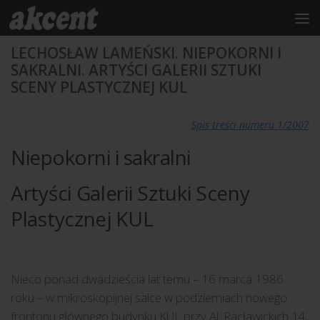
do
treści
Przejdź do treści
LECHOSŁAW LAMEŃSKI. NIEPOKORNI I
SAKRALNI. ARTYŚCI GALERII SZTUKI
SCENY PLASTYCZNEJ KUL
Spis treści numeru 1/2007
Niepokorni i sakralni
Artyści Galerii Sztuki Sceny
Plastycznej KUL
Nieco ponad dwadzieścia lat temu – 16 marca 1986
roku – w mikroskopijnej salce w podziemiach nowego
frontonu głównego budynku KUL przy Al. Racławickich 14,