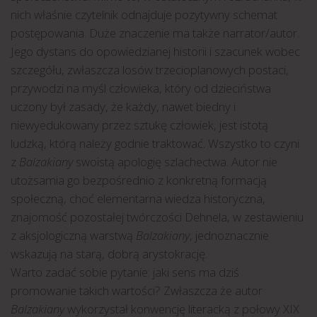
nich właśnie czytelnik odnajduje pozytywny schemat
postępowania. Duże znaczenie ma także narrator/autor.
Jego dystans do opowiedzianej historii i szacunek wobec
szczegółu, zwłaszcza losów trzecioplanowych postaci,
przywodzi na myśl człowieka, który od dzieciństwa
uczony był zasady, że każdy, nawet biedny i
niewyedukowany przez sztukę człowiek, jest istotą
ludzką, którą należy godnie traktować. Wszystko to czyni
z
Balzakiany
swoistą apologię szlachectwa. Autor nie
utożsamia go bezpośrednio z konkretną formacją
społeczną, choć elementarna wiedza historyczna,
znajomość pozostałej twórczości Dehnela, w zestawieniu
z aksjologiczną warstwą
Balzakiany
, jednoznacznie
wskazują na starą, dobrą arystokrację.
Warto zadać sobie pytanie: jaki sens ma dziś
promowanie takich wartości? Zwłaszcza że autor
Balzakiany
wykorzystał konwencję literacką z połowy XIX