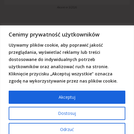
Akcent nr 3/2026
Cenimy prywatność użytkowników
Używamy plików cookie, aby poprawić jakość
„Akcent” jest czasopismem niezależnym, utrzymujemy się z dotacji
budżetowych oraz darowizn. Będziemy wdzięczni, jeśli zechcą nas
przeglądania, wyświetlać reklamy lub treści
Państwo wesprzeć dowolną kwotą.
dostosowane do indywidualnych potrzeb
Wschodnia Fundacja Kultury „Akcent”, ul. Grodzka 3, 20-112 Lublin
użytkowników oraz analizować ruch na stronie.
Nr rachunku:
50124015031111000017528667
(z dopiskiem: Darowizna na działalność statutową Wschodniej
Kliknięcie przycisku „Akceptuj wszystkie” oznacza
Fundacji Kultury Akcent w sferze pożytku publicznego)
zgodę na wykorzystywanie przez nas plików cookie.
Akceptuj
© 2026 Akcent |
Polityka prywatności
|
Deklaracja dostępności
Dostosuj
Odrzuć