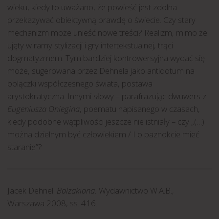
wieku, kiedy to uważano, że powieść jest zdolna
przekazywać obiektywną prawdę o świecie. Czy stary
mechanizm może unieść nowe treści? Realizm, mimo że
ujęty w ramy stylizacji i gry intertekstualnej, trąci
dogmatyzmem. Tym bardziej kontrowersyjna wydać się
może, sugerowana przez Dehnela jako antidotum na
bolączki współczesnego świata, postawa
arystokratyczna. Innymi słowy – parafrazując dwuwers z
Eugeniusza Oniegina
, poematu napisanego w czasach,
kiedy podobne wątpliwości jeszcze nie istniały – czy „(…)
można dzielnym być człowiekiem / I o paznokcie mieć
staranie”?
Jacek Dehnel:
Balzakiana.
Wydawnictwo W.A.B.,
Warszawa 2008, ss. 416.