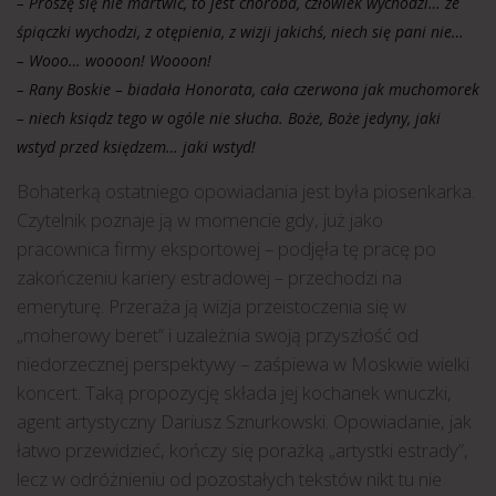
– Proszę się nie martwić, to jest choroba, człowiek wychodzi… ze
śpiączki wychodzi, z otępienia, z wizji jakichś, niech się pani nie…
– Wooo… woooon! Woooon!
– Rany Boskie – biadała Honorata, cała czerwona jak muchomorek
– niech ksiądz tego w ogóle nie słucha. Boże, Boże jedyny, jaki
wstyd przed księdzem… jaki wstyd!
Bohaterką ostatniego opowiadania jest była piosenkarka.
Czytelnik poznaje ją w momencie gdy, już jako
pracownica firmy eksportowej – podjęła tę pracę po
zakończeniu kariery estradowej – przechodzi na
emeryturę. Przeraża ją wizja przeistoczenia się w
„moherowy beret” i uzależnia swoją przyszłość od
niedorzecznej perspektywy – zaśpiewa w Moskwie wielki
koncert. Taką propozycję składa jej kochanek wnuczki,
agent artystyczny Dariusz Sznurkowski. Opowiadanie, jak
łatwo przewidzieć, kończy się porażką „artystki estrady”,
lecz w odróżnieniu od pozostałych tekstów nikt tu nie