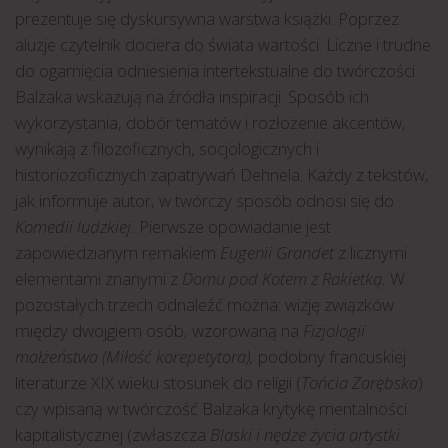
prezentuje się dyskursywna warstwa książki. Poprzez
aluzje czytelnik dociera do świata wartości. Liczne i trudne
do ogarnięcia odniesienia intertekstualne do twórczości
Balzaka wskazują na źródła inspiracji. Sposób ich
wykorzystania, dobór tematów i rozłożenie akcentów,
wynikają z filozoficznych, socjologicznych i
historiozoficznych zapatrywań Dehnela. Każdy z tekstów,
jak informuje autor, w twórczy sposób odnosi się do
Komedii ludzkiej.
Pierwsze opowiadanie jest
zapowiedzianym remakiem
Eugenii Grandet
z licznymi
elementami znanymi z
Domu pod Kotem z Rakietką.
W
pozostałych trzech odnaleźć można: wizję związków
między dwojgiem osób, wzorowaną na
Fizjologii
małżeństwa (Miłość korepetytora),
podobny francuskiej
literaturze XIX wieku stosunek do religii (
Tońcia Zarębska
)
czy wpisaną w twórczość Balzaka krytykę mentalności
kapitalistycznej (zwłaszcza
Blaski i nędze życia artystki