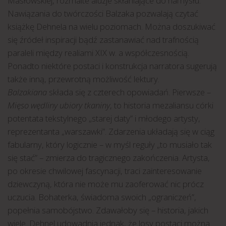
Masłowskiej, rozmaite aluzje skłaniające do namysłu.
Nawiązania do twórczości Balzaka pozwalają czytać
książkę Dehnela na wielu poziomach. Można doszukiwać
się źródeł inspiracji bądź zastanawiać nad trafnością
paraleli między realiami XIX w. a współczesnością.
Ponadto niektóre postaci i konstrukcja narratora sugerują
także inną, przewrotną możliwość lektury.
Balzakiana
składa się z czterech opowiadań. Pierwsze –
Mięso wędliny ubiory tkaniny
, to historia mezaliansu córki
potentata tekstylnego „starej daty” i młodego artysty,
reprezentanta „warszawki”. Zdarzenia układają się w ciąg
fabularny, który logicznie – w myśl reguły „to musiało tak
się stać” – zmierza do tragicznego zakończenia. Artysta,
po okresie chwilowej fascynacji, traci zainteresowanie
dziewczyną, która nie może mu zaoferować nic prócz
uczucia. Bohaterka, świadoma swoich „ograniczeń”,
popełnia samobójstwo. Zdawałoby się – historia, jakich
wiele. Dehnel udowadnia jednak, że losy postaci można