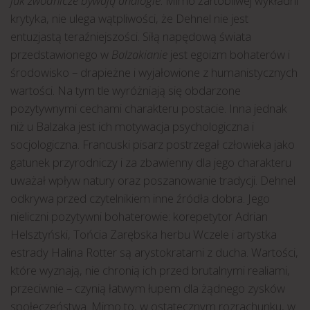
jak zwodnicze bywają analogie
. Mimo żartobliwej wykładni
krytyka, nie ulega wątpliwości, że Dehnel nie jest
entuzjastą teraźniejszości. Siłą napędową świata
przedstawionego w
Balzakianie
jest egoizm bohaterów i
środowisko – drapieżne i wyjałowione z humanistycznych
wartości. Na tym tle wyróżniają się obdarzone
pozytywnymi cechami charakteru postacie. Inna jednak
niż u Balzaka jest ich motywacja psychologiczna i
socjologiczna. Francuski pisarz postrzegał człowieka jako
gatunek przyrodniczy i za zbawienny dla jego charakteru
uważał wpływ natury oraz poszanowanie tradycji. Dehnel
odkrywa przed czytelnikiem inne źródła dobra. Jego
nieliczni pozytywni bohaterowie: korepetytor Adrian
Helsztyński, Tońcia Zarębska herbu Wczele i artystka
estrady Halina Rotter są arystokratami z ducha. Wartości,
które wyznają, nie chronią ich przed brutalnymi realiami,
przeciwnie – czynią łatwym łupem dla żądnego zysków
społeczeństwa. Mimo to, w ostatecznym rozrachunku, w