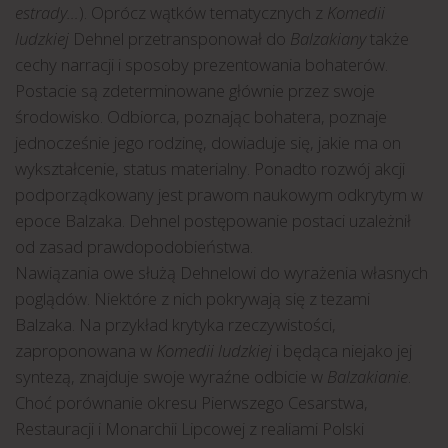
estrady…
). Oprócz wątków tematycznych z
Komedii
ludzkiej
Dehnel przetransponował do
Balzakiany
także
cechy narracji i sposoby prezentowania bohaterów.
Postacie są zdeterminowane głównie przez swoje
środowisko. Odbiorca, poznając bohatera, poznaje
jednocześnie jego rodzinę, dowiaduje się, jakie ma on
wykształcenie, status materialny. Ponadto rozwój akcji
podporządkowany jest prawom naukowym odkrytym w
epoce Balzaka. Dehnel postępowanie postaci uzależnił
od zasad prawdopodobieństwa.
Nawiązania owe służą Dehnelowi do wyrażenia własnych
poglądów. Niektóre z nich pokrywają się z tezami
Balzaka. Na przykład krytyka rzeczywistości,
zaproponowana w
Komedii ludzkiej
i będąca niejako jej
syntezą, znajduje swoje wyraźne odbicie w
Balzakianie
.
Choć porównanie okresu Pierwszego Cesarstwa,
Restauracji i Monarchii Lipcowej z realiami Polski