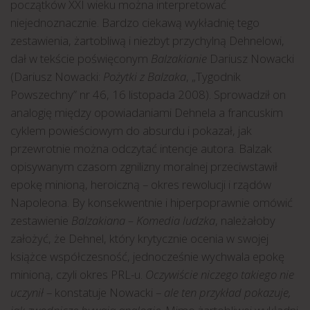
początków XXI wieku można interpretować
niejednoznacznie. Bardzo ciekawą wykładnię tego
zestawienia, żartobliwą i niezbyt przychylną Dehnelowi,
dał w tekście poświęconym
Balzakianie
Dariusz Nowacki
(Dariusz Nowacki:
Pożytki z Balzaka
, „Tygodnik
Powszechny” nr 46, 16 listopada 2008). Sprowadził on
analogię między opowiadaniami Dehnela a francuskim
cyklem powieściowym do absurdu i pokazał, jak
przewrotnie można odczytać intencje autora. Balzak
opisywanym czasom zgnilizny moralnej przeciwstawił
epokę minioną, heroiczną – okres rewolucji i rządów
Napoleona. By konsekwentnie i hiperpoprawnie omówić
zestawienie
Balzakiana – Komedia ludzka
, należałoby
założyć, że Dehnel, który krytycznie ocenia w swojej
książce współczesność, jednocześnie wychwala epokę
minioną, czyli okres PRL-u.
Oczywiście niczego takiego nie
uczynił
– konstatuje Nowacki –
ale ten przykład pokazuje,