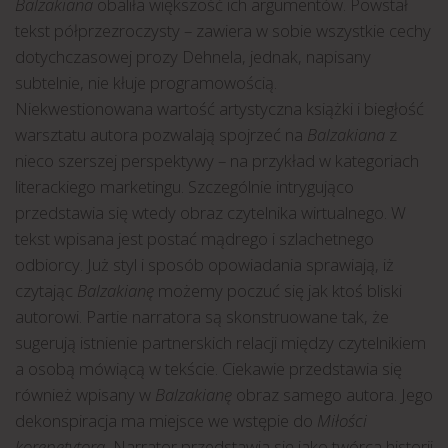
Balzakiana
obaliła większość ich argumentów. Powstał
tekst półprzezroczysty – zawiera w sobie wszystkie cechy
dotychczasowej prozy Dehnela, jednak, napisany
subtelnie, nie kłuje programowością.
Niekwestionowana wartość artystyczna książki i biegłość
warsztatu autora pozwalają spojrzeć na
Balzakiana
z
nieco szerszej perspektywy – na przykład w kategoriach
literackiego marketingu. Szczególnie intrygująco
przedstawia się wtedy obraz czytelnika wirtualnego. W
tekst wpisana jest postać mądrego i szlachetnego
odbiorcy. Już styl i sposób opowiadania sprawiają, iż
czytając
Balzakianę
możemy poczuć się jak ktoś bliski
autorowi. Partie narratora są skonstruowane tak, że
sugerują istnienie partnerskich relacji między czytelnikiem
a osobą mówiącą w tekście. Ciekawie przedstawia się
również wpisany w
Balzakianę
obraz samego autora. Jego
dekonspiracja ma miejsce we wstępie do
Miłości
korepetytora.
Narrator przedstawia się jako twórca historii