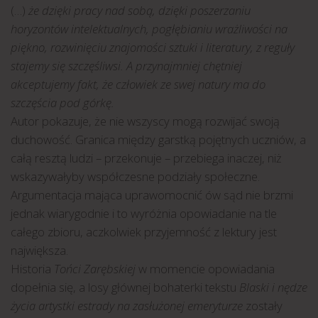
(…)
że dzięki pracy nad sobą, dzięki poszerzaniu
horyzontów intelektualnych, pogłębianiu wrażliwości na
piękno, rozwinięciu znajomości sztuki i literatury, z reguły
stajemy się szczęśliwsi. A przynajmniej chętniej
akceptujemy fakt, że człowiek ze swej natury ma do
szczęścia pod górkę.
Autor pokazuje, że nie wszyscy mogą rozwijać swoją
duchowość. Granica między garstką pojętnych uczniów, a
całą resztą ludzi – przekonuje – przebiega inaczej, niż
wskazywałyby współczesne podziały społeczne.
Argumentacja mająca uprawomocnić ów sąd nie brzmi
jednak wiarygodnie i to wyróżnia opowiadanie na tle
całego zbioru, aczkolwiek przyjemność z lektury jest
największa.
Historia
Tońci Zarębskiej
w momencie opowiadania
dopełnia się, a losy głównej bohaterki tekstu
Blaski i nędze
życia artystki estrady na zasłużonej emeryturze
zostały