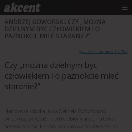
do
treści
Przejdź do treści
ANDRZEJ GOWORSKI. CZY „MOŻNA
DZIELNYM BYĆ CZŁOWIEKIEM I O
PAZNOKCIE MIEĆ STARANIE?”
Spis treści numeru 1/2009
Czy „można dzielnym być
człowiekiem i o paznokcie mieć
staranie?”
Najnowsza książka Jacka Dehnela
Balzakiana
to,
wnioskując po tytule i blurbie, zbiór wariacji na temat
Komedii ludzkiej
Honoriusza Balzaka.
Starałem się, by