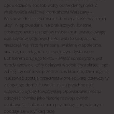
opowiedzieć w sposób wolny od tendencyjności. Z
wrażliwością właściwą kronikarzowi Warszawy –
Wiechowi, dostrzega również „homeryckość zwyczajnej
ulicy”. W opowiadaniu nie brak licznych, świetnie
dostrzeżonych szczegółów miasta (m.in. zwraca uwagę
opis szyldów sklepowych). Pozwala to spojrzeć na
nieszczęśliwą historię miłosną, uwikłaną w społeczne
niuanse, nieco łagodniej i z większym dystansem.
Bohaterem drugiego tekstu –
Miłość korepetytora
, jest
młody człowiek, który odkrywa w sobie arystokratę. Jego
zabiegi, by odnaleźć przestrzeń, w której będzie mógł się
realizować, zostają przeciwstawione edukacji dziewczyny
z bogatego domu i łatwości, z jaką przychodzi jej
nabywanie ogłady towarzyskiej. Opowiadanie można
odczytać również jako historię rozwoju dwóch
osobowości. Laboratorium psychologiczne, w którym
poddaje się weryfikacji tezę: