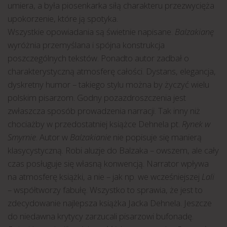
umiera, a była piosenkarka siłą charakteru przezwycięża
upokorzenie, które ją spotyka.
Wszystkie opowiadania są świetnie napisane.
Balzakianę
wyróżnia przemyślana i spójna konstrukcja
poszczególnych tekstów. Ponadto autor zadbał o
charakterystyczną atmosferę całości. Dystans, elegancja,
dyskretny humor – takiego stylu można by życzyć wielu
polskim pisarzom. Godny pozazdroszczenia jest
zwłaszcza sposób prowadzenia narracji. Tak inny niż
chociażby w przedostatniej książce Dehnela pt.
Rynek w
Smyrnie
. Autor w
Balzakianie
nie popisuje się manierą
klasycystyczną. Robi aluzje do Balzaka – owszem, ale cały
czas posługuje się własną konwencją. Narrator wpływa
na atmosferę książki, a nie – jak np. we wcześniejszej
Lali
– współtworzy fabułę. Wszystko to sprawia, że jest to
zdecydowanie najlepsza książka Jacka Dehnela. Jeszcze
do niedawna krytycy zarzucali pisarzowi bufonadę.