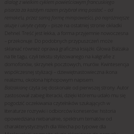
dialog z wielkim cyklem powieściowym francuskiego
pisarza za każdym razem przybrał inną postać – od
remake’u, przez samą formę minipowieści, po najróżniejsze
aluzje i ukryte cytaty
– pisze na ostatniej stronie okładki
Dehnel. Treść jest lekka, a forma przyjemnie nowoczesna
– przekonuje. Do podobnych przypuszczeń może
skłaniać również oprawa graficzna książki. Głowa Balzaka
na tle tagu, czyli tekstu stylizowanego na kaligrafie z
domofonów, skrzynek pocztowych, murów. Kwintesencja
współczesnej stylizacji – dziewiętnastowieczna ikona
realizmu, okolona hiphopowym napisem.
Balzakianę
czyta się doskonale od pierwszej strony. Autor
zastosował zabieg literacki, dzięki któremu udało mu się
pogodzić oczekiwania czytelników szukających w
literaturze rozrywki i odbiorców koneserów: historia
opowiedziana niebanalnie, spektrum tematów od
charakterystycznych dla Wiecha po typowe dla