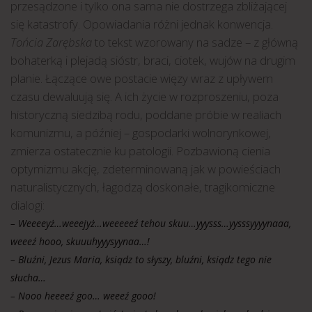
przesądzone i tylko ona sama nie dostrzega zbliżającej
się katastrofy. Opowiadania różni jednak konwencja.
Tońcia Zarębska
to tekst wzorowany na sadze – z główną
bohaterką i plejadą sióstr, braci, ciotek, wujów na drugim
planie. Łączące owe postacie więzy wraz z upływem
czasu dewaluują się. A ich życie w rozproszeniu, poza
historyczną siedzibą rodu, poddane próbie w realiach
komunizmu, a później – gospodarki wolnorynkowej,
zmierza ostatecznie ku patologii. Pozbawioną cienia
optymizmu akcję, zdeterminowaną jak w powieściach
naturalistycznych, łagodzą doskonałe, tragikomiczne
dialogi:
– Weeeeyż…weeejyż…weeeeeź tehou skuu…yyysss…yysssyyyynaaa,
weeeź hooo, skuuuhyyysyynaa…!
– Bluźni, Jezus Maria, ksiądz to słyszy, bluźni, ksiądz tego nie
słucha…
– Nooo heeeeź goo… weeeź gooo!