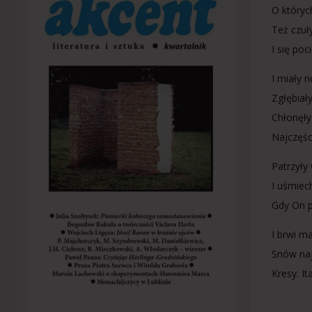
O któryc
Też czuł
I się poci
I miały 
Zgłębiały
Chłonęły 
Najczęśc
Patrzyły 
I uśmiech
Gdy On po
I brwi m
Snów naj
Kresy. It