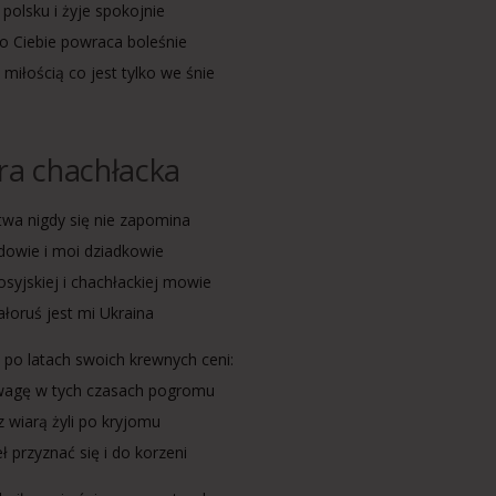
polsku i żyje spokojnie
o Ciebie powraca boleśnie
 miłością co jest tylko we śnie
a chachłacka
twa nigdy się nie zapomina
adowie i moi dziadkowie
osyjskiej i chachłackiej mowie
ałoruś jest mi Ukraina
 po latach swoich krewnych ceni:
wagę w tych czasach pogromu
z wiarą żyli po kryjomu
ł przyznać się i do korzeni