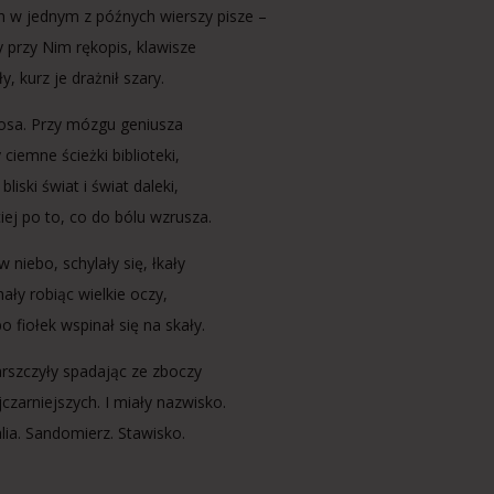
h w jednym z późnych wierszy pisze –
y przy Nim rękopis, klawisze
ły, kurz je drażnił szary.
nosa. Przy mózgu geniusza
 ciemne ścieżki biblioteki,
bliski świat i świat daleki,
iej po to, co do bólu wzrusza.
w niebo, schylały się, łkały
ały robiąc wielkie oczy,
 fiołek wspinał się na skały.
arszczyły spadając ze zboczy
czarniejszych. I miały nazwisko.
alia. Sandomierz. Stawisko.