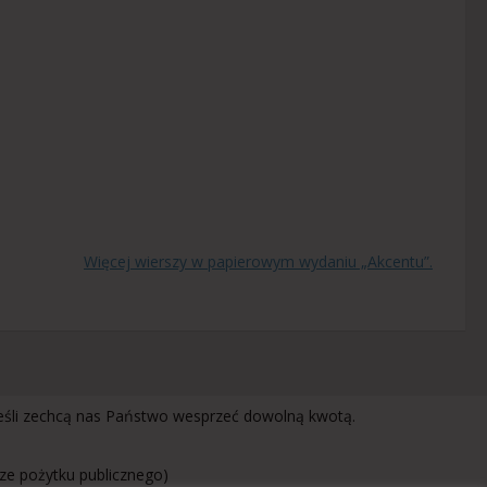
Więcej wierszy w papierowym wydaniu „Akcentu”.
jeśli zechcą nas Państwo wesprzeć dowolną kwotą.
rze pożytku publicznego)