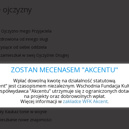
 ojczyzny
 Ojczyzno mego Przyjaciela
drowiona od innego sługi
tysiące od siebie oddziela
zamieszkał w swej Ojczyźnie Drugiej
 tęskni malując obrazy
ZOSTAŃ MECENASEM "AKCENTU"
twa swego młodości i płacze
Wpłać dowolną kwotę na działalność statutową.
stawił pół serca bez skazy
ent" jest czasopismem niezależnym. Wschodnia Fundacja Kult
spółwydawca "Akcentu" utrzymuje się z ograniczonych dotac
ianin zna życie tułacze
na projekty oraz dobrowolnych wpłat.
Więcej informacji w
zakładce WFK Akcent
.
ół serca przywiódł tutaj w gości
cały Kaukaz tonie w wojnie
ieszkanie nowe znajomości