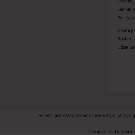
Dawniej 
Siennik 
Pierzyna 
Gęśmi pa
Rosłem w
Gdzie na
„Akcent” jest czasopismem niezależnym, utrzymuj
(z dopiskiem: Darowizna