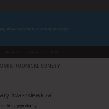
ięknej, sztukom plastycznym i naukom humanistycznym
Tylko online
Dla autorów
Kontakt
OMIR RUDNICKI. SONETY
ary Iwaszkiewicza
iał klasę. Jego okulary,