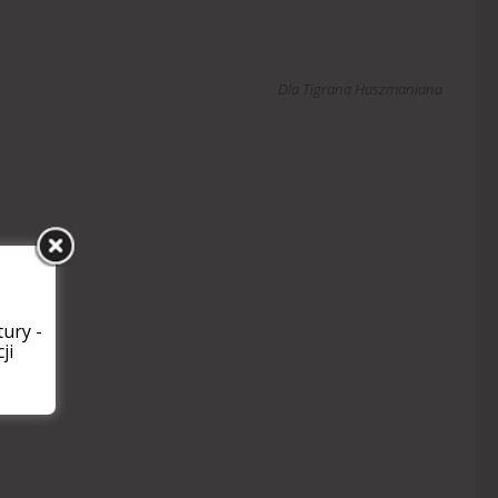
Dla Tigrana Haszmaniana
ury -
ji