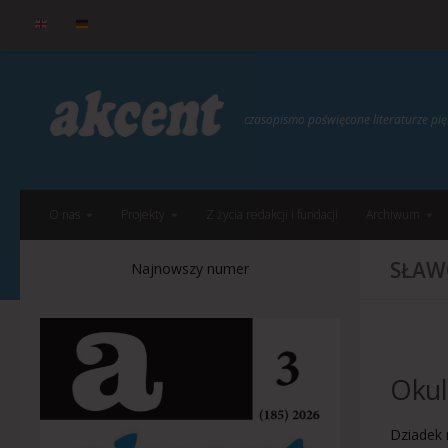
do
treści
Przejdź do treści
czasopismo poświęcone literaturze p
O nas
Projekty
Z życia redakcji i fundacji
Archiwum
SŁAW
Najnowszy numer
Okul
Dziadek m