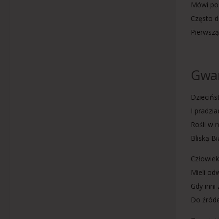
Mówi po 
Często d
Pierwszą
Gwar
Dziecińs
I pradzi
Rośli w r
Bliską Bi
Człowiek
Mieli od
Gdy inni 
Do źróde