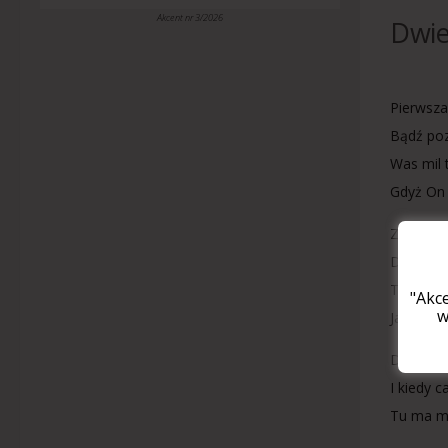
Akcent nr 3/2026
Dwie
Pierwsza
Bądź poz
Was mil 
Gdyż On 
Z daleka
Dziecińs
Tam pozo
"Akc
w
Jako Orm
Drugie p
I kiedy 
Tu ma m