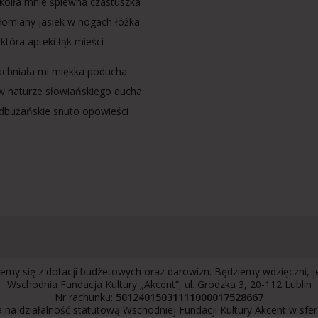
koiła mnie śpiewna czastuszka
słomiany jasiek w nogach łóżka
która apteki łąk mieści
chniała mi miękka poducha
 naturze słowiańskiego ducha
dbużańskie snuto opowieści
emy się z dotacji budżetowych oraz darowizn. Będziemy wdzięczni, 
Wschodnia Fundacja Kultury „Akcent”, ul. Grodzka 3, 20-112 Lublin
Nr rachunku:
50124015031111000017528667
 na działalność statutową Wschodniej Fundacji Kultury Akcent w sfe