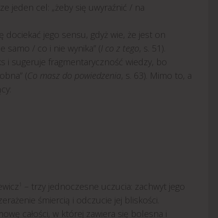
ze jeden cel: „żeby się uwyraźnić / na
ę dociekać jego sensu, gdyż wie, że jest on
e samo / co i nie wynika” (
I co z tego
, s. 51).
ks i sugeruje fragmentaryczność wiedzy, bo
obna” (
Co masz do powiedzenia
, s. 63). Mimo to, a
cy:
ewicz
1
– trzy jednoczesne uczucia: zachwyt jego
rażenie śmiercią i odczucie jej bliskości.
owę całości, w której zawiera się bolesna i