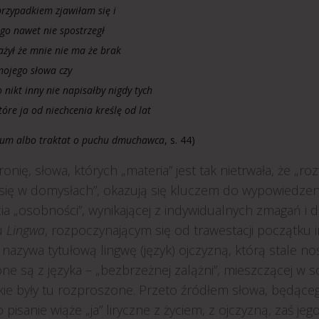
przypadkiem zjawiłam się i
ego nawet nie spostrzegł
ażył że mnie nie ma że brak
mojego słowa czy
nikt inny nie napisałby nigdy tych
tóre ja od niechcenia kreślę od lat
um albo traktat o puchu dmuchawca
, s. 44)
ironię, słowa, których „materia” jest tak nietrwała, że „r
 się w domysłach”, okazują się kluczem do wypowiedzeni
a „osobności”, wynikającej z indywidualnych zmagań i d
u
Lingwa
, rozpoczynającym się od trawestacji początku 
nazywa tytułową lingwę (język) ojczyzną, którą stale no
ne są z języka – „bezbrzeżnej zalążni”, mieszczącej w sobi
kie były tu rozproszone. Przeto źródłem słowa, będąceg
 pisanie wiąże „ja” liryczne z życiem, z ojczyzną, zaś jeg