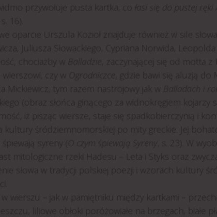
 widmo przywołuje pusta kartka, co
łasi się do pustej ręk
 s. 16).
e oparcie Urszula Kozioł znajduje również w sile sło
icza, Juliusza Słowackiego, Cypriana Norwida, Leopolda
łość, chociażby w
Balladzie
, zaczynającej się od motta 
 wierszowi, czy w
Ogrodniczce
, gdzie bawi się aluzją do
a Mickiewicz, tym razem nastrojowy jak w
Balladach i r
kiego (obraz słońca ginącego za widnokręgiem kojarzy s
ość, iż pisząc wiersze, staje się spadkobierczynią i k
a kultury śródziemnomorskiej po mity greckie. Jej boha
śpiewają syreny (
O czym śpiewają Syreny
, s. 23). W wy
st mitologiczne rzeki Hadesu – Leta i Styks oraz zwycz
nie słowa w tradycji polskiej poezji i wzorach kultury
ci.
 w wierszu – jak w pamiętniku między kartkami – przech
deszczu, liliowe obłoki poróżowiałe na brzegach, białe pła