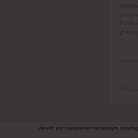
dotkli
przypa
Przebu
granicy
1
J. Łukas
Urszul
„Akcent” jest czasopismem niezależnym, utrzymuj