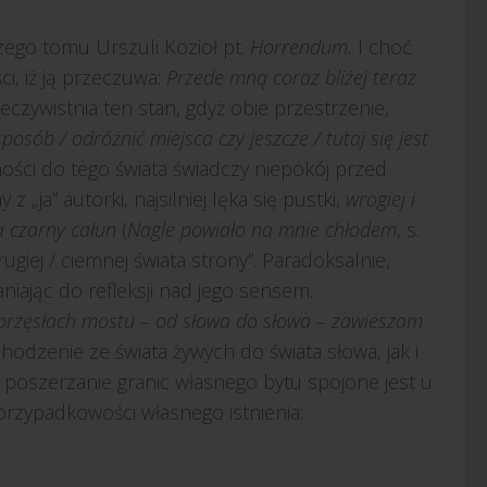
zego tomu Urszuli Kozioł pt.
Horrendum.
I choć
ci, iż ją przeczuwa:
Przede mną coraz bliżej teraz
rzeczywistnia ten stan, gdyż obie przestrzenie,
sposób / odróżnić miejsca czy jeszcze / tutaj się jest
żności do tego świata świadczy niepokój przed
z „ja” autorki, najsilniej lęka się pustki,
wrogiej i
a czarny całun
(
Nagle powiało na mnie chłodem
, s.
ugiej / ciemnej świata strony”. Paradoksalnie,
niając do refleksji nad jego sensem.
przęsłach mostu – od słowa do słowa – zawieszam
chodzenie ze świata żywych do świata słowa, jak i
 poszerzanie granic własnego bytu spojone jest u
rzypadkowości własnego istnienia: