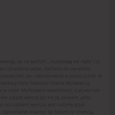
ozwiewają się na wietrze”, „rozpływają we mgle” czy
a i utrwalenia siebie. Zarówno do wyrażenia
oświadczeń, jak i zakorzenienia w polszczyźnie. W
inwokacji
Pana Tadeusza
Adama Mickiewicza,
si w sobie. Ma bowiem świadomość, iż jej wiersze
e zalążki wierszy jej i nie jej zarazem, jakby
o początkiem wiersza, jest rodzimy język.
o zaprzestanie kojarzyć się będzie ze śmiercią,