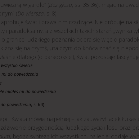
„uwięzną w gardle” (
Bez głosu
, ss. 35-36), mając na uwad
nym” (
Do wiersza
, s. 8).
aprobuje świat i prawa nim rządzące. Nie próbuje na sił
ty i paradoksalny, a z wszelkich takich starań „wynika tyl
 o granice ludzkiego poznania ociera się więc o parado
ek zna się na czymś, „na czym do końca znać się niepod
aśnie dlatego (o paradoksie!), świat pozostaje fascynują
ż wszystko świecie
ś mi do powiedzenia
ę
yle miałeś mi do powiedzenia
 do powiedzenia
, s. 64)
pcji świata mówią najpełniej – jak zauważył Jacek Łukasi
zdziwienie przygodnością ludzkiego życia i losu oraz prze
ndum
, będąc syntezą ich wszystkich, najlepiej oddaje wym