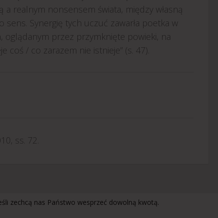
ą a realnym nonsensem świata, między własną
o sens. Synergię tych uczuć zawarła poetka w
, oglądanym przez przymknięte powieki, na
 coś / co zarazem nie istnieje” (s. 47).
0, ss. 72.
jeśli zechcą nas Państwo wesprzeć dowolną kwotą.