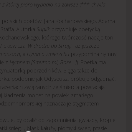
i / z której pióro wypadło na zawsze
(***
chwila
wa polskich poetów: Jana Kochanowskiego, Adama
 Staffa. Autorka
Suplik
przywołuje poetycką
z Kochanowskiego, którego twórczość nadaje ton
 Mickiewicza.
W drodze do Strugi
raz jeszcze
omansach
, a
Hymn o zmierzchu
przypomina hymny
ię z
Hymnem [Smutno mi, Boże…]
). Poetka ma
ontynuatorką poprzedników. Sięga także do
terka, podobnie jak Odyseusz, próbuje odgadnąć,
obrażeniach związanych ze śmiercią powracają
aj kładzenia monet na powieki zmarłego.
 śródziemnomorskiej naznacza je stygmatem
owuje, by ocalić od zapomnienia: gwiazdy, krople
tki śniegu, blask kałuży, płomyki świec, ptasie