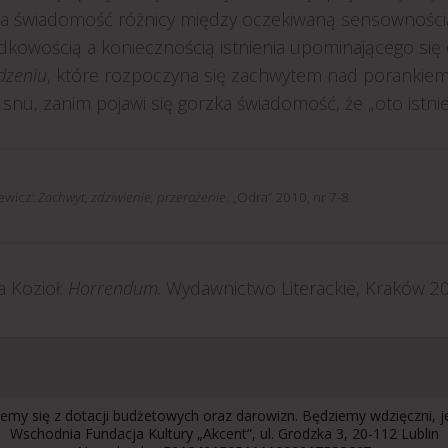
wa świadomość różnicy między oczekiwaną sensowności
dkowością a koniecznością istnienia upominającego się 
dzeniu
, które rozpoczyna się zachwytem nad porankiem
 snu, zanim pojawi się gorzka świadomość, że „oto istnieje
iewicz:
Zachwyt, zdziwienie, przerażenie
. „Odra” 2010, nr 7-8.
a Kozioł:
Horrendum
. Wydawnictwo Literackie, Kraków 201
emy się z dotacji budżetowych oraz darowizn. Będziemy wdzięczni, 
Wschodnia Fundacja Kultury „Akcent”, ul. Grodzka 3, 20-112 Lublin