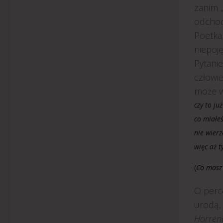
zanim 
odchod
Poetka 
niepoję
Pytanie
człowi
może wł
czy to ju
co miałe
nie wierz
więc aż t
(
Co masz
O perce
urodą, 
Horre