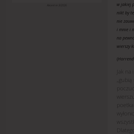
w jakiej 
Akcent nr 3/2026
nikt by t
nie zauw
i mnie i 
na pewno 
wierszy k
(
Horrend
Jak na 
„gubią
poczuci
wiersz
poetka 
wyłonio
wszyst
Dlatego