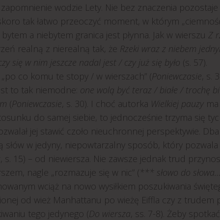
j zapomnienie wodzie Lety. Nie bez znaczenia pozostaje
skoro tak łatwo przeoczyć moment, w którym „ciemnoś
 bytem a niebytem granica jest płynna. Jak w wierszu
Z r
zeń realną z nierealną tak, że
Rzeki wraz z niebem jednym
czy się w nim jeszcze nadal jest / czy już się było
(s. 57).
 „po co komu te stopy / w wierszach” (
Poniewczasie
, s.
est to tak niemodne:
one wolą być teraz / białe / trochę b
em
(
Poniewczasie
, s. 30). I choć autorka
Wielkiej pauzy
ma 
stosunku do samej siebie, to jednocześnie trzyma się ty
zwalał jej stawić czoło nieuchronnej perspektywie. Dba
ą słów w jedyny, niepowtarzalny sposób, który pozwala
a
, s. 15) – od niewiersza. Nie zawsze jednak trud przyno
rszem, nagle „rozmazuje się w nic” (
*** słowo do słowa
owanym wciąż na nowo wysiłkiem poszukiwania świętego 
ionej od wież Manhattanu po wieżę Eiffla czy z trudem 
iwaniu tego jedynego (
Do wiersza
, ss. 7-8). Żeby spotk