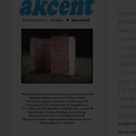
Świado
poetka 
wody L
„realna
czy mo
samotno
myślo
9). Pus
bycie n
Dla Urs
swój by
otwier
Kozioł
mogło mn
nie tu ni