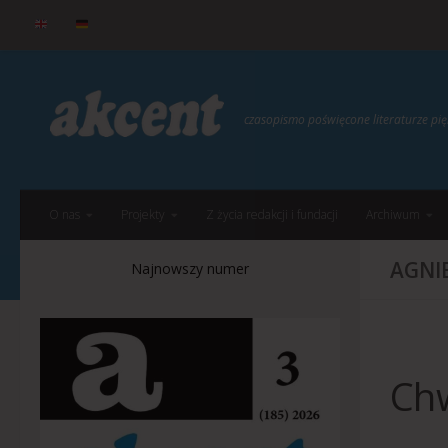
do
treści
Przejdź do treści
czasopismo poświęcone literaturze p
O nas
Projekty
Z życia redakcji i fundacji
Archiwum
AGNI
Najnowszy numer
Chw