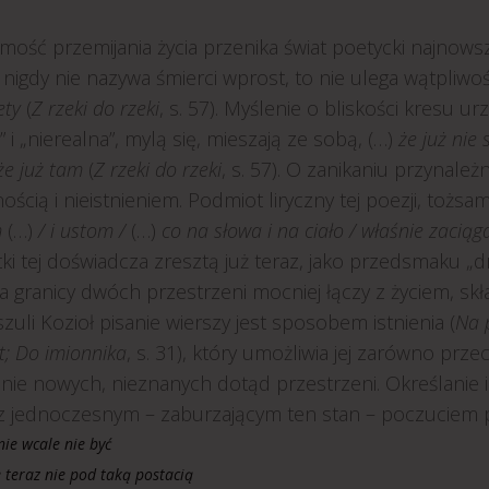
mość przemijania życia przenika świat poetycki najnows
nigdy nie nazywa śmierci wprost, to nie ulega wątpliwoś
ety
(
Z rzeki do rzeki
, s. 57). Myślenie o bliskości kresu u
” i „nierealna”, mylą się, mieszają ze sobą, (…)
że już nie 
że już tam
(
Z rzeki do rzeki
, s. 57). O zanikaniu przynale
ścią i nieistnieniem. Podmiot liryczny tej poezji, tożsamy 
m
(…)
/ i ustom /
(…)
co na słowa i na ciało / właśnie zaciąg
tki tej doświadcza zresztą już teraz, jako przedsmaku „dr
a granicy dwóch przestrzeni mocniej łączy z życiem, skła
zuli Kozioł pisanie wierszy jest sposobem istnienia (
Na 
t; Do imionnika
, s. 31), który umożliwia jej zarówno prze
anie nowych, nieznanych dotąd przestrzeni. Określanie i
 z jednoczesnym – zaburzającym ten stan – poczuciem p
ie wcale nie być
e teraz nie pod taką postacią