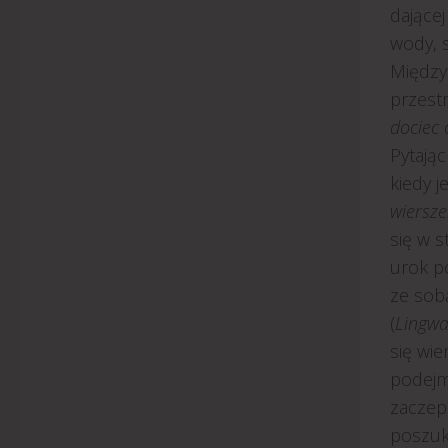
dające
wody, 
Między
przestr
dociec 
Pytając
kiedy j
wiersz
się w 
urok po
ze sob
(
Lingw
się wie
podejm
zaczep
poszuk