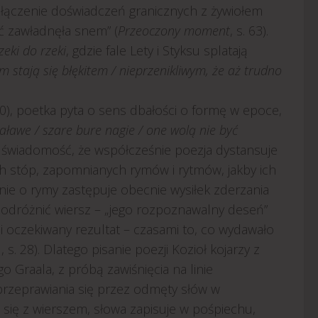
 łączenie doświadczeń granicznych z żywiołem
ć zawładnęła snem” (
Przeoczony moment
, s. 63).
zeki do rzeki
, gdzie fale Lety i Styksu splatają
 stają się błękitem / nieprzenikliwym, że aż trudno
 30), poetka pyta o sens dbałości o formę w epoce,
iaławe / szare bure nagie / one wolą nie być
świadomość, że współcześnie poezja dystansuje
ch stóp, zapomnianych rymów i rytmów, jakby ich
nie o rymy zastępuje obecnie wysiłek zderzania
 odróżnić wiersz – „jego rozpoznawalny deseń”
si oczekiwany rezultat – czasami to, co wydawało
…
, s. 28). Dlatego pisanie poezji Kozioł kojarzy z
Graala, z próbą zawiśnięcia na linie
przeprawiania się przez odmęty słów w
ać się z wierszem, słowa zapisuje w pośpiechu,