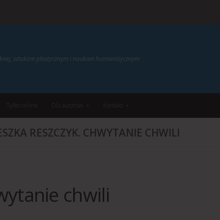
ięknej, sztukom plastycznym i naukom humanistycznym
Tylko online
Dla autorów
Kontakt
ESZKA RESZCZYK. CHWYTANIE CHWILI
ytanie chwili