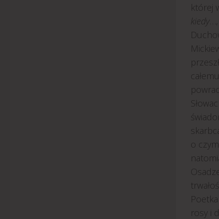
której
kiedy
…,
Duchow
Mickiew
przesz
całemu
powrac
Słowac
świadom
skarbc
o czym 
natomia
Osadze
trwałoś
Poetka
rosy i 