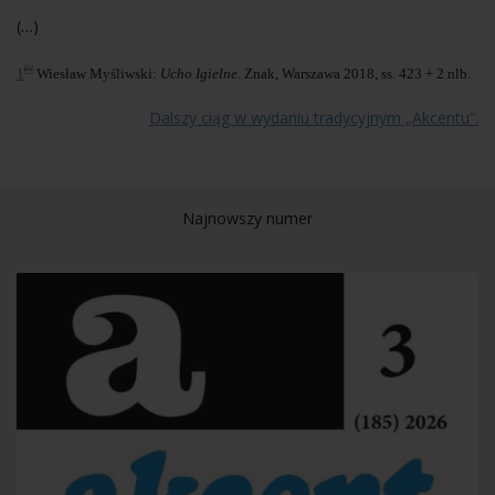
(…)

1
Wiesław Myśliwski:
Ucho Igielne
. Znak, Warszawa 2018, ss. 423 + 2 nlb.
Dalszy ciąg w wydaniu tradycyjnym „Akcentu”.
Najnowszy numer