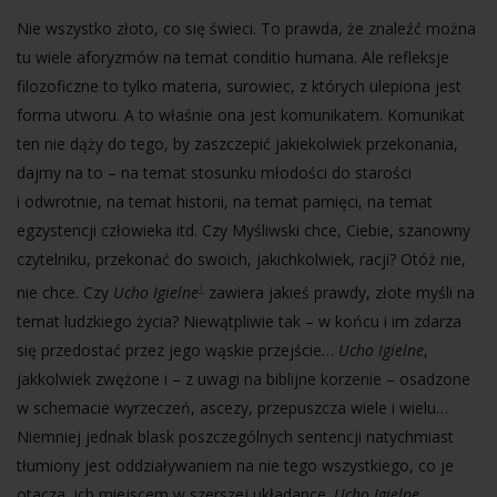
Nie wszystko złoto, co się świeci. To prawda, że znaleźć można
tu wiele aforyzmów na temat conditio humana. Ale refleksje
filozoficzne to tylko materia, surowiec, z których ulepiona jest
forma utworu. A to właśnie ona jest komunikatem. Komunikat
ten nie dąży do tego, by zaszczepić jakiekolwiek przekonania,
dajmy na to – na temat stosunku młodości do starości
i odwrotnie, na temat historii, na temat pamięci, na temat
egzystencji człowieka itd. Czy Myśliwski chce, Ciebie, szanowny
czytelniku, przekonać do swoich, jakichkolwiek, racji? Otóż nie,
nie chce. Czy
Ucho Igielne
zawiera jakieś prawdy, złote myśli na
1
temat ludzkiego życia? Niewątpliwie tak – w końcu i im zdarza
się przedostać przez jego wąskie przejście…
Ucho Igielne
,
jakkolwiek zwężone i – z uwagi na biblijne korzenie – osadzone
w schemacie wyrzeczeń, ascezy, przepuszcza wiele i wielu…
Niemniej jednak blask poszczególnych sentencji natychmiast
tłumiony jest oddziaływaniem na nie tego wszystkiego, co je
otacza, ich miejscem w szerszej układance.
Ucho Igielne