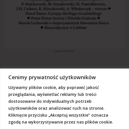
Akcent nr 3/2026
Cenimy prywatność użytkowników
Używamy plików cookie, aby poprawić jakość
„Akcent” jest czasopismem niezależnym, utrzymujemy się z dotacji
budżetowych oraz darowizn. Będziemy wdzięczni, jeśli zechcą nas
przeglądania, wyświetlać reklamy lub treści
Państwo wesprzeć dowolną kwotą.
dostosowane do indywidualnych potrzeb
Wschodnia Fundacja Kultury „Akcent”, ul. Grodzka 3, 20-112 Lublin
użytkowników oraz analizować ruch na stronie.
Nr rachunku:
50124015031111000017528667
(z dopiskiem: Darowizna na działalność statutową Wschodniej
Kliknięcie przycisku „Akceptuj wszystkie” oznacza
Fundacji Kultury Akcent w sferze pożytku publicznego)
zgodę na wykorzystywanie przez nas plików cookie.