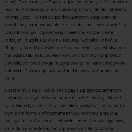
to była Twoja muzyka. Zagraj to jak swoją muzykę. Podpowiem
jedynie, że mieści się ona w szeroko pojętym gatunku, któremu
na imię „jazz”, i to taki z dużą dawką improwizacji, wariacji
wokół danych motywów, ale skojarzenia z bel canto również są
uzasadnione, jak i z pewnością z wieloma jeszcze innymi
rodzajami muzyki. Czy aby nie Debussy? Ale także w końcu
Chopin, gdyż o Myśliwskim można powiedzieć, że jest pisarzem
chłopskim, tak jak by powiedziano, że Chopin to kompozytor
chłopski, ponieważ swoją muzykę tworzył na kanwie motywów
ludowych. Dla mnie jednak bardziej Debussy niż Chopin – dla
mnie.
A zatem mylą się ci, którzy posługują się przytoczeniami tych
lub tamtych fragmentów na poparcie jakiejś ideologii, filozofii
życia. Nie w tym rzecz. Choć nie należy wykluczyć, że pomiędzy
wymiarem formy a aforyzmami istnieją pomosty, przejścia,
analogie, echa. Owszem. I jest wiele sentencji w
Uchu Igielnym
,
które dają do myślenia, będąc pożywką dla filozoficznego