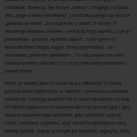
oddziałuje, dźwięczy, bije niczym „dzwon” z drugiego rozdziału
albo „zegar z wieży katedralnej” z rozdziału piątego czy jeszcze
„gwiazdy na niebie” „ocierające się o siebie” ze strony 77
aktualnego wydania, a nawet – wrócę do tego aspektu, czyli do
powonienia – pachnie, wydziela zapach…
Ucho Igielne
to
doświadczenie czegoś, kogoś, istnej ciżby ludzkiej… to
obcowanie z pewnym zjawiskiem… To odczuwanie na sobie
działania pewnej substancji czy raczej należałoby powiedzieć –
pewnej formy.
Wiem, że wybitni aktorzy starali się już odtworzyć tę formę
podczas lektur publicznych, a i wkrótce z pewnością powstanie
audiobook, może już powstał? Ale przecież niezależnie od skali
ich talentu (wybaczcie mi szanowni aktorzy!) trud ten jest z góry
skazany na pewne niepowodzenie, gdyż Myśliwski żąda od
Ciebie, szanowny czytelniku, abyś odczuł to działanie na swój
własny sposób. Zagraj tę muzykę po swojemu, zagraj to, jakby