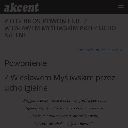
do
treści
Przejdź do treści
PIOTR BIŁOS. POWONIENIE. Z
WIESŁAWEM MYŚLIWSKIM PRZEZ UCHO
IGIELNE
Spis treści numeru 1/2019
Powonienie
Z Wiesławem Myśliwskim przez
ucho igielne
„
Przypatrzcie się – rzekł Robak – tej groźnej postawie:
Zgadnijcie, czyja?” – Wszyscy patrzyli ciekawie. –
„
Wielki to człowiek, cesarz, ale nie Moskali,
Ich carowie tabaki nigdy nie bierali”.