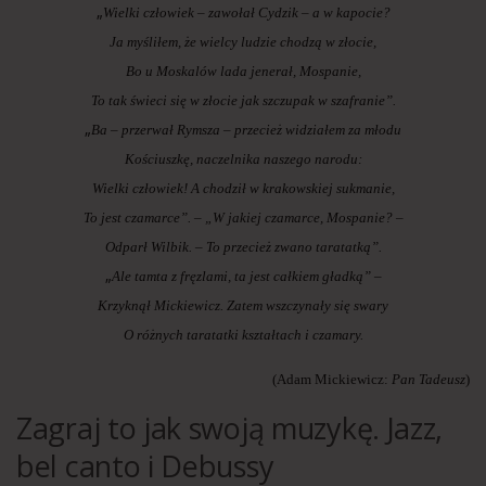
„
Wielki człowiek – zawołał Cydzik – a w kapocie?
Ja myśliłem, że wielcy ludzie chodzą w złocie,
Bo u Moskalów lada jenerał, Mospanie,
To tak świeci się w złocie jak szczupak w szafranie”.
„
Ba – przerwał Rymsza – przecież widziałem za młodu
Kościuszkę, naczelnika naszego narodu:
Wielki człowiek! A chodził w krakowskiej sukmanie,
To jest czamarce”. – „W jakiej czamarce, Mospanie? –
Odparł Wilbik. – To przecież zwano taratatką”.
„
Ale tamta z fręzlami, ta jest całkiem gładką” –
Krzyknął Mickiewicz. Zatem wszczynały się swary
O różnych taratatki kształtach i czamary.
(Adam Mickiewicz:
Pan Tadeusz
)
Zagraj to jak swoją muzykę. Jazz,
bel canto i Debussy