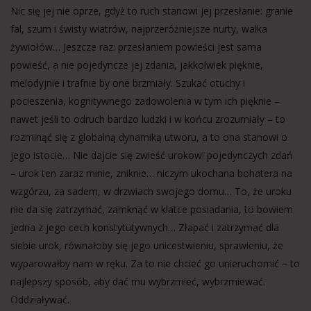
Nic się jej nie oprze, gdyż to ruch stanowi jej przesłanie: granie
fal, szum i świsty wiatrów, najprzeróżniejsze nurty, walka
żywiołów… Jeszcze raz: przesłaniem powieści jest sama
powieść, a nie pojedyncze jej zdania, jakkolwiek pięknie,
melodyjnie i trafnie by one brzmiały. Szukać otuchy i
pocieszenia, kognitywnego zadowolenia w tym ich pięknie –
nawet jeśli to odruch bardzo ludzki i w końcu zrozumiały – to
rozminąć się z globalną dynamiką utworu, a to ona stanowi o
jego istocie… Nie dajcie się zwieść urokowi pojedynczych zdań
– urok ten zaraz minie, zniknie… niczym ukochana bohatera na
wzgórzu, za sadem, w drzwiach swojego domu… To, że uroku
nie da się zatrzymać, zamknąć w klatce posiadania, to bowiem
jedna z jego cech konstytutywnych… Złapać i zatrzymać dla
siebie urok, równałoby się jego unicestwieniu, sprawieniu, że
wyparowałby nam w ręku. Za to nie chcieć go unieruchomić – to
najlepszy sposób, aby dać mu wybrzmieć, wybrzmiewać.
Oddziaływać.