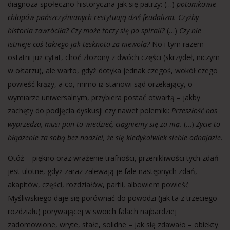
diagnoza społeczno-historyczna jak się patrzy: (…)
potomkowie
chłopów pańszczyźnianych restytuują dziś feudalizm. Czyżby
historia zawróciła? Czy może toczy się po spirali?
(…)
Czy nie
istnieje coś takiego jak tęsknota za niewolą?
No i tym razem
ostatni już cytat, choć złożony z dwóch części (skrzydeł, niczym
w ołtarzu), ale warto, gdyż dotyka jednak czegoś, wokół czego
powieść krąży, a co, mimo iż stanowi sąd orzekający, o
wymiarze uniwersalnym, przybiera postać otwartą – jakby
zachęty do podjęcia dyskusji czy nawet polemiki:
Przeszłość nas
wyprzedza, musi pan to wiedzieć, ciągniemy się za nią.
(…)
Życie to
błądzenie za sobą bez nadziei, że się kiedykolwiek siebie odnajdzie
.
Otóż – piękno oraz wrażenie trafności, przenikliwości tych zdań
jest ulotne, gdyż zaraz zalewają je fale następnych zdań,
akapitów, części, rozdziałów, partii, albowiem powieść
Myśliwskiego daje się porównać do powodzi (jak ta z trzeciego
rozdziału) porywającej w swoich falach najbardziej
zadomowione, wryte, stałe, solidne – jak się zdawało – obiekty.