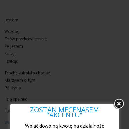
Jestem
Wczoraj
Znów przekonałem się
Że jestem
Niczyj
I znikąd
Trochę zabolało chociaż
Marzyłem o tym
Pół życia
I się spełniło
ZOSTAŃ MECENASEM
Lublin, 15.09.2020 r.
"AKCENTU"
Więcej wierszy w wydaniu tradycyjnym „Akcentu”.
Wpłać dowolną kwotę na działalność