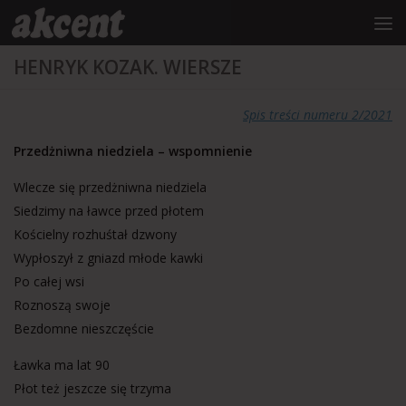
do
treści
Przejdź do treści
HENRYK KOZAK. WIERSZE
Spis treści numeru 2/2021
Przedżniwna niedziela – wspomnienie
Wlecze się przedżniwna niedziela
Siedzimy na ławce przed płotem
Kościelny rozhuśtał dzwony
Wypłoszył z gniazd młode kawki
Po całej wsi
Roznoszą swoje
Bezdomne nieszczęście
Ławka ma lat 90
Płot też jeszcze się trzyma