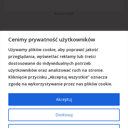
Akcent nr 3/2026
Cenimy prywatność użytkowników
Używamy plików cookie, aby poprawić jakość
„Akcent” jest czasopismem niezależnym, utrzymujemy się z dotacji
budżetowych oraz darowizn. Będziemy wdzięczni, jeśli zechcą nas
przeglądania, wyświetlać reklamy lub treści
Państwo wesprzeć dowolną kwotą.
dostosowane do indywidualnych potrzeb
Wschodnia Fundacja Kultury „Akcent”, ul. Grodzka 3, 20-112 Lublin
użytkowników oraz analizować ruch na stronie.
Nr rachunku:
50124015031111000017528667
(z dopiskiem: Darowizna na działalność statutową Wschodniej
Kliknięcie przycisku „Akceptuj wszystkie” oznacza
Fundacji Kultury Akcent w sferze pożytku publicznego)
zgodę na wykorzystywanie przez nas plików cookie.
Akceptuj
© 2026 Akcent |
Polityka prywatności
|
Deklaracja dostępności
Dostosuj