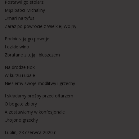
Postawił go stolarz
Mąż babci Michaliny
Umarł na tyfus
Zaraz po powrocie z Wielkiej Wojny
Podpierają go powoje
I dzikie wino
Zbratane z tują i bluszczem
Na drodze tłok
W kurzu i upale
Niesiemy swoje modlitwy i grzechy
I składamy prośby przed ołtarzem
O bogate zbiory
A zostawiamy w konfesjonale
Urojone grzechy
Lublin, 28 czerwca 2020 r.