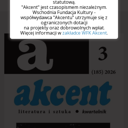
statutową.
"Akcent" jest czasopismem niezależnym.
Wschodnia Fundacja Kultury -
współwydawca "Akcentu" utrzymuje się z
Najnowszy numer
ograniczonych dotacji
na projekty oraz dobrowolnych wpłat.
Więcej informacji w
zakładce WFK Akcent
.