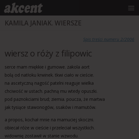
do
treści
Przejdź do treści
KAMILA JANIAK. WIERSZE
Spis treści numeru 2/2006
wiersz o róży z filipowic
serce mam miękkie i gumowe. zakola aort
bolą od natłoku krwinek. tkwi ciało w cieście.
na ascetyczną nagość patelni reaguje wielka
chciwość w ustach. pachną mu wtedy opuszki.
pod paznokciami brud; ziemia. poucza, że martwa
jak tysiące stawonogów, ssaków i mamutów.
a propos, kochał mnie na mamuciej skoczni.
obiecał róże w cieście i przeleciał wszystkich.
widownię zostawił w stanie wzwodu.