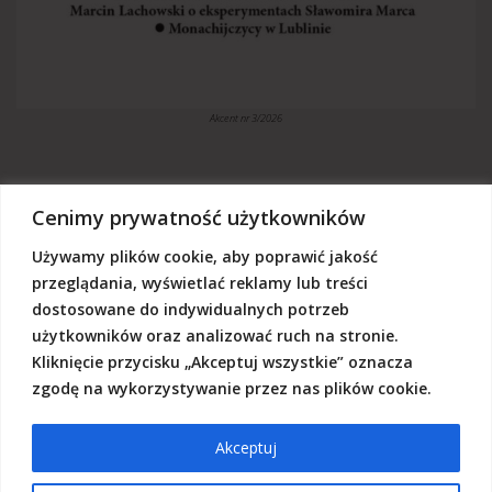
Akcent nr 3/2026
Cenimy prywatność użytkowników
Używamy plików cookie, aby poprawić jakość
„Akcent” jest czasopismem niezależnym, utrzymujemy się z dotacji
budżetowych oraz darowizn. Będziemy wdzięczni, jeśli zechcą nas
przeglądania, wyświetlać reklamy lub treści
Państwo wesprzeć dowolną kwotą.
dostosowane do indywidualnych potrzeb
Wschodnia Fundacja Kultury „Akcent”, ul. Grodzka 3, 20-112 Lublin
użytkowników oraz analizować ruch na stronie.
Nr rachunku:
50124015031111000017528667
(z dopiskiem: Darowizna na działalność statutową Wschodniej
Kliknięcie przycisku „Akceptuj wszystkie” oznacza
Fundacji Kultury Akcent w sferze pożytku publicznego)
zgodę na wykorzystywanie przez nas plików cookie.
Akceptuj