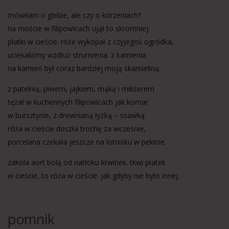
mówiłam o glebie, ale czy o korzeniach?
na moście w filipowicach ujął to skromniej:
płatki w cieście. róże wykopał z czyjegoś ogródka,
uciekaliśmy wzdłuż strumienia. z kamienia
na kamień był coraz bardziej moją skamieliną.
z patelnią, piwem, jajkiem, mąką i mikserem
tężał w kuchennych filipowicach jak komar
w bursztynie, z drewnianą łyżką – ssawką.
róża w cieście doszła trochę za wcześnie,
porcelana czekała jeszcze na lotnisku w pekinie.
zakola aort bolą od natłoku krwinek. tkwi płatek
w cieście, to róża w cieście. jak gdyby nie było innej.
pomnik