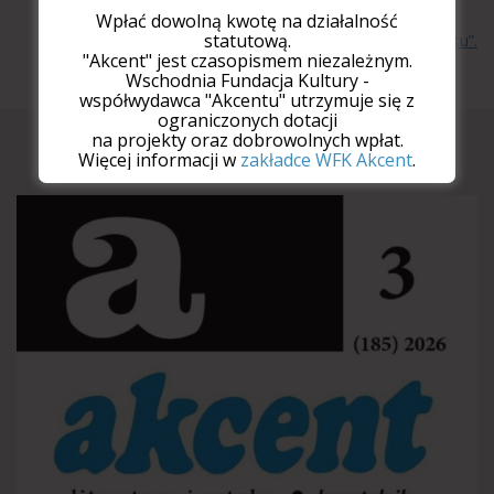
Wpłać dowolną kwotę na działalność
statutową.
Więcej wierszy w papierowym wydaniu „Akcentu”.
"Akcent" jest czasopismem niezależnym.
Wschodnia Fundacja Kultury -
współwydawca "Akcentu" utrzymuje się z
ograniczonych dotacji
na projekty oraz dobrowolnych wpłat.
Najnowszy numer
Więcej informacji w
zakładce WFK Akcent
.