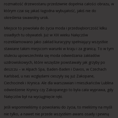
rozmaitość drzewostanu przedziwnie dopełnia całości obrazu, w
którym czai się jakaś łagodna wybujałość, jakiś nie do
określenia swawolny urok.
Miejsce to powołała do życia moda i przedsiębiorczość kilku
osiadłych tu obywateli. Już w XIX wieku Nałęczów
rozreklamowano jako zakład kuracyjny spełniający wszystkie
stawiane takim miejscom warunki w kraju i za granicą. To w tym
stuleciu upowszechniła się moda odwiedzania zakładów
uzdrowiskowych, które wszędzie powstawały jak grzyby po
deszczu – w Alpach Spa, Baden-Baden i Davos, w Czechach
Karlsbad, u nas względami cieszyły się już Zakopane,
Ciechocinek i Krynica. Ale dla warszawian i mieszkańców Lublina
odwiedzenie Krynicy czy Zakopanego to była cała wyprawa, gdy
Nałęczów był na wyciągnięcie ręki.
Jeśli wspomnieliśmy o powołaniu do życia, to mieliśmy na myśli
nie tylko, a nawet nie przede wszystkim awans osady i pewną