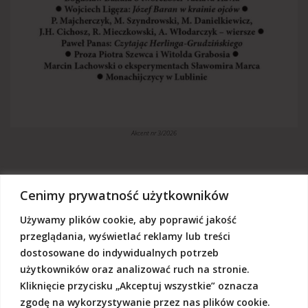
Akcent nr 3/2026
Cenimy prywatność użytkowników
Używamy plików cookie, aby poprawić jakość
„Akcent” jest czasopismem niezależnym, utrzymujemy się z dotacji
budżetowych oraz darowizn. Będziemy wdzięczni, jeśli zechcą nas
przeglądania, wyświetlać reklamy lub treści
Państwo wesprzeć dowolną kwotą.
dostosowane do indywidualnych potrzeb
Wschodnia Fundacja Kultury „Akcent”, ul. Grodzka 3, 20-112 Lublin
użytkowników oraz analizować ruch na stronie.
Nr rachunku:
50124015031111000017528667
(z dopiskiem: Darowizna na działalność statutową Wschodniej
Kliknięcie przycisku „Akceptuj wszystkie” oznacza
Fundacji Kultury Akcent w sferze pożytku publicznego)
zgodę na wykorzystywanie przez nas plików cookie.