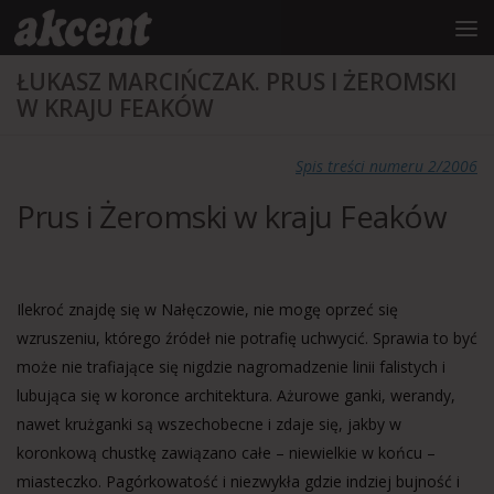
do
treści
Przejdź do treści
ŁUKASZ MARCIŃCZAK. PRUS I ŻEROMSKI
W KRAJU FEAKÓW
Spis treści numeru 2/2006
Prus i Żeromski w kraju Feaków
Ilekroć znajdę się w Nałęczowie, nie mogę oprzeć się
wzruszeniu, którego źródeł nie potrafię uchwycić. Sprawia to być
może nie trafiające się nigdzie nagromadzenie linii falistych i
lubująca się w koronce architektura. Ażurowe ganki, werandy,
nawet krużganki są wszechobecne i zdaje się, jakby w
koronkową chustkę zawiązano całe – niewielkie w końcu –
miasteczko. Pagórkowatość i niezwykła gdzie indziej bujność i