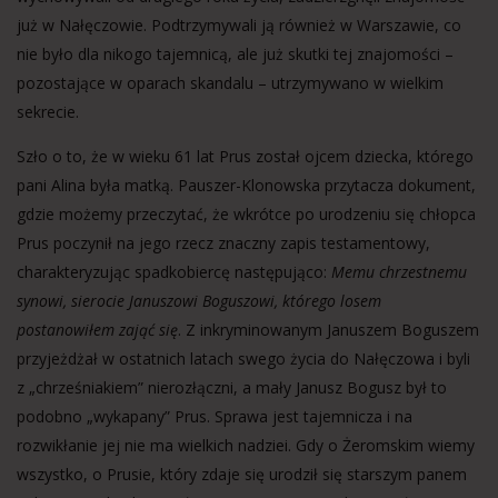
już w Nałęczowie. Podtrzymywali ją również w Warszawie, co
nie było dla nikogo tajemnicą, ale już skutki tej znajomości –
pozostające w oparach skandalu – utrzymywano w wielkim
sekrecie.
Szło o to, że w wieku 61 lat Prus został ojcem dziecka, którego
pani Alina była matką. Pauszer-Klonowska przytacza dokument,
gdzie możemy przeczytać, że wkrótce po urodzeniu się chłopca
Prus poczynił na jego rzecz znaczny zapis testamentowy,
charakteryzując spadkobiercę następująco:
Memu chrzestnemu
synowi, sierocie Januszowi Boguszowi, którego losem
postanowiłem zająć się
. Z inkryminowanym Januszem Boguszem
przyjeżdżał w ostatnich latach swego życia do Nałęczowa i byli
z „chrześniakiem” nierozłączni, a mały Janusz Bogusz był to
podobno „wykapany” Prus. Sprawa jest tajemnicza i na
rozwikłanie jej nie ma wielkich nadziei. Gdy o Żeromskim wiemy
wszystko, o Prusie, który zdaje się urodził się starszym panem