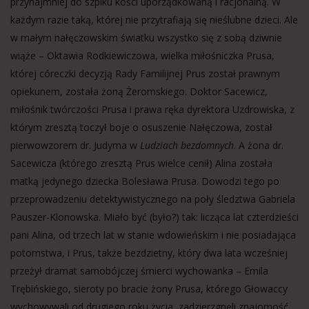
przynajmniej do szpiku kości uporządkowaną i racjonalną. W
każdym razie taką, której nie przytrafiają się nieślubne dzieci. Ale
w małym nałęczowskim światku wszystko się z sobą dziwnie
wiąże – Oktawia Rodkiewiczowa, wielka miłośniczka Prusa,
której córeczki decyzją Rady Familijnej Prus został prawnym
opiekunem, została żoną Żeromskiego. Doktor Sacewicz,
miłośnik twórczości Prusa i prawa ręka dyrektora Uzdrowiska, z
którym zresztą toczył boje o osuszenie Nałęczowa, został
pierwowzorem dr. Judyma w
Ludziach bezdomnych
. A żona dr.
Sacewicza (którego zresztą Prus wielce cenił) Alina została
matką jedynego dziecka Bolesława Prusa. Dowodzi tego po
przeprowadzeniu detektywistycznego na poły śledztwa Gabriela
Pauszer-Klonowska. Miało być (było?) tak: licząca lat czterdzieści
pani Alina, od trzech lat w stanie wdowieńskim i nie posiadająca
potomstwa, i Prus, także bezdzietny, który dwa lata wcześniej
przeżył dramat samobójczej śmierci wychowanka – Emila
Trębińskiego, sieroty po bracie żony Prusa, którego Głowaccy
wychowywali od drugiego roku życia, zadzierzgnęli znajomość