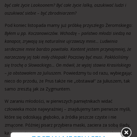
być całe życie Laokoonem? Być całe życie lalką, oszukiwać ludzi i
oszukiwać siebie – być zbrodniarzem?
Pod koniec listopada mamy już próbkę przyszłego Żeromskiego:
Byłem u pp. Koczanowiczów. Wchodzę – państwo młodzi siedzą na
kanapce, zrywają się naturalnie ujrzawszy mnie… Ludwinia
serdecznie mnie bardzo powitała. Kontent jestem przynajmniej, że
narzeczony jej taki miły chłopak! Poczciwy być musi. Pokłóciliśmy
się trochę o Słowackiego… On mówił, że wyżej stawia Krasińskiego
– ja obstawałem za Juliuszem.
Powiedzmy tu od razu, wybiegając
nieco do przodu, że Prus także nie „obstawał” za Juliuszem, tak
samo zresztą jak za Zygmuntem.
W zaraniu młodości, w pierwszych pamiętnikach widać
człowieka może najwyraźniej – znajdujemy tam pierwsze myśli,
które się odciskają głęboko, a źródła jeszcze czyste i nie
zmącone. Później pisarz przybiera maski, zaciera za sobą ślady,
każąc się domyślać wszystkiego i arbitralnie dozując obrazy z