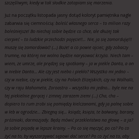
szczęśliwym, kiedy w tak słodkie zatapiam się marzenia.
Już na początku listopada jasny dotąd koloryt pamiętnika nagle
zabarwia się ciemnością:
boleść własnego serca – to milion razy
boleśniejsze! Bo niechaj sobie będzie co chce, ale dłużej tak
cierpieć – to ludzkie przechodzi pojęcie!!… Nie, ja się zamorduję!!!
muszę się zamordować! (…) Boże! a co powie ojciec, gdy zobaczy
trumnę, na której nie wolno będzie narysować krzyża. Niech tam –
wiem, że umrze, ale prędzej się spotkamy – ja w piekle Danta, a on
w niebie Danta… Ale czy jest niebo i piekło? Wszystko mi jedno –
czy w niebie, czy w piekle, czy na Polach Elizejskich, czy na Walhalli,
czy w raju Mahometa, Zoroastra – wszystko mi jedno… byle nie na
tej piekielnie gorącej i zimnej zarazem ziemi (…) Cha, cha –
dopiero to rum zrobi się pomiędzy kielczanami, gdy ja palnę sobie
w łeb w ogrodzie… Zbiegną się… ksiądz, księża, te bałwany, barany,
próżniaki, darmozjady. Będą mówić przekleństwa na głowę – a ja?
Ja sobie pojadę w lepsze krainy. – Po co się męczyć, po co? Po co
żyć na to, by wyszarpywać sępowi dać serce? Po co żyć na to, aby