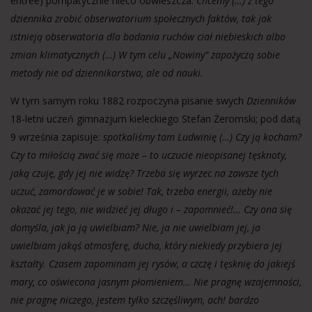
entrée) pompatycznie nieco obwieszcza:
Chcemy (…) z tego
dziennika zrobić obserwatorium społecznych faktów, tak jak
istnieją obserwatoria dla badania ruchów ciał niebieskich albo
zmian klimatycznych (…) W tym celu „Nowiny” zapożyczą sobie
metody nie od dziennikarstwa, ale od nauki.
W tym samym roku 1882 rozpoczyna pisanie swych
Dzienników
18-letni uczeń gimnazjum kieleckiego Stefan Żeromski; pod datą
9 września zapisuje:
spotkaliśmy tam Ludwinię (…) Czy ją kocham?
Czy to miłością zwać się może – to uczucie nieopisanej tęsknoty,
jaką czuję, gdy jej nie widzę? Trzeba się wyrzec na zawsze tych
uczuć, zamordować je w sobie! Tak, trzeba energii, ażeby nie
okazać jej tego, nie widzieć jej długo i – zapomnieć!… Czy ona się
domyśla, jak ja ją uwielbiam? Nie, ja nie uwielbiam jej, ja
uwielbiam jakąś atmosferę, ducha, który niekiedy przybiera jej
kształty. Czasem zapominam jej rysów, a czczę i tęsknię do jakiejś
mary, co oświecona jasnym płomieniem… Nie pragnę wzajemności,
nie pragnę niczego, jestem tylko szczęśliwym, ach! bardzo