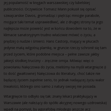
jej popularność w kręgach warszawskiej czy lubelskiej
publiczności. Oczywiście Tomasz Mann pokusił się opisać
szwajcarskie Davos, gromadząc i piętrząc mnogie parabole,
mogące taki temat usprawiedliwić, ale z drugiej strony ta jego
najlepsza może powieść jest w końcu dowodem na to, że w
klimacie sanatoryjnym trudno właściwie mówić o życiu, a
prędzej o nudzie i śmierci. Hans Castorp, mający w płucach
jedynie małą wilgotną plamkę, w gruncie rzeczy schronił się tam
przed życiem, które podobne miejsca – pełne zawsze jakby
jakiejś słodkiej trucizny – zręcznie omija. Mówiąc więc o
powołaniu Nałęczowa do życia, mieliśmy na myśli wtargnięcie (i
to dość gwałtowne) Nałęczowa do literatury, choć także nie
będącej życiem zupełnie serio, to jednak nadającej życiu walor
trwałości, którego ono samo z natury swojej nie posiada.
Wtargnięcie to odbyło się tak: znany lekarz praktykujący w
Warszawie (ale należący do spółki akcyjnej nowego uzdrowiska)
wpadł na pomysł, by agorafobię młodego jeszcze acz