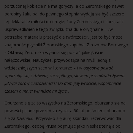
porzuconej kobiecie nie ma goryczy, a do Żeromskiego nawet
odrobiny żalu, ba, do pewnego stopnia wydają się być szczere
jej deklaracje miłości do drugiej żony Żeromskiego i córki, acz
usprawiedliwienie tego związku znajduje oryginalne – „w
potrzebie materiału przeżyć dla twórczości”. Jest to być może
znajomość psychiki Żeromskiego zupełna. Z rozmów Borowego
z Oktawią Żeromską wyłania się postać jakiejś iście
nałęczowskiej Nauzykae, przywodząca na myśl jedną z
wdzięczniejszych scen w literaturze –
I w odysową postać
wpatrując się z dziwem, zaczepiła go, słowem przemówiła żywem:
„Bywaj zdrów cudzoziemcze! Do dom gdy wrócicie, wspomnijcie
czasem o mnie: winniście mi życie”.
Oburzano się za to wszystko na Żeromskiego, oburzano się na
powieści pisane przezeń za życia, a 50 lat po śmierci oburzono
się za
Dzienniki
. Przywykło się aurę skandalu rezerwować dla
Żeromskiego, osobę Prusa pojmując jako nieskazitelną albo