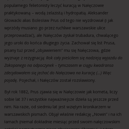
popularnego felietonisty leczyć kuracją w Nałęczowie
praktykowaną – wodą żelazistą i hydropatią. Aleksander
Głowacki alias Bolesław Prus od tego nie wyzdrowiał (i jak
wprzódy musiano go przez ruchliwe warszawskie ulice
przeprowadzać), ale Nałęczów zyskał trubadura, chwalącego
jego uroki do końca długiego życia. Zachował się list Prusa,
pisany tuż przed „objawieniem” mu się Nałęczowa, gdzie
wyznaje z rezygnacją:
Rok cały pieściłem się nadzieją wyjazdu do
Zakopanego na odpoczynek – tymczasem w ciągu kwadransa
zdecydowałem się jechać do Nałęczowa na kurację (…) Więc
pojadę.
Pojechał, i Nałęczów został rozsławiony.
Był rok 1882, Prus zjawia się w Nałęczowie jak kometa, liczy
sobie lat 37 i wszystkie najważniejsze dzieła są jeszcze przed
nim. Na razie, od siedmiu lat jest wziętym kronikarzem w
warszawskich pismach. Objął właśnie redakcję „Nowin” i na ich
łamach (niemal dokładnie miesiąc przed swoim nałęczowskim