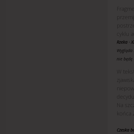
Fragme
przemi
postrze
cyklu a
Rzeka · X
Wygląda n
nie będę 
W tekst
zjawisk
niepowt
decydu
Na szc
końca
Czeska ba