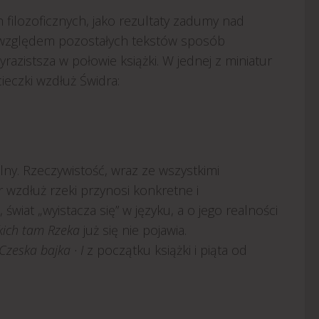
ilozoficznych, jako rezultaty zadumy nad
 względem pozostałych tekstów sposób
yrazistsza w połowie książki. W jednej z miniatur
ieczki wzdłuż Świdra:
lny. Rzeczywistość, wraz ze wszystkimi
 wzdłuż rzeki przynosi konkretne i
wiat „wyistacza się” w języku, a o jego realności
kich tam Rzeka
już się nie pojawia.
Czeska bajka · I
z początku książki i piąta od