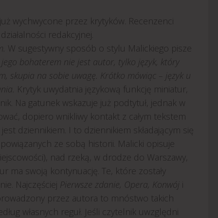
ły już wychwycone przez krytyków. Recenzenci
działalności redakcyjnej.
m.
W sugestywny sposób o stylu Malickiego pisze
jego bohaterem nie jest autor, tylko język, który
ym, skupia na sobie uwagę. Krótko mówiąc – język u
nia.
Krytyk uwydatnia językową funkcję miniatur,
nik. Na gatunek wskazuje już podtytuł, jednak w
ować, dopiero wnikliwy kontakt z całym tekstem
, jest dziennikiem. I to dziennikiem składającym się
 powiązanych ze sobą historii. Malicki opisuje
miejscowości), nad rzeką, w drodze do Warszawy,
tur ma swoją kontynuację. Te, które zostały
nie. Najczęściej
Pierwsze zdanie, Opera, Konwój
i
k prowadzony przez autora to mnóstwo takich
dług własnych reguł. Jeśli czytelnik uwzględni