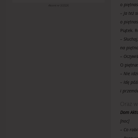
o piętnas
Akcent nr 3/2026
– Ja też 
o piętnas
Piątek. 
– Słucha
na piętna
– Oczywiś
O piętna
– Nie idz
– Idę póź
i przemów
Oraz w
Dom Aktor
[noc]
– Co rob