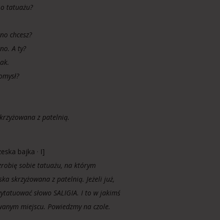
 o tatuażu?
no chcesz?
no. A ty?
ak.
omysł?
skrzyżowana z patelnią.
zeska bajka · I]
zrobię sobie tatuażu, na którym
ska skrzyżowana z patelnią. Jeżeli już,
wytatuować słowo SALIGIA. I to w jakimś
anym miejscu. Powiedzmy na czole.