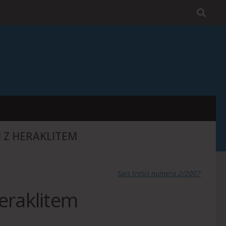
I Z HERAKLITEM
Spis treści numeru 2/2007
eraklitem