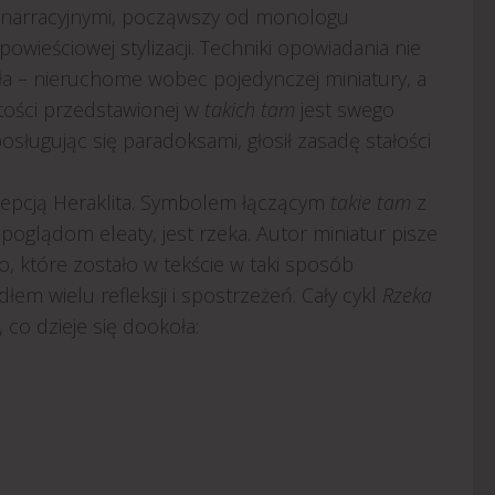
i narracyjnymi, począwszy od monologu
ieściowej stylizacji. Techniki opowiadania nie
zała – nieruchome wobec pojedynczej miniatury, a
tości przedstawionej w
takich tam
jest swego
osługując się paradoksami, głosił zasadę stałości
cepcją Heraklita. Symbolem łączącym
takie tam
z
poglądom eleaty, jest rzeka. Autor miniatur pisze
o, które zostało w tekście w taki sposób
łem wielu refleksji i spostrzeżeń. Cały cykl
Rzeka
 co dzieje się dookoła: