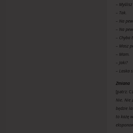
– Myślisz
– Tak.
– Na pew
– Na pew
– Chyba t
– Masz p
– Mam.
– Jaki?
– Laska 
Zmiana
[patrz: C
Nie. Nie 
będzie la
to każę 
eksponow