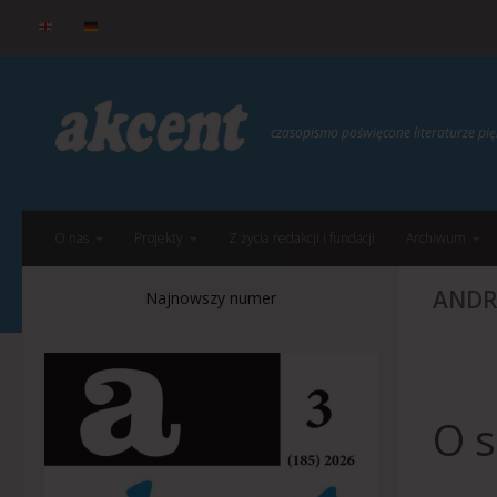
do
treści
Przejdź do treści
czasopismo poświęcone literaturze p
O nas
Projekty
Z życia redakcji i fundacji
Archiwum
ANDR
Najnowszy numer
O s