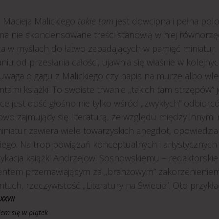
a Macieja Malickiego
takie tam
jest dowcipna i pełna polo
alnie skondensowane treści stanowią w niej równorzędn
a w myślach do łatwo zapadających w pamięć miniatur. 
iu od przesłania całości, ujawnia się właśnie w kolejn
 uwaga o gagu z Malickiego czy napis na murze albo wl
tami książki. To swoiste trwanie „takich tam strzępów” j
ce jest dość głośno nie tylko wśród „zwykłych” odbiorc
wo zajmujący się literaturą, ze względu między innymi 
iniatur zawiera wiele towarzyskich anegdot, opowiedzian
ckiego. Na trop powiązań konceptualnych i artystyczny
dykacja książki Andrzejowi Sosnowskiemu – redaktorskie
ntem przemawiającym za „branżowym” zakorzenieniem d
tach, rzeczywistość „Literatury na Świecie”. Oto przykła
XXVII
em się w piątek