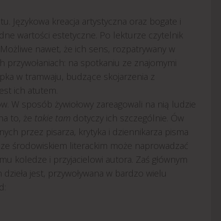
tu. Językowa kreacja artystyczna oraz bogate i
e wartości estetyczne. Po lekturze czytelnik
Możliwe nawet, że ich sens, rozpatrywany w
ych przywołaniach: na spotkaniu ze znajomymi
epka w tramwaju, budzące skojarzenia z
est ich atutem.
ów. W sposób żywiołowy zareagowali na nią ludzie
na to, że
takie tam
dotyczy ich szczególnie. Ów
ych przez pisarza, krytyka i dziennikarza pisma
ch ze środowiskiem literackim może naprowadzać
mu koledze i przyjacielowi autora. Zaś głównym
zieła jest, przywoływana w bardzo wielu
d: