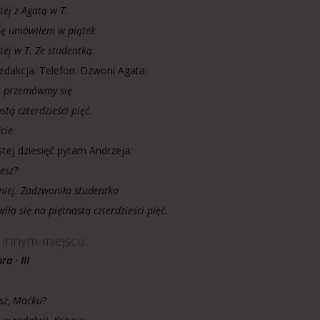
tej z Agatą w T.
się umówiłem w piątek
tej w T. Ze studentką.
Redakcja. Telefon. Dzwoni Agata:
j, przemówmy się
stą czterdzieści pięć.
cie.
stej dziesięć pytam Andrzeja:
iesz?
niej. Zadzwoniła studentka
iła się na piętnastą czterdzieści pięć.
 innym miejscu:
a · III
isz, Maćku?