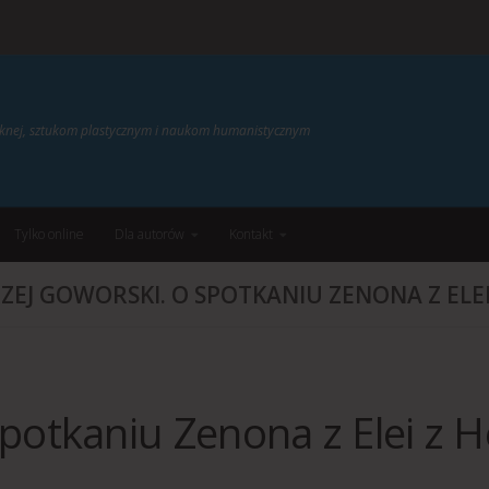
ięknej, sztukom plastycznym i naukom humanistycznym
Tylko online
Dla autorów
Kontakt
ZEJ GOWORSKI. O SPOTKANIU ZENONA Z ELE
potkaniu Zenona z Elei z H