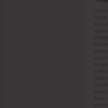
– Pracuję
Aluzje
książki
Jeszcz
Agnies
przeglą
Malicki
stawiaj
samej 
prowadz
z kilku
fabuły 
w redak
oznaczo
Rzeka
–
właśnie