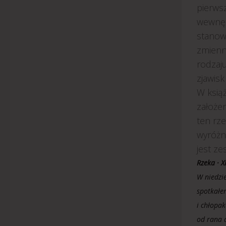
pierws
wewnęt
stanowi
zmienn
rodzaju
zjawisk 
W ksią
założen
ten rze
wyróżni
jest ze
Rzeka · XI
W niedzi
spotkałe
i chłopa
od rana d