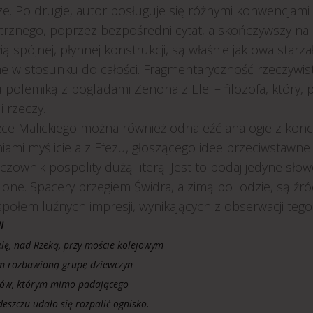
ze. Po drugie, autor posługuje się różnymi konwencjam
rznego, poprzez bezpośredni cytat, a skończywszy na pow
ą spójnej, płynnej konstrukcji, są właśnie jak owa star
e w stosunku do całości. Fragmentaryczność rzeczywis
 polemiką z poglądami Zenona z Elei – filozofa, który, p
i rzeczy.
żce Malickiego można również odnaleźć analogie z kon
iami myśliciela z Efezu, głoszącego idee przeciwstawne 
czownik pospolity dużą literą. Jest to bodaj jedyne słow
one. Spacery brzegiem Świdra, a zimą po lodzie, są źród
społem luźnych impresji, wynikających z obserwacji tego,
I
elę, nad Rzeką, przy moście kolejowym
m rozbawioną grupę dziewczyn
ków, którym mimo padającego
eszczu udało się rozpalić ognisko.