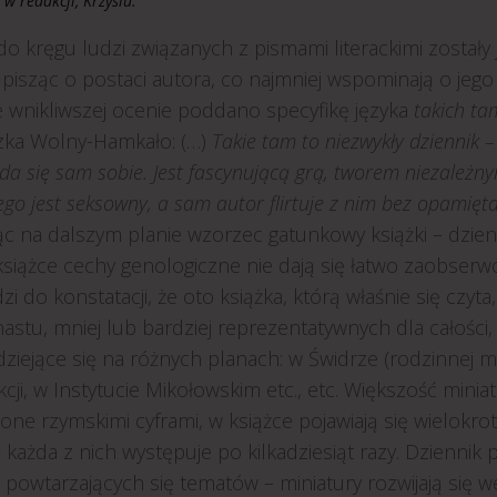
 w redakcji, Krzysiu.
 do kręgu ludzi związanych z pismami literackimi zosta
, pisząc o postaci autora, co najmniej wspominają o jego 
e wnikliwszej ocenie poddano specyfikę języka
takich ta
zka Wolny-Hamkało: (…)
Takie tam to niezwykły dziennik – 
da się sam sobie. Jest fascynującą grą, tworem niezależn
ego jest seksowny, a sam autor flirtuje z nim bez opamięta
ąc na dalszym planie wzorzec gatunkowy książki – dzien
książce cechy genologiczne nie dają się łatwo zaobserw
i do konstatacji, że oto książka, którą właśnie się czyta
nastu, mniej lub bardziej reprezentatywnych dla całości,
dziejące się na różnych planach: w Świdrze (rodzinnej 
cji, w Instytucie Mikołowskim etc., etc. Większość minia
ne rzymskimi cyframi, w książce pojawiają się wielokrot
 każda z nich występuje po kilkadziesiąt razy. Dzienni
 powtarzających się tematów – miniatury rozwijają się we