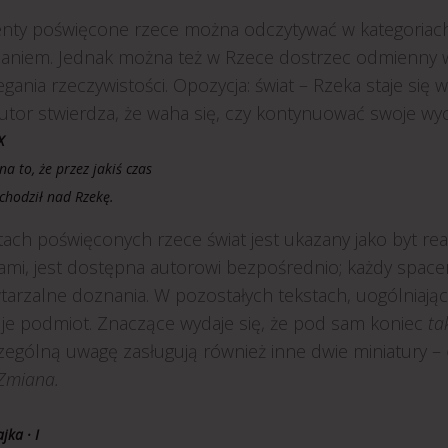
nty poświęcone rzece można odczytywać w kategoriach f
janiem. Jednak można też w Rzece dostrzec odmienny
gania rzeczywistości. Opozycja: świat – Rzeka staje się w
utor stwierdza, że waha się, czy kontynuować swoje wyc
X
a to, że przez jakiś czas
chodził nad Rzekę.
ach poświęconych rzece świat jest ukazany jako byt rea
ami, jest dostępna autorowi bezpośrednio; każdy spacer
arzalne doznania. W pozostałych tekstach, uogólniając, ś
je podmiot. Znaczące wydaje się, że pod sam koniec
ta
zególną uwagę zasługują również inne dwie miniatury –
Zmiana.
jka · I