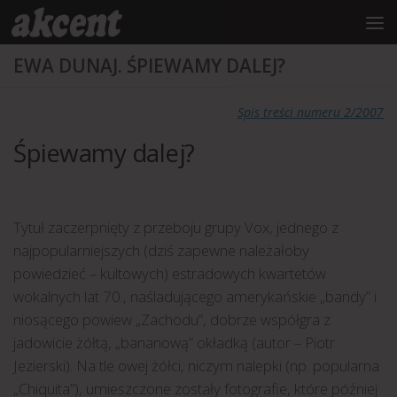
do
treści
Przejdź do treści
EWA DUNAJ. ŚPIEWAMY DALEJ?
Spis treści numeru 2/2007
Śpiewamy dalej?
Tytuł zaczerpnięty z przeboju grupy Vox, jednego z
najpopularniejszych (dziś zapewne należałoby
powiedzieć – kultowych) estradowych kwartetów
wokalnych lat 70., naśladującego amerykańskie „bandy” i
niosącego powiew „Zachodu”, dobrze współgra z
jadowicie żółtą, „bananową” okładką (autor – Piotr
Jezierski). Na tle owej żółci, niczym nalepki (np. popularna
„Chiquita”), umieszczone zostały fotografie, które później