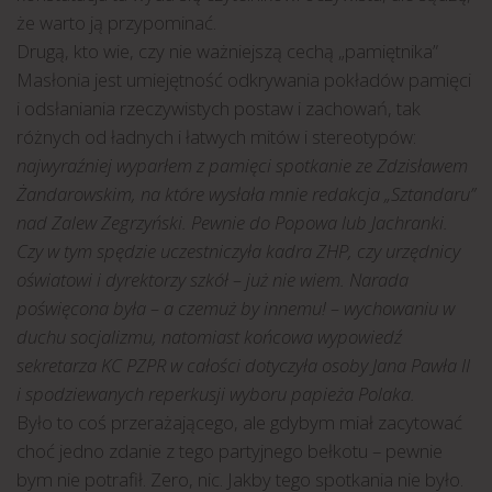
że warto ją przypominać.
Drugą, kto wie, czy nie ważniejszą cechą „pamiętnika”
Masłonia jest umiejętność odkrywania pokładów pamięci
i odsłaniania rzeczywistych postaw i zachowań, tak
różnych od ładnych i łatwych mitów i stereotypów:
najwyraźniej wyparłem z pamięci spotkanie ze Zdzisławem
Żandarowskim, na które wysłała mnie redakcja „Sztandaru”
nad Zalew Zegrzyński. Pewnie do Popowa lub Jachranki.
Czy w tym spędzie uczestniczyła kadra ZHP, czy urzędnicy
oświatowi i dyrektorzy szkół – już nie wiem. Narada
poświęcona była – a czemuż by innemu! – wychowaniu w
duchu socjalizmu, natomiast końcowa wypowiedź
sekretarza KC PZPR w całości dotyczyła osoby Jana Pawła II
i spodziewanych reperkusji wyboru papieża Polaka.
Było to coś przerażającego, ale gdybym miał zacytować
choć jedno zdanie z tego partyjnego bełkotu – pewnie
bym nie potrafił. Zero, nic. Jakby tego spotkania nie było.