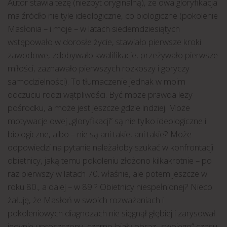
Autor stawia tezę (niezbyt oryginalną), że owa gloryfikacja
ma źródło nie tyle ideologiczne, co biologiczne (pokolenie
Masłonia – i moje – w latach siedemdziesiątych
wstępowało w dorosłe życie, stawiało pierwsze kroki
zawodowe, zdobywało kwalifikacje, przeżywało pierwsze
miłości, zaznawało pierwszych rozkoszy i goryczy
samodzielności). To tłumaczenie jednak w moim
odczuciu rodzi wątpliwości. Być może prawda leży
pośrodku, a może jest jeszcze gdzie indziej. Może
motywacje owej „gloryfikacji” są nie tylko ideologiczne i
biologiczne, albo – nie są ani takie, ani takie? Może
odpowiedzi na pytanie należałoby szukać w konfrontacji
obietnicy, jaką temu pokoleniu złożono kilkakrotnie – po
raz pierwszy w latach 70. właśnie, ale potem jeszcze w
roku 80., a dalej – w 89.? Obietnicy niespełnionej? Nieco
żałuję, że Masłoń w swoich rozważaniach i
pokoleniowych diagnozach nie sięgnął głębiej i zarysował
jedynie uproszczony, czarno-biały obraz „swojego” czasu