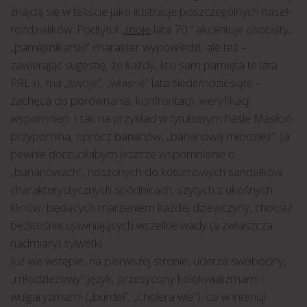
znajdą się w tekście jako ilustracje poszczególnych haseł-
rozdzialików. Podtytuł „
moje
lata 70.” akcentuje osobisty,
„pamiętnikarski” charakter wypowiedzi, ale też –
zawierając sugestię, że każdy, kto sam pamięta te lata
PRL-u, ma „swoje”, „własne” lata siedemdziesiąte –
zachęca do porównania, konfrontacji, weryfikacji
wspomnień. I tak na przykład w tytułowym haśle Masłoń
przypomina, oprócz bananów, „bananową młodzież”. Ja
pewnie dorzuciłabym jeszcze wspomnienie o
„bananówach”, noszonych do koturnowych sandałków
charakterystycznych spódnicach, szytych z ukośnych
klinów, będących marzeniem każdej dziewczyny, chociaż
bezlitośnie ujawniających wszelkie wady (a zwłaszcza
nadmiary) sylwetki.
Już we wstępie, na pierwszej stronie, uderza swobodny,
„młodzieżowy” język, przesycony kolokwializmami i
wulgaryzmami („burdel”, „cholera wie”), co w intencji