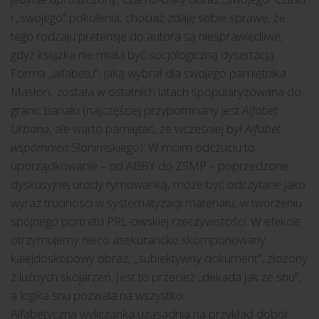
i „swojego” pokolenia, chociaż zdaję sobie sprawę, że
tego rodzaju pretensje do autora są niesprawiedliwe,
gdyż książka nie miała być socjologiczną dysertacją.
Forma „alfabetu”, jaką wybrał dla swojego pamiętnika
Masłoń, została w ostatnich latach spopularyzowana do
granic banału (najczęściej przypominany jest
Alfabet
Urbana
, ale warto pamiętać, że wcześniej był
Alfabet
wspomnień
Słonimskiego). W moim odczuciu to
uporządkowanie – od ABBY do ZSMP – poprzedzone
dyskusyjnej urody rymowanką, może być odczytane jako
wyraz trudności w systematyzacji materiału, w tworzeniu
spójnego portretu PRL-owskiej rzeczywistości. W efekcie
otrzymujemy nieco asekurancko skomponowany
kalejdoskopowy obraz, „subiektywny dokument”, złożony
z luźnych skojarzeń. Jest to przecież „dekada jak ze snu”,
a logika snu pozwala na wszystko.
Alfabetyczna wyliczanka uzasadnia na przykład dobór