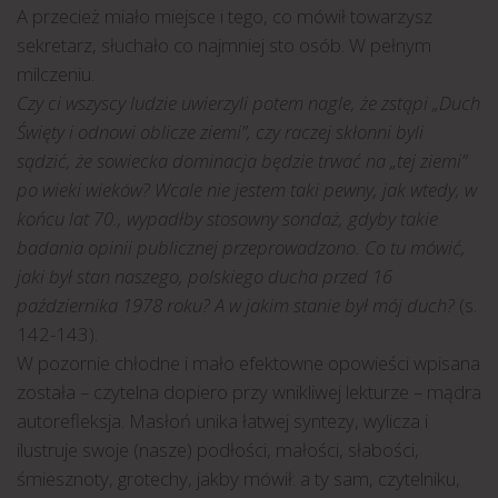
A przecież miało miejsce i tego, co mówił towarzysz
sekretarz, słuchało co najmniej sto osób. W pełnym
milczeniu.
Czy ci wszyscy ludzie uwierzyli potem nagle, że zstąpi „Duch
Święty i odnowi oblicze ziemi”, czy raczej skłonni byli
sądzić, że sowiecka dominacja będzie trwać na „tej ziemi”
po wieki wieków? Wcale nie jestem taki pewny, jak wtedy, w
końcu lat 70., wypadłby stosowny sondaż, gdyby takie
badania opinii publicznej przeprowadzono. Co tu mówić,
jaki był stan naszego, polskiego ducha przed 16
października 1978 roku? A w jakim stanie był mój duch?
(s.
142-143).
W pozornie chłodne i mało efektowne opowieści wpisana
została – czytelna dopiero przy wnikliwej lekturze – mądra
autorefleksja. Masłoń unika łatwej syntezy, wylicza i
ilustruje swoje (nasze) podłości, małości, słabości,
śmiesznoty, grotechy, jakby mówił: a ty sam, czytelniku,