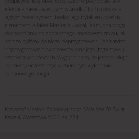
podpisywał listę obecności, szedł w pochodzie, a w
efekcie – nawet jeżeli „tam w środku” kpił i psioczył –
legitymizował system, będąc jego trybikiem, częścią,
elementem. Alfabet Masłonia ukazał, jak trudną drogą
dochodziliśmy do społecznego, masowego zrywu, jak
bardzo byliśmy do niego nieprzygotowani i jak bardzo
nieprzygotowanie owo zaważyło na jego (tego zrywu)
ostatecznych efektach. Wygląda na to, że jeszcze długo
będziemy uczestniczyć w chóralnym wykonaniu
bananowego songu…
Krzysztof Masłoń:
Bananowy song. Moje lata 70
. Świat
Książki, Warszawa 2006, ss. 224.