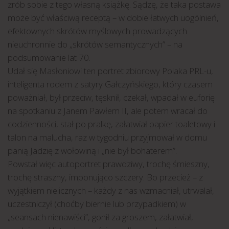
zrób sobie z tego własną książkę. Sądzę, że taka postawa
może być właściwą receptą – w dobie łatwych uogólnień,
efektownych skrótów myślowych prowadzących
nieuchronnie do „skrótów semantycznych” – na
podsumowanie lat 70.
Udał się Masłoniowi ten portret zbiorowy Polaka PRL-u,
inteligenta rodem z satyry Gałczyńskiego, który czasem
poważniał, był przeciw, tęsknił, czekał, wpadał w euforię
na spotkaniu z Janem Pawłem II, ale potem wracał do
codzienności, stał po pralkę, załatwiał papier toaletowy i
talon na malucha, raz w tygodniu przyjmował w domu
panią Jadzię z wołowiną i „nie był bohaterem”.
Powstał więc autoportret prawdziwy, trochę śmieszny,
trochę straszny, imponująco szczery. Bo przecież – z
wyjątkiem nielicznych – każdy z nas wzmacniał, utrwalał,
uczestniczył (choćby biernie lub przypadkiem) w
„seansach nienawiści”, gonił za groszem, załatwiał,