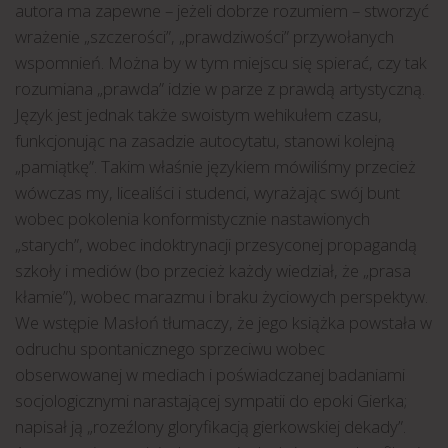
autora ma zapewne – jeżeli dobrze rozumiem – stworzyć
wrażenie „szczerości”, „prawdziwości” przywołanych
wspomnień. Można by w tym miejscu się spierać, czy tak
rozumiana „prawda” idzie w parze z prawdą artystyczną.
Język jest jednak także swoistym wehikułem czasu,
funkcjonując na zasadzie autocytatu, stanowi kolejną
„pamiątkę”. Takim właśnie językiem mówiliśmy przecież
wówczas my, licealiści i studenci, wyrażając swój bunt
wobec pokolenia konformistycznie nastawionych
„starych”, wobec indoktrynacji przesyconej propagandą
szkoły i mediów (bo przecież każdy wiedział, że „prasa
kłamie”), wobec marazmu i braku życiowych perspektyw.
We wstępie Masłoń tłumaczy, że jego książka powstała w
odruchu spontanicznego sprzeciwu wobec
obserwowanej w mediach i poświadczanej badaniami
socjologicznymi narastającej sympatii do epoki Gierka;
napisał ją „rozeźlony gloryfikacją gierkowskiej dekady”.