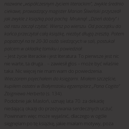
nazwane „współczesnym życiem literackim”, zwykle średnio
ciekawe, prowadzący magister Marian Śliwiński przyszedł
jak zwykle z książką pod pachą. Mruknął: „Dzień dobry” i
od razu zaczął czytać. Wiersz po wierszu. Od początku do
końca przeczytał całą książkę, niezbyt długą zresztą. Potem
popatrzył na te 20-30 osób siedzących w sali, postukał
palcem w okładkę tomiku i powiedział:
– Jest życie literackie i jest literatura. To pierwsze jest nic
nie warte, ta druga… – zawiesił głos – może być właśnie
taka. Nic więcej nie mam wam do powiedzenia.
Wieczorem pojechałem do księgarni. Miałem szczęście,
kupiłem ostatni w Białymstoku egzemplarz „Pana Cogito”
Zbigniewa Herberta
(s. 134).
Podobnie jak Masłoń, uznaję lata 70. za dekadę
niedającą okazji do przeżywania serdecznych uczuć.
Powinnam więc może wyjaśnić, dlaczego w ogóle
sięgnęłam po tę książkę, jakie miałam motywy, poza