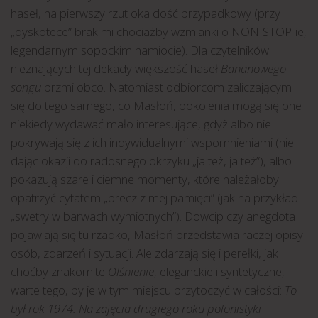
haseł, na pierwszy rzut oka dość przypadkowy (przy
„dyskotece” brak mi chociażby wzmianki o NON-STOP-ie,
legendarnym sopockim namiocie). Dla czytelników
nieznających tej dekady większość haseł
Bananowego
songu
brzmi obco. Natomiast odbiorcom zaliczającym
się do tego samego, co Masłoń, pokolenia mogą się one
niekiedy wydawać mało interesujące, gdyż albo nie
pokrywają się z ich indywidualnymi wspomnieniami (nie
dając okazji do radosnego okrzyku „ja też, ja też”), albo
pokazują szare i ciemne momenty, które należałoby
opatrzyć cytatem „precz z mej pamięci” (jak na przykład
„swetry w barwach wymiotnych”). Dowcip czy anegdota
pojawiają się tu rzadko, Masłoń przedstawia raczej opisy
osób, zdarzeń i sytuacji. Ale zdarzają się i perełki, jak
choćby znakomite
Olśnienie
, eleganckie i syntetyczne,
warte tego, by je w tym miejscu przytoczyć w całości:
To
był rok 1974. Na zajęcia drugiego roku polonistyki