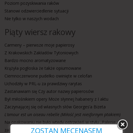
Poziom pozyskiwania raków
Stanowi odzwierciedlenie sytuacji
Nie tylko w naszych wodach
Piąty wiersz rakowy
Carmeny – pierwsze moje papierosy
Z Krakowskich Zakładów Tytoniowych
Bardzo mocno aromatyzowane
Krążyła pogłoska że także opiumowane
Ciemnoczerwone pudełko owinięte w celofan
Uchodziły w PRL-u za prawdziwy rarytas
Zastanawiam się Czy autor nazwy papierosów
Był miłośnikiem opery Może słynnej habanery z I aktu
Zaczynającej się od własnych słów Georges’a Bizeta
L’amour est un oiseau rebelle (Miłość jest niesfornym ptakiem)
Na opakowaniu nie było wtedy ostrzeżeń w stylu „Palenie
ZOSTAŃ MECENASEM
zabija”