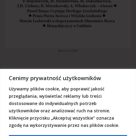
Akcent nr 3/2026
Cenimy prywatność użytkowników
Używamy plików cookie, aby poprawić jakość
„Akcent” jest czasopismem niezależnym, utrzymujemy się z dotacji
budżetowych oraz darowizn. Będziemy wdzięczni, jeśli zechcą nas
przeglądania, wyświetlać reklamy lub treści
Państwo wesprzeć dowolną kwotą.
dostosowane do indywidualnych potrzeb
Wschodnia Fundacja Kultury „Akcent”, ul. Grodzka 3, 20-112 Lublin
użytkowników oraz analizować ruch na stronie.
Nr rachunku:
50124015031111000017528667
(z dopiskiem: Darowizna na działalność statutową Wschodniej
Kliknięcie przycisku „Akceptuj wszystkie” oznacza
Fundacji Kultury Akcent w sferze pożytku publicznego)
zgodę na wykorzystywanie przez nas plików cookie.