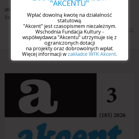
"AKCENTU"
Jak Cyganka Carmen nikt nie czuł się odpowiedzialny
Wpłać dowolną kwotę na działalność
Za krzywdę którą wyrządza usidlonym
statutową.
"Akcent" jest czasopismem niezależnym.
Więcej wierszy w tradycyjnym wydaniu „Akcentu”.
Wschodnia Fundacja Kultury -
współwydawca "Akcentu" utrzymuje się z
ograniczonych dotacji
na projekty oraz dobrowolnych wpłat.
Więcej informacji w
zakładce WFK Akcent
.
Najnowszy numer