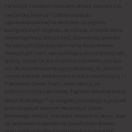
ma koszyk z kwiatami i owocami, atrybut związany z jej
męczeńską śmiercią
. Odbiorca plakatu
12
najprawdopodobniej nie dostrzeże szczegółów
ikonograficznych oryginału, ale odczuje, iż młoda dama
skrywa tajemnice, których treść dopowiedzą spektakle.
Na większości plakatów tłem i ramą dla przekazów
słownych jest czerń, wprowadzająca do kompozycji ład i
spokój, chociaż nie jest oczywiście warunkiem sine qua
non dla zaistnienia kompozycji plakatowej. Jej obecność
została znacznie zredukowana w pracy towarzyszącej 12
Polkowickim Dniom Teatru. Autor nałożył, jak
półprzezroczystą kalkomanię, fragment delikatnej twarzy
Wenus
Botticellego
na fotografię przeciętego w poprzek
13
pnia o bogatych walorach fakturowych. Dzieło
florenckiego mistrza, malowane temperą na desce, staje
się destruktem malarskim na specyficznym drewnie,
przez malarzy w takiej formie niewykorzystywanym.