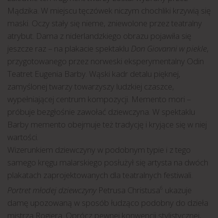
Mądzika. W miejscu tęczówek niczym chochliki krzywią się
maski. Oczy stały się nieme, zniewolone przez teatralny
atrybut. Dama z niderlandzkiego obrazu pojawiła się
jeszcze raz – na plakacie spektaklu
Don Giovanni w piekle
,
przygotowanego przez norweski eksperymentalny Odin
Teatret Eugenia Barby. Wąski kadr detalu pięknej,
zamyślonej twarzy towarzyszy ludzkiej czaszce,
wypełniającej centrum kompozycji. Memento mori –
próbuje bezgłośnie zawołać dziewczyna. W spektaklu
Barby memento obejmuje też tradycję i kryjące się w niej
wartości.
Wizerunkiem dziewczyny w podobnym typie i z tego
samego kręgu malarskiego posłużył się artysta na dwóch
plakatach zaprojektowanych dla teatralnych festiwali.
Portret młodej dziewczyny
Petrusa Christusa
ukazuje
6
damę upozowaną w sposób łudząco podobny do dzieła
mistrza Rogiera. Oprócz pewnej konwencji stylistycznej,