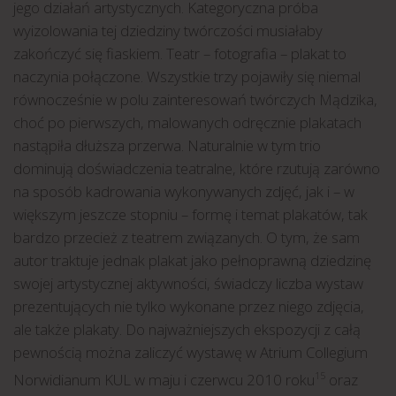
jego działań artystycznych. Kategoryczna próba
wyizolowania tej dziedziny twórczości musiałaby
zakończyć się fiaskiem. Teatr – fotografia – plakat to
naczynia połączone. Wszystkie trzy pojawiły się niemal
równocześnie w polu zainteresowań twórczych Mądzika,
choć po pierwszych, malowanych odręcznie plakatach
nastąpiła dłuższa przerwa. Naturalnie w tym trio
dominują doświadczenia teatralne, które rzutują zarówno
na sposób kadrowania wykonywanych zdjęć, jak i – w
większym jeszcze stopniu – formę i temat plakatów, tak
bardzo przecież z teatrem związanych. O tym, że sam
autor traktuje jednak plakat jako pełnoprawną dziedzinę
swojej artystycznej aktywności, świadczy liczba wystaw
prezentujących nie tylko wykonane przez niego zdjęcia,
ale także plakaty. Do najważniejszych ekspozycji z całą
pewnością można zaliczyć wystawę w Atrium Collegium
Norwidianum KUL w maju i czerwcu 2010 roku
oraz
15