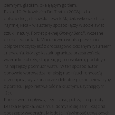
ciemnym, gładkim, okalającym go tłem.
Plakat 10 Polkowickich Dni Teatru (2008) – dla
polkowickiego festiwalu Leszek Mądzik wykonał ich co
najmniej kilka – w subtelny sposób łączy w sobie świat
sztuki i natury. Portret pięknej
Ginevry Benci
, wczesne
8
dzieło Leonarda da Vinci, niczym woalka przysłania
półprzezroczysty liść z drobiazgowo oddanym rysunkiem
unerwienia, którego kształt ogranicza przestrzeń dla
wizerunku kobiety, stając się jego nośnikiem, podatnym
na najlżejszy podmuch wiatru. W ten sposób autor
ponownie wprowadza refleksję nad nieuchronnością
przemijania, wyrażoną przez delikatne piękno dziewczyny
z portretu i jego nietrwałość na kruchym, usychającym
liściu.
Konsekwencji upływającego czasu, patrząc na plakaty
Leszka Mądzika, widz musi domyślić się sam, licząc na
podszepty wyobraźni. Młodość i niewinność utrwalonych