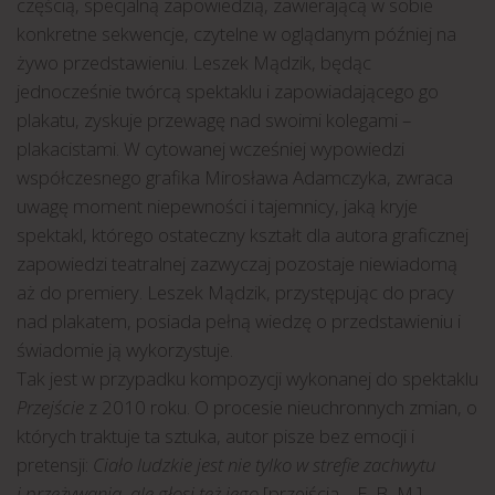
częścią, specjalną zapowiedzią, zawierającą w sobie
konkretne sekwencje, czytelne w oglądanym później na
żywo przedstawieniu. Leszek Mądzik, będąc
jednocześnie twórcą spektaklu i zapowiadającego go
plakatu, zyskuje przewagę nad swoimi kolegami –
plakacistami. W cytowanej wcześniej wypowiedzi
współczesnego grafika Mirosława Adamczyka, zwraca
uwagę moment niepewności i tajemnicy, jaką kryje
spektakl, którego ostateczny kształt dla autora graficznej
zapowiedzi teatralnej zazwyczaj pozostaje niewiadomą
aż do premiery. Leszek Mądzik, przystępując do pracy
nad plakatem, posiada pełną wiedzę o przedstawieniu i
świadomie ją wykorzystuje.
Tak jest w przypadku kompozycji wykonanej do spektaklu
Przejście
z 2010 roku. O procesie nieuchronnych zmian, o
których traktuje ta sztuka, autor pisze bez emocji i
pretensji:
Ciało ludzkie jest nie tylko w strefie zachwytu
i przeżywania, ale głosi też jego
[przejścia – E. B.-M.]