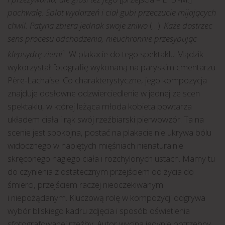
pochwałę. Splot wydarzeń i ciał gubi przeczucie mijających
chwil. Patyna zbiera jednak swoje żniwo
(…).
Każe dostrzec
sens procesu odchodzenia, nieuchronnie przesypując
klepsydrę ziemi
. W plakacie do tego spektaklu Mądzik
1
wykorzystał fotografię wykonaną na paryskim cmentarzu
Père-Lachaise. Co charakterystyczne, jego kompozycja
znajduje dosłowne odzwierciedlenie w jednej ze scen
spektaklu, w której leżąca młoda kobieta powtarza
układem ciała i rąk swój rzeźbiarski pierwowzór. Ta na
scenie jest spokojna, postać na plakacie nie ukrywa bólu
widocznego w napiętych mięśniach nienaturalnie
skręconego nagiego ciała i rozchylonych ustach. Mamy tu
do czynienia z ostatecznym przejściem od życia do
śmierci, przejściem raczej nieoczekiwanym
i niepożądanym. Kluczową rolę w kompozycji odgrywa
wybór bliskiego kadru zdjęcia i sposób oświetlenia
sfotografowanej rzeźby. Autor wycina jedynie potrzebny