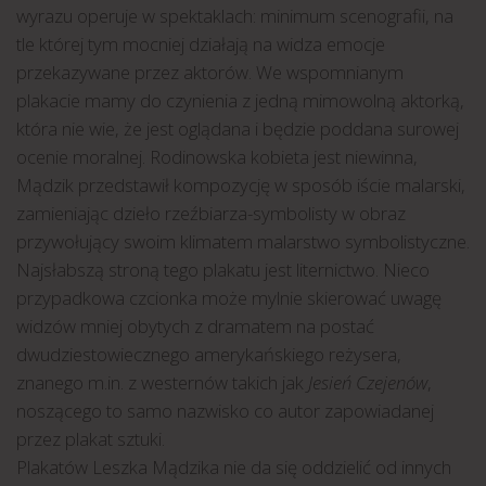
wyrazu operuje w spektaklach: minimum scenografii, na
tle której tym mocniej działają na widza emocje
przekazywane przez aktorów. We wspomnianym
plakacie mamy do czynienia z jedną mimowolną aktorką,
która nie wie, że jest oglądana i będzie poddana surowej
ocenie moralnej. Rodinowska kobieta jest niewinna,
Mądzik przedstawił kompozycję w sposób iście malarski,
zamieniając dzieło rzeźbiarza-symbolisty w obraz
przywołujący swoim klimatem malarstwo symbolistyczne.
Najsłabszą stroną tego plakatu jest liternictwo. Nieco
przypadkowa czcionka może mylnie skierować uwagę
widzów mniej obytych z dramatem na postać
dwudziestowiecznego amerykańskiego reżysera,
znanego m.in. z westernów takich jak
Jesień Czejenów
,
noszącego to samo nazwisko co autor zapowiadanej
przez plakat sztuki.
Plakatów Leszka Mądzika nie da się oddzielić od innych