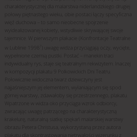
charakterystycznej dla malarstwa niderlandzkiego drugiej
połowy piętnastego wieku, obie postaci łączy specyficzna
więź duchowa – to samo nieobecne spojrzenie
wyidealizowanej kobiety, wstydliwie skrywającej swoje
tajemnice. W pierwszym plakacie (Konfrontacje Teatralne
w Lublinie 1998
) uwagę widza przyciągają oczy, wycięte,
7
wypełnione czernią pustki. Postać – manekin traci
indywidualny rys, staje się teatralnym rekwizytem. Inaczej
w kompozycji plakatu 9 Polkowickich Dni Teatru.
Połowicznie widoczna twarz dziewczyny jest
najjaśniejszym jej elementem, wyłaniającym się spod
górnej warstwy, zdawałoby się przestrzennego, plakatu.
Wpatrzone w widza oko przyciąga wzrok odbiorcy,
zwracając uwagę patrzącego na charakterystyczną
krakelurę, naturalną siatkę spękań malarskiej warstwy
obrazu Petera Christusa, wykorzystaną przez autora
plakatu dla skontrastowania nietrwałości wizerunku z