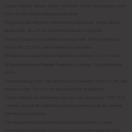
5
Lucas Cranach Starszy:
Wenus i Amor
(ok. 1530), olej na desce, wym.
165 x 60 cm, Galeria Malarstwa w Berlinie.
6
Rogier van der Weyden:
Portret młodej kobiety
(ok. 1460), olej na
desce, wym. 36 x 27 cm, Galeria Narodowa w Londynie.
7
Petrus Christus:
Portret młodej dziewczyny
(ok. 1470), tempera na
desce, 29 x 22,5 cm, Galeria Malarstwa w Berlinie.
8
III Międzynarodowy Festiwal Teatralny w Lublinie, 14-17.10.1998.
9
8 Międzynarodowy Festiwal Teatralny w Lublinie, 1-4 października
2003 r.
10
Hans Baldung Grien:
Trzy okresy z życia człowieka i śmierć
(1539), olej
na desce, wym. 151 x 61 cm, Muzeum Prado w Madrycie.
11
Mistrz Ołtarza Św. Bartłomieja:
Św. Piotr i św. Dorota
(ok. 1505-1510
– jedno z dwóch skrzydeł ołtarzowych), tempera na desce, Galeria
Narodowa w Londynie.
12
Według przekazów Dorota prowadzona na śmierć za wiarę
chrześcijańską (skazana za czasów cesarza Dioklecjana) spotkała