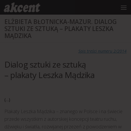
do
treści
Przejdź do treści
ELŻBIETA BŁOTNICKA-MAZUR. DIALOG
SZTUKI ZE SZTUKĄ – PLAKATY LESZKA
MĄDZIKA
Spis treści numeru 2/2014
Dialog sztuki ze sztuką
– plakaty Leszka Mądzika
(…)
Plakaty Leszka Mądzika – znanego w Polsce i na świecie
przede wszystkim z autorskiej koncepcji teatru ruchu,
dźwięku i światła, rozwijanej przezeń z powodzeniem w