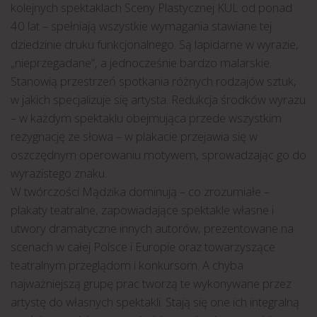
kolejnych spektaklach Sceny Plastycznej KUL od ponad
40 lat – spełniają wszystkie wymagania stawiane tej
dziedzinie druku funkcjonalnego. Są lapidarne w wyrazie,
„nieprzegadane”, a jednocześnie bardzo malarskie.
Stanowią przestrzeń spotkania różnych rodzajów sztuk,
w jakich specjalizuje się artysta. Redukcja środków wyrazu
– w każdym spektaklu obejmująca przede wszystkim
rezygnację ze słowa – w plakacie przejawia się w
oszczędnym operowaniu motywem, sprowadzając go do
wyrazistego znaku.
W twórczości Mądzika dominują – co zrozumiałe –
plakaty teatralne, zapowiadające spektakle własne i
utwory dramatyczne innych autorów, prezentowane na
scenach w całej Polsce i Europie oraz towarzyszące
teatralnym przeglądom i konkursom. A chyba
najważniejszą grupę prac tworzą te wykonywane przez
artystę do własnych spektakli. Stają się one ich integralną