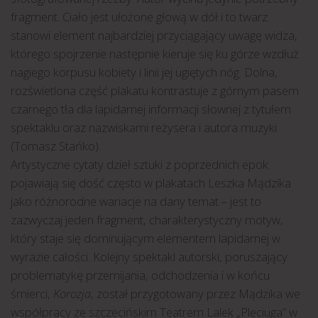
fragment. Ciało jest ułożone głową w dół i to twarz
stanowi element najbardziej przyciągający uwagę widza,
którego spojrzenie następnie kieruje się ku górze wzdłuż
nagiego korpusu kobiety i linii jej ugiętych nóg. Dolna,
rozświetlona część plakatu kontrastuje z górnym pasem
czarnego tła dla lapidarnej informacji słownej z tytułem
spektaklu oraz nazwiskami reżysera i autora muzyki
(Tomasz Stańko).
Artystyczne cytaty dzieł sztuki z poprzednich epok
pojawiają się dość często w plakatach Leszka Mądzika
jako różnorodne wariacje na dany temat – jest to
zazwyczaj jeden fragment, charakterystyczny motyw,
który staje się dominującym elementem lapidarnej w
wyrazie całości. Kolejny spektakl autorski, poruszający
problematykę przemijania, odchodzenia i w końcu
śmierci,
Korozja
, został przygotowany przez Mądzika we
współpracy ze szczecińskim Teatrem Lalek „Pleciuga” w