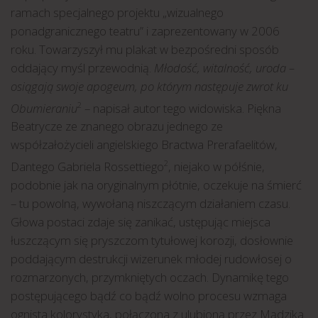
ramach specjalnego projektu „wizualnego
ponadgranicznego teatru” i zaprezentowany w 2006
roku. Towarzyszył mu plakat w bezpośredni sposób
oddający myśl przewodnią.
Młodość, witalność, uroda –
osiągają swoje apogeum, po którym następuje zwrot ku
Obumieraniu
– napisał autor tego widowiska. Piękna
2
Beatrycze ze znanego obrazu jednego ze
współzałożycieli angielskiego Bractwa Prerafaelitów,
Dantego Gabriela Rossettiego
, niejako w półśnie,
2
podobnie jak na oryginalnym płótnie, oczekuje na śmierć
– tu powolną, wywołaną niszczącym działaniem czasu.
Głowa postaci zdaje się zanikać, ustępując miejsca
łuszczącym się pryszczom tytułowej korozji, dosłownie
poddającym destrukcji wizerunek młodej rudowłosej o
rozmarzonych, przymkniętych oczach. Dynamikę tego
postępującego bądź co bądź wolno procesu wzmaga
ognista kolorystyka, połączona z ulubioną przez Mądzika