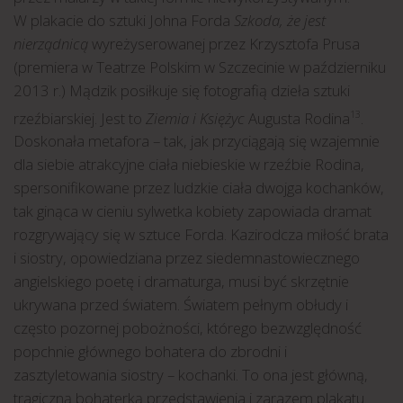
W plakacie do sztuki Johna Forda
Szkoda, że jest
nierządnicą
wyreżyserowanej przez Krzysztofa Prusa
(premiera w Teatrze Polskim w Szczecinie w październiku
2013 r.) Mądzik posiłkuje się fotografią dzieła sztuki
rzeźbiarskiej. Jest to
Ziemia i Księżyc
Augusta Rodina
.
13
Doskonała metafora – tak, jak przyciągają się wzajemnie
dla siebie atrakcyjne ciała niebieskie w rzeźbie Rodina,
spersonifikowane przez ludzkie ciała dwojga kochanków,
tak ginąca w cieniu sylwetka kobiety zapowiada dramat
rozgrywający się w sztuce Forda. Kazirodcza miłość brata
i siostry, opowiedziana przez siedemnastowiecznego
angielskiego poetę i dramaturga, musi być skrzętnie
ukrywana przed światem. Światem pełnym obłudy i
często pozornej pobożności, którego bezwzględność
popchnie głównego bohatera do zbrodni i
zasztyletowania siostry – kochanki. To ona jest główną,
tragiczną bohaterką przedstawienia i zarazem plakatu.