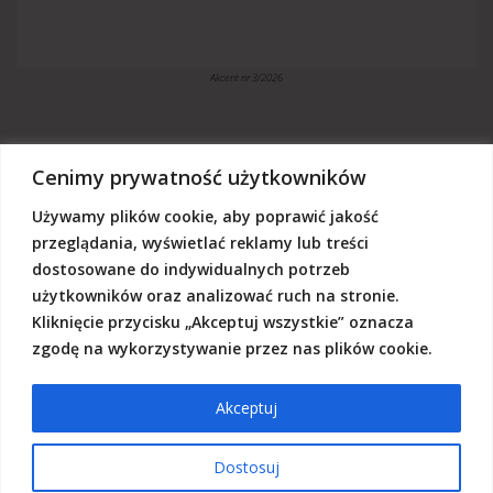
Akcent nr 3/2026
Cenimy prywatność użytkowników
Używamy plików cookie, aby poprawić jakość
„Akcent” jest czasopismem niezależnym, utrzymujemy się z dotacji
budżetowych oraz darowizn. Będziemy wdzięczni, jeśli zechcą nas
przeglądania, wyświetlać reklamy lub treści
Państwo wesprzeć dowolną kwotą.
dostosowane do indywidualnych potrzeb
Wschodnia Fundacja Kultury „Akcent”, ul. Grodzka 3, 20-112 Lublin
użytkowników oraz analizować ruch na stronie.
Nr rachunku:
50124015031111000017528667
(z dopiskiem: Darowizna na działalność statutową Wschodniej
Kliknięcie przycisku „Akceptuj wszystkie” oznacza
Fundacji Kultury Akcent w sferze pożytku publicznego)
zgodę na wykorzystywanie przez nas plików cookie.
Akceptuj
© 2026 Akcent |
Polityka prywatności
|
Deklaracja dostępności
Dostosuj