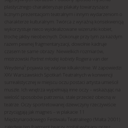
plastycznego charakteryzuje plakaty towarzyszące
licznym prezentacjom teatralnym i innym wydarzeniom o
charakterze kulturalnym. Twórca z wyraźną konsekwencją
wykorzystuje nieco wyidealizowane wizerunki kobiet,
trochę jakby nieobecnych. Dokonuje przy tym za każdym
razem pewnej fragmentaryzacji, dowolnie kadruje
czasem te same obrazy. Niewielkich rozmiarów,
mistrzowski
Portret młodej kobiety
Rogiera van der
Weydena
pojawia się właśnie kilkakrotnie. W zapowiedzi
5
XXV Warszawskich Spotkań Teatralnych w konwencji
surrealistycznej w miejscu oczu postaci artysta umieścił
muszle. Ich wnętrza wypełniają inne oczy – wskazując na
wielość sposobów patrzenia, stale przecież obecną w
teatrze. Oczy sportretowanej dziewczyny rzeczywiście
przyciągają jak magnes – w plakacie 11
Międzynarodowego Festiwalu Teatralnego (Malta 2001)
zaledwie ten fragment twarzy został wybrany przez