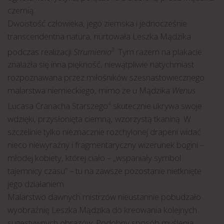
czernią.
Dwoistość człowieka, jego ziemska i jednocześnie
transcendentna natura, nurtowała Leszka Mądzika
podczas realizacji
Strumienia
. Tym razem na plakacie
3
znalazła się inna piękność, niewątpliwie natychmiast
rozpoznawana przez miłośników szesnastowiecznego
malarstwa niemieckiego, mimo że u Mądzika
Wenus
Lucasa Cranacha Starszego
skutecznie ukrywa swoje
4
wdzięki, przysłonięta ciemną, wzorzystą tkaniną. W
szczelinie tylko nieznacznie rozchylonej draperii widać
nieco niewyraźny i fragmentaryczny wizerunek bogini –
młodej kobiety, której ciało – „wspaniały symbol
tajemnicy czasu” – tu na zawsze pozostanie nietknięte
jego działaniem.
Malarstwo dawnych mistrzów nieustannie pobudzało
wyobraźnię Leszka Mądzika do kreowania kolejnych
sugestywnych obrazów. Podobny sposób myślenia