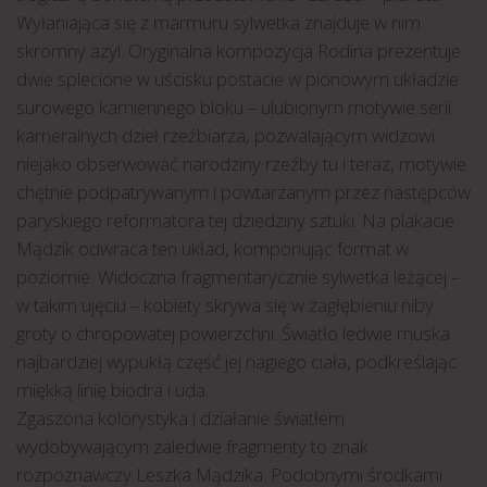
Wyłaniająca się z marmuru sylwetka znajduje w nim
skromny azyl. Oryginalna kompozycja Rodina prezentuje
dwie splecione w uścisku postacie w pionowym układzie
surowego kamiennego bloku – ulubionym motywie serii
kameralnych dzieł rzeźbiarza, pozwalającym widzowi
niejako obserwować narodziny rzeźby tu i teraz, motywie
chętnie podpatrywanym i powtarzanym przez następców
paryskiego reformatora tej dziedziny sztuki. Na plakacie
Mądzik odwraca ten układ, komponując format w
poziomie. Widoczna fragmentarycznie sylwetka leżącej –
w takim ujęciu – kobiety skrywa się w zagłębieniu niby
groty o chropowatej powierzchni. Światło ledwie muska
najbardziej wypukłą część jej nagiego ciała, podkreślając
miękką linię biodra i uda.
Zgaszona kolorystyka i działanie światłem
wydobywającym zaledwie fragmenty to znak
rozpoznawczy Leszka Mądzika. Podobnymi środkami