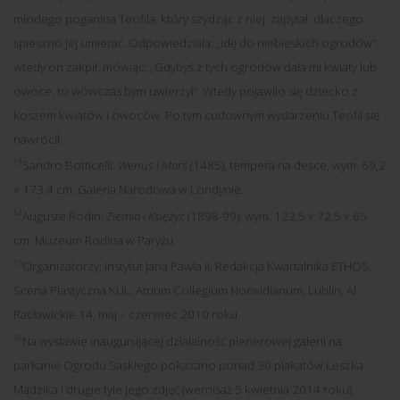
młodego poganina Teofila, który szydząc z niej, zapytał, dlaczego
spieszno jej umierać. Odpowiedziała: „idę do niebieskich ogrodów”,
wtedy on zakpił, mówiąc: „Gdybyś z tych ogrodów dała mi kwiaty lub
owoce, to wówczas bym uwierzył”. Wtedy pojawiło się dziecko z
koszem kwiatów i owoców. Po tym cudownym wydarzeniu Teofil się
nawrócił.
13
Sandro Botticelli:
Wenus i Mars
(1485), tempera na desce, wym. 69,2
x 173,4 cm, Galeria Narodowa w Londynie.
14
Auguste Rodin:
Ziemia i Księżyc
(1898-99), wym. 122,5 x 72,5 x 65
cm, Muzeum Rodina w Paryżu.
15
Organizatorzy: Instytut Jana Pawła II, Redakcja Kwartalnika ETHOS,
Scena Plastyczna KUL; Atrium Collegium Norwidianum, Lublin, Al.
Racławickie 14, maj – czerwiec 2010 roku.
16
Na wystawie inaugurującej działalność plenerowej galerii na
parkanie Ogrodu Saskiego pokazano ponad 30 plakatów Leszka
Mądzika i drugie tyle jego zdjęć (wernisaż 5 kwietnia 2014 roku).