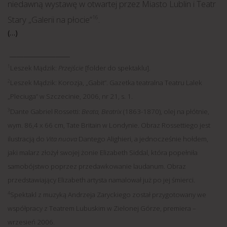
niedawną wystawę w otwartej przez Miasto Lublin i Teatr
Stary „Galerii na płocie”
.
16
(…)
_________________
1
Leszek Mądzik:
Przejście
[folder do spektaklu].
2
Leszek Mądzik: Korozja, „Gabit”. Gazetka teatralna Teatru Lalek
„Pleciuga” w Szczecinie, 2006, nr 21, s. 1.
3
Dante Gabriel Rossetti:
Beata, Beatrix
(1863-1870), olej na płótnie,
wym. 86,4 x 66 cm, Tate Britain w Londynie. Obraz Rossettiego jest
ilustracją do
Vita nuova
Dantego Alighieri, a jednocześnie hołdem,
jaki malarz złożył swojej żonie Elizabeth Siddal, która popełniła
samobójstwo poprzez przedawkowanie laudanum. Obraz
przedstawiający Elizabeth artysta namalował już po jej śmierci.
4
Spektakl z muzyką Andrzeja Zaryckiego został przygotowany we
współpracy z Teatrem Lubuskim w Zielonej Górze, premiera –
wrzesień 2006.