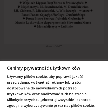
Akcent nr 3/2026
Cenimy prywatność użytkowników
Używamy plików cookie, aby poprawić jakość
„Akcent” jest czasopismem niezależnym, utrzymujemy się z dotacji
budżetowych oraz darowizn. Będziemy wdzięczni, jeśli zechcą nas
przeglądania, wyświetlać reklamy lub treści
Państwo wesprzeć dowolną kwotą.
dostosowane do indywidualnych potrzeb
Wschodnia Fundacja Kultury „Akcent”, ul. Grodzka 3, 20-112 Lublin
użytkowników oraz analizować ruch na stronie.
Nr rachunku:
50124015031111000017528667
(z dopiskiem: Darowizna na działalność statutową Wschodniej
Kliknięcie przycisku „Akceptuj wszystkie” oznacza
Fundacji Kultury Akcent w sferze pożytku publicznego)
zgodę na wykorzystywanie przez nas plików cookie.