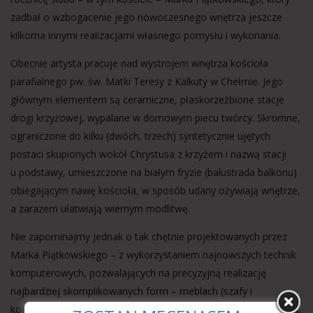
zadbał o wzbogacenie jego nowoczesnego wnętrza jeszcze
kilkoma innymi realizacjami własnego pomysłu i wykonania.
Obecnie artysta pracuje nad wystrojem wnętrza kościoła
parafialnego pw. św. Matki Teresy z Kalkuty w Chełmie. Jego
głównym elementem są ceramiczne, płaskorzeźbione stacje
drogi krzyżowej, wypalane w domowym piecu twórcy. Skromne,
ograniczone do kilku (dwóch, trzech) syntetycznie ujętych
postaci skupionych wokół Chrystusa z krzyżem i nazwą stacji
u podstawy, umieszczone na białym fryzie (balustrada balkonu)
obiegającym nawę kościoła, w sposób udany ożywiają wnętrze,
a zarazem ułatwiają wiernym modlitwę.
Nie zapominajmy jednak o tak chętnie projektowanych przez
Marka Piątkowskiego – z wykorzystaniem najnowszych technik
komputerowych, pozwalających na precyzyjną realizację
najbardziej skomplikowanych form – meblach (szafy i
konfesjonały, mensy ołtarzowe, krzesła i fotele), tabernakulach,