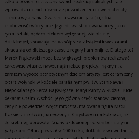
tylko o poziom estetyczny swoich realizacji sakralnych, ale
wprowadza do nich również z powodzeniem nowe materiały i
techniki wykonania. Gwarancja wysokiej jakości, silna
osobowość twórcy oraz jego niekwestionowana pozycja na
rynku sztuki, będąca efektem wytężonej, wieloletniej
działalności, sprawiają, że współpraca z księżmi inwestorami
układa się od dłuższego czasu z reguły harmonijnie. Dlatego też
Marek Piątkowski może bez większych problemów realizować
całkowicie własne, nawet najśmielsze projekty. Pięknym, a
zarazem wysoce patriotycznym dziełem artysty jest ceramiczny
ołtarz wołyński w kościele parafialnym pw. św. Stanisława i
Niepokalanego Serca Najświętszej Maryi Panny w Rudzie-Hucie,
dekanat Chełm-Wschód. Jego główną cześć stanowi ciemna,
żeby nie powiedzieć wręcz mroczna, malowana figura Matki
Boskiej z martwym, umęczonym Chrystusem na kolanach, na
tle srebrnej, porowatej ściany ozdobionej złotymi bezlistnymi
gałązkami. Ołtarz powstał w 2000 roku, dokładnie w dwudziestą
rocznicę ślubu – w tym kościele – Marka Piątkowskiego, który