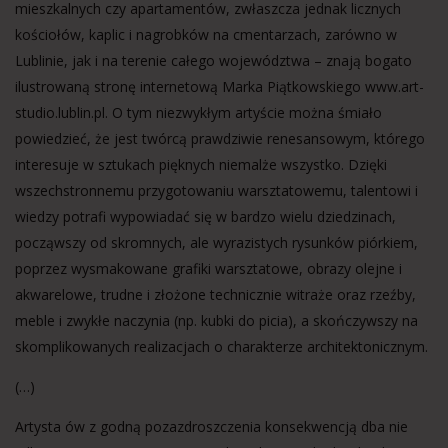
mieszkalnych czy apartamentów, zwłaszcza jednak licznych
kościołów, kaplic i nagrobków na cmentarzach, zarówno w
Lublinie, jak i na terenie całego województwa – znają bogato
ilustrowaną stronę internetową Marka Piątkowskiego www.art-
studio.lublin.pl. O tym niezwykłym artyście można śmiało
powiedzieć, że jest twórcą prawdziwie renesansowym, którego
interesuje w sztukach pięknych niemalże wszystko. Dzięki
wszechstronnemu przygotowaniu warsztatowemu, talentowi i
wiedzy potrafi wypowiadać się w bardzo wielu dziedzinach,
począwszy od skromnych, ale wyrazistych rysunków piórkiem,
poprzez wysmakowane grafiki warsztatowe, obrazy olejne i
akwarelowe, trudne i złożone technicznie witraże oraz rzeźby,
meble i zwykłe naczynia (np. kubki do picia), a skończywszy na
skomplikowanych realizacjach o charakterze architektonicznym.
(…)
Artysta ów z godną pozazdroszczenia konsekwencją dba nie