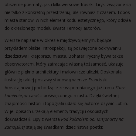
obszerne poematy,
jak i kilkuwersowe fraszki. Liryki związane są
nie tylko z konkretną przestrzenią, ale również z
czasem. Topos
miasta stanowi w nich element kodu estetycznego, który odsyła
do określonego modelu świata i emocji autorów.
Wiersze napisane w okresie międzywojennym, będące
przykładem bliskiej introspekcji, są poświęcone odkrywaniu
dziedzictwa i krajobrazu miasta. Bohater liryczny bywa także
obserwatorem, który zatracając własną tożsamość, ukazuje
głównie piękno architektury i malownicze uliczki. Doskonałą
ilustrację takiej postawy stanowią wiersze Franciszki
Arnsztajnowej pochodzące ze wspomnianego już tomu
Stare
kamienie
, w całości poświęconego miastu.
Dzięki świetnej
znajomości historii i topografii udało się autorce ożywić Lublin.
W jej opisach urzekają elementy tradycji i osobistych
doświadczeń. Lipy z wiersza
Pod kościołem oo. Misjonarzy na
Zamojskiej
stają się świadkami dzieciństwa poetki: