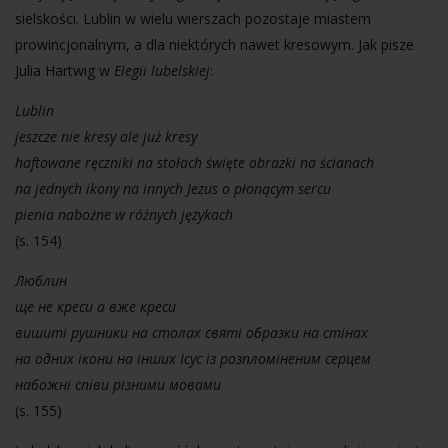
sielskości.
Lublin w wielu wierszach pozostaje miastem
prowincjonalnym, a dla niektórych nawet kresowym. Jak pisze
Julia Hartwig w
Elegii lubelskiej
:
Lublin
jeszcze nie kresy ale już kresy
haftowane ręczniki na stołach święte obrazki na ścianach
na jednych ikony na innych Jezus o płonącym sercu
pienia nabożne w różnych językach
(s. 154)
Люблин
ще не креси а вже креси
вишиті рушники на столах святі образки на стінах
на одних ікони на інших Ісус із розпломіненим серцем
набожні співи різними мовами
(s. 155)