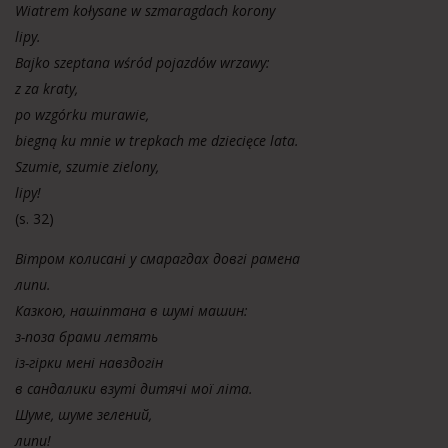
Wiatrem kołysane w szmaragdach korony
lipy.
Bajko szeptana wśród pojazdów wrzawy:
z za kraty,
po wzgórku murawie,
biegną ku mnie w trepkach me dziecięce lata.
Szumie, szumie zielony,
lipy!
(s. 32)
Вітром колисані у смарагдах довгі рамена
липи.
Казкою, нашіптана в шумі машин:
з-поза брами летять
із-гірки мені навздогін
в сандалики взуті дитячі мої літа.
Шуме, шуме зелений,
липи!