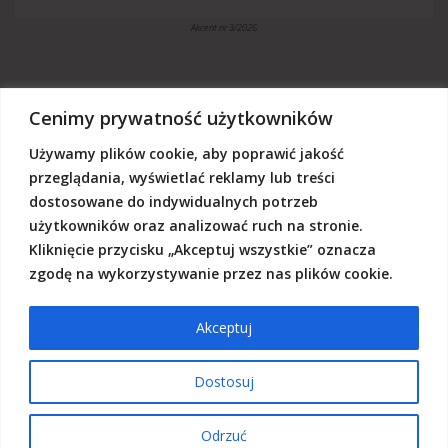
Akcent nr 3/2026
Cenimy prywatność użytkowników
Używamy plików cookie, aby poprawić jakość
„Akcent” jest czasopismem niezależnym, utrzymujemy się z dotacji
budżetowych oraz darowizn. Będziemy wdzięczni, jeśli zechcą nas
przeglądania, wyświetlać reklamy lub treści
Państwo wesprzeć dowolną kwotą.
dostosowane do indywidualnych potrzeb
Wschodnia Fundacja Kultury „Akcent”, ul. Grodzka 3, 20-112 Lublin
użytkowników oraz analizować ruch na stronie.
Nr rachunku:
50124015031111000017528667
(z dopiskiem: Darowizna na działalność statutową Wschodniej
Kliknięcie przycisku „Akceptuj wszystkie” oznacza
Fundacji Kultury Akcent w sferze pożytku publicznego)
zgodę na wykorzystywanie przez nas plików cookie.
Akceptuj
© 2026 Akcent |
Polityka prywatności
|
Deklaracja dostępności
Dostosuj
Odrzuć