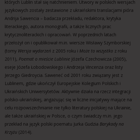
których Lublin stał się
natchnieniem. Utwory w polskich wersjach
językowych zostały zestawione z ukraińskimi translacjami pióra
Andrija Sawencia – badacza przekładu, redaktora, krytyka
literackiego, autora monografii, a także licznych prac
krytycznoliterackich i opracowań. W poprzednich latach
przełożył on i opublikował m.in. wiersze Wisławy Szymborskiej
(tomy
Wersja
wydarzeń
z 2005 roku i
Może to wszystko
z roku
2011),
Poemat o mieście Lublinie
Józefa Czechowicza (2005),
eseje Józefa Łobodowskiego i Andrzeja Vincenza oraz listy
Jerzego Giedroycia. Saweneć od 2001 roku związany jest z
Lublinem, gdzie ukończył Europejskie Kolegium Polskich i
Ukraińskich Uniwersytetów. Aktywnie działa na rzecz integracji
polsko-ukraińskiej, angażując się w liczne inicjatywy mające na
celu rozpowszechnianie nie tylko literatury polskiej na Ukrainie,
ale także ukraińskiej w Polsce, o czym świadczy m.in. jego
przekład na język polski poematu Jurka Gudzia
Barykady na
Krzyżu
(2014).