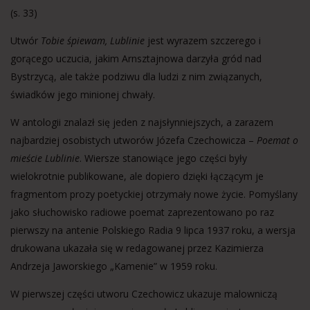
(s. 33)
Utwór
Tobie śpiewam, Lublinie
jest wyrazem szczerego i
gorącego uczucia, jakim Arnsztajnowa darzyła gród nad
Bystrzycą, ale także podziwu dla ludzi z nim związanych,
świadków jego minionej chwały.
W antologii znalazł się jeden z najsłynniejszych, a zarazem
najbardziej osobistych utworów Józefa Czechowicza –
Poemat o
mieście Lublinie
. Wiersze stanowiące jego części były
wielokrotnie publikowane, ale dopiero dzięki łączącym je
fragmentom prozy poetyckiej otrzymały nowe życie. Pomyślany
jako słuchowisko radiowe poemat zaprezentowano po raz
pierwszy
na antenie Polskiego Radia 9 lipca 1937 roku, a wersja
drukowana ukazała się w redagowanej przez Kazimierza
Andrzeja Jaworskiego „Kamenie” w 1959 roku.
W pierwszej części utworu Czechowicz ukazuje malowniczą