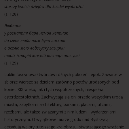
starczy twoich dziejów dla każdej wyobraźni
(s. 128)
Люблине
у розмаїтті барв немов квітник
до мене люди там були ласкаві
в оселю мою лодзьуаку зазирни
твоїх історій кожній вистарчить уяві
(s. 129)
Lublin fascynował twórców różnych pokoleń i epok. Zawarte w
zbiorze wiersze są dziełem zarówno poetów urodzonych pod
koniec XIX wieku, jak i tych współczesnych, niespełna
czterdziestoletnich. Zachwycają się oni przede wszystkim urodą
miasta, zabytkami architektury, parkami, placami, ulicami,
rzeźbami, ale także związanymi z nim ludźmi i wydarzeniami
historycznymi. O wyjątkowej aurze grodu nad Bystrzycą
decydują walory tutejszego krajobrazu, stwarzającego wrażenie