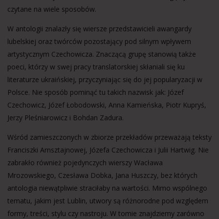
czytane na wiele sposobów.
W antologii znalazły się wiersze przedstawicieli awangardy
lubelskiej oraz twórców pozostający pod silnym wpływem
artystycznym Czechowicza. Znaczącą grupę stanowią także
poeci, którzy w swej pracy translatorskiej skłaniali się ku
literaturze ukraińskiej, przyczyniając się do jej popularyzacji w
Polsce. Nie sposób pominąć tu takich nazwisk jak: Józef
Czechowicz, Józef Łobodowski, Anna Kamieńska, Piotr Kupryś,
Jerzy Pleśniarowicz i Bohdan Zadura.
Wśród zamieszczonych w zbiorze przekładów przeważają teksty
Franciszki Arnsztajnowej, Józefa Czechowicza i Julii Hartwig. Nie
zabrakło również pojedynczych wierszy Wacława
Mrozowskiego, Czesława Dobka, Jana Huszczy, bez których
antologia niewątpliwie straciłaby na wartości. Mimo wspólnego
tematu, jakim jest Lublin, utwory są różnorodne pod względem
formy, treści, stylu czy nastroju. W tomie znajdziemy zarówno