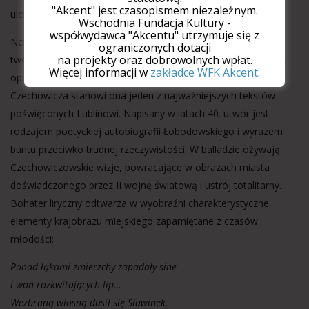
"Akcent" jest czasopismem niezależnym.
ulotność chwil i przemijanie.
Wschodnia Fundacja Kultury -
współwydawca "Akcentu" utrzymuje się z
Nowe przeżycia wpłynęły między innymi na powojenną
ograniczonych dotacji
na projekty oraz dobrowolnych wpłat.
twórczość Józefa Łobodowskiego, co uwidaczniają fragmenty
Więcej informacji w
zakładce WFK Akcent
.
opublikowanej w antologii
Ballady lubelskiej
. Tak jak poemat
Czechowicza stanowi ona jeden z najważniejszych tekstów
poświęconych Lublinowi. Napisany w latach 40. utwór jest
rodzajem poetyckiej autobiografii Łobodowskiego i wyrazem
buntu przeciwko trudnej rzeczywistości. W balladzie ożywają
Czechowiczowskie wizje, powracające w obrazach miasta
doświadczonego przez II wojnę światową i ustrój totalitarny.
Bohater liryczny odtwarza w wyobraźni charakterystyczne
elementy krajobrazu miejskiego zapamiętane z czasów
młodości
:
Ponad łąkami zmierzchy zapadały sine
i woń rozkwitających lip…
Wezbraną wiosną dusił się Sławinek,