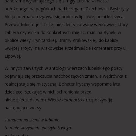
panoramę wyłaniającego się z mgły Lublina – miasta
położonego na pagórkach nad brzegami Czechówki i Bystrzycy.
Akcja poematu rozgrywa się podczas lipcowej pełni księżyca.
Przewodnikiem jest bliżej niezidentyfikowany wędrowiec, który
zabiera czytelnika do konkretnych miejsc, m.in. na Rynek, w
okolice wieży Trynitarskiej, Bramy Krakowskiej, do kaplicy
Świętej Trójcy, na Krakowskie Przedmieście i cmentarz przy ul.
Lipowej.
W innych
zawartych w
antologii
wierszach
lubelskiego
poety
pojawiają się przeczucia nadchodzących zmian, a wędrówka z
realnej staje się mistyczną. Bohater liryczny wspomina lata
dziecięce, szukając w nich schronienia przed
niebezpieczeństwem. Wiersz
autoportret
rozpoczynają
następujące wersy:
stanąłem na ziemi w lublinie
tu mnie skrzydłem uderzyła trwoga
matko dobra