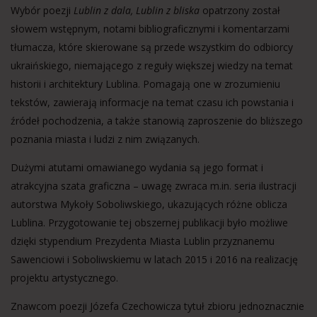
Wybór poezji
Lublin z dala, Lublin z bliska
opatrzony został
słowem wstępnym, notami bibliograficznymi i komentarzami
tłumacza, które skierowane są przede wszystkim do odbiorcy
ukraińskiego, niemającego z reguły większej wiedzy na temat
historii i architektury Lublina. Pomagają one w zrozumieniu
tekstów, zawierają informacje na temat czasu ich powstania i
źródeł pochodzenia, a także stanowią zaproszenie do bliższego
poznania miasta i ludzi z nim związanych.
Dużymi atutami omawianego wydania są jego format i
atrakcyjna szata graficzna – uwagę zwraca m.in. seria ilustracji
autorstwa Mykoły Soboliwskiego, ukazujących różne oblicza
Lublina. Przygotowanie tej obszernej publikacji było możliwe
dzięki stypendium Prezydenta Miasta Lublin przyznanemu
Sawenciowi i Soboliwskiemu w latach 2015 i 2016 na realizację
projektu artystycznego.
Znawcom poezji Józefa Czechowicza tytuł zbioru jednoznacznie