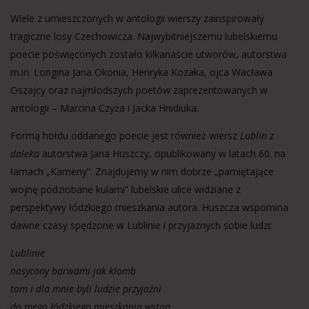
Wiele z umieszczonych w antologii wierszy zainspirowały
tragiczne losy Czechowicza. Najwybitniejszemu lubelskiemu
poecie poświęconych zostało kilkanaście utworów, autorstwa
m.in. Longina Jana Okonia, Henryka Kozaka, ojca Wacława
Oszajcy oraz najmłodszych poetów zaprezentowanych w
antologii – Marcina Czyża i Jacka Hnidiuka.
Formą hołdu oddanego poecie jest również wiersz
Lublin z
daleka
autorstwa Jana Huszczy, opublikowany w latach 60. na
łamach „Kameny”. Znajdujemy w nim dobrze „pamiętające
wojnę podziobane kulami” lubelskie ulice widziane z
perspektywy łódzkiego mieszkania autora. Huszcza wspomina
dawne czasy spędzone w Lublinie i przyjaznych sobie ludzi:
Lublinie
nasycony barwami jak klomb
tam i dla mnie byli ludzie przyjaźni
do mego łódzkiego mieszkania wstąp