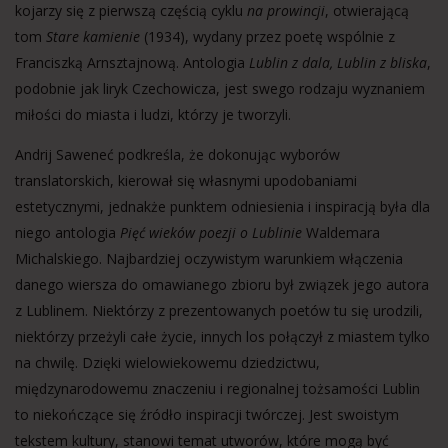
kojarzy się z pierwszą częścią cyklu
na prowincji
,
otwierającą
tom
Stare kamienie
(1934), wydany przez poetę wspólnie z
Franciszką Arnsztajnową. Antologia
Lublin z dala, Lublin z bliska
,
podobnie jak liryk Czechowicza, jest swego rodzaju wyznaniem
miłości do miasta i ludzi, którzy je tworzyli.
Andrij Saweneć podkreśla, że dokonując wyborów
translatorskich, kierował się własnymi upodobaniami
estetycznymi, jednakże punktem odniesienia i inspiracją była dla
niego antologia
Pięć wieków poezji o Lublinie
Waldemara
Michalskiego. Najbardziej oczywistym warunkiem włączenia
danego wiersza do omawianego zbioru był związek jego autora
z Lublinem. Niektórzy z prezentowanych poetów tu się urodzili,
niektórzy przeżyli całe życie, innych los połączył z miastem tylko
na chwilę. Dzięki wielowiekowemu dziedzictwu,
międzynarodowemu znaczeniu i regionalnej tożsamości Lublin
to niekończące się źródło inspiracji twórczej. Jest swoistym
tekstem kultury, stanowi temat utworów, które mogą być