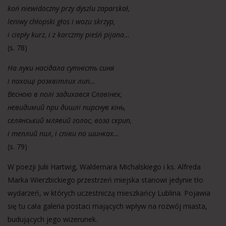
koń niewidoczny przy dyszlu zaparskał,
leniwy chłopski głos i wozu skrzyp,
i ciepły kurz, i z karczmy pieśń pijana…
(s. 78)
На луки насідала сутність синя
і пахощі розквітлих лип…
Весною в полі задихався Славінек,
невидимий при дишлі пирснув кінь,
селянський млявий голос, воза скрип,
і теплий пил, і співи по шинках…
(s. 79)
W poezji Julii Hartwig, Waldemara Michalskiego i ks. Alfreda
Marka Wierzbickiego przestrzeń miejska stanowi jedynie tło
wydarzeń, w których uczestniczą mieszkańcy Lublina. Pojawia
się tu cała galeria postaci mających wpływ na rozwój miasta,
budujących jego wizerunek.