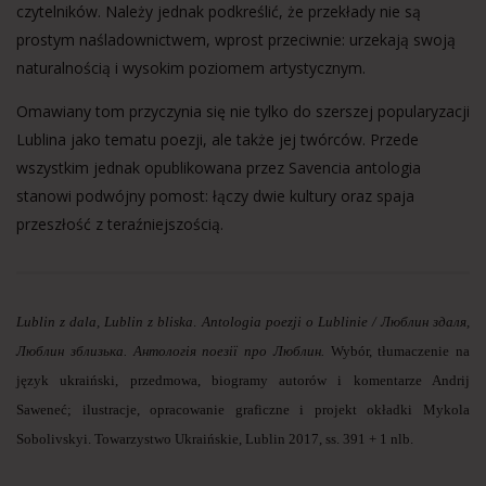
czytelników. Należy jednak podkreślić, że przekłady nie są
prostym naśladownictwem, wprost przeciwnie: urzekają swoją
naturalnością i wysokim poziomem artystycznym.
Omawiany tom przyczynia się nie tylko do szerszej popularyzacji
Lublina jako tematu poezji, ale także jej twórców. Przede
wszystkim jednak opublikowana przez Savencia antologia
stanowi podwójny pomost: łączy dwie kultury oraz spaja
przeszłość z teraźniejszością.
Lublin z dala, Lublin z bliska
.
Antologia poezji o Lublinie / Люблин здаля,
Люблин зблизька. Антологія поезії про Люблин.
Wybór, tłumaczenie na
język ukraiński, przedmowa, biogramy autorów i komentarze Andrij
Saweneć; ilustracje, opracowanie graficzne i projekt okładki Mykola
Sobolivskyi. Towarzystwo Ukraińskie, Lublin 2017, ss. 391 + 1 nlb.