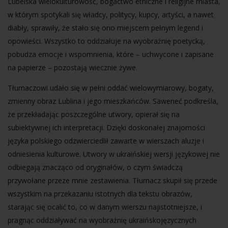
Lubelska wielokulturowość, bogactwo etniczne i religijne miasta,
w którym spotykali się władcy, politycy, kupcy, artyści, a nawet
diabły, sprawiły, że stało się ono miejscem pełnym legend i
opowieści. Wszystko to oddziałuje na wyobraźnię poetycką,
pobudza emocje i wspomnienia, które – uchwycone i zapisane
na papierze – pozostają wiecznie żywe.
Tłumaczowi udało się w pełni oddać wielowymiarowy, bogaty,
zmienny obraz Lublina i jego mieszkańców. Saweneć podkreśla,
że przekładając poszczególne utwory, opierał się na
subiektywnej ich interpretacji. Dzięki doskonałej znajomości
języka polskiego odzwierciedlił zawarte w wierszach aluzje i
odniesienia kulturowe. Utwory w ukraińskiej wersji językowej nie
odbiegają znacząco od oryginałów, o czym świadczą
przywołane przeze mnie zestawienia. Tłumacz skupił się przede
wszystkim na przekazaniu istotnych dla tekstu obrazów,
starając się ocalić to, co w danym wierszu najistotniejsze, i
pragnąc oddziaływać na wyobraźnię ukraińskojęzycznych