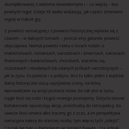
skomplikowanej z wieloma niewiadomymi i – co więcej – bez
pewnych reguł. Dzieje XX wieku wskazują, jak często zmieniano
reguły w trakcie gry.
Z powieści sensacyjnej i z powieści historycznej wyłania się z
czasem – w dalszych tomach – jeszcze inny gatunek: powieść
obyczajowa. Niemal powieść-rzeka o losach rodzin: o
małżeństwach, romansach, narodzinach i śmierciach, sukcesach
finansowych i bankructwach, chorobach, starzeniu się,
oszustwach i nieudanych lub udanych próbach samobójczych –
jak w życiu. Oczywiście i o polityce, lecz to tylko jeden z wątków.
Ramy historyczne służą uspójnieniu sceny, na którą
wprowadzane są wciąż postacie nowe, bo tak jest w życiu,
ciągle ktoś się rodzi i kogoś nowego poznajemy. Dotychczasowi
bohaterowie opuszczają akcję, przechodzą do retrospekcji, bo
zawsze ktoś umiera albo tracimy go z oczu, a im perspektywa
narracyjna należy do starszej osoby, tym więcej tych „odejść”.
Czy tak nie było u Parnickiego wcześniej? Bywało, z tą jednak