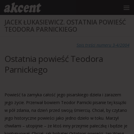
do
treści
Przejdź do treści
JACEK ŁUKASIEWICZ. OSTATNIA POWIEŚĆ
TEODORA PARNICKIEGO
Spis treści numeru 3-4/2004
Ostatnia powieść Teodora
Parnickiego
Powieść ta zamyka całość jego pisarskiego dzieła i zarazem
jego życie. Przerwał bowiem Teodor Parnicki pisanie tej książki
w pół zdania, na dzień przed swoją śmiercią. Chciał, by czytano
jego historyczne powieści jako jedno dzieło w toku. Marzył
chwilami – utopijnie – że ktoś inny przejmie pałeczkę i będzie je
kontynuował. Chciał, jak bohater
Ostatniej powieści
, Jan Wang,