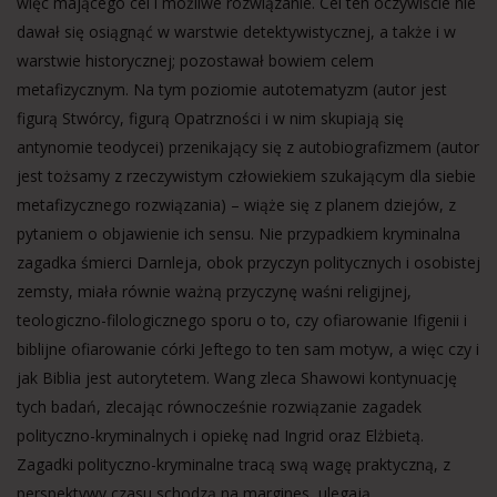
więc mającego cel i możliwe rozwiązanie. Cel ten oczywiście nie
dawał się osiągnąć w warstwie detektywistycznej, a także i w
warstwie historycznej; pozostawał bowiem celem
metafizycznym. Na tym poziomie autotematyzm (autor jest
figurą Stwórcy, figurą Opatrzności i w nim skupiają się
antynomie teodycei) przenikający się z autobiografizmem (autor
jest tożsamy z rzeczywistym człowiekiem szukającym dla siebie
metafizycznego rozwiązania) – wiąże się z planem dziejów, z
pytaniem o objawienie ich sensu. Nie przypadkiem kryminalna
zagadka śmierci Darnleja, obok przyczyn politycznych i osobistej
zemsty, miała równie ważną przyczynę waśni religijnej,
teologiczno-filologicznego sporu o to, czy ofiarowanie Ifigenii i
biblijne ofiarowanie córki Jeftego to ten sam motyw, a więc czy i
jak Biblia jest autorytetem. Wang zleca Shawowi kontynuację
tych badań, zlecając równocześnie rozwiązanie zagadek
polityczno-kryminalnych i opiekę nad Ingrid oraz Elżbietą.
Zagadki polityczno-kryminalne tracą swą wagę praktyczną, z
perspektywy czasu schodzą na margines, ulegają