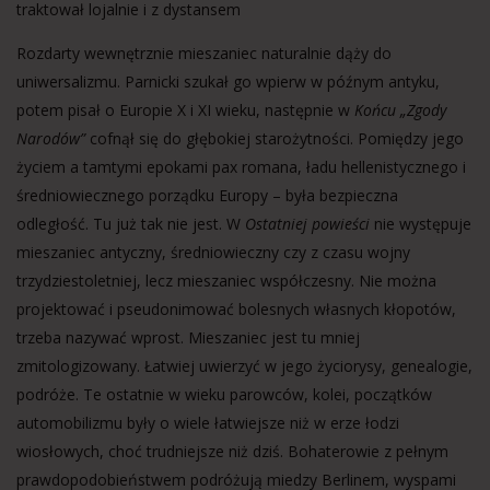
traktował lojalnie i z dystansem
Rozdarty wewnętrznie mieszaniec naturalnie dąży do
uniwersalizmu. Parnicki szukał go wpierw w późnym antyku,
potem pisał o Europie X i XI wieku, następnie w
Końcu „Zgody
Narodów”
cofnął się do głębokiej starożytności. Pomiędzy jego
życiem a tamtymi epokami pax romana, ładu hellenistycznego i
średniowiecznego porządku Europy – była bezpieczna
odległość. Tu już tak nie jest. W
Ostatniej powieści
nie występuje
mieszaniec antyczny, średniowieczny czy z czasu wojny
trzydziestoletniej, lecz mieszaniec współczesny. Nie można
projektować i pseudonimować bolesnych własnych kłopotów,
trzeba nazywać wprost. Mieszaniec jest tu mniej
zmitologizowany. Łatwiej uwierzyć w jego życiorysy, genealogie,
podróże. Te ostatnie w wieku parowców, kolei, początków
automobilizmu były o wiele łatwiejsze niż w erze łodzi
wiosłowych, choć trudniejsze niż dziś. Bohaterowie z pełnym
prawdopodobieństwem podróżują miedzy Berlinem, wyspami