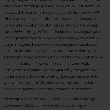
żyły osoby przez niego poznane osobiście. Tu jest inaczej: w
pierwszych trzech tomach występują postacie, które w 1878
roku, więc 30 lat przed urodzeniem pisarza, i później były młode
lub w średnim wieku. Na ostatnich zaś stronach końcowego
tomu (
Epilog: Następca
) Teodor Parnicki sam występuje jako
jedna z postaci powieściowych – sześciokilowy noworodek z
dużym mózgiem. Historia więc, widziana jako przeszłość w
stosunku do własnego życia powieściopisarza, dobiegła końca.
Autobiografia wpleciona w historię przestała być względem niej
elementem obcym. Powieść polityczna (bowiem wątki
historyczne to w gruncie rzeczy wątki polityczne) przestawała
być historyczną. Do korespondencji Łukasza Shawa zostało
wprowadzone pojęcie „historii najnowszej”, dotąd w tym
powieściopisarstwie nieobecne i chyba z nim sprzeczne.
Pozostaje historia rozumiana odmiennie – jako stały ciąg
wydarzeń, wyzbyty lub nie wyzbyty celowości, ogród