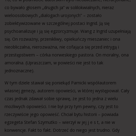
co bywało głosem „drugich ja” w solilokwialnych, nieraz
wieloosobowych „dialogach urojonych” – zostało
zobiektywizowane w szczególnej postaci Ingrid. Ją się
psychoanalizuje i ją się egzorcyzmuje. Wang z Ingrid uzupełniają
się. On rozważny, przenikliwy, opiekuńczy mieszaniec i ona
nieobliczalna, nierozważna, nie cofająca się przed intrygą i
przestępstwem – córka norweskiego pastora. On moralny, ona
amoralna. (Upraszczam, w powieści nie jest to tak
jednoznaczne).
W tym dziele stawał się poniekąd Parnicki współautorem
własnej genezy, autorem opowieści, w której występował. Cały
czas jednak zdawał sobie sprawę, że jest to jedna z wielu
możliwych opowieści. I nie był przy tym pewny, czy jest to
rzeczywiście jego opowieść. Chciał bytu historii – powiada
egzegeta Stefan Szymutko – wierzył w jej j e s t, a nie w
konwencje. Fakt to fakt. Dotrzeć do niego jest trudno. Gdy