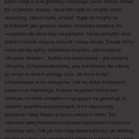
kultur i religii w skali globalnej i obejmując całość historii. Zamiar
był oczywiście utopijny, obraz taki nigdy nie mógłby zostać
ukończony, zawsze byłby „w toku”. Nigdy nie mógłby się
przedstawić jako gotowa, zwarta, zamknięta struktura. Ale
oczywiście taki obraz daje się pomyśleć. Da się pomyśleć wizja
jedności historii, mającej swój cel i swoją zasadę. Zasadę, którą
może uda się wykryć zbadawszy wszystko, zakończywszy
olbrzymie śledztwo… Będzie ona unaoczniona – gdy ułożymy
olbrzymią, rozsypaną układankę, jaką jest historia. Nie uda się
jej ułożyć w ramach jednego życia, ale może to być
kontynuowane przez następców. I tak się dzieje w kolejnych
powieściach Parnickiego. Przecież wszystkie historyczne
śledztwa, mozolne ustalanie rozsypujących się genealogii, to
szukanie związków przyczynowych, które wiążą osoby
(postacie) i fakty. Wiążą i w końcu zwiążą w całość. Bez
założenia takiej możliwości to powieściopisarstwo historyczne
straciłoby sens. I tak jak sens mają dzieje ludzkości, jak układają
się one w całość, jak zapewniają ludziom tożsamość, tak i życie