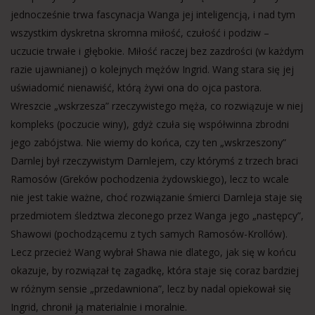
jednocześnie trwa fascynacja Wanga jej inteligencją, i nad tym
wszystkim dyskretna skromna miłość, czułość i podziw –
uczucie trwałe i głębokie. Miłość raczej bez zazdrości (w każdym
razie ujawnianej) o kolejnych mężów Ingrid. Wang stara się jej
uświadomić nienawiść, którą żywi ona do ojca pastora.
Wreszcie „wskrzesza” rzeczywistego męża, co rozwiązuje w niej
kompleks (poczucie winy), gdyż czuła się współwinna zbrodni
jego zabójstwa. Nie wiemy do końca, czy ten „wskrzeszony”
Darnlej był rzeczywistym Darnlejem, czy którymś z trzech braci
Ramosów (Greków pochodzenia żydowskiego), lecz to wcale
nie jest takie ważne, choć rozwiązanie śmierci Darnleja staje się
przedmiotem śledztwa zleconego przez Wanga jego „następcy”,
Shawowi (pochodzącemu z tych samych Ramosów-Krollów).
Lecz przecież Wang wybrał Shawa nie dlatego, jak się w końcu
okazuje, by rozwiązał tę zagadkę, która staje się coraz bardziej
w różnym sensie „przedawniona”, lecz by nadal opiekował się
Ingrid, chronił ją materialnie i moralnie.