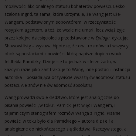
możliwości fikcjonalnego statusu bohaterów powieści. Lekko
szalona Ingrid, ta sama, która utrzymuje, że Wang jest Łże-
Wangiem, podstawionym sobowtórem, w rzeczywistości
rosyjskim agentem, a też, że wcale nie umarł, lecz wciąż żyje
przez kolejne dziesięciolecia przedstawione w
Epilogu
, dyktując
Shawowi listy – wysuwa hipotezę, że ona, rozmówca i wszyscy
obok są postaciami z powieści, którą napisze dopiero wnuk
feldfebla Parnitzky. Dzieje się to jednak w sferze żartu, w
każdym razie jako żart traktuje to Wang, inne postaci i instancja
autorska – posiadająca oczywiście wyższą świadomość statusu
postaci. Ale znów nie świadomość absolutną.
Wang prowadzi swoje śledztwo, które jest analogiczne do
pisania powieści „w toku”. Parnicki jest więc i Wangiem, i
tajemniczym stenografem rozmów Wanga z Ingrid. Pisanie
powieści w toku było dla Parnickiego – autora d z i e ł a
analogiczne do niekończącego się śledztwa. Rzeczywistego, a