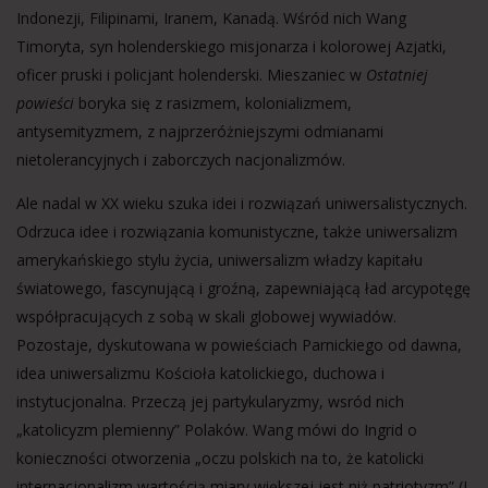
Indonezji, Filipinami, Iranem, Kanadą. Wśród nich Wang
Timoryta, syn holenderskiego misjonarza i kolorowej Azjatki,
oficer pruski i policjant holenderski. Mieszaniec w
Ostatniej
powieści
boryka się z rasizmem, kolonializmem,
antysemityzmem, z najprzeróżniejszymi odmianami
nietolerancyjnych i zaborczych nacjonalizmów.
Ale nadal w XX wieku szuka idei i rozwiązań uniwersalistycznych.
Odrzuca idee i rozwiązania komunistyczne, także uniwersalizm
amerykańskiego stylu życia, uniwersalizm władzy kapitału
światowego, fascynującą i groźną, zapewniającą ład arcypotęgę
współpracujących z sobą w skali globowej wywiadów.
Pozostaje, dyskutowana w powieściach Parnickiego od dawna,
idea uniwersalizmu Kościoła katolickiego, duchowa i
instytucjonalna. Przeczą jej partykularyzmy, wsród nich
„katolicyzm plemienny” Polaków. Wang mówi do Ingrid o
konieczności otworzenia „oczu polskich na to, że katolicki
internacjonalizm wartością miary większej jest niż patriotyzm” (I,