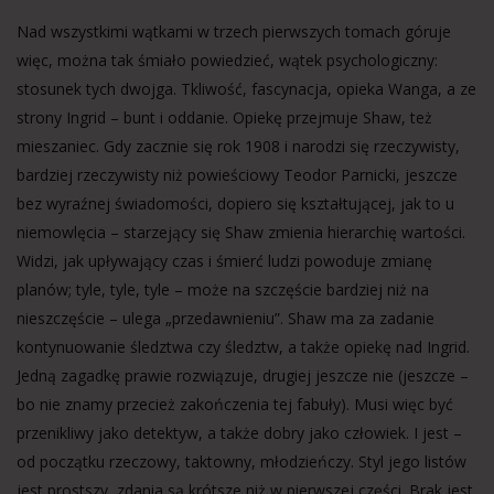
Nad wszystkimi wątkami w trzech pierwszych tomach góruje
więc, można tak śmiało powiedzieć, wątek psychologiczny:
stosunek tych dwojga. Tkliwość, fascynacja, opieka Wanga, a ze
strony Ingrid – bunt i oddanie. Opiekę przejmuje Shaw, też
mieszaniec. Gdy zacznie się rok 1908 i narodzi się rzeczywisty,
bardziej rzeczywisty niż powieściowy Teodor Parnicki, jeszcze
bez wyraźnej świadomości, dopiero się kształtującej, jak to u
niemowlęcia – starzejący się Shaw zmienia hierarchię wartości.
Widzi, jak upływający czas i śmierć ludzi powoduje zmianę
planów; tyle, tyle, tyle – może na szczęście bardziej niż na
nieszczęście – ulega „przedawnieniu”. Shaw ma za zadanie
kontynuowanie śledztwa czy śledztw, a także opiekę nad Ingrid.
Jedną zagadkę prawie rozwiązuje, drugiej jeszcze nie (jeszcze –
bo nie znamy przecież zakończenia tej fabuły). Musi więc być
przenikliwy jako detektyw, a także dobry jako człowiek. I jest –
od początku rzeczowy, taktowny, młodzieńczy. Styl jego listów
jest prostszy, zdania są krótsze niż w pierwszej części. Brak jest