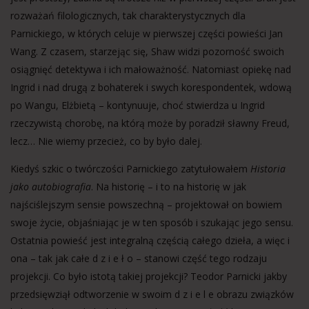
rozważań filologicznych, tak charakterystycznych dla
Parnickiego, w których celuje w pierwszej części powieści Jan
Wang. Z czasem, starzejąc się, Shaw widzi pozorność swoich
osiągnięć detektywa i ich małoważność. Natomiast opiekę nad
Ingrid i nad drugą z bohaterek i swych korespondentek, wdową
po Wangu, Elżbietą – kontynuuje, choć stwierdza u Ingrid
rzeczywistą chorobę, na którą może by poradził sławny Freud,
lecz… Nie wiemy przecież, co by było dalej.
Kiedyś szkic o twórczości Parnickiego zatytułowałem
Historia
jako autobiografia
. Na historię – i to na historię w jak
najściślejszym sensie powszechną – projektował on bowiem
swoje życie, objaśniając je w ten sposób i szukając jego sensu.
Ostatnia powieść jest integralną częścią całego dzieła, a więc i
ona – tak jak całe d z i e ł o – stanowi część tego rodzaju
projekcji. Co było istotą takiej projekcji? Teodor Parnicki jakby
przedsięwziął odtworzenie w swoim d z i e l e obrazu związków