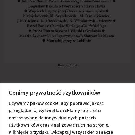
Akcent nr 3/2026
Cenimy prywatność użytkowników
Używamy plików cookie, aby poprawić jakość
„Akcent” jest czasopismem niezależnym, utrzymujemy się z dotacji
budżetowych oraz darowizn. Będziemy wdzięczni, jeśli zechcą nas
przeglądania, wyświetlać reklamy lub treści
Państwo wesprzeć dowolną kwotą.
dostosowane do indywidualnych potrzeb
Wschodnia Fundacja Kultury „Akcent”, ul. Grodzka 3, 20-112 Lublin
użytkowników oraz analizować ruch na stronie.
Nr rachunku:
50124015031111000017528667
(z dopiskiem: Darowizna na działalność statutową Wschodniej
Kliknięcie przycisku „Akceptuj wszystkie” oznacza