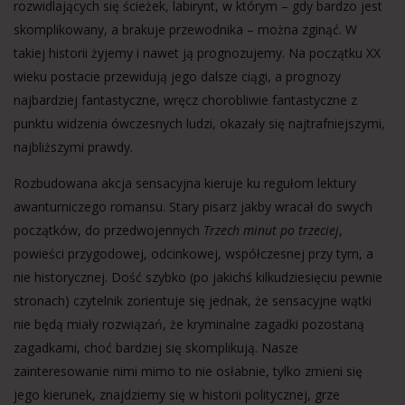
rozwidlających się ścieżek, labirynt, w którym – gdy bardzo jest
skomplikowany, a brakuje przewodnika – można zginąć. W
takiej historii żyjemy i nawet ją prognozujemy. Na początku XX
wieku postacie przewidują jego dalsze ciągi, a prognozy
najbardziej fantastyczne, wręcz chorobliwie fantastyczne z
punktu widzenia ówczesnych ludzi, okazały się najtrafniejszymi,
najbliższymi prawdy.
Rozbudowana akcja sensacyjna kieruje ku regułom lektury
awanturniczego romansu. Stary pisarz jakby wracał do swych
początków, do przedwojennych
Trzech minut po trzeciej
,
powieści przygodowej, odcinkowej, współczesnej przy tym, a
nie historycznej. Dość szybko (po jakichś kilkudziesięciu pewnie
stronach) czytelnik zorientuje się jednak, że sensacyjne wątki
nie będą miały rozwiązań, że kryminalne zagadki pozostaną
zagadkami, choć bardziej się skomplikują. Nasze
zainteresowanie nimi mimo to nie osłabnie, tylko zmieni się
jego kierunek, znajdziemy się w historii politycznej, grze