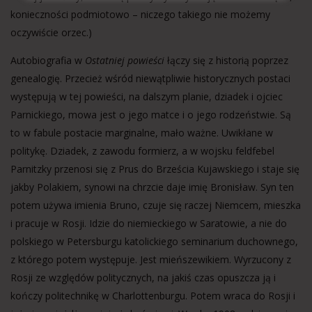
konieczności podmiotowo – niczego takiego nie możemy
oczywiście orzec.)
Autobiografia w
Ostatniej powieści
łączy się z historią poprzez
genealogię. Przecież wśród niewątpliwie historycznych postaci
występują w tej powieści, na dalszym planie, dziadek i ojciec
Parnickiego, mowa jest o jego matce i o jego rodzeństwie. Są
to w fabule postacie marginalne, mało ważne. Uwikłane w
politykę. Dziadek, z zawodu formierz, a w wojsku feldfebel
Parnitzky przenosi się z Prus do Brześcia Kujawskiego i staje się
jakby Polakiem, synowi na chrzcie daje imię Bronisław. Syn ten
potem używa imienia Bruno, czuje się raczej Niemcem, mieszka
i pracuje w Rosji. Idzie do niemieckiego w Saratowie, a nie do
polskiego w Petersburgu katolickiego seminarium duchownego,
z którego potem występuje. Jest mieńszewikiem. Wyrzucony z
Rosji ze względów politycznych, na jakiś czas opuszcza ją i
kończy politechnikę w Charlottenburgu. Potem wraca do Rosji i