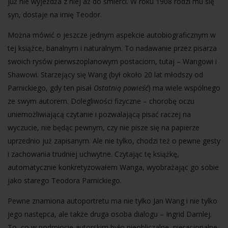
już nie wyjeżdża z niej aż do śmierci. W roku 1908 rodzi mu się
syn, dostaje na imię Teodor.
Można mówić o jeszcze jednym aspekcie autobiograficznym w
tej książce, banalnym i naturalnym. To nadawanie przez pisarza
swoich rysów pierwszoplanowym postaciom, tutaj – Wangowi i
Shawowi. Starzejący się Wang (był około 20 lat młodszy od
Parnickiego, gdy ten pisał
Ostatnią powieść
) ma wiele wspólnego
ze swym autorem. Dolegliwości fizyczne – chorobę oczu
uniemożliwiającą czytanie i pozwalającą pisać raczej na
wyczucie, nie będąc pewnym, czy nie pisze się na papierze
uprzednio już zapisanym. Ale nie tylko, chodzi też o pewne gesty
i zachowania trudniej uchwytne. Czytając tę książkę,
automatycznie konkretyzowałem Wanga, wyobrażając go sobie
jako starego Teodora Parnickiego.
Pewne znamiona autoportretu ma nie tylko Jan Wang i nie tylko
jego następca, ale także druga osoba dialogu – Ingrid Darnlej.
To, co w podmiocie autorskim było nieobliczalne, nieracjonalne,