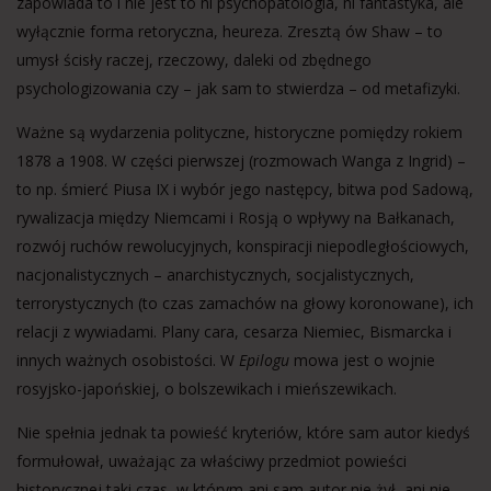
zapowiada to i nie jest to ni psychopatologia, ni fantastyka, ale
wyłącznie forma retoryczna, heureza. Zresztą ów Shaw – to
umysł ścisły raczej, rzeczowy, daleki od zbędnego
psychologizowania czy – jak sam to stwierdza – od metafizyki.
Ważne są wydarzenia polityczne, historyczne pomiędzy rokiem
1878 a 1908. W części pierwszej (rozmowach Wanga z Ingrid) –
to np. śmierć Piusa IX i wybór jego następcy, bitwa pod Sadową,
rywalizacja między Niemcami i Rosją o wpływy na Bałkanach,
rozwój ruchów rewolucyjnych, konspiracji niepodległościowych,
nacjonalistycznych – anarchistycznych, socjalistycznych,
terrorystycznych (to czas zamachów na głowy koronowane), ich
relacji z wywiadami. Plany cara, cesarza Niemiec, Bismarcka i
innych ważnych osobistości. W
Epilogu
mowa jest o wojnie
rosyjsko-japońskiej, o bolszewikach i mieńszewikach.
Nie spełnia jednak ta powieść kryteriów, które sam autor kiedyś
formułował, uważając za właściwy przedmiot powieści
historycznej taki czas, w którym ani sam autor nie żył, ani nie