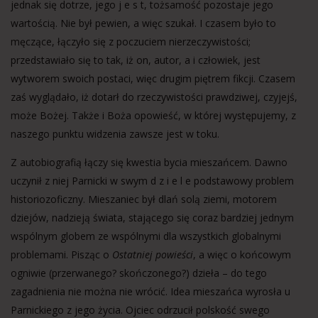
jednak się dotrze, jego j e s t, tożsamość pozostaje jego
wartością. Nie był pewien, a więc szukał. I czasem było to
męczące, łączyło się z poczuciem nierzeczywistości;
przedstawiało się to tak, iż on, autor, a i człowiek, jest
wytworem swoich postaci, więc drugim piętrem fikcji. Czasem
zaś wyglądało, iż dotarł do rzeczywistości prawdziwej, czyjejś,
może Bożej. Także i Boża opowieść, w której występujemy, z
naszego punktu widzenia zawsze jest w toku.
Z autobiografią łączy się kwestia bycia mieszańcem. Dawno
uczynił z niej Parnicki w swym d z i e l e podstawowy problem
historiozoficzny. Mieszaniec był dlań solą ziemi, motorem
dziejów, nadzieją świata, stającego się coraz bardziej jednym
wspólnym globem ze wspólnymi dla wszystkich globalnymi
problemami. Pisząc o
Ostatniej powieści
, a więc o końcowym
ogniwie (przerwanego? skończonego?) dzieła – do tego
zagadnienia nie można nie wrócić. Idea mieszańca wyrosła u
Parnickiego z jego życia. Ojciec odrzucił polskość swego