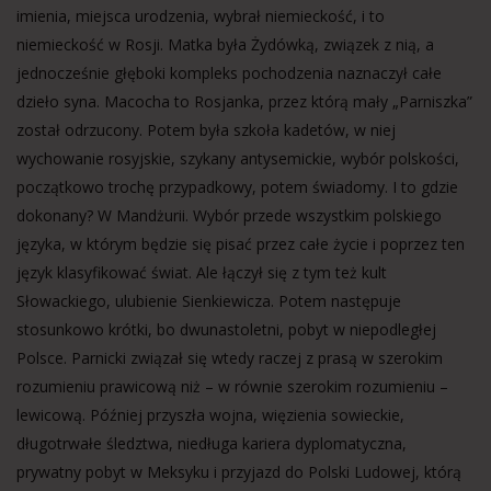
imienia, miejsca urodzenia, wybrał niemieckość, i to
niemieckość w Rosji. Matka była Żydówką, związek z nią, a
jednocześnie głęboki kompleks pochodzenia naznaczył całe
dzieło syna. Macocha to Rosjanka, przez którą mały „Parniszka”
został odrzucony. Potem była szkoła kadetów, w niej
wychowanie rosyjskie, szykany antysemickie, wybór polskości,
początkowo trochę przypadkowy, potem świadomy. I to gdzie
dokonany? W Mandżurii. Wybór przede wszystkim polskiego
języka, w którym będzie się pisać przez całe życie i poprzez ten
język klasyfikować świat. Ale łączył się z tym też kult
Słowackiego, ulubienie Sienkiewicza. Potem następuje
stosunkowo krótki, bo dwunastoletni, pobyt w niepodległej
Polsce. Parnicki związał się wtedy raczej z prasą w szerokim
rozumieniu prawicową niż – w równie szerokim rozumieniu –
lewicową. Później przyszła wojna, więzienia sowieckie,
długotrwałe śledztwa, niedługa kariera dyplomatyczna,
prywatny pobyt w Meksyku i przyjazd do Polski Ludowej, którą