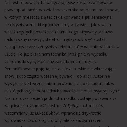
Nie jest to powieść fantastyczna, gdyż zostaje zachowane
prawdopodobieństwo właściwe szeroko pojętemu realizmowi,
w którym mieszczą się też takie konwencje jak sensacyjna i
detektywistyczna. Nie podróżujemy w czasie – jak w wielu
wcześniejszych powieściach Parnickiego. Używany, a nawet
nadużywany rekwizyt, „telefon międzyepokowy” został
zastąpiony przez rzeczywisty telefon, który właśnie wchodził w
użycie. To już bliska nam technika: ktoś ginie w wypadku
samochodowym, ktoś inny zakłada kinematograf.
Personifikowane pojęcia, instancje autorskie nie wkraczają –
znów jak to często wcześniej bywało – do akcji. Autor nie
wywyższa się lirycznie, nie interweniuje „spoza kadru”, jak w
niektórych swych poprzednich powieściach miał zwyczaj czynić.
Nie ma rozszczepień podmiotu, rzadko zostaje podawana w
wątpliwość tożsamość postaci. W
Epilogu
autor listów,
wspomniany już Łukasz Shaw, wprawdzie trzykrotnie
wprowadza tzw. dialog urojony, ale za każdym razem