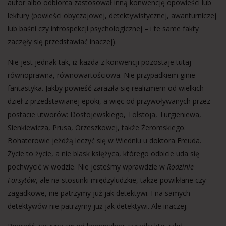
autor albo odbiorca zastosował inną konwencję opowieści lub
lektury (powieści obyczajowej, detektywistycznej, awanturniczej
lub baśni czy introspekcji psychologicznej – i te same fakty
zaczęły się przedstawiać inaczej).
Nie jest jednak tak, iż każda z konwencji pozostaje tutaj
równoprawna, równowartościowa. Nie przypadkiem ginie
fantastyka. Jakby powieść zaraziła się realizmem od wielkich
dzieł z przedstawianej epoki, a więc od przywoływanych przez
postacie utworów: Dostojewskiego, Tołstoja, Turgieniewa,
Sienkiewicza, Prusa, Orzeszkowej, także Żeromskiego.
Bohaterowie jeżdżą leczyć się w Wiedniu u doktora Freuda.
Życie to życie, a nie blask księżyca, którego odbicie uda się
pochwycić w wodzie. Nie jesteśmy wprawdzie w
Rodzinie
Forsytów
, ale na stosunki międzyludzkie, także powikłane czy
zagadkowe, nie patrzymy już jak detektywi. I na samych
detektywów nie patrzymy już jak detektywi. Ale inaczej.