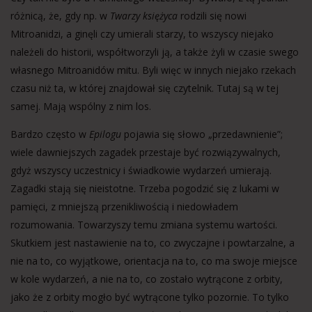
różnicą, że, gdy np. w
Twarzy księżyca
rodzili się nowi
Mitroanidzi, a ginęli czy umierali starzy, to wszyscy niejako
należeli do historii, współtworzyli ją, a także żyli w czasie swego
własnego Mitroanidów mitu. Byli więc w innych niejako rzekach
czasu niż ta, w której znajdował się czytelnik. Tutaj są w tej
samej. Mają wspólny z nim los.
Bardzo często w
Epilogu
pojawia się słowo „przedawnienie”;
wiele dawniejszych zagadek przestaje być rozwiązywalnych,
gdyż wszyscy uczestnicy i świadkowie wydarzeń umierają.
Zagadki stają się nieistotne. Trzeba pogodzić się z lukami w
pamięci, z mniejszą przenikliwością i niedowładem
rozumowania. Towarzyszy temu zmiana systemu wartości.
Skutkiem jest nastawienie na to, co zwyczajne i powtarzalne, a
nie na to, co wyjątkowe, orientacja na to, co ma swoje miejsce
w kole wydarzeń, a nie na to, co zostało wytrącone z orbity,
jako że z orbity mogło być wytrącone tylko pozornie. To tylko