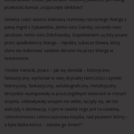
przekazać komuś „rozpoczęte śledztwo”.
Główną część utworu stanowią rozmowy rzeczonego Wanga z
panią Ingrid z Dybawdów, primo voto Darnlej, secundo voto
Jacobsen, tertio voto Żelichowską. Dopełnieniem są listy pisane
przez spadkobiercę Wanga – Hipolita, Łukasza Shawa, który
stara się realizować zadania zlecone mu przez Wanga w
testamencie.
Teodor Parnicki, pisarz – jak się określał – historyczno-
fantastyczny, wyróżniał w swej dojrzałej twórczości czynniki:
historyczny, fantastyczny, autobiograficzny, metafizyczny.
Wszystkie występowały w poszczególnych utworach w różnym
stopniu, oddziaływały wzajem na siebie, łączyły się, ale też
walczyły o dominację. Czym w świetle tego jest ta ostatnia,
czterotomowa i czteroczęściowa książka, nad pisaniem której –
a była bliska końca – zastała go śmierć?