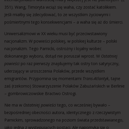
351). Wang, Timoryta wciąż się waha, czy zostać katolikiem.
Jeśli miałby się zdecydować, to ze wszystkim życiowymi i
pośmiertnymi tego konsekwencjami – a waha się aż do śmierci.
Uniwersalizmowi w XX wieku musi być przeciwstawiony
nacjonalizm. W powieści polskiej, w polskiej kulturze – polski
nacjonalizm. Tego Parnicki, ostrożny i lojalny wobec
dokonanego wyboru, dotąd nie poruszał wprost. W
Ostatniej
powieści
po raz pierwszy znajdujemy tak ostry ton satyryczny,
uderzający w uroszczenia Polaków, przede wszystkim
emigrantów. Przypomina się momentami
Trans-Atlantyk
, tajne
zaś (rzekomo) Stowarzyszenie Polaków Zabużańskich w Berlinie
– gombrowiczowskie Bractwo Ostrogi.
Nie ma w
Ostatniej powieści
tego, co wcześniej bywało –
bezpośredniej obecności autora, identycznego z rzeczywistym
Parnickim, sprowadzonego na poziom świata przedstawianego,
jako jedna z występujących postaci. Ale napomyka się o