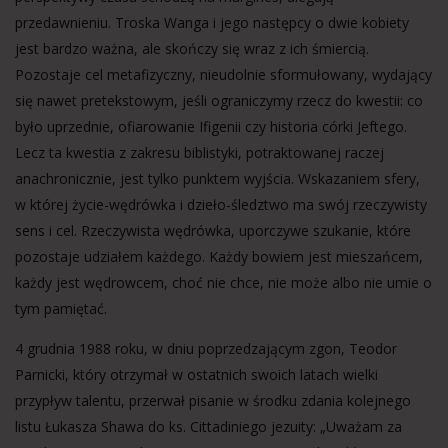
przedawnieniu. Troska Wanga i jego następcy o dwie kobiety
jest bardzo ważna, ale skończy się wraz z ich śmiercią.
Pozostaje cel metafizyczny, nieudolnie sformułowany, wydający
się nawet pretekstowym, jeśli ograniczymy rzecz do kwestii: co
było uprzednie, ofiarowanie Ifigenii czy historia córki Jeftego.
Lecz ta kwestia z zakresu biblistyki, potraktowanej raczej
anachronicznie, jest tylko punktem wyjścia. Wskazaniem sfery,
w której życie-wędrówka i dzieło-śledztwo ma swój rzeczywisty
sens i cel. Rzeczywista wędrówka, uporczywe szukanie, które
pozostaje udziałem każdego. Każdy bowiem jest mieszańcem,
każdy jest wędrowcem, choć nie chce, nie może albo nie umie o
tym pamiętać.
4 grudnia 1988 roku, w dniu poprzedzającym zgon, Teodor
Parnicki, który otrzymał w ostatnich swoich latach wielki
przypływ talentu, przerwał pisanie w środku zdania kolejnego
listu Łukasza Shawa do ks. Cittadiniego jezuity: „Uważam za