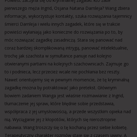
Powieść zaczyna się od kryminalnej zagadki: kto zabił
pierwszego męża Ingrid, Osjana Natana Darnleja? Wang zbiera
informacje, wykorzystuje kontakty, szuka rozwiązania tajemnicy
śmierci Darnleja i wielu innych zagadek, które się w trakcie
powieści wyłaniają jako konieczne do rozwiązania po to, by
móc rozwiązać zagadkę zasadniczą. Stara się panować nad
coraz bardziej skomplikowaną intrygą, panować intelektualnie,
trochę jak szachista w symultance panuje nad kolejno
otwieranymi partiami na kolejnych szachownicach. Zajmuje go
to i podnieca, lecz przecież wcale nie pochłania bez reszty.
Nawet orientujemy się w pewnym momencie, że tę kryminalną
zagadkę można by potraktować jako pretekst. Głównym
bowiem zadaniem Wanga jest właśnie rozmawianie z Ingrid,
tłumaczenie jej spraw, które błędnie sobie przedstawia,
współpraca z jej umysłowością, a przede wszystkim opieka nad
nią. Wyciąganie jej z kłopotów, których się nieroztropnie
nabawia. Wang troszczy się o tę kochaną przez siebie kobietę.
Terapeutyczny charakter rozmów staje się z czasem jawny. A