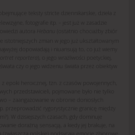
ejmujące teksty stricte dziennikarskie, dzieła z
lewizyjne, fotografie itp. – jest już w zasadzie
powiedzi autora
Hebanu
(ostatnio chociażby zbiór
ne istotniejszych zmian w jego już ukształtowanym
jwyżej dopowiadają i niuansują to, co już wiemy
ortret reportera
), o jego wrażliwości poetyckiej,
iata czy o jego widzeniu świata przez obiektyw
u z epoki heroicznej, tzn. z czasów powojennych,
wych przedstawicieli, pojmowane było nie tylko
ictwo – zaangażowanie w obronie doniosłych
p. przeprowadzić rygorystycznie granicę między
m?). W dzisiejszych czasach, gdy dominuje
anie doraźną sensacją, a kiedy jej brakuje, na
 (zwłaszcza polskie) podsycają emocje zbiorowe,