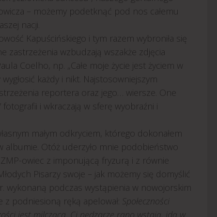
rowicza – możemy podetknąć pod nos całemu
zej nacji.
owość Kapuścińskiego i tym razem wybroniła się
e zastrzeżenia wzbudzają wszakże zdjęcia
ula Coelho, np. „Całe moje życie jest życiem w
 wygłosić każdy i nikt. Najstosowniejszym
trzeżenia reportera oraz jego… wiersze. One
ografii i wkraczają w sferę wyobraźni i
m własnym małym odkryciem, którego dokonałem
 w albumie. Otóż uderzyło mnie podobieństwo
 ZMP-owiec z imponującą fryzurą i z równie
Młodych Pisarzy swoje – jak możemy się domyślić
95 r. wykonaną podczas wystąpienia w nowojorskim
e z podniesioną ręką apelował:
Społeczności
ości jest milcząca. Ci nędzarze rano wstają, idą w