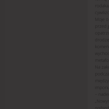
rodaka
cywiliz
Moje o
przed 
opatrz
drodze”
koment
wychod
metafor
Na zak
podcza
między
imponu
– nade
„Nowym
najbied