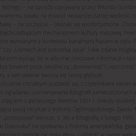
, którego – na sposób opisywany przez Witolda Gomb
owanemu światu na dowód niezaprzeczalnej wielkości nas
bawy – na szczęście – okazały się wyolbrzymione. Osob
glajchszaltującym mechanizmem kultury masowej. Pewn
one wyrwanymi z kontekstu banalnymi frazami w stylu Pa
 czy „Uśmiech jest potrzebą życia”. Takie zdania mógłby
arzem wydają się w albumie rzeczowe informacje i spos
zą bowiem poza zwodniczą „dosłowność”/„naoczność” fot
y, a tam właśnie tworzą się sensy głębsze.
ończenie chciałbym podzielić się z czytelnikami swoi
s oglądania i porównywania fotografii zamieszczonych
 zdjęciem z pierwszego kwietnia 1951 r. (młody student
jącą pasją recytuje z trybuny Ogólnopolskiego Zjazdu 
r „postępowe” wiersze, s. 36) a fotografią z lutego 19
 Dzienniku” na spotkaniu z Polonią amerykańską, gdzi
niejszych państw nie mają głosu. Ludzkość w swojej większ