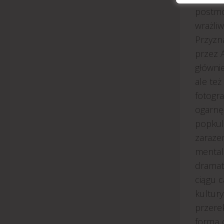
postmod
wrażliw
Przyzn
przez 
główni
ale też
fotogra
ogarnę
popkul
zaraze
mental
dramaty
ciągu 
kultur
przere
formą 