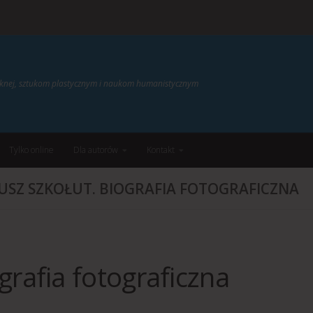
ięknej, sztukom plastycznym i naukom humanistycznym
Tylko online
Dla autorów
Kontakt
USZ SZKOŁUT. BIOGRAFIA FOTOGRAFICZNA
grafia fotograficzna