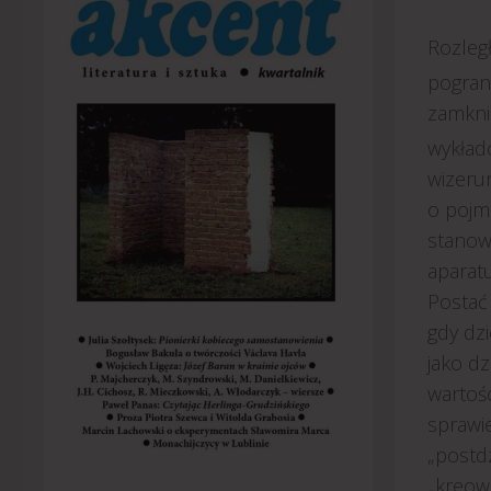
Rozległ
pograni
zamkni
wykła
wizeru
o pojm
stanow
aparatu
Postać
gdy dz
jako dz
wartoś
sprawie
„postdz
„kreow