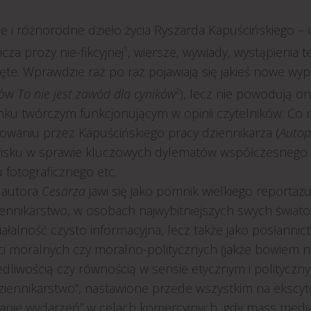
e i różnorodne dzieło życia Ryszarda Kapuścińskiego – ob
cza prozy nie-fikcyjnej
1
, wiersze, wywiady, wystąpienia te
ęte. Wprawdzie raz po raz pojawiają się jakieś nowe wy
dów
To nie jest zawód dla cyników
2
), lecz nie powodują o
nku twórczym funkcjonującym w opinii czytelników. Co na
owaniu przez Kapuścińskiego pracy dziennikarza (
Autop
isku w sprawie kluczowych dylematów współczesnego św
 fotograficznego etc.
 autora
Cesarza
jawi się jako pomnik wielkiego reportaż
iennikarstwo, w osobach najwybitniejszych swych świato
iałalność czysto informacyjna, lecz także jako posłann
ci moralnych czy moralno-politycznych (jakże bowiem n
dliwością czy równością w sensie etycznym i polityczny
iennikarstwo”, nastawione przede wszystkim na ekscytow
anie wydarzeń” w celach komercyjnych, gdy mass media