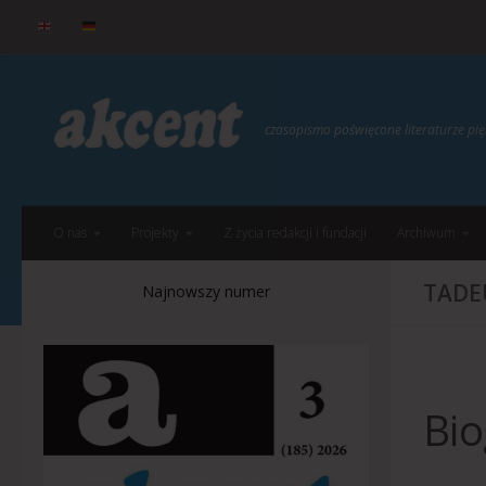
do
treści
Przejdź do treści
czasopismo poświęcone literaturze p
O nas
Projekty
Z życia redakcji i fundacji
Archiwum
TADE
Najnowszy numer
Bio