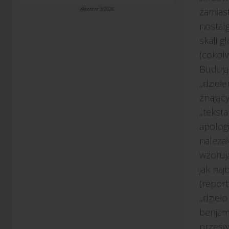
Akcent nr 3/2026
zamias
nostalg
skali g
(cokol
Budują
„dziełe
znając
„teksta
apologi
należa
wzorują
jak naj
(repor
„dzieło
benjami
prześwi