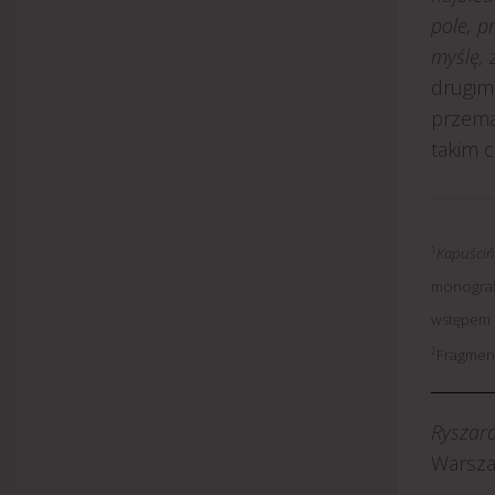
pole, p
myślę, 
drugim 
przemaw
takim 
1
Kapuściń
monografi
wstępem o
2
Fragment
_________
Ryszard
Warsza