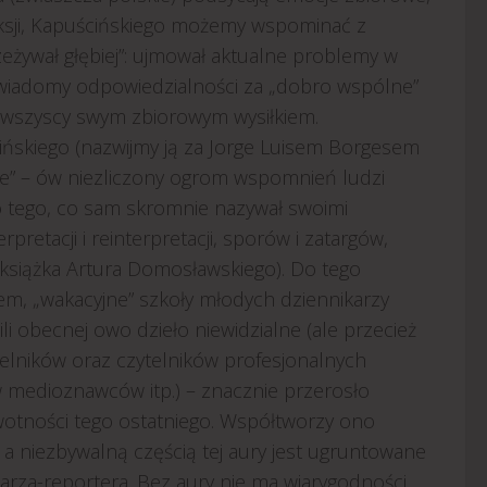
eksji, Kapuścińskiego możemy wspominać z
„przeżywał głębiej”: ujmował aktualne problemy w
ył świadomy odpowiedzialności za „dobro wspólne”
my wszyscy swym zbiorowym wysiłkiem.
ńskiego (nazwijmy ją za Jorge Luisem Borgesem
ialne” – ów niezliczony ogrom wspomnień ludzi
o tego, co sam skromnie nazywał swoimi
pretacji i reinterpretacji, sporów i zatargów,
a książka Artura Domosławskiego). Do tego
em, „wakacyjne” szkoły młodych dziennikarzy
ili obecnej owo dzieło niewidzialne (ale przecież
ytelników oraz czytelników profesjonalnych
 medioznawców itp.) – znacznie przerosło
ywotności tego ostatniego. Współtworzy ono
, a niezbywalną częścią tej aury jest ugruntowane
sarza-reportera. Bez aury nie ma wiarygodności