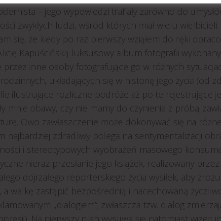
ernista – jego wypowiedzi trafiały zarówno do umysłów 
ości zwykłych ludzi, wśród których miał wielu wielbicieli.
am się, że kiedy po raz pierwszy wziąłem do ręki opra
Alicję Kapuścińską luksusowy album fotografii wykonan
e przez inne osoby fotografujące go w różnych sytuacja
 rodzinnych, układających się w historię jego życia (o
fie ilustrujące rozliczne podróże aż po te rejestrujące
ły mnie obawy, czy nie mamy do czynienia z próbą zawła
turę. Owo zawłaszczenie może dokonywać się na różne 
m najbardziej zdradliwy polega na sentymentalizacji ob
ności i stereotypowych wyobrażeń masowego konsumen
czne nieraz przesłanie jego książek, realizowany przez
całego dojrzałego reporterskiego życia wysiłek, aby zr
y, a walkę zastąpić bezpośrednią i nacechowaną życzli
klamowanym „dialogiem”; zwłaszcza tzw. dialog zmierz
opresji). Na pierwszy plan wysuwa się natomiast wizeru