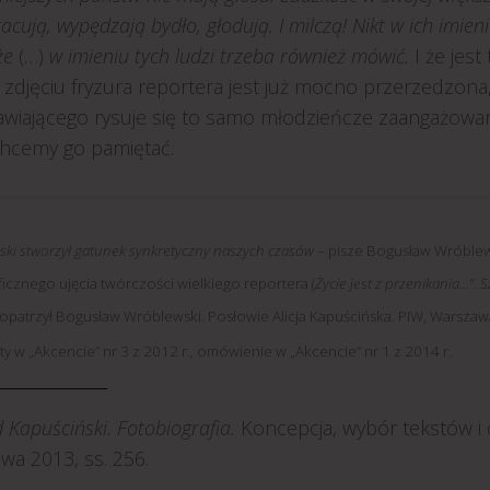
racują, wypędzają bydło, głodują. I milczą! Nikt w ich imie
że
(…)
w imieniu tych ludzi trzeba również mówić.
I że jest
zdjęciu fryzura reportera jest już mocno przerzedzona,
iającego rysuje się to samo młodzieńcze zaangażowanie.
chcemy go pamiętać.
ski stworzył gatunek synkretyczny naszych czasów
– pisze Bogusław Wróblew
cznego ujęcia twórczości wielkiego reportera (
Życie jest z przenikania…”.
patrzył Bogusław Wróblewski. Posłowie Alicja Kapuścińska. PIW, Warszawa 
y w „Akcencie” nr 3 z 2012 r., omówienie w „Akcencie” nr 1 z 2014 r.
_________________
 Kapuściński. Fotobiografia.
Koncepcja, wybór tekstów i 
wa 2013, ss. 256.