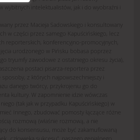
wybitnych intelektualistów, jak i do wyobraźni i
cowany przez Macieja Sadowskiego i konsultowany
ych w części przez samego Kapuścińskiego, lecz
ch reporterskich, konferencyjno-promocyjnych,
d zdjęcia urodzonego w Pińsku bobasa poprzez
 jego tryumfy zawodowe z ostatniego okresu życia),
szczenia postaci pisarza-reportera przez
sposoby, z których najpowszechniejszy i
razu danego twórcy, przykrojeniu go do
ta kultury. W zapomnienie idzie wówczas
 niego (tak jak w przypadku Kapuścińskiego) w
ozumieć Innego, zbudować pomosty łączące różne
wością rozmową (właśnie rozmową, a nie
ający do konsensusu, może być zakamuflowaną
nek „człowieka sukcesu”, naszego genialnego