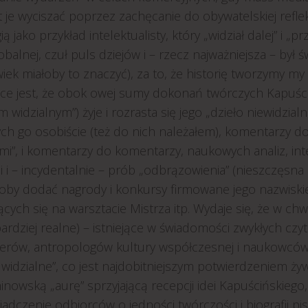
t je wyciszać poprzez zachęcanie do obywatelskiej refl
ią jako przykład intelektualisty, który „widział dalej” i 
lobalnej, czuł puls dziejów i – rzecz najważniejsza – b
wiek miałoby to znaczyć), za to, że historię tworzymy 
ce jest, że obok owej sumy dokonań twórczych Kapuści
m widzialnym”) żyje i rozrasta się jego „dzieło niewidz
ych go osobiście (też do nich należałem), komentarzy d
mi”, i komentarzy do komentarzy, naukowych analiz, inter
i i – incydentalnie – prób „odbrązowienia” (nieszczęsn
łoby dodać nagrody i konkursy firmowane jego nazwiski
cych się na warsztacie Mistrza itp. Wydaje się, że w chw
bardziej realne) – istniejące w świadomości zwykłych cz
terów, antropologów kultury współczesnej i naukowców
 widzialne”, co jest najdobitniejszym potwierdzeniem ż
nowską „aurę” sprzyjającą recepcji idei Kapuścińskiego
adczenie odbiorców o jedności twórczości i biografii pi