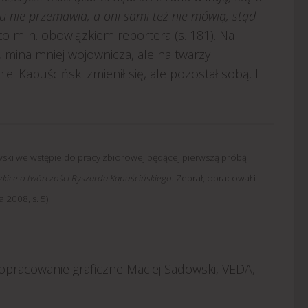
niu nie przemawia, a oni sami też nie mówią, stąd
 to m.in. obowiązkiem reportera (s. 181). Na
 mina mniej wojownicza, ale na twarzy
 Kapuściński zmienił się, ale pozostał sobą. I
ski we wstępie do pracy zbiorowej będącej pierwszą próbą
 Szkice o twórczości Ryszarda Kapuścińskiego.
Zebrał, opracował i
2008, s. 5).
opracowanie graficzne Maciej Sadowski, VEDA,