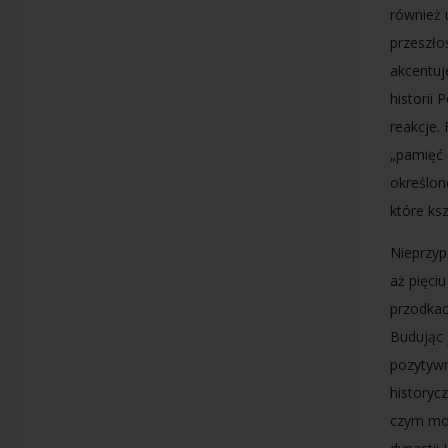
również 
przeszło
akcentuj
historii 
reakcje.
„pamięć 
określon
które ks
Nieprzyp
aż pięci
przodkac
Budując 
pozytywn
historyc
czym moż