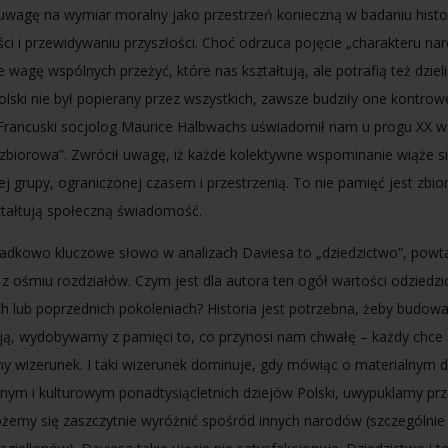
uwagę na wymiar moralny jako przestrzeń konieczną w badaniu histor
ści i przewidywaniu przyszłości. Choć odrzuca pojęcie „charakteru 
e wagę wspólnych przeżyć, które nas kształtują, ale potrafią też dziel
Polski nie był popierany przez wszystkich, zawsze budziły one kontrow
 Francuski socjolog Maurice Halbwachs uświadomił nam u progu XX 
zbiorowa”. Zwrócił uwagę, iż każde kolektywne wspominanie wiąże s
ej grupy, ograniczonej czasem i przestrzenią. To nie pamięć jest zbio
ztałtują społeczną świadomość.
adkowo kluczowe słowo w analizach Daviesa to „dziedzictwo”, powta
u z ośmiu rozdziałów. Czym jest dla autora ten ogół wartości odziedz
h lub poprzednich pokoleniach? Historia jest potrzebna, żeby budow
ją, wydobywamy z pamięci to, co przynosi nam chwałę – każdy chce
y wizerunek. I taki wizerunek dominuje, gdy mówiąc o materialnym d
znym i kulturowym ponadtysiącletnich dziejów Polski, uwypuklamy pr
emy się zaszczytnie wyróżnić spośród innych narodów (szczególni