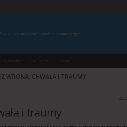
ięknej, sztukom plastycznym i naukom humanistycznym
Tylko online
Dla autorów
Kontakt
SZ WRONA. CHWAŁA I TRAUMY
Spis
ała i traumy