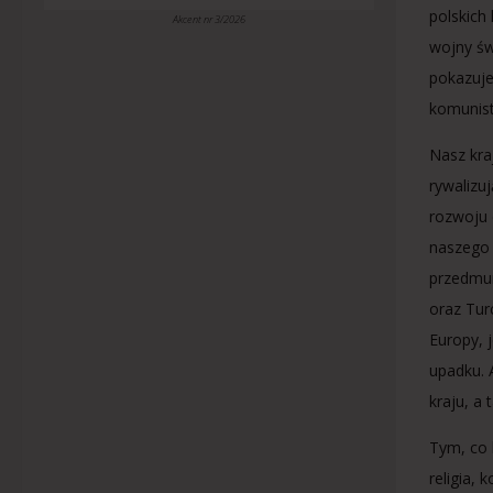
polskich
Akcent nr 3/2026
wojny św
pokazuje
komunist
Nasz kra
rywalizuj
rozwoju e
naszego 
przedmur
oraz Tur
Europy, 
upadku. 
kraju, a
Tym, co k
religia, 