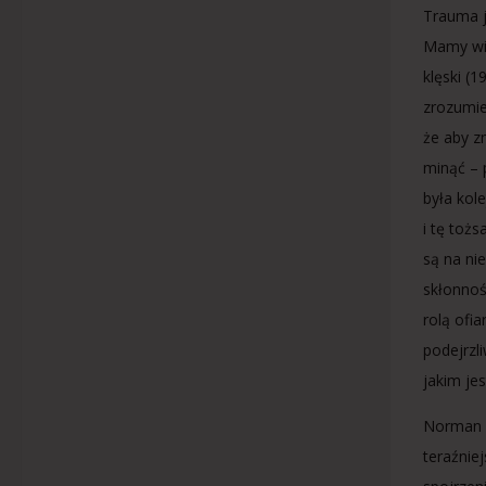
Trauma j
Mamy wię
klęski (
zrozumie
że aby z
minąć – 
była kol
i tę toż
są na ni
skłonnoś
rolą ofi
podejrzl
jakim jes
Norman D
teraźnie