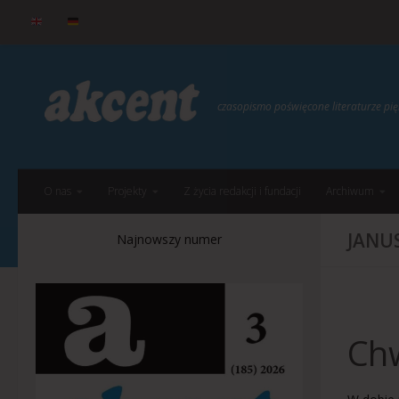
do
treści
Przejdź do treści
czasopismo poświęcone literaturze p
O nas
Projekty
Z życia redakcji i fundacji
Archiwum
JANU
Najnowszy numer
Chw