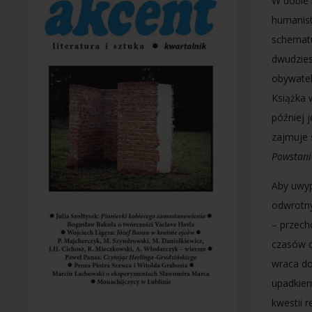
W dobie 
humanist
schematu
dwudzies
obywate
Książka 
później 
zajmuje 
Powstani
Aby uwyp
odwrotny
– przech
czasów c
wraca do
upadkie
kwestii 