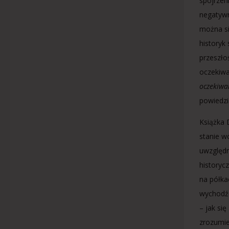
spojrzen
negatywn
można się
historyk
przeszło
oczekiw
oczekiwan
powiedzi
Książka 
stanie w
uwzględn
historyc
na półka
wychodźc
– jak si
zrozumie