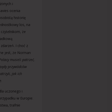
zonych i
avies ocenia
sobistą historię
jednostkowy los, na
czytelnikom, że
ypadkową
zdarzeń. I choć z
tne jest, że Norman
Polacy musieli patrzeć,
 rządy przywódców
rzyli, jak ich
e
.
dla uczonego i
 przypadku w Europie.
stwa, trafnie