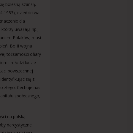
ię bolesną szansą.
4-1983), dziedzictwa
znaczenie dla
 którzy uważają np.,
owaniem Polaków, musi
oleń. Bo II wojna
wej tożsamości ofiary
em i młodzi ludzie
staci powszechnej
dentyfikując się z
o złego. Cechuje nas
kapitału społecznego,
ści na polską
łoby narcystyczne