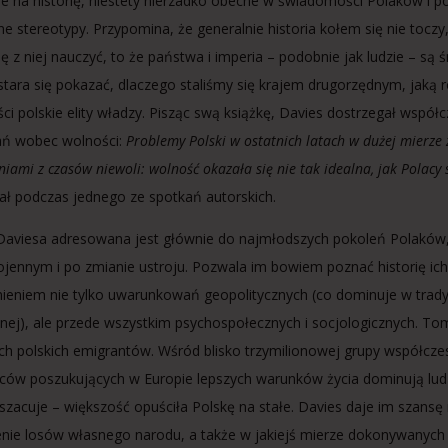
ie na historię, niestety nierzadko obecne w świadomości Polaków i p
e stereotypy. Przypomina, że generalnie historia kołem się nie toczy
 z niej nauczyć, to że państwa i imperia – podobnie jak ludzie – są ś
 stara się pokazać, dlaczego staliśmy się krajem drugorzędnym, jaką 
ści polskie elity władzy. Pisząc swą książkę, Davies dostrzegał współc
ań wobec wolności:
Problemy Polski w ostatnich latach w dużej mierze 
iami z czasów niewoli: wolność okazała się nie tak idealna, jak Polacy
ał podczas jednego ze spotkań autorskich.
Daviesa adresowana jest głównie do najmłodszych pokoleń Polaków
ojennym i po zmianie ustroju. Pozwala im bowiem poznać historię ic
ieniem nie tylko uwarunkowań geopolitycznych (co dominuje w tradyc
znej), ale przede wszystkim psychospołecznych i socjologicznych. To
ch polskich emigrantów. Wśród blisko trzymilionowej grupy współcz
ów poszukujących w Europie lepszych warunków życia dominują ludz
ę szacuje – większość opuściła Polskę na stałe. Davies daje im szansę
nie losów własnego narodu, a także w jakiejś mierze dokonywanych