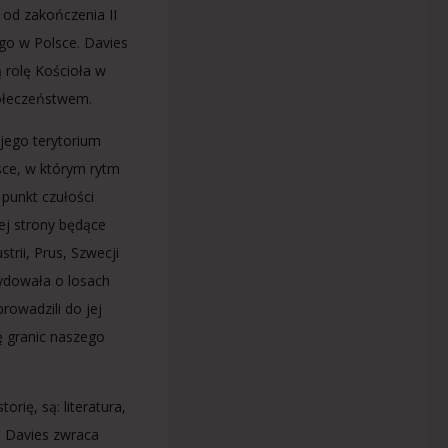
 od zakończenia II
go w Polsce. Davies
 rolę Kościoła w
połeczeństwem.
 jego terytorium
ejsce, w którym rytm
 punkt czułości
ej strony będące
trii, Prus, Szwecji
cydowała o losach
rowadzili do jej
ę granic naszego
orię, są: literatura,
e. Davies zwraca