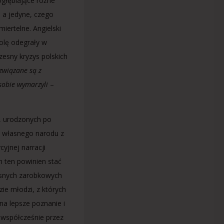
ogłębiające różne
, a jedyne, czego
miertelne. Angielski
rolę odegrały w
zesny kryzys polskich
związane są z
 sobie wymarzyli
–
, urodzonych po
h własnego narodu z
yjnej narracji
m ten powinien stać
esnych zarobkowych
ie młodzi, z których
 na lepsze poznanie i
 współcześnie przez