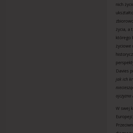
nich życ
ukształt
zbiorowo
życia, a
którego 
życiowe 
historyc
perspekt
Davies p
jak ich 
niecieszą
ojczyzna
W swej k
Europejc
Przeciwn