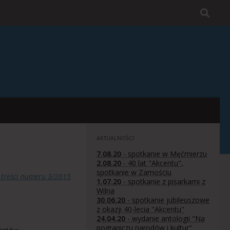
AKTUALNOŚCI
7.08.20
- spotkanie w Męćmierzu
2.08.20
- 40 lat "Akcentu",
spotkanie w Zamościu
 treści numeru 3/2015
1.07.20
- spotkanie z pisarkami z
Wilna
30.06.20
- spotkanie jubileuszowe
z okazji 40-lecia "Akcentu"
24.04.20
- wydanie antologii "Na
pograniczu narodów i kultur"