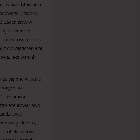
ii, w przedstawianiu
narodowego”, mocno
ić. Żaden zryw w
ersje i sprzeczne
w. umowność terminu
ię z doświadczeniami
rowa, lecz warunki,
rza się ono w tytule
iczonych po
ać tożsamość.
 zaprezentować swój
ziedzictwie
zede wszystkim to,
e dorobek rządów