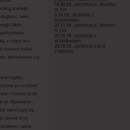
miotów
10.03.20
- prezentacja "Akcentu"
według utartego
nr 159
5.12.19
- spotkanie z
ległości i wiek
M.Jankowską
jącego także
27.11.19
- prezentacja "Akcentu"
nr 158
spółczesności.
21.11.19
- spotkanie z
W.Myśliwskim
u, a cztery lata
23.10.19
- spotkanie z prof.
ci Daviesa Polska
P.Biłosem
ysko, Mikrokosmos
czy
ę w porządku
zdział po rozdziale
onów i Piastów aż do
le pt.
Wyzwolenie
–
óre zakończyły się
 (akurat w tej
stalenia i opinie