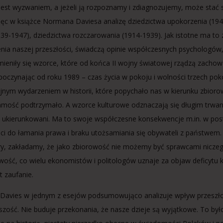
est wyzwaniem, a jeżeli ją rozpoznamy i zdiagnozujemy, może stać s
c w książce Normana Daviesa analizę dziedzictwa upokorzenia (194
1939-1947), dziedzictwa rozczarowania (1914-1939). Jak istotne ma to 
nia naszej przeszłości, świadczą opinie współczesnych psychologów,
mieniły się wzorce, które od końca II wojny światowej rządzą zach
poczynając od roku 1989 – czas życia w pokoju i wolności trzech pok
ejnym wydarzeniem w historii, które popychało nas w kierunku zbioro
samość podtrzymało. A wzorce kulturowe odznaczają się długim trwani
e ukierunkowani. Ma to swoje współczesne konsekwencje m.in. w po
ci do łamania prawa i braku utożsamiania się obywateli z państwem. I
ary, zakładamy, że jako zbiorowość nie możemy być sprawcami niczeg
iwość, co wielu ekonomistów i politologów uznaje za objaw deficytu 
t zaufanie.
avies w jednym z esejów podsumowująco analizuje wpływ przeszło
jszość. Nie buduje przekonania, że nasze dzieje są wyjątkowe. To by