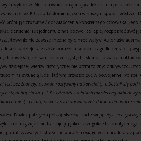
iowych wyborów. Ale to również pasjonująca lektura dla pokoleń urod
owanych przez PRL, nadal dominujących w naszym społeczeństwie. D
ść próbując zrozumieć doświadczenia konkretnego człowieka, jego o
 także cierpienia. Niejednemu z nas pozwoli to lepiej rozpoznać swój 
kształtowanie nie zawsze można było mieć wpływ. Autor uświadamia 
radości i nadzieje, ale także porażki i osobiste tragedie często są w
znych powikłań, czasami nieprzejrzystych i skomplikowanych układów 
ywy dzisiejszej wiedzy historycznej nie brzmi to zbyt odkrywczo, isto
rzypomina sytuację ludzi, którym przyszło żyć w powojennej Polsce:
kraj jest bez żadnego powodu rozrywany na kawałki
(…).
Dostali się pod
cych się dobrą sławą
. (…)
Po czterdziestu latach morderczej odbudowy pat
 bankrutuje.
(…)
Istotą nowożytnych doświadczeń Polski było upokorzeni
siążce Davies patrzy na polską historię, zachowując dystans typowy 
zyka, nie tragizuje i nie traktuje jej jako szczególnie traumatycznego
ie, potrafi wyważyć historyczne porażki i osiągnięcia narodu oraz pań