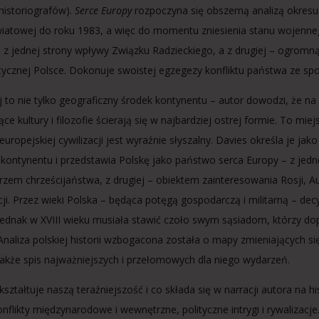
 historiografów).
Serce Europy
rozpoczyna się obszerną analizą okresu
iatowej do roku 1983, a więc do momentu zniesienia stanu wojenne
 z jednej strony wpływy Związku Radzieckiego, a z drugiej – ogromną
ycznej Polsce. Dokonuje swoistej egzegezy konfliktu państwa ze s
j to nie tylko geograficzny środek kontynentu – autor dowodzi, że na
ące kultury i filozofie ścierają się w najbardziej ostrej formie. To mi
uropejskiej cywilizacji jest wyraźnie słyszalny. Davies określa je jako
kontynentu i przedstawia Polskę jako państwo serca Europy – z jedn
zem chrześcijaństwa, z drugiej – obiektem zainteresowania Rosji, Aus
cji. Przez wieki Polska – będąca potęgą gospodarczą i militarną – de
jednak w XVIII wieku musiała stawić czoło swym sąsiadom, którzy dop
Analiza polskiej historii wzbogacona została o mapy zmieniających si
 także spis najważniejszych i przełomowych dla niego wydarzeń.
ształtuje naszą teraźniejszość i co składa się w narracji autora na hist
konflikty międzynarodowe i wewnętrzne, polityczne intrygi i rywalizacj