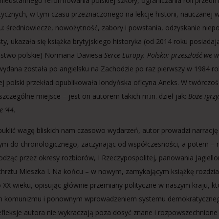
nieustannego reformowania polskiej szkoły, ograniczania roli przed
ycznych, w tym czasu przeznaczonego na lekcje historii, nauczanej 
: średniowiecze, nowożytność, zabory i powstania, odzyskanie niepod
ty, ukazała się książka brytyjskiego historyka (od 2014 roku posiada
lstwo polskie) Normana Daviesa
Serce Europy. Polska: przeszłość we w
wydana została po angielsku na Zachodzie po raz pierwszy w 1984 rok
jej polski przekład opublikowała londyńska oficyna Aneks. W twórczoś
szczególne miejsce – jest on autorem takich m.in. dzieł jak:
Boże igrz
e ’44
.
uklić wagę bliskich nam czasowo wydarzeń, autor prowadzi narracj
m do chronologicznego, zaczynając od współczesności, a potem – ro
odząc przez okresy rozbiorów, I Rzeczypospolitej, panowania Jagiell
hrztu Mieszka I. Na końcu – w nowym, zamykającym książkę rozdzia
 XX wieku, opisując głównie przemiany polityczne w naszym kraju, kt
m komunizmu i ponownym wprowadzeniem systemu demokratycznego
refleksje autora nie wykraczają poza dosyć znane i rozpowszechnione u