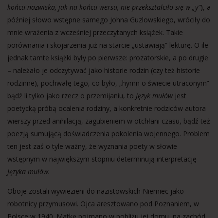
końcu nazwiska, jak na końcu wersu, nie przekształciło się w „y”
), a
później słowo wstępne samego Johna Guzlowskiego, wróciły do
mnie wrażenia z wcześniej przeczytanych książek. Takie
porównania i skojarzenia już na starcie „ustawiają” lekturę. O ile
jednak tamte książki były po pierwsze: prozatorskie, a po drugie
– należało je odczytywać jako historie rodzin (czy też historie
rodzinne), pochwałę tego, co było, „hymn o świecie utraconym”
bądź li tylko jako rzecz o przemijaniu, to
Język mułów
jest
poetycką próbą ocalenia rodziny, a konkretnie rodziców autora
wierszy przed anihilacją, zagubieniem w otchłani czasu, bądź też
poezją sumującą doświadczenia pokolenia wojennego. Problem
ten jest zaś o tyle ważny, że wyznania poety w słowie
wstępnym w największym stopniu determinują interpretację
Języka mułów.
Oboje zostali wywiezieni do nazistowskich Niemiec jako
robotnicy przymusowi. Ojca aresztowano pod Poznaniem, w
Polsce w 1940. Matkę pojmano w pobliżu jej domu, na zachód