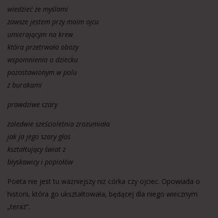
wiedzieć że myślami
zawsze jestem przy moim ojcu
umierającym na krew
która przetrwała obozy
wspomnienia o dziecku
pozostawionym w polu
z burakami
prawdziwe czary
zaledwie sześcioletnia zrozumiała
jak ja jego szary głos
kształtujący świat z
błyskawicy i popiołów
Poeta nie jest tu ważniejszy niż córka czy ojciec. Opowiada o
historii, która go ukształtowała, będącej dla niego wiecznym
„teraz”.