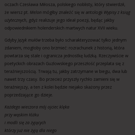
oczach Czesława Miłosza, polskiego noblisty, który stwierdził,
że wiersz pt.
Melon
mógłby znaleźć się w antologii
Wypisy z ksiąg
użytecznych
, gdyż realizuje jego ideał poezji, będąc jakby
odpowiednikiem holenderskich martwych natur XVII wieku.
Gdyby
Język mułów
trzeba było scharakteryzować tylko jednym
zdaniem, mogłoby ono brzmieć: rozrachunek z historią, która
powtarza się stale i ogranicza jednostkę ludzką. Rzeczywiście w
poetyckich obrazach Guzlowskiego przeszłość przeplata się z
teraźniejszością. Trwają tu, jakby zatrzymane w biegu, dwa lub
nawet trzy czasy. Bo przecież przyszły rychło zamieni się w
teraźniejszy, a ten z kolei będzie niejako skażony przez
poprzedzające go dzieje.
Każdego wieczora mój ojciec klęka
przy wąskim łóżku
i modli się za żyjących
którzy już nie żyją dla niego