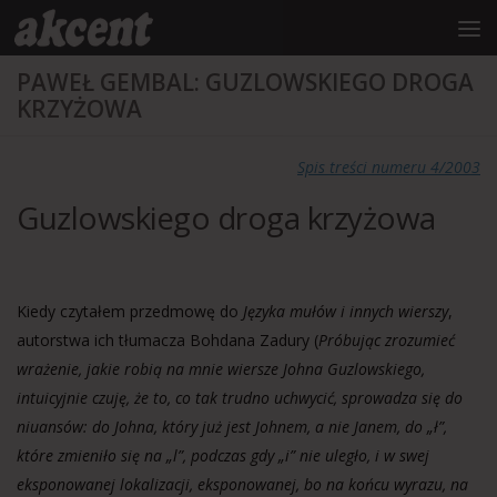
do
treści
Przejdź do treści
PAWEŁ GEMBAL: GUZLOWSKIEGO DROGA
KRZYŻOWA
Spis treści numeru 4/2003
Guzlowskiego droga krzyżowa
Kiedy czytałem przedmowę do
Języka mułów i innych wierszy
,
autorstwa ich tłumacza Bohdana Zadury (
Próbując zrozumieć
wrażenie, jakie robią na mnie wiersze Johna Guzlowskiego,
intuicyjnie czuję, że to, co tak trudno uchwycić, sprowadza się do
niuansów: do Johna, który już jest Johnem, a nie Janem, do „ł”,
które zmieniło się na „l”, podczas gdy „i” nie uległo, i w swej
eksponowanej lokalizacji, eksponowanej, bo na końcu wyrazu, na