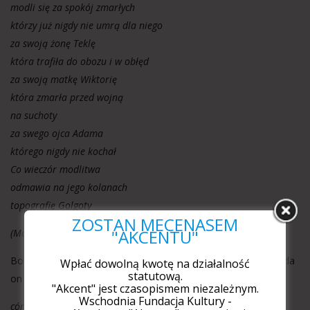
modli się za spokój zmarłych
którzy już nigdy nie umrą dla niego
za swoją żonę Teklę
która trafiła do obozu i w obłęd
za swoją matkę Wiktorię
która zmarła przed wojną
na suchoty
za swego ojca Adama
którego nigdy nie kochał
Co wieczór modlitwa
odmawia na jego kolanach
topografię Golgoty
ZOSTAŃ MECENASEM
"AKCENTU"
(Modlitwa dipisa)
Bohaterem wierszy bywa również sam poeta, ale nie opowiada
Wpłać dowolną kwotę na działalność
statutową.
on wówczas tylko o samym sobie:
"Akcent" jest czasopismem niezależnym.
Wschodnia Fundacja Kultury -
córka idzie za mną