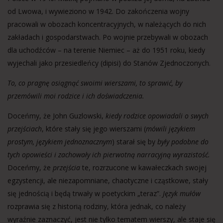
od Lwowa, i wywieziono w 1942. Do zakończenia wojny
pracowali w obozach koncentracyjnych, w należących do nich
zakładach i gospodarstwach. Po wojnie przebywali w obozach
dla uchodźców – na terenie Niemiec – aż do 1951 roku, kiedy
wyjechali jako przesiedleńcy (dipisi) do Stanów Zjednoczonych.
To, co pragnę osiągnąć swoimi wierszami, to sprawić, by
przemówili moi rodzice i ich doświadczenia.
Doceńmy, że John Guzlowski,
kiedy rodzice opowiadali o swych
przejściach
, które stały się jego wierszami (
mówili językiem
prostym, językiem jednoznacznym
) starał się by
były podobne do
tych opowieści i zachowały ich pierwotną narracyjną wyrazistość.
Doceńmy, że
przejścia
te, rozrzucone w kawałeczkach swojej
egzystencji, ale niezapomniane, chaotyczne i cząstkowe, stały
się jednością i będą trwały w poetyckim „teraz”.
Język mułów
rozprawia się z historią rodziny, która jednak, co należy
wyraźnie zaznaczyć, jest nie tylko tematem wierszy, ale staje się