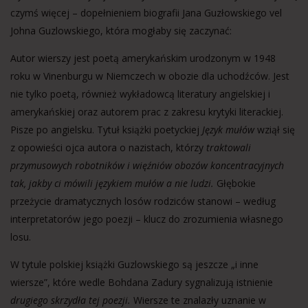
czymś więcej – dopełnieniem biografii Jana Guzłowskiego vel
Johna Guzlowskiego, która mogłaby się zaczynać:
Autor wierszy jest poetą amerykańskim urodzonym w 1948
roku w Vinenburgu w Niemczech w obozie dla uchodźców. Jest
nie tylko poetą, również wykładowcą literatury angielskiej i
amerykańskiej oraz autorem prac z zakresu krytyki literackiej.
Pisze po angielsku. Tytuł książki poetyckiej
Język mułów
wziął się
z opowieści ojca autora o nazistach, którzy
traktowali
przymusowych robotników i więźniów obozów koncentracyjnych
tak, jakby ci mówili językiem mułów a nie ludzi.
Głębokie
przeżycie dramatycznych losów rodziców stanowi – według
interpretatorów jego poezji – klucz do zrozumienia własnego
losu.
W tytule polskiej książki Guzlowskiego są jeszcze „i inne
wiersze”, które wedle Bohdana Zadury sygnalizują istnienie
drugiego skrzydła tej poezji.
Wiersze te znalazły uznanie w