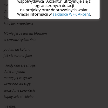
współwydawca "Akcentu" utrzymuje się z
pyta mnie w końcu
ograniczonych dotacji
na projekty oraz dobrowolnych wpłat.
dlaczego noszę płaszcz
Więcej informacji w
zakładce WFK Akcent
.
bez guzików
buty bez sznurówek
Mówię jej że jestem błaznem
w czarodziejskim śnie
padam na kolana
jak skruszona foka
i kiedy ona się śmieje
dalej zmyślam
mówię jej że guziki
wrzucono do zupy
sprzedane sznurówki
kupiły sekret chleba
nie musi