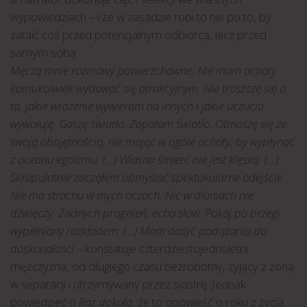
wypowiedziach – i że w zasadzie robi to nie po to, by
zataić coś przed potencjalnym odbiorcą, lecz przed
samym sobą.
Męczą mnie rozmowy powierzchowne. Nie mam ochoty
komukolwiek wydawać się atrakcyjnym. Nie troszczę się o
to, jakie wrażenie wywieram na innych i jakie uczucia
wywołuję. Gaszę światło. Zapalam światło. Obnoszę się ze
swoją obojętnością, nie mając w ogóle ochoty, by wypłynąć
z oceanu egoizmu. (…) Własna śmierć nie jest klęską. (…)
Skrupulatnie zacząłem obmyślać spektakularne odejście.
Nie ma strachu w mych oczach. Nic w dłoniach nie
dźwięczy. Żadnych pragnień, echa słów. Pokój po brzegi
wypełniony rozkładem. (…) Mam dosyć podążania do
doskonałości
– konstatuje czterdziestojednoletni
mężczyzna, od długiego czasu bezrobotny, żyjący z żoną
w separacji i utrzymywany przez siostrę. Jednak
powiedzieć o
Raz dokoła
, że to opowieść o roku z życia