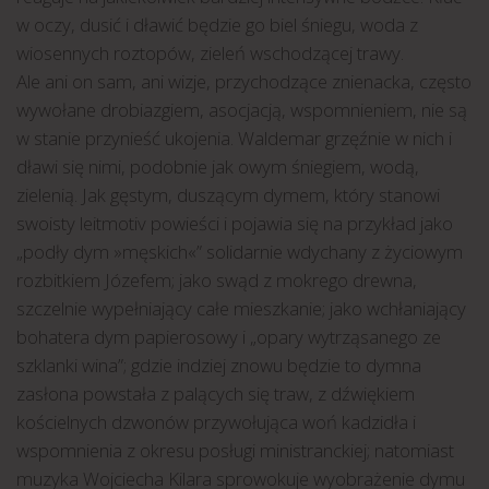
w oczy, dusić i dławić będzie go biel śniegu, woda z
wiosennych roztopów, zieleń wschodzącej trawy.
Ale ani on sam, ani wizje, przychodzące znienacka, często
wywołane drobiazgiem, asocjacją, wspomnieniem, nie są
w stanie przynieść ukojenia. Waldemar grzęźnie w nich i
dławi się nimi, podobnie jak owym śniegiem, wodą,
zielenią. Jak gęstym, duszącym dymem, który stanowi
swoisty leitmotiv powieści i pojawia się na przykład jako
„podły dym »męskich«” solidarnie wdychany z życiowym
rozbitkiem Józefem; jako swąd z mokrego drewna,
szczelnie wypełniający całe mieszkanie; jako wchłaniający
bohatera dym papierosowy i „opary wytrząsanego ze
szklanki wina”; gdzie indziej znowu będzie to dymna
zasłona powstała z palących się traw, z dźwiękiem
kościelnych dzwonów przywołująca woń kadzidła i
wspomnienia z okresu posługi ministranckiej; natomiast
muzyka Wojciecha Kilara sprowokuje wyobrażenie dymu