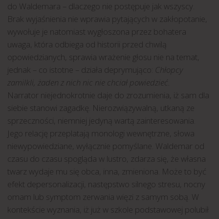
do Waldemara – dlaczego nie postępuje jak wszyscy.
Brak wyjaśnienia nie wprawia pytających w zakłopotanie,
wywołuje je natomiast wygłoszona przez bohatera
uwaga, która odbiega od historii przed chwilą
opowiedzianych, sprawia wrażenie głosu nie na temat,
jednak – co istotne – działa deprymująco:
Chłopcy
zamilkli, żaden z nich nic nie chciał powiedzieć.
Narrator niejednokrotnie daje do zrozumienia, iż sam dla
siebie stanowi zagadkę. Nierozwiązywalną, utkaną ze
sprzeczności, niemniej jedyną wartą zainteresowania.
Jego relację przeplatają monologi wewnętrzne, słowa
niewypowiedziane, wyłącznie pomyślane. Waldemar od
czasu do czasu spogląda w lustro, zdarza się, że własna
twarz wydaje mu się obca, inna, zmieniona. Może to być
efekt depersonalizacji, następstwo silnego stresu, nocny
omam lub symptom zerwania więzi z samym sobą. W
kontekście wyznania, iż już w szkole podstawowej polubił