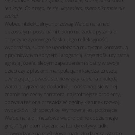
się zabawie. Pałka, zapałka, dwa kije, kto się nie schowa,
ten kryje. Co z tego, że się ukrywałem, skoro nikt mnie nie
szukał.
Wobec intelektualnych przewag Waldemara nad
pozostałymi postaciami trudno nie zadać pytania o
przyczynę życiowego fiaska. Jego refleksyjność,
wyobraźnia, subtelne upodobania muzyczne kontrastują
z prymitywnym sprytem i arogancją Krzysztofa, utylitarną
agresją Józefa, ślepym zapatrzeniem siostry w swoje
dzieci czy z płaskimi manipulacjami księdza. Zresztą
otwierającej powieść scenie wizyty kapłana z kolędą
warto przyjrzeć się dokładniej – odsłaniają się w niej
znamienne cechy narratora, najistotniejsze problemy,
pozwala też ona przewidzieć ogólny kierunek rozwoju
wypadków i ich specyfikę. Wymowne jest potknięcie
Waldemara o „metalowe wiadro pełne codziennego
gnoju”. Symptomatyczne są też dyrektywy Lidki,
przywodzące na myśl słowa matki do dziecka; wtręt o