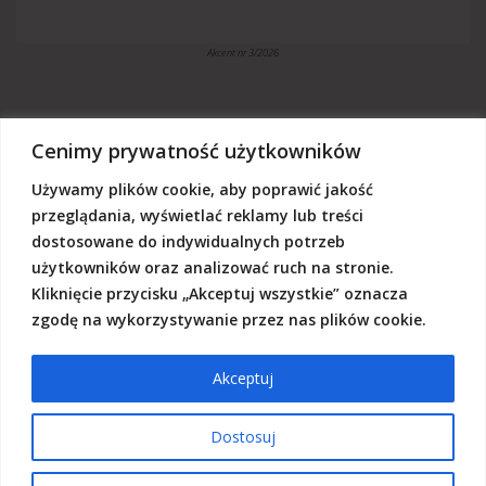
Akcent nr 3/2026
Cenimy prywatność użytkowników
Używamy plików cookie, aby poprawić jakość
„Akcent” jest czasopismem niezależnym, utrzymujemy się z dotacji
budżetowych oraz darowizn. Będziemy wdzięczni, jeśli zechcą nas
przeglądania, wyświetlać reklamy lub treści
Państwo wesprzeć dowolną kwotą.
dostosowane do indywidualnych potrzeb
Wschodnia Fundacja Kultury „Akcent”, ul. Grodzka 3, 20-112 Lublin
użytkowników oraz analizować ruch na stronie.
Nr rachunku:
50124015031111000017528667
(z dopiskiem: Darowizna na działalność statutową Wschodniej
Kliknięcie przycisku „Akceptuj wszystkie” oznacza
Fundacji Kultury Akcent w sferze pożytku publicznego)
zgodę na wykorzystywanie przez nas plików cookie.
Akceptuj
© 2026 Akcent |
Polityka prywatności
|
Deklaracja dostępności
Dostosuj