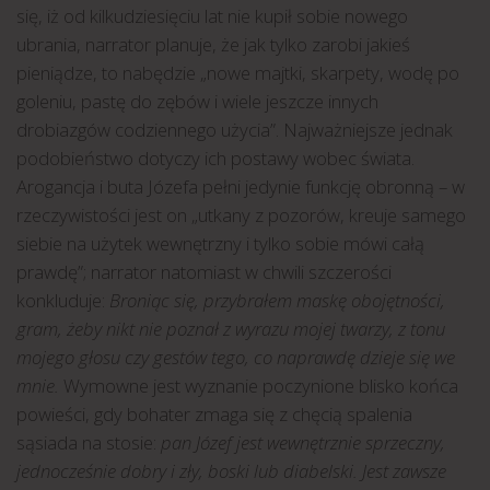
się, iż od kilkudziesięciu lat nie kupił sobie nowego
ubrania, narrator planuje, że jak tylko zarobi jakieś
pieniądze, to nabędzie „nowe majtki, skarpety, wodę po
goleniu, pastę do zębów i wiele jeszcze innych
drobiazgów codziennego użycia”. Najważniejsze jednak
podobieństwo dotyczy ich postawy wobec świata.
Arogancja i buta Józefa pełni jedynie funkcję obronną – w
rzeczywistości jest on „utkany z pozorów, kreuje samego
siebie na użytek wewnętrzny i tylko sobie mówi całą
prawdę”; narrator natomiast w chwili szczerości
konkluduje:
Broniąc się, przybrałem maskę obojętności,
gram, żeby nikt nie poznał z wyrazu mojej twarzy, z tonu
mojego głosu czy gestów tego, co naprawdę dzieje się we
mnie.
Wymowne jest wyznanie poczynione blisko końca
powieści, gdy bohater zmaga się z chęcią spalenia
sąsiada na stosie:
pan Józef jest wewnętrznie sprzeczny,
jednocześnie dobry i zły, boski lub diabelski. Jest zawsze