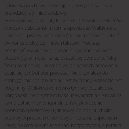
człowieka pozbawionego zajęcia, to wydać sąd tyleż
prawdziwy, co i nieprawdziwy.
Przed dziewięcioma laty Krzysztof Uniłowski o
Delectatio
morosa
– debiutanckim tomie opowiadań Waldemara
Bawołka – pisał w kontekście figur niemożliwych. I choć
ów koncept dotyczył innych tekstów, inne tezy
egzemplifikował, samo pojęcie przywołane wówczas
przez krytyka może i teraz okazać się pomocne. Taką
figurą niemożliwą – niemożliwą do samozrealizowania –
zdaje się być bohater powieści. Nie przynależy do
żadnego miejsca, z nikim nie jest związany, wszędzie jest
obcy, inny. Wielokrotnie mówi o tym wprost, ale owa
odrębność, nieprzystawalność uzewnętrznia się również
samorzutnie, nieintencjonalnie. Tak jak w scenie
poobiedniej rozmowy u Jankowej: po posiłku chwila
przerwy w pracach remontowych, czas na papierosa i
kawę, na krótką wymianę zdań. Rozpoczynają ją pytania