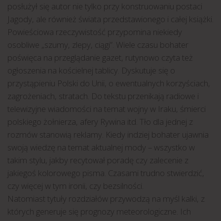
posłużył się autor nie tylko przy konstruowaniu postaci
Jagody, ale również świata przedstawionego i całej książki.
Powieściowa rzeczywistość przypomina niekiedy
osobliwe „szumy, zlepy, ciągi”. Wiele czasu bohater
poświęca na przeglądanie gazet, rutynowo czyta też
ogłoszenia na kościelnej tablicy. Dyskutuje się o
przystąpieniu Polski do Unii, o ewentualnych korzyściach,
zagrożeniach, stratach. Do tekstu przenikają radiowe i
telewizyjne wiadomości na temat wojny w Iraku, śmierci
polskiego żołnierza, afery Rywina itd. Tło dla jednej z
rozmów stanowią reklamy. Kiedy indziej bohater ujawnia
swoją wiedzę na temat aktualnej mody – wszystko w
takim stylu, jakby recytował poradę czy zalecenie z
jakiegoś kolorowego pisma. Czasami trudno stwierdzić,
czy więcej w tym ironii, czy bezsilności.
Natomiast tytuły rozdziałów przywodzą na myśl kalki, z
których generuje się prognozy meteorologiczne. Ich