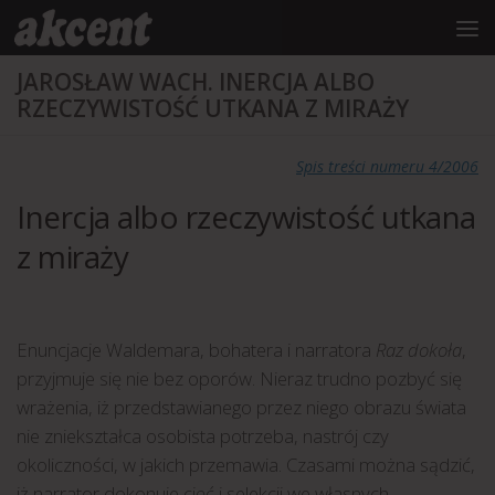
do
treści
Przejdź do treści
JAROSŁAW WACH. INERCJA ALBO
RZECZYWISTOŚĆ UTKANA Z MIRAŻY
Spis treści numeru 4/2006
Inercja albo rzeczywistość utkana
z miraży
Enuncjacje Waldemara, bohatera i narratora
Raz dokoła
,
przyjmuje się nie bez oporów. Nieraz trudno pozbyć się
wrażenia, iż przedstawianego przez niego obrazu świata
nie zniekształca osobista potrzeba, nastrój czy
okoliczności, w jakich przemawia. Czasami można sądzić,
iż narrator dokonuje cięć i selekcji we własnych