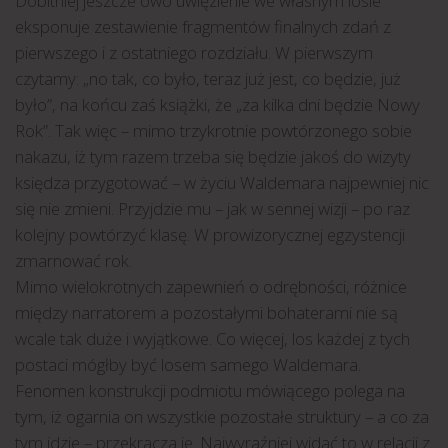
Dobitniej jeszcze owo uwięzienie we własnym losie
eksponuje zestawienie fragmentów finalnych zdań z
pierwszego i z ostatniego rozdziału. W pierwszym
czytamy: „no tak, co było, teraz już jest, co będzie, już
było”, na końcu zaś książki, że „za kilka dni będzie Nowy
Rok”. Tak więc – mimo trzykrotnie powtórzonego sobie
nakazu, iż tym razem trzeba się będzie jakoś do wizyty
księdza przygotować – w życiu Waldemara najpewniej nic
się nie zmieni. Przyjdzie mu – jak w sennej wizji – po raz
kolejny powtórzyć klasę. W prowizorycznej egzystencji
zmarnować rok.
Mimo wielokrotnych zapewnień o odrębności, różnice
między narratorem a pozostałymi bohaterami nie są
wcale tak duże i wyjątkowe. Co więcej, los każdej z tych
postaci mógłby być losem samego Waldemara.
Fenomen konstrukcji podmiotu mówiącego polega na
tym, iż ogarnia on wszystkie pozostałe struktury – a co za
tym idzie – przekracza je. Najwyraźniej widać to w relacji z