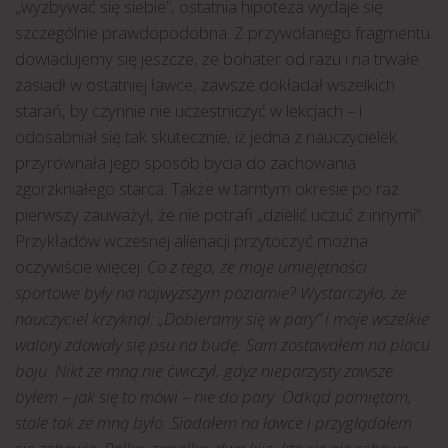
„wyzbywać się siebie”, ostatnia hipoteza wydaje się
szczególnie prawdopodobna. Z przywołanego fragmentu
dowiadujemy się jeszcze, że bohater od razu i na trwałe
zasiadł w ostatniej ławce, zawsze dokładał wszelkich
starań, by czynnie nie uczestniczyć w lekcjach – i
odosabniał się tak skutecznie, iż jedna z nauczycielek
przyrównała jego sposób bycia do zachowania
zgorzkniałego starca. Także w tamtym okresie po raz
pierwszy zauważył, że nie potrafi „dzielić uczuć z innymi”.
Przykładów wczesnej alienacji przytoczyć można
oczywiście więcej:
Co z tego, że moje umiejętności
sportowe były na najwyższym poziomie? Wystarczyło, że
nauczyciel krzyknął: „Dobieramy się w pary” i moje wszelkie
walory zdawały się psu na budę. Sam zostawałem na placu
boju. Nikt ze mną nie ćwiczył, gdyż nieparzysty zawsze
byłem – jak się to mówi – nie do pary. Odkąd pamiętam,
stale tak ze mną było. Siadałem na ławce i przyglądałem