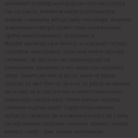
elementem przetargowym podczas rozmów z siostrą.
Tak czy inaczej, Waldemar każde przedsięwzięcie
realizuje z niezwykłą atencją. Jakby owa uwaga, skupienie,
analizowanie kolejnych działań miało kompensować
ogólną nieproduktywność, przysłaniać ją.
Bohater wyćwiczył się w dezercji, w ucieczkach od tego
co przykre, niepożądane, opracował własne sposoby
zachowań, np.
Aby uciec od rozpryskującego się
przewidzenia, zapomnieć o nim, należy użyć wszystkich
zaklęć. Dopiero jak doliczę do stu, wolno mi będzie
rozejrzeć się
albo
Pora iść, by w nic się głębiej nie wdawać,
nie wcielać się w rozliczne role w ramach narzuconych
scenariuszy i partytur
bądź
Umiem pomijać wszystko,
cokolwiek mogłoby dzielić.
Często trzeba niewiele,
wystarczy zapatrzeć się w malowaną poręcz, by z farby
zaczęły wyłaniać się
syreny i meluzyny, topielice i ondyny,
wodnice i nimfy – żywe, umarłe, nieśmiertelne.