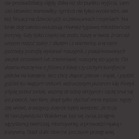
nie prowadziłaby nigdy dalej niż do punktu wyjścia, sam
zaś latawiec stanowiłby symbol nie tylko wyobraźni, ale
też fiksacji na dziecięcych oczekiwaniach i rojeniach. Na
brak dojrzałości wskazują również typowo młodzieńcze
porywy:
Gdy tylko ciepło się zrobi, ruszę w świat, przecież
umiem radzić sobie z dłutem i z wiertarką, a w razie
potrzeby potrafię wykonać naszyjnik z polakierowanych
pestek brzoskwiń lub zreperować maszynę do szycia. Od
dawna marzę nie o filiżance kawy czy cichym komforcie
jaśków na kanapie, lecz chcę złapać plecak i kajak, i pędzić
gdzieś ku rwącym rzekom, wzburzonym jeziorom
lub
Kiedyś
pójdę przed siebie, wezmę ze sobą skrzypce i będę snuł się
po polach, hen tam, skąd tylko słychać mnie będzie, nigdy
zaś widać, a wszyscy dobrze będą wiedzieć, że to ja.
W rzeczywistości Waldemar boi się życia, pragnie
egzystencji twórczej, intensywnej, a prowadzi nijaką i
pasywną. Stąd stale obecne poczucie przegranej,