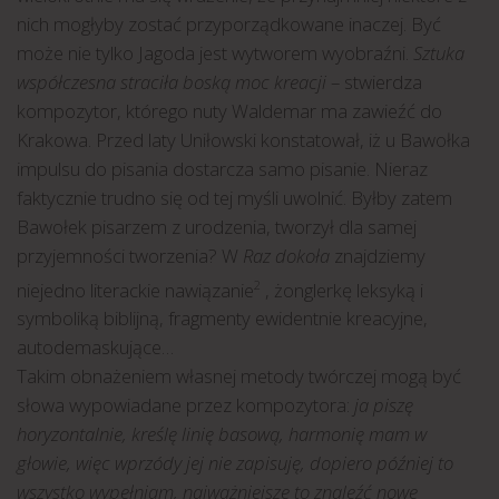
nich mogłyby zostać przyporządkowane inaczej. Być
może nie tylko Jagoda jest wytworem wyobraźni.
Sztuka
współczesna straciła boską moc kreacji
– stwierdza
kompozytor, którego nuty Waldemar ma zawieźć do
Krakowa. Przed laty Uniłowski konstatował, iż u Bawołka
impulsu do pisania dostarcza samo pisanie. Nieraz
faktycznie trudno się od tej myśli uwolnić. Byłby zatem
Bawołek pisarzem z urodzenia, tworzył dla samej
przyjemności tworzenia? W
Raz dokoła
znajdziemy
niejedno literackie nawiązanie
, żonglerkę leksyką i
2
symboliką biblijną, fragmenty ewidentnie kreacyjne,
autodemaskujące…
Takim obnażeniem własnej metody twórczej mogą być
słowa wypowiadane przez kompozytora:
ja piszę
horyzontalnie, kreślę linię basową, harmonię mam w
głowie, więc wprzódy jej nie zapisuję, dopiero później to
wszystko wypełniam, najważniejsze to znaleźć nowe