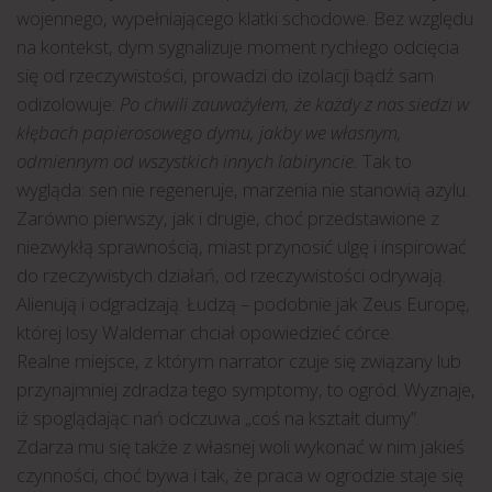
wojennego, wypełniającego klatki schodowe. Bez względu
na kontekst, dym sygnalizuje moment rychłego odcięcia
się od rzeczywistości, prowadzi do izolacji bądź sam
odizolowuje:
Po chwili zauważyłem, że każdy z nas siedzi w
kłębach papierosowego dymu, jakby we własnym,
odmiennym od wszystkich innych labiryncie.
Tak to
wygląda: sen nie regeneruje, marzenia nie stanowią azylu.
Zarówno pierwszy, jak i drugie, choć przedstawione z
niezwykłą sprawnością, miast przynosić ulgę i inspirować
do rzeczywistych działań, od rzeczywistości odrywają.
Alienują i odgradzają. Łudzą – podobnie jak Zeus Europę,
której losy Waldemar chciał opowiedzieć córce.
Realne miejsce, z którym narrator czuje się związany lub
przynajmniej zdradza tego symptomy, to ogród. Wyznaje,
iż spoglądając nań odczuwa „coś na kształt dumy”.
Zdarza mu się także z własnej woli wykonać w nim jakieś
czynności, choć bywa i tak, że praca w ogrodzie staje się