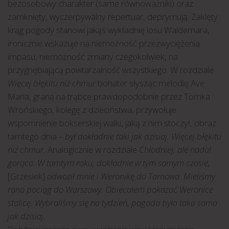
bezosobowy charakter (same równoważniki) oraz
zamknięty, wyczerpywalny repertuar, deprymują. Zaklęty
krąg pogody stanowi jakąś wykładnię losu Waldemara,
ironicznie wskazuje na niemożność przezwyciężenia
impasu, niemożność zmiany czegokolwiek, na
przygnębiającą powtarzalność wszystkiego. W rozdziale
Więcej błękitu niż chmur
bohater słysząc melodię Ave
Maria, graną na trąbce prawdopodobnie przez Tomka
Wrońskiego, kolegę z dzieciństwa, przywołuje
wspomnienie bokserskiej walki, jaką z nim stoczył, obraz
tamtego dnia –
był dokładnie taki jak dzisiaj. Więcej błękitu
niż chmur.
Analogicznie w rozdziale
Chłodniej, ale nadal
gorąco: W tamtym roku, dokładnie w tym samym czasie,
[Grzesiek]
odwoził mnie i Weronikę do Tarnowa. Mieliśmy
rano pociąg do Warszawy. Obiecałem pokazać Weronice
stolicę. Wybraliśmy się na tydzień, pogoda była taka sama
jak dzisiaj.