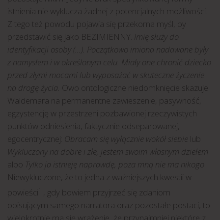
istnienia nie wyklucza żadnej z potencjalnych możliwości.
Z tego też powodu pojawia się przekorna myśl, by
przedstawić się jako BEZIMIENNY.
Imię służy do
identyfikacji osoby (…). Początkowo imiona nadawane były
z namysłem i w określonym celu. Miały one chronić dziecko
przed złymi mocami lub wyposażać w skuteczne życzenie
na drogę życia.
Owo ontologiczne niedomknięcie skazuje
Waldemara na permanentne zawieszenie, pasywność,
egzystencję w przestrzeni pozbawionej rzeczywistych
punktów odniesienia, faktycznie odseparowanej,
egocentrycznej:
Obracam się wyłącznie wokół siebie
lub
Wykluczony na dobre i złe, jestem swoim własnym dziełem
albo
Tylko ja istnieję naprawdę, poza mną nie ma nikogo
.
Niewykluczone, że to jedna z ważniejszych kwestii w
powieści
, gdy bowiem przyjrzeć się zdaniom
1
opisującym samego narratora oraz pozostałe postaci, to
wielokrotnie ma się wrażenie, że przynajmniej niektóre z