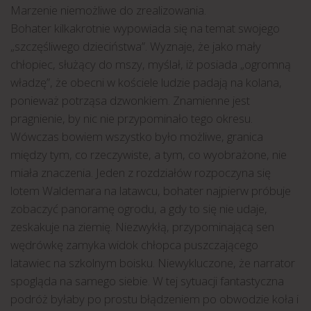
Marzenie niemożliwe do zrealizowania.
Bohater kilkakrotnie wypowiada się na temat swojego
„szczęśliwego dzieciństwa”. Wyznaje, że jako mały
chłopiec, służący do mszy, myślał, iż posiada „ogromną
władzę”, że obecni w kościele ludzie padają na kolana,
ponieważ potrząsa dzwonkiem. Znamienne jest
pragnienie, by nic nie przypominało tego okresu.
Wówczas bowiem wszystko było możliwe, granica
między tym, co rzeczywiste, a tym, co wyobrażone, nie
miała znaczenia. Jeden z rozdziałów rozpoczyna się
lotem Waldemara na latawcu, bohater najpierw próbuje
zobaczyć panoramę ogrodu, a gdy to się nie udaje,
zeskakuje na ziemię. Niezwykłą, przypominającą sen
wędrówkę zamyka widok chłopca puszczającego
latawiec na szkolnym boisku. Niewykluczone, że narrator
spogląda na samego siebie. W tej sytuacji fantastyczna
podróż byłaby po prostu błądzeniem po obwodzie koła i