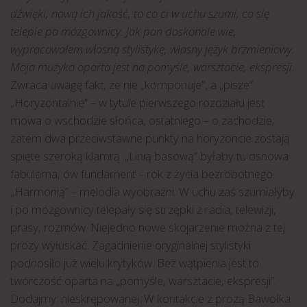
dźwięki, nową ich jakość, to co ci w uchu szumi, co się
telepie po mózgownicy. Jak pan doskonale wie,
wypracowałem własną stylistykę, własny język brzmieniowy.
Moja muzyka oparta jest na pomyśle, warsztacie, ekspresji.
Zwraca uwagę fakt, że nie „komponuje”, a „pisze”.
„Horyzontalnie” – w tytule pierwszego rozdziału jest
mowa o wschodzie słońca, ostatniego – o zachodzie;
zatem dwa przeciwstawne punkty na horyzoncie zostają
spięte szeroką klamrą. „Linią basową” byłaby tu osnowa
fabularna, ów fundament – rok z życia bezrobotnego.
„Harmonią” – melodia wyobraźni. W uchu zaś szumiałyby
i po mózgownicy telepały się strzępki z radia, telewizji,
prasy, rozmów. Niejedno nowe skojarzenie można z tej
prozy wyłuskać. Zagadnienie oryginalnej stylistyki
podnosiło już wielu krytyków. Bez wątpienia jest to
twórczość oparta na „pomyśle, warsztacie, ekspresji”.
Dodajmy: nieskrępowanej. W kontakcie z prozą Bawołka