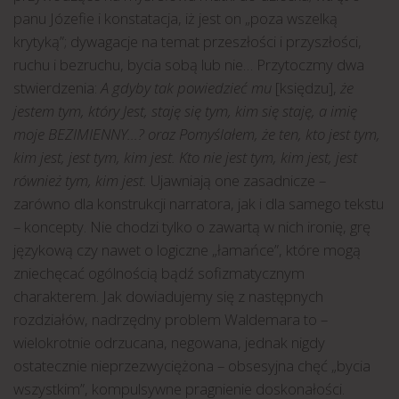
panu Józefie i konstatacja, iż jest on „poza wszelką
krytyką”; dywagacje na temat przeszłości i przyszłości,
ruchu i bezruchu, bycia sobą lub nie… Przytoczmy dwa
stwierdzenia:
A gdyby tak powiedzieć mu
[księdzu],
że
jestem tym, który Jest, staję się tym, kim się staję, a imię
moje BEZIMIENNY…? oraz Pomyślałem, że ten, kto jest tym,
kim jest, jest tym, kim jest. Kto nie jest tym, kim jest, jest
również tym, kim jest.
Ujawniają one zasadnicze –
zarówno dla konstrukcji narratora, jak i dla samego tekstu
– koncepty. Nie chodzi tylko o zawartą w nich ironię, grę
językową czy nawet o logiczne „łamańce”, które mogą
zniechęcać ogólnością bądź sofizmatycznym
charakterem. Jak dowiadujemy się z następnych
rozdziałów, nadrzędny problem Waldemara to –
wielokrotnie odrzucana, negowana, jednak nigdy
ostatecznie nieprzezwyciężona – obsesyjna chęć „bycia
wszystkim”, kompulsywne pragnienie doskonałości.