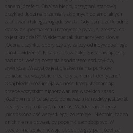
panem Józefem. Obaj są biedni, przegrani, stanowią
przykład „ludzi na przemiał”, skłonnych do amoralnych
zachowań i takiegoż oglądu świata. Gdy pan Józef kradnie
klopsy z supermarketu i retorycznie pyta: „A, zresztą, co
to jest kradzież?”, Waldemar tak tłumaczy jego słowa:
„Ocena uczynku, dobry czy zły, zależy od indywidualnego
punktu widzenia”. Kilka akapitów dalej, zastanawiając się
nad możliwością zostania handlarzem narkotyków,
stwierdza: „Wszystko jest płaskie, nie ma punktów
odniesienia, wszystkie meandry są niemal identyczne”.
Obaj błędnie rozumieją wolność, którą utożsamiają
przede wszystkim z ignorowaniem wszelkich zasad.
Józefowi nie chce się żyć, ponieważ „niemożliwy jest świat
idealny, a raj to iluzja”, natomiast Waldemara dręczy
„niedoskonałość wszystkiego, co istnieje”. Niemniej żaden
z nich nie ma odwagi, by popełnić samobójstwo. W
istocie i marzenia miewają podobne: gdy pan Józef żali