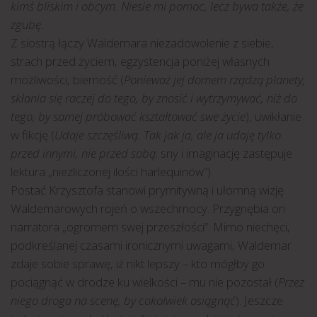
kimś bliskim i obcym. Niesie mi pomoc, lecz bywa także, że
zgubę.
Z siostrą łączy Waldemara niezadowolenie z siebie,
strach przed życiem, egzystencja poniżej własnych
możliwości, bierność (
Ponieważ jej domem rządzą planety,
skłania się raczej do tego, by znosić i wytrzymywać, niż do
tego, by samej próbować kształtować swe życie
), uwikłanie
w fikcję (
Udaje szczęśliwą. Tak jak ja, ale ja udaję tylko
przed innymi, nie przed sobą
; sny i imaginację zastępuje
lektura „niezliczonej ilości harlequinów”).
Postać Krzysztofa stanowi prymitywną i ułomną wizję
Waldemarowych rojeń o wszechmocy. Przygnębia on
narratora „ogromem swej przeszłości”. Mimo niechęci,
podkreślanej czasami ironicznymi uwagami, Waldemar
zdaje sobie sprawę, iż nikt lepszy – kto mógłby go
pociągnąć w drodze ku wielkości – mu nie pozostał (
Przez
niego droga na scenę, by cokolwiek osiągnąć
). Jeszcze