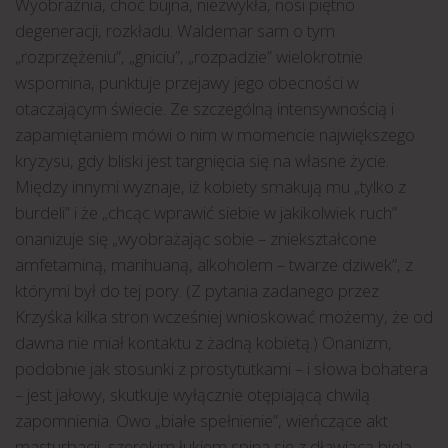
Wyobraźnia, choć bujna, niezwykła, nosi piętno
degeneracji, rozkładu. Waldemar sam o tym
„rozprzężeniu”, „gniciu”, „rozpadzie” wielokrotnie
wspomina, punktuje przejawy jego obecności w
otaczającym świecie. Ze szczególną intensywnością i
zapamiętaniem mówi o nim w momencie największego
kryzysu, gdy bliski jest targnięcia się na własne życie.
Między innymi wyznaje, iż kobiety smakują mu „tylko z
burdeli” i że „chcąc wprawić siebie w jakikolwiek ruch”
onanizuje się „wyobrażając sobie – zniekształcone
amfetaminą, marihuaną, alkoholem – twarze dziwek”, z
którymi był do tej pory. (Z pytania zadanego przez
Krzyśka kilka stron wcześniej wnioskować możemy, że od
dawna nie miał kontaktu z żadną kobietą.) Onanizm,
podobnie jak stosunki z prostytutkami – i słowa bohatera
– jest jałowy, skutkuje wyłącznie otępiającą chwilą
zapomnienia. Owo „białe spełnienie”, wieńczące akt
masturbacji, szerokim łukiem spina się z dławiącą bielą