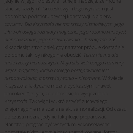
jedynie w jego „królestwie” istnieje „nadzieja, że można
stać się każdym”. Groteskowym tego wyrazem jest
podmiana podmiotu pewnej konstatacji. Najpierw
czytamy:
Dla Krzysztofa nie ma rzeczy niemożliwych. Jego
siła woli osiąga rozmiary magiczne, jego rozumowanie jest
niepodważalne, jego przewidywania – bezbłędne
, zaś
kilkadziesiąt stron dalej, gdy narrator próbuje dostać się
do domu tak, by nikogo nie obudzić:
Teraz nie ma dla
mnie rzeczy niemożliwych. Moja siła woli osiąga rozmiary
wręcz magiczne, logika mojego postępowania jest
niepodważalna, a przewidywania – nieomylne.
W świecie
Krzysztofa faktycznie można być każdym, „nawet
prorokiem”, z tym, że odnosi się to wyłącznie do
Krzysztofa. Tak więc i w „królestwie” zuchwałego
znajomego nie ma szans na akt samorealizacji. Od czasu
do czasu można jedynie taką iluzję preparować.
Narrator, pragnąc być wszystkim, w konsekwencji
pozostaje nikim. Jedynie brak spetryfikowanej formy