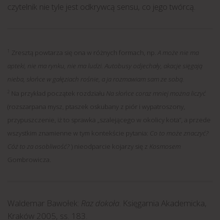
czytelnik nie tyle jest odkrywcą sensu, co jego twórcą.
1
Zresztą powtarza się ona w różnych formach, np.
A może nie ma
apteki, nie ma rynku, nie ma ludzi. Autobusy odjechały, akacje sięgają
nieba, słońce w gałęziach rośnie, a ja rozmawiam sam ze sobą.
2
Na przykład początek rozdziału
Na słońce coraz mniej można liczyć
(rozszarpana mysz, ptaszek oskubany z piór i wypatroszony,
przypuszczenie, iż to sprawka „szalejącego w okolicy kota”, a przede
wszystkim znamienne w tym kontekście pytania:
Co to może znaczyć?
Cóż to za osobliwość?
) nieodparcie kojarzy się z
Kosmosem
Gombrowicza.
Waldemar Bawołek:
Raz dokoła
. Księgarnia Akademicka,
Kraków 2005, ss. 183.