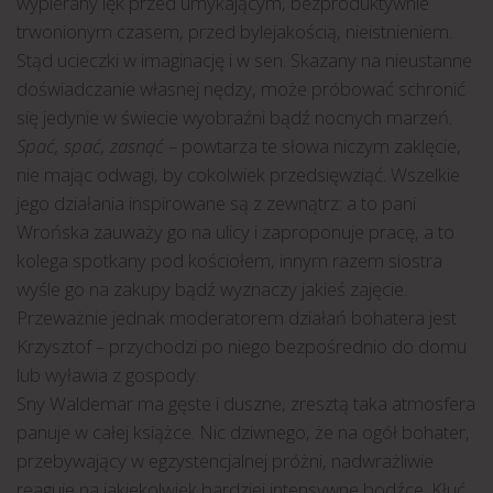
wypierany lęk przed umykającym, bezproduktywnie
trwonionym czasem, przed bylejakością, nieistnieniem.
Stąd ucieczki w imaginację i w sen. Skazany na nieustanne
doświadczanie własnej nędzy, może próbować schronić
się jedynie w świecie wyobraźni bądź nocnych marzeń.
Spać, spać, zasnąć
– powtarza te słowa niczym zaklęcie,
nie mając odwagi, by cokolwiek przedsięwziąć. Wszelkie
jego działania inspirowane są z zewnątrz: a to pani
Wrońska zauważy go na ulicy i zaproponuje pracę, a to
kolega spotkany pod kościołem, innym razem siostra
wyśle go na zakupy bądź wyznaczy jakieś zajęcie.
Przeważnie jednak moderatorem działań bohatera jest
Krzysztof – przychodzi po niego bezpośrednio do domu
lub wyławia z gospody.
Sny Waldemar ma gęste i duszne, zresztą taka atmosfera
panuje w całej książce. Nic dziwnego, że na ogół bohater,
przebywający w egzystencjalnej próżni, nadwrażliwie
reaguje na jakiekolwiek bardziej intensywne bodźce. Kłuć