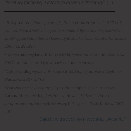
literatury fachowej. Literatura pisana z literatury
. (…)
4
_______________________________________________________________
1
R. Kapuściński:
Dlaczego piszę?
, „Gazeta Uniwersytecka” 1997 nr 2,
por. też:
Kapuściński: nie ogarniam świata. Z Ryszardem Kapuścińskim
spotykają się Witold Bereś i Krzysztof Brunetko
. Świat Książki, Warszawa
2007, ss. 285­287.
2
Korzystam z wydania: R. Kapuściński,
Imperium,
Czytelnik, Warszawa
1997, po cytacie podając w nawiasie numer strony.
3
Cytuję według wydania: R. Kapuściński,
Wojna futbolowa,
Czytelnik,
Warszawa 2007, s. 163.
4
Warsztat musi być czynny
, z Ryszardem Kapuścińskim rozmawia
Barbara N. Łopieńska, „Res Publica Nowa” 1995 nr 1. Cyt. za
Autoportret reportera
, wybór i wstęp K. Strączek, Znak, Kraków 2006,
s. 94
Całość w tradycyjnym wydaniu „Akcentu”.