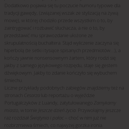
Dodatkowo pojawia się tu poczucie humoru typowe dla
tradycji gawędy, (związanej wszak ze stylizacją na żywą
mowę), w której chodziło przede wszystkim o to, by
zaintrygować i rozbawić słuchacza, a nie o to, by
przedstawić mu sprawozdanie ułożone ze
skrupulatnością buchaltera. Stąd wyliczenie zaczyna się
hiperbolą (te setki i tysiące spisanych przedmiotów….), a
kończy jawnie nonsensownym żartem, który rodzi się
jakby z samego językowego rozpędu, staje się gestem
dźwiękowym. Jakby to zdanie kończyło się wybuchem
śmiechu.
Liczne przykłady podobnych zabiegów znajdziemy też na
stronach
Cesarza
lub reportażu o wyjeździe
Portugalczyków z Luandy, zatytułowanego
Zamykamy
miasto
, w tomie
Jeszcze dzień życia
. Przywołajmy jeszcze
raz rozdział
Świątynia i pałac
– choć w nim już nie
rozbrzmiewa śmiech, co najwyżej gorzka ironia.