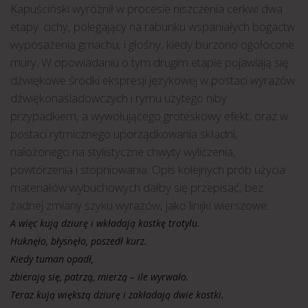
Kapuściński wyróżnił w procesie niszczenia cerkwi dwa
etapy: cichy, polegający na rabunku wspaniałych bogactw
wyposażenia gmachu, i głośny, kiedy burzono ogołocone
mury. W opowiadaniu o tym drugim etapie pojawiają się
dźwiękowe środki ekspresji językowej w postaci wyrazów
dźwiękonaśladowczych i rymu użytego niby
przypadkiem, a wywołującego groteskowy efekt, oraz w
postaci rytmicznego uporządkowania składni,
nałożonego na stylistyczne chwyty wyliczenia,
powtórzenia i stopniowania. Opis kolejnych prób użycia
materiałów wybuchowych dałby się przepisać, bez
żadnej zmiany szyku wyrazów, jako linijki wierszowe:
A więc kują dziurę i wkładają kostkę trotylu.
Huknęło, błysnęło, poszedł kurz.
Kiedy tuman opadł,
zbierają się, patrzą, mierzą – ile wyrwało.
Teraz kują większą dziurę i zakładają dwie kostki.