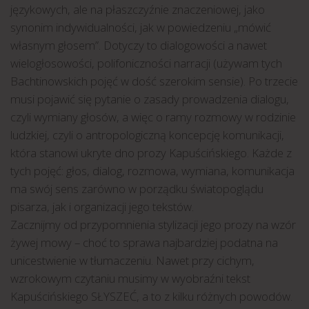
językowych, ale na płaszczyźnie znaczeniowej, jako
synonim indywidualności, jak w powiedzeniu „mówić
własnym głosem”. Dotyczy to dialogowości a nawet
wielogłosowości, polifoniczności narracji (używam tych
Bachtinowskich pojęć w dość szerokim sensie). Po trzecie
musi pojawić się pytanie o zasady prowadzenia dialogu,
czyli wymiany głosów, a więc o ramy rozmowy w rodzinie
ludzkiej, czyli o antropologiczną koncepcję komunikacji,
która stanowi ukryte dno prozy Kapuścińskiego. Każde z
tych pojęć: głos, dialog, rozmowa, wymiana, komunikacja
ma swój sens zarówno w porządku światopoglądu
pisarza, jak i organizacji jego tekstów.
Zacznijmy od przypomnienia stylizacji jego prozy na wzór
żywej mowy – choć to sprawa najbardziej podatna na
unicestwienie w tłumaczeniu. Nawet przy cichym,
wzrokowym czytaniu musimy w wyobraźni tekst
Kapuścińskiego SŁYSZEĆ, a to z kilku różnych powodów.