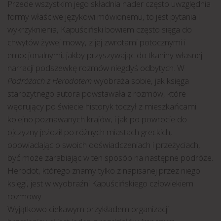
Przede wszystkim jego składnia nader często uwzględnia
formy właściwe językowi mówionemu, to jest pytania i
wykrzyknienia, Kapuściński bowiem często sięga do
chwytów żywej mowy, z jej zwrotami potocznymi i
emocjonalnymi, jakby przyszywając do tkaniny własnej
narracji podszewkę rozmów niegdyś odbytych. W
Podróżach z Herodotem
wyobraża sobie, jak księga
starożytnego autora powstawała z rozmów, które
wędrujący po świecie historyk toczył z mieszkańcami
kolejno poznawanych krajów, i jak po powrocie do
ojczyzny jeździł po różnych miastach greckich,
opowiadając o swoich doświadczeniach i przeżyciach,
być może zarabiając w ten sposób na następne podróże.
Herodot, którego znamy tylko z napisanej przez niego
księgi, jest w wyobraźni Kapuścińskiego człowiekiem
rozmowy.
Wyjątkowo ciekawym przykładem organizacji