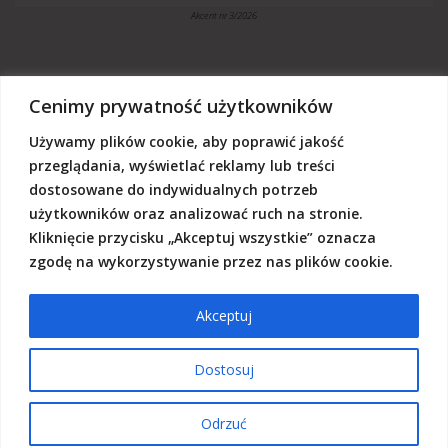
Akcent nr 3/2026
Cenimy prywatność użytkowników
Używamy plików cookie, aby poprawić jakość
„Akcent” jest czasopismem niezależnym, utrzymujemy się z dotacji
budżetowych oraz darowizn. Będziemy wdzięczni, jeśli zechcą nas
przeglądania, wyświetlać reklamy lub treści
Państwo wesprzeć dowolną kwotą.
dostosowane do indywidualnych potrzeb
Wschodnia Fundacja Kultury „Akcent”, ul. Grodzka 3, 20-112 Lublin
użytkowników oraz analizować ruch na stronie.
Nr rachunku:
50124015031111000017528667
(z dopiskiem: Darowizna na działalność statutową Wschodniej
Kliknięcie przycisku „Akceptuj wszystkie” oznacza
Fundacji Kultury Akcent w sferze pożytku publicznego)
zgodę na wykorzystywanie przez nas plików cookie.
Akceptuj
© 2026 Akcent |
Polityka prywatności
|
Deklaracja dostępności
Dostosuj
Odrzuć