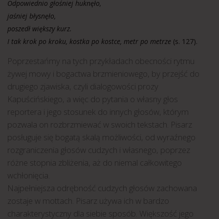
Odpowiednio głośniej huknęło,
jaśniej błysnęło,
poszedł większy kurz.
I tak krok po kroku, kostka po kostce, metr po metrze
(s. 127).
Poprzestańmy na tych przykładach obecności rytmu
żywej mowy i bogactwa brzmieniowego, by przejść do
drugiego zjawiska, czyli dialogowości prozy
Kapuścińskiego, a więc do pytania o własny głos
reportera i jego stosunek do innych głosów, którym
pozwala on rozbrzmiewać w swoich tekstach. Pisarz
posługuje się bogatą skalą możliwości, od wyraźnego
rozgraniczenia głosów cudzych i własnego, poprzez
różne stopnia zbliżenia, aż do niemal całkowitego
wchłonięcia.
Najpełniejsza odrębność cudzych głosów zachowana
zostaje w mottach. Pisarz używa ich w bardzo
charakterystyczny dla siebie sposób. Większość jego