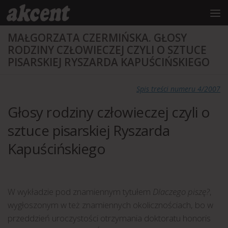
do
treści
Przejdź do treści
MAŁGORZATA CZERMIŃSKA. GŁOSY
RODZINY CZŁOWIECZEJ CZYLI O SZTUCE
PISARSKIEJ RYSZARDA KAPUŚCIŃSKIEGO
Spis treści numeru 4/2007
Głosy rodziny człowieczej czyli o
sztuce pisarskiej Ryszarda
Kapuścińskiego
W wykładzie pod znamiennym tytułem
Dlaczego piszę?
,
wygłoszonym w też znamiennych okolicznościach, bo w
przeddzień uroczystości otrzymania doktoratu honoris