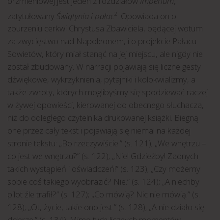
brzmieniowej jest jeden z rozdziałów
Imperium
,
zatytułowany
Świątynia i pałac
. Opowiada on o
2
zburzeniu cerkwi Chrystusa Zbawiciela, będącej wotum
za zwycięstwo nad Napoleonem, i o projekcie Pałacu
Sowietów, który miał stanąć na jej miejscu, ale nigdy nie
został zbudowany. W narracji pojawiają się liczne gesty
dźwiękowe, wykrzyknienia, pytajniki i kolokwializmy, a
także zwroty, których moglibyśmy się spodziewać raczej
w żywej opowieści, kierowanej do obecnego słuchacza,
niż do odległego czytelnika drukowanej książki. Biegną
one przez cały tekst i pojawiają się niemal na każdej
stronie tekstu: „Bo rzeczywiście.” (s. 121); „We wnętrzu –
co jest we wnętrzu?” (s. 122); „Nie! Gdzieżby! Żadnych
takich wystąpień i oświadczeń!” (s. 123); „Czy możemy
sobie coś takiego wyobrazić? Nie.” (s. 124); „A niechby
pilot źle trafił?” (s. 127); „Co mówią? Nic nie mówią.” (s.
128); „Ot, życie, takie ono jest.” (s. 128); „A nie działo się
dobrze.” (s. 134). Mimo tych licznych momentów