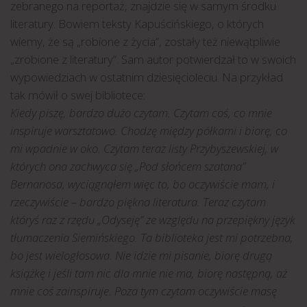
zebranego na reportaż, znajdzie się w samym środku
literatury. Bowiem teksty Kapuścińskiego, o których
wiemy, że są „robione z życia”, zostały też niewątpliwie
„zrobione z literatury”. Sam autor potwierdzał to w swoich
wypowiedziach w ostatnim dziesięcioleciu. Na przykład
tak mówił o swej bibliotece:
Kiedy piszę, bardzo dużo czytam. Czytam coś, co mnie
inspiruje warsztatowo. Chodzę między półkami i biorę, co
mi wpadnie w oko. Czytam teraz listy Przybyszewskiej, w
których ona zachwyca się „Pod słońcem szatana”
Bernanosa, wyciągnąłem więc to, bo oczywiście mam, i
rzeczywiście – bardzo piękna literatura. Teraz czytam
któryś raz z rzędu „Odyseję” ze względu na przepiękny język
tłumaczenia Siemińskiego. Ta biblioteka jest mi potrzebna,
bo jest wielogłosowa. Nie idzie mi pisanie, biorę drugą
książkę i jeśli tam nic dla mnie nie ma, biorę następną, aż
mnie coś zainspiruje. Poza tym czytam oczywiście masę