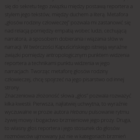
się do sekretu tego związku między postawą reportera a
stylem jego tekstów, między duchem a literą. Metafora
„głosów rodziny człowieczej” pozwala mi zastanowić się
nad relacją pomiędzy empatią wobec ludzi, cechującą
narratora, a sposobem dobierania i wiązania słów w
narracji. W twórczości Kapuścińskiego istnieją wyraźne
związki pomiędzy antropologicznym punktem widzenia
reportera a technikami punktu widzenia w jego
narracjach. Tworząc metaforę głosów rodziny
człowieczej, chcę spojrzeć na jego pisarstwo od innej
strony.
Znaczeniowa złożoność słowa „głos” pozwala rozważyć
kilka kwestii. Pierwsza, najłatwiej uchwytna, to wyraźnie
wyczuwalne w prozie autora
Hebanu
pulsowanie rytmu
żywej mowy i bogactwo brzmieniowe jego prozy. Druga,
to własny głos reportera i jego stosunek do głosów
rozmówców ujmowany już nie w kategoriach brzmień