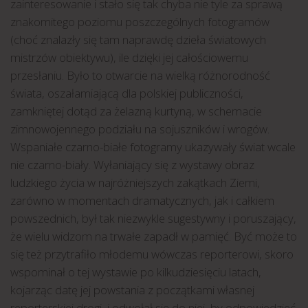
zainteresowanie i stało się tak chyba nie tyle za sprawą
znakomitego poziomu poszczególnych fotogramów
(choć znalazły się tam naprawdę dzieła światowych
mistrzów obiektywu), ile dzięki jej całościowemu
przesłaniu. Było to otwarcie na wielką różnorodność
świata, oszałamiającą dla polskiej publiczności,
zamkniętej dotąd za żelazną kurtyną, w schemacie
zimnowojennego podziału na sojuszników i wrogów.
Wspaniałe czarno-białe fotogramy ukazywały świat wcale
nie czarno-biały. Wyłaniający się z wystawy obraz
ludzkiego życia w najróżniejszych zakątkach Ziemi,
zarówno w momentach dramatycznych, jak i całkiem
powszednich, był tak niezwykle sugestywny i poruszający,
że wielu widzom na trwałe zapadł w pamięć. Być może to
się też przytrafiło młodemu wówczas reporterowi, skoro
wspominał o tej wystawie po kilkudziesięciu latach,
kojarząc datę jej powstania z początkami własnej
reporterskiej drogi, i odwołał się do niej, by odpowiedzieć