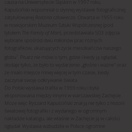
causa na Uniwersytecie Śląskim w 1997 roku,
Kapuściński wspomniał o słynnej wystawie fotograficznej
zatytułowanej
Rodzina człowiecza.
Otwarta w 1955 roku
w nowojorskim Muzeum Sztuki Współczesnej (pod
tytułem
The Family of Man
), przedstawiała 503 zdjęcia
wybrane spośród dwu milionów prac różnych
fotografików, ukazujących życie mieszkańców naszego
globu
. Pisarz nie mówi o tym, gdzie i kiedy ją oglądał,
1
dodaje tylko, że było to wydarzenie „głośne i ważne” oraz
że miało miejsce mniej więcej w tym czasie, kiedy
zaczynał swoje odkrywanie świata.
Do Polski wystawa trafiła w 1959 roku i była
eksponowana między innymi w warszawskiej Zachęcie.
Może więc Ryszard Kapuściński znał ją nie tylko z historii
światowej fotografiki i z wydanego w ogromnym
nakładzie katalogu, ale właśnie w Zachęcie ją w całości
oglądał. Wystawa wzbudziła w Polsce ogromne