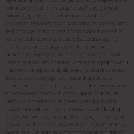
na kluczowe pytanie „Dlaczego piszę?”, a jej tytuł jest
jednym z jego chętnie powtarzanych zwrotów.
Myśl o tym, że tworzymy jedną rodzinę człowieczą mimo
nieskończonej różnorodności form życia na wszystkich
kontynentach, ożywia całe dzieło Kapuścińskiego. To
przesłanie znane jest jego czytelnikom, więc nie
musiałabym go przypominać. Sądzę jednak, że myśl ta
określa nie tylko jego postawę i przesądza o pojmowaniu
pracy reportera jako misji, ale że jednocześnie pozwala
zbliżyć się do istoty jego sztuki pisarskiej. Sztuka ta
bowiem nie jest tylko atrakcyjnym dodatkiem do ważnych
tematów podejmowanych przez Kapuścińskiego, ale
należy do samej istoty niesionego przez jego książki
przesłania o jedności i różnorodności rodziny ludzkiej,
której członkowie rozmawiają ze sobą najrozmaitszymi
językami świata, a także uniwersalnym językiem gestów,
mową ciała. Chciałabym w moich rozważaniach zbliżyć