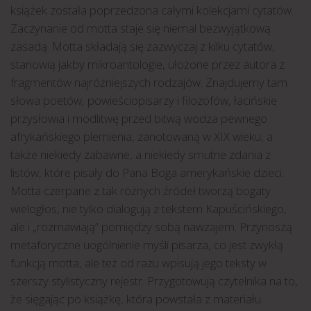
książek została poprzedzona całymi kolekcjami cytatów.
Zaczynanie od motta staje się niemal bezwyjątkową
zasadą. Motta składają się zazwyczaj z kilku cytatów,
stanowią jakby mikroantologie, ułożone przez autora z
fragmentów najróżniejszych rodzajów. Znajdujemy tam
słowa poetów, powieściopisarzy i filozofów, łacińskie
przysłowia i modlitwę przed bitwą wodza pewnego
afrykańskiego plemienia, zanotowaną w XIX wieku, a
także niekiedy zabawne, a niekiedy smutne zdania z
listów, które pisały do Pana Boga amerykańskie dzieci.
Motta czerpane z tak różnych źródeł tworzą bogaty
wielogłos, nie tylko dialogują z tekstem Kapuścińskiego,
ale i „rozmawiają” pomiędzy sobą nawzajem. Przynoszą
metaforyczne uogólnienie myśli pisarza, co jest zwykłą
funkcją motta, ale też od razu wpisują jego teksty w
szerszy stylistyczny rejestr. Przygotowują czytelnika na to,
że sięgając po książkę, która powstała z materiału