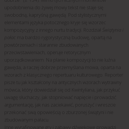
upodobnienia do żywej mowy tekst nie staje się
swobodną, kapryśną gawędą. Pod stylistycznymi
elementami języka potocznego kryje się wzorzec
kompozycyjny z innego nurtu tradycji. Rozdział
Świątynia i
pałac
ma bardzo rygorystyczną budowę, opartą na
powtórzeniach i starannie zbudowanych
przeciwstawieniach, operuje retorycznym
uporządkowaniem. Na planie kompozycji to nie luźna
gawęda, a raczej dobrze przemyślana mowa, oparta na
wzorach z klasycznego repertuaru kulturowego. Reporter
pisze tu jak kształcony na antycznych wzorach wytrawny
mówca, który dowiedział się od Kwintyliana, jak przykuć
uwagę słuchaczy, jak stopniować napięcie i prowadzić
argumentację, jak nas zaciekawić, poruszyć i wreszcie
przekonać swą opowieścią o zburzonej świątyni i nie
zbudowanym pałacu.
Inne wyrafinowane gry i zabawy dźwiękowe prowadzi