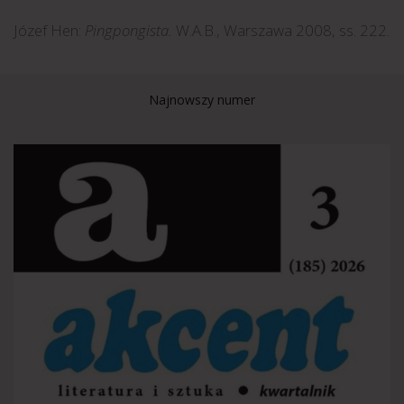
Józef Hen:
Pingpongista.
W.A.B., Warszawa 2008, ss. 222.
Najnowszy numer