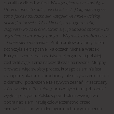
potrafił ocalić od śmierci:
Wyciągnąłem go ze stodoły, w
której miano ich spalić, nie chciał iść (…) Ciągnąłem go ze
sobą, jakaś nadludzka siła wstąpiła we mnie – uciekaj,
uciekaj! ratuj się! (…) A ty Michaś, czego go za sobą
ciągniesz? Po co ci on? Staram się i ja udawać spokój: – Bo
wygrałem z nim w ping-ponga. – Wygrałeś, to dobra nasza!
– I obiecałem mu rewanż.
Próba uratowania przyjaciela
skończyła się tragicznie. Na oczach Michała Waldek
Butrym, członek nacjonalistycznej organizacji polskiej,
zastrzelił Zygę. Teraz nadszedł czas na rewanż. Murphy
prowadzi więc swoisty proces, którego celem nie jest
bynajmniej ukaranie zbrodniarzy, ale oczyszczenie historii
z kłamstw i podważenie fałszywych zeznań. Przeprosiny,
które w imieniu Polaków „poruszonych tamtą zbrodnią”
wygłosi prezydent Polski, są symbolem zwycięstwa
dobra nad złem, ratują człowieczeństwo przed
nienawiścią i chorymi ideologiami pchającymi ludzi do