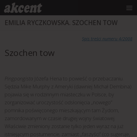
do
treści
Przejdź do treści
EMILIA RYCZKOWSKA. SZOCHEN TOW
Spis treści numeru 4/2008
Szochen tow
Pingpongista
Józefa Hena to powieść o przebaczaniu.
Sędzia Mike Murphy z Ameryki (dawniej Michał Dembina)
pojawia się w rodzinnym miasteczku w Polsce, by
zorganizować uroczystość odsłonięcia „nowego”
pomnika poświęconego mieszkającym tam Żydom,
zamordowanym w czasie drugiej wojny światowej.
Właściwie zmieniony zostanie tylko jeden wyraz na już
istniejącym postumencie; zamiast „faszyści” (co sugeruje,