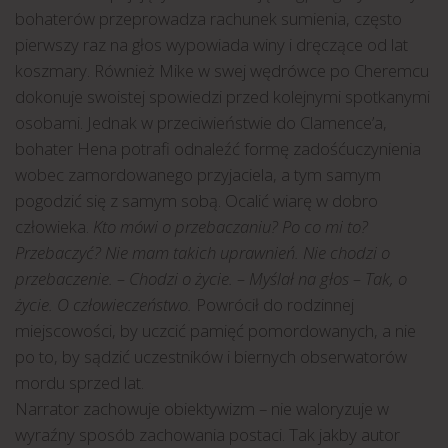
bohaterów przeprowadza rachunek sumienia, często
pierwszy raz na głos wypowiada winy i dręczące od lat
koszmary. Również Mike w swej wędrówce po Cheremcu
dokonuje swoistej spowiedzi przed kolejnymi spotkanymi
osobami. Jednak w przeciwieństwie do Clamence’a,
bohater Hena potrafi odnaleźć formę zadośćuczynienia
wobec zamordowanego przyjaciela, a tym samym
pogodzić się z samym sobą. Ocalić wiarę w dobro
człowieka.
Kto mówi o przebaczaniu? Po co mi to?
Przebaczyć? Nie mam takich uprawnień. Nie chodzi o
przebaczenie. – Chodzi o życie. – Myślał na głos – Tak, o
życie. O człowieczeństwo.
Powrócił do rodzinnej
miejscowości, by uczcić pamięć pomordowanych, a nie
po to, by sądzić uczestników i biernych obserwatorów
mordu sprzed lat.
Narrator zachowuje obiektywizm – nie waloryzuje w
wyraźny sposób zachowania postaci. Tak jakby autor