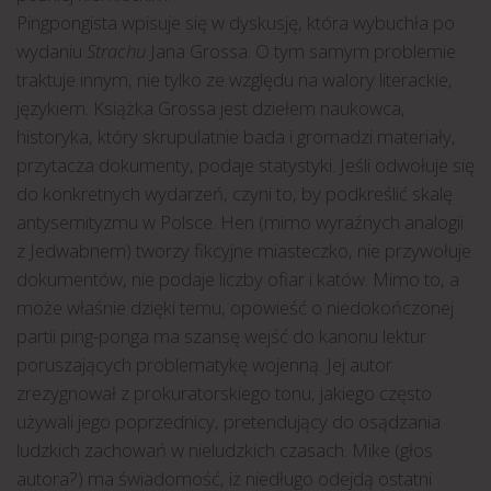
Pingpongista wpisuje się w dyskusję, która wybuchła po
wydaniu
Strachu
Jana Grossa. O tym samym problemie
traktuje innym, nie tylko ze względu na walory literackie,
językiem. Książka Grossa jest dziełem naukowca,
historyka, który skrupulatnie bada i gromadzi materiały,
przytacza dokumenty, podaje statystyki. Jeśli odwołuje się
do konkretnych wydarzeń, czyni to, by podkreślić skalę
antysemityzmu w Polsce. Hen (mimo wyraźnych analogii
z Jedwabnem) tworzy fikcyjne miasteczko, nie przywołuje
dokumentów, nie podaje liczby ofiar i katów. Mimo to, a
może właśnie dzięki temu, opowieść o niedokończonej
partii ping-ponga ma szansę wejść do kanonu lektur
poruszających problematykę wojenną. Jej autor
zrezygnował z prokuratorskiego tonu, jakiego często
używali jego poprzednicy, pretendujący do osądzania
ludzkich zachowań w nieludzkich czasach. Mike (głos
autora?) ma świadomość, iż niedługo odejdą ostatni