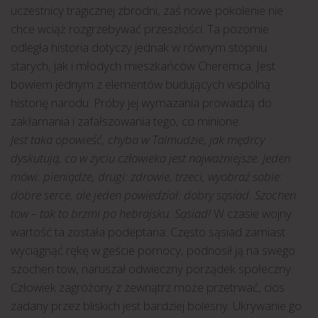
uczestnicy tragicznej zbrodni, zaś nowe pokolenie nie
chce wciąż rozgrzebywać przeszłości. Ta pozornie
odległa historia dotyczy jednak w równym stopniu
starych, jak i młodych mieszkańców Cheremca. Jest
bowiem jednym z elementów budujących wspólną
historię narodu. Próby jej wymazania prowadzą do
zakłamania i zafałszowania tego, co minione.
Jest taka opowieść, chyba w Talmudzie, jak mędrcy
dyskutują, co w życiu człowieka jest najważniejsze. Jeden
mówi: pieniądze, drugi: zdrowie, trzeci, wyobraź sobie:
dobre serce, ale jeden powiedział: dobry sąsiad. Szochen
tow – tak to brzmi po hebrajsku. Sąsiad!
W czasie wojny
wartość ta została podeptana. Często sąsiad zamiast
wyciągnąć rękę w geście pomocy, podnosił ją na swego
szochen tow, naruszał odwieczny porządek społeczny.
Człowiek zagrożony z zewnątrz może przetrwać, cios
zadany przez bliskich jest bardziej bolesny. Ukrywanie go