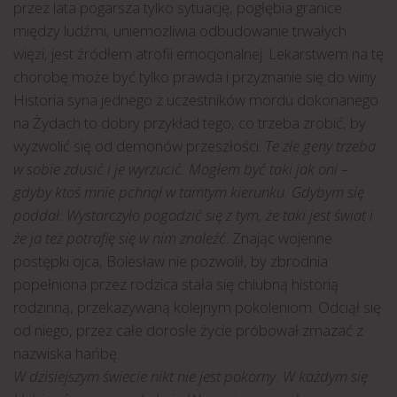
przez lata pogarsza tylko sytuację, pogłębia granice
między ludźmi, uniemożliwia odbudowanie trwałych
więzi, jest źródłem atrofii emocjonalnej. Lekarstwem na tę
chorobę może być tylko prawda i przyznanie się do winy.
Historia syna jednego z uczestników mordu dokonanego
na Żydach to dobry przykład tego, co trzeba zrobić, by
wyzwolić się od demonów przeszłości.
Te złe geny trzeba
w sobie zdusić i je wyrzucić. Mogłem być taki jak oni –
gdyby ktoś mnie pchnął w tamtym kierunku. Gdybym się
poddał. Wystarczyło pogodzić się z tym, że taki jest świat i
że ja też potrafię się w nim znaleźć
. Znając wojenne
postępki ojca, Bolesław nie pozwolił, by zbrodnia
popełniona przez rodzica stała się chlubną historią
rodzinną, przekazywaną kolejnym pokoleniom. Odciął się
od niego, przez całe dorosłe życie próbował zmazać z
nazwiska hańbę.
W dzisiejszym świecie nikt nie jest pokorny. W każdym się