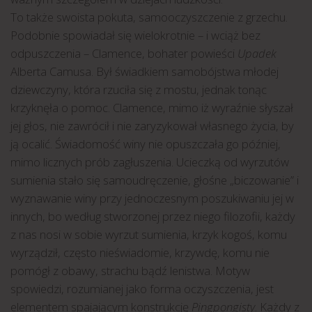
To także swoista pokuta, samooczyszczenie z grzechu.
Podobnie spowiadał się wielokrotnie – i wciąż bez
odpuszczenia – Clamence, bohater powieści
Upadek
Alberta Camusa. Był świadkiem samobójstwa młodej
dziewczyny, która rzuciła się z mostu, jednak tonąc
krzyknęła o pomoc. Clamence, mimo iż wyraźnie słyszał
jej głos, nie zawrócił i nie zaryzykował własnego życia, by
ją ocalić. Świadomość winy nie opuszczała go później,
mimo licznych prób zagłuszenia. Ucieczką od wyrzutów
sumienia stało się samoudręczenie, głośne „biczowanie” i
wyznawanie winy przy jednoczesnym poszukiwaniu jej w
innych, bo według stworzonej przez niego filozofii, każdy
z nas nosi w sobie wyrzut sumienia, krzyk kogoś, komu
wyrządził, często nieświadomie, krzywdę, komu nie
pomógł z obawy, strachu bądź lenistwa. Motyw
spowiedzi, rozumianej jako forma oczyszczenia, jest
elementem spajającym konstrukcję
Pingpongisty
. Każdy z