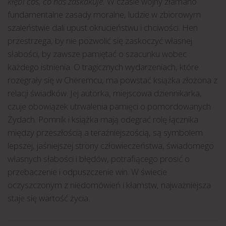
kłębi coś, co nas zaskakuje.
W czasie wojny złamano
fundamentalne zasady moralne, ludzie w zbiorowym
szaleństwie dali upust okrucieństwu i chciwości. Hen
przestrzega, by nie pozwolić się zaskoczyć własnej
słabości, by zawsze pamiętać o szacunku wobec
każdego istnienia. O tragicznych wydarzeniach, które
rozegrały się w Cheremcu, ma powstać książka złożona z
relacji świadków. Jej autorka, miejscowa dziennikarka,
czuje obowiązek utrwalenia pamięci o pomordowanych
Żydach. Pomnik i książka mają odegrać rolę łącznika
między przeszłością a teraźniejszością, są symbolem
lepszej, jaśniejszej strony człowieczeństwa, świadomego
własnych słabości i błędów, potrafiącego prosić o
przebaczenie i odpuszczenie win. W świecie
oczyszczonym z niedomówień i kłamstw, najważniejsza
staje się wartość życia.