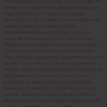
zbrodni. Sędziemu nie chodzi o to, by ci, którzy zabili, jak
również ci, którzy biernie na to patrzyli, poczuli skruchę i
błagali o przebaczenie. Pracuje w tym zawodzie
wystarczająco długo, by wiedzieć, że pewna grupa ludzi,
zaślepiona fanatyzmem, zawsze znajdzie
usprawiedliwienie dla swych czynów.
Zbrodnia jest
ponura, ale zbrodniarze są komiczni. Wiem coś o tym.
Chaplin dawno to zauważył. Komiczny jest ich fanatyzm (…)
Trzeba się przed nimi bronić. Oni by chcieli uwznioślić
siebie. Uwznioślić swoją zbrodnię. Nie powinniśmy im na to
pozwolić. Nie ma w nich nic wzniosłego. Są bohaterami
tragifarsy.
Mike chce dotrzymać przyrzeczenia złożonego
przyjacielowi: duchy przeszłości powinny usłyszeć
przeprosiny i przebaczyć, żywi muszą wreszcie dać
świadectwo ich niewinności i tragedii. Murphy nie chce
pozwolić, aby pamięć o ofiarach zaginęła w mrokach
historii, by męczeńska śmierć stała się absurdem, mało
ważnym szczegółem w dziejach ludzkości.