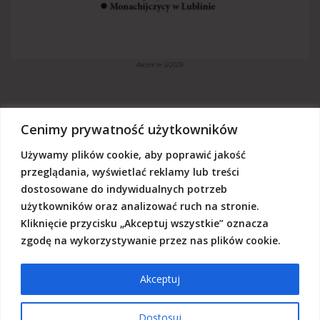
Akcent nr 3/2026
Cenimy prywatność użytkowników
Używamy plików cookie, aby poprawić jakość
„Akcent” jest czasopismem niezależnym, utrzymujemy się z dotacji
budżetowych oraz darowizn. Będziemy wdzięczni, jeśli zechcą nas
przeglądania, wyświetlać reklamy lub treści
Państwo wesprzeć dowolną kwotą.
dostosowane do indywidualnych potrzeb
Wschodnia Fundacja Kultury „Akcent”, ul. Grodzka 3, 20-112 Lublin
użytkowników oraz analizować ruch na stronie.
Nr rachunku:
50124015031111000017528667
(z dopiskiem: Darowizna na działalność statutową Wschodniej
Kliknięcie przycisku „Akceptuj wszystkie” oznacza
Fundacji Kultury Akcent w sferze pożytku publicznego)
zgodę na wykorzystywanie przez nas plików cookie.
Akceptuj
© 2026 Akcent |
Polityka prywatności
|
Deklaracja dostępności
Dostosuj