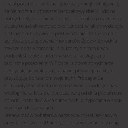
chciał podkreślić, że czas sądu i kary minął definitywnie,
że nie można z dzisiejszej perspektywy dzielić ludzi na
dobrych i złych, ponieważ często podział ten okazuje się
złudny i nieadekwatny do okoliczności, w jakich wydarzyła
się tragedia. Oczywiście, postawa ta nie jest tożsama z
aprobatą postępowania morderców Żydów. Zbrodnia
zawsze będzie zbrodnią, a ci, którzy z zimną krwią
podpalili stodołę z ludźmi w środku, zasługują na
publiczne potępienie. W Polsce Ludowej zbrodniarze
cieszyli się nietykalnością, a nawet przywilejami, które
przysługują bohaterom wojennym. Propaganda
komunistyczna starała się zatuszować prawdę. Jednak,
według Hena, ludzie ci ponoszą karę od dnia popełnienia
zbrodni, która tkwi w ich sumieniach, przypomina o sobie
w sennych koszmarach.
Kreacja losów bohaterów negatywnych jest jaskrawym
przykładem „wishful thinking” – ich powojenne losy mają