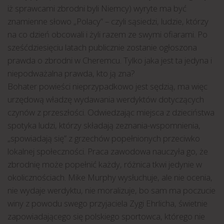
iż sprawcami zbrodni byli Niemcy) wyryte ma być
znamienne słowo „Polacy” – czyli sąsiedzi, ludzie, którzy
na co dzień obcowali i żyli razem ze swymi ofiarami. Po
sześćdziesięciu latach publicznie zostanie ogłoszona
prawda o zbrodni w Cheremcu. Tylko jaka jest ta jedyna i
niepodważalna prawda, kto ją zna?
Bohater powieści nieprzypadkowo jest sędzią, ma więc
urzędową władzę wydawania werdyktów dotyczących
czynów z przeszłości. Odwiedzając miejsca z dzieciństwa
spotyka ludzi, którzy składają zeznania-wspomnienia,
„spowiadają się” z grzechów popełnionych przeciwko
lokalnej społeczności. Praca zawodowa nauczyła go, że
zbrodnię może popełnić każdy, różnica tkwi jedynie w
okolicznościach. Mike Murphy wysłuchuje, ale nie ocenia,
nie wydaje werdyktu, nie moralizuje, bo sam ma poczucie
winy z powodu swego przyjaciela Zygi Ehrlicha, świetnie
zapowiadającego się polskiego sportowca, którego nie