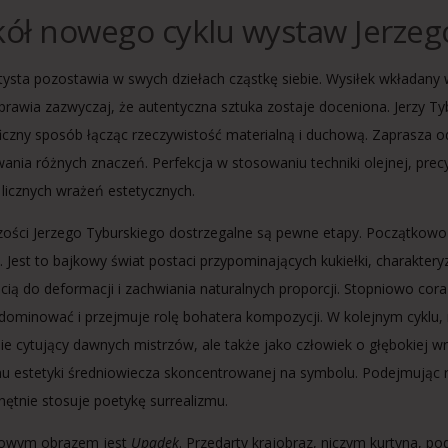
ół nowego cyklu wystaw Jerzeg
tysta pozostawia w swych dziełach cząstkę siebie. Wysiłek wkładany
sprawia zazwyczaj, że autentyczna sztuka zostaje doceniona. Jerzy Ty
iczny sposób łącząc rzeczywistość materialną i duchową. Zaprasza od
ania różnych znaczeń. Perfekcja w stosowaniu techniki olejnej, prec
 licznych wrażeń estetycznych.
ości Jerzego Tyburskiego dostrzegalne są pewne etapy. Początkowo 
ję. Jest to bajkowy świat postaci przypominających kukiełki, charakte
cią do deformacji i zachwiania naturalnych proporcji. Stopniowo cora
dominować i przejmuje rolę bohatera kompozycji. W kolejnym cyklu, rel
e cytujący dawnych mistrzów, ale także jako człowiek o głębokiej wr
 mu estetyki średniowiecza skoncentrowanej na symbolu. Podejmując r
chętnie stosuje poetykę surrealizmu.
owym obrazem jest
Upadek
. Przedarty krajobraz, niczym kurtyna, po