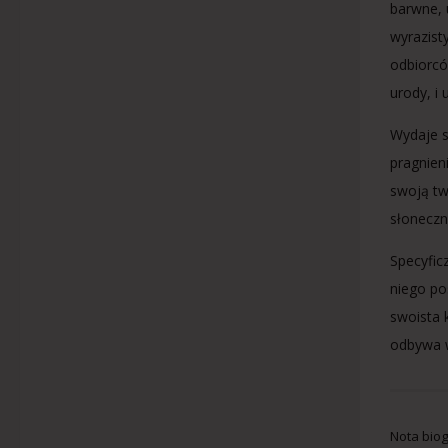
barwne, 
wyrazist
odbiorcó
urody, i
Wydaje s
pragnien
swoją tw
słoneczn
Specyfic
niego po
swoista 
odbywa w
Nota biog