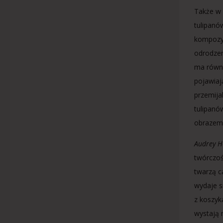
Także w 
tulipanó
kompozyc
odrodzen
ma równi
pojawiaj
przemija
tulipanó
obrazem
Audrey H
twórczoś
twarzą c
wydaje s
z koszyk
wystają 