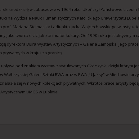
urski urodził się w Lubaczowie w 1964 roku. Ukończył Państwowe Liceum S
sztuki na Wydziale Nauk Humanistycznych Katolickiego Uniwersytetu Lubel
 prof. Mariana Stelmasika i adiunkta Jacka Wojciechowskiego w Instytu
any jako twórca oraz jako animator kultury. Od 1990 roku jest aktywnym 
kcję dyrektora Biura Wystaw Artystycznych – Galeria Zamojska. Jego prac
h prywatnych w kraju i za granicą.
 upływa pod znakiem wystaw zatytułowanych
Ciche życie
, dzięki którym J
 Wałbrzyskiej Galerii Sztuki BWA oraz w BWA „U Jaksy” w Miechowie prz
znalazła się w nowych kolekcjach prywatnych. Wkrótce prace artysty b
 Artystycznym UMCS w Lublinie.