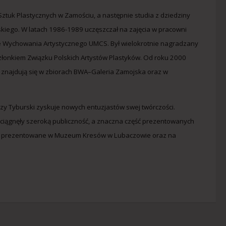
ztuk Plastycznych w Zamościu, a następnie studia z dziedziny
skiego. W latach 1986-1989 uczęszczał na zajęcia w pracowni
cie Wychowania Artystycznego UMCS. Był wielokrotnie nagradzany
członkiem Związku Polskich Artystów Plastyków. Od roku 2000
e znajdują się w zbiorach BWA–Galeria Zamojska oraz w
erzy Tyburski zyskuje nowych entuzjastów swej twórczości.
yciągnęły szeroką publiczność, a znaczna część prezentowanych
ędą prezentowane w Muzeum Kresów w Lubaczowie oraz na