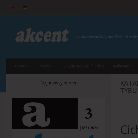
do
treści
Przejdź do treści
czasopismo poświęcone literaturze p
O nas
Projekty
Z życia redakcji i fundacji
Archiwum
KATA
Najnowszy numer
TYBU
Cic