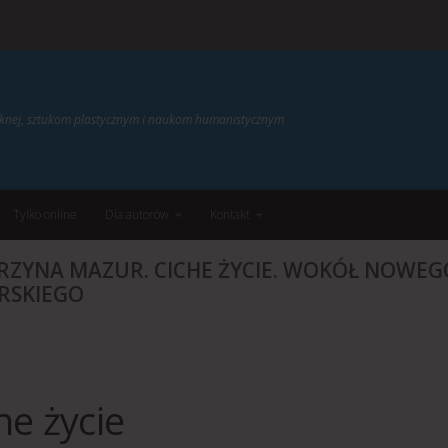
ięknej, sztukom plastycznym i naukom humanistycznym
Tylko online
Dla autorów
Kontakt
RZYNA MAZUR. CICHE ŻYCIE. WOKÓŁ NOWEG
RSKIEGO
he życie