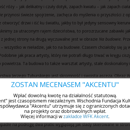
ość róży – jak delikatny i czuły dotyk, zapach kwiatu – jak zapach cia
ie
przynosi świeże spojrzenie, zachęca do myślenia o przyszłości 
 otworzyć drzwi i iść ku światłu, jakby to był jedyny sensowny kier
ęsknimy za utraconym rajem dzieciństwa, to porozrzucane zabawki j
e z jednej strony na drugą wyczuwalne jest w obrazie
Na budowie
. Pr
ł – wszystko w nieładzie, jak to na budowie. Czasem chciałoby się j
 Podobnie jak praca artysty, który nie potrafi długo trwać w kręgu ci
 powietrza. Ta budowa to także warsztat artysty, stale doskonalony i
arstwa Jerzego Tyburskiego jest skromność i swoista asceza. Obraz
W
ZOSTAŃ MECENASEM "AKCENTU"
iego. Artysta cierpliwie go dopracowywał i doskonalił, chcąc zbliżyć 
ie Weroniki, tajemnica cierpienia, mistyczne zespolenie ciała z na
Wpłać dowolną kwotę na działalność statutową.
dniowiecznych przedstawień świętych postaci. Kontemplacyjnemu char
ent" jest czasopismem niezależnym. Wschodnia Fundacja Kult
spółwydawca "Akcentu" utrzymuje się z ograniczonych dotac
rozaicznego cichego życia świętej Weroniki. Nadchodząca wiosna wyz
na projekty oraz dobrowolnych wpłat.
Więcej informacji w
zakładce WFK Akcent
.
óży
wyrażający tęsknotę i oczekiwanie na narodziny czegoś nowego. 
 opadłe na podłogę dwa płatki wyglądają jak ślady skierowane w stron