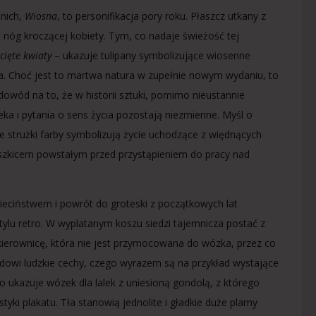
nich,
Wiosna
, to personifikacja pory roku. Płaszcz utkany z
t nóg kroczącej kobiety. Tym, co nadaje świeżość tej
cięte kwiaty
– ukazuje tulipany symbolizujące wiosenne
ia. Choć jest to martwa natura w zupełnie nowym wydaniu, to
dowód na to, że w historii sztuki, pomimo nieustannie
eka i pytania o sens życia pozostają niezmienne. Myśl o
 strużki farby symbolizują życie uchodzące z więdnących
 szkicem powstałym przed przystąpieniem do pracy nad
ieciństwem i powrót do groteski z początkowych lat
tylu retro. W wyplatanym koszu siedzi tajemnicza postać z
kierownicę, która nie jest przymocowana do wózka, przez co
zdowi ludzkie cechy, czego wyrazem są na przykład wystające
o ukazuje wózek dla lalek z uniesioną gondolą, z którego
yki plakatu. Tła stanowią jednolite i gładkie duże plamy