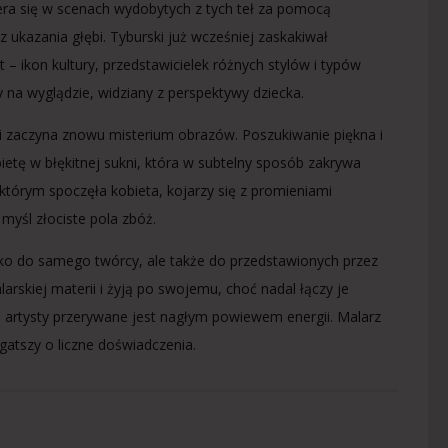
era się w scenach wydobytych z tych teł za pomocą
z ukazania głębi. Tyburski już wcześniej zaskakiwał
 ikon kultury, przedstawicielek różnych stylów i typów
 na wyglądzie, widziany z perspektywy dziecka.
 i zaczyna znowu misterium obrazów. Poszukiwanie piękna i
etę w błękitnej sukni, która w subtelny sposób zakrywa
którym spoczęła kobieta, kojarzy się z promieniami
myśl złociste pola zbóż.
ylko do samego twórcy, ale także do przedstawionych przez
arskiej materii i żyją po swojemu, choć nadal łączy je
ni artysty przerywane jest nagłym powiewem energii. Malarz
tszy o liczne doświadczenia.