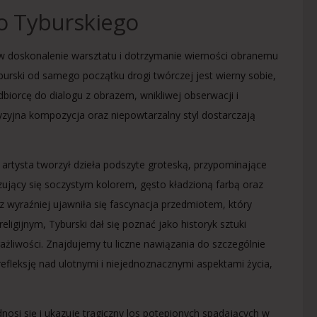
o Tyburskiego
 w doskonalenie warsztatu i dotrzymanie wierności obranemu
burski od samego początku drogi twórczej jest wierny sobie,
biorcę do dialogu z obrazem, wnikliwej obserwacji i
yzyjna kompozycja oraz niepowtarzalny styl dostarczają
artysta tworzył dzieła podszyte groteską, przypominające
ryzujący się soczystym kolorem, gęsto kładzioną farbą oraz
z wyraźniej ujawniła się fascynacja przedmiotem, który
igijnym, Tyburski dał się poznać jako historyk sztuki
ażliwości. Znajdujemy tu liczne nawiązania do szczególnie
efleksję nad ulotnymi i niejednoznacznymi aspektami życia,
dnosi się i ukazuje tragiczny los potępionych spadających w