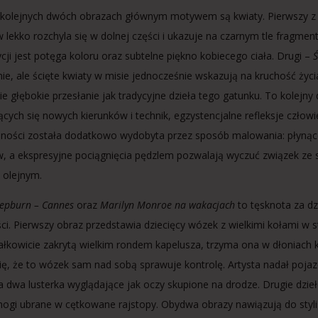
kolejnych dwóch obrazach głównym motywem są kwiaty. Pierwszy z 
w lekko rozchyla się w dolnej części i ukazuje na czarnym tle fragmen
ji jest potęga koloru oraz subtelne piękno kobiecego ciała. Drugi –
Ś
ie, ale ścięte kwiaty w misie jednocześnie wskazują na kruchość życ
e głębokie przesłanie jak tradycyjne dzieła tego gatunku. To kolejny 
ących się nowych kierunków i technik, egzystencjalne refleksje człowi
lności została dodatkowo wydobyta przez sposób malowania: płynące
w, a ekspresyjne pociągnięcia pędzlem pozwalają wyczuć związek ze
 olejnym.
epburn – Cannes
oraz
Marilyn Monroe na wakacjach
to tęsknota za dz
ci. Pierwszy obraz przedstawia dziecięcy wózek z wielkimi kołami w s
ałkowicie zakrytą wielkim rondem kapelusza, trzyma ona w dłoniach 
ię, że to wózek sam nad sobą sprawuje kontrolę. Artysta nadał poja
a dwa lusterka wyglądające jak oczy skupione na drodze. Drugie dzieł
nogi ubrane w cętkowane rajstopy. Obydwa obrazy nawiązują do stylist