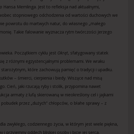
go
Hansa Memlinga. Jest to refleksja nad aktualnymi,
ci wobec stopniowego odchodzenia od wartości duchowych we
agnie powrotu do martwych natur, do własnego „małego
rmonię. Takie falowanie wyznacza rytm twórczości Jerzego
owieka. Początkiem cyklu jest
Okręt
, sfatygowany statek
się z różnymi egzystencjalnymi problemami. We wraku
m starożytnym, które zachowują pamięć o tradycji i upadku.
tków – śmierci, cierpienia i biedy. Wiszące nad misą
o. Cień, jaki rzucają ryby i stolik, przypomina nawet
kcja armaty z lufą skierowaną w nieokreślony cel i jajkami
” pobudek przez „dużych” chłopców, o błahe sprawy – z
dla zwykłego, codziennego życia, w którym jest wiele piękna,
 i przyjemny oddech bliskiej osoby i bicie jej serca.