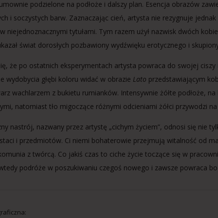
umownie podzielone na podłoże i dalszy plan. Esencja obrazów zawi
ych i soczystych barw. Zaznaczając cień, artysta nie rezygnuje jednak 
w niejednoznacznymi tytułami. Tym razem użył nazwisk dwóch kobiet –
 ukazał świat dorosłych pozbawiony wydźwięku erotycznego i skupiony
ię, że po ostatnich eksperymentach artysta powraca do swojej ciszy
ie wydobycia głębi koloru widać w obrazie
Lato
przedstawiającym kobi
arz wachlarzem z bukietu rumianków. Intensywnie żółte podłoże, na 
ymi, natomiast tło migoczące różnymi odcieniami żółci przywodzi na 
zny nastrój, nazwany przez artystę „cichym życiem”, odnosi się nie t
staci i przedmiotów. Ci niemi bohaterowie przejmują witalność od mal
komunia z twórcą. Co jakiś czas to ciche życie toczące się w pracow
tedy podróże w poszukiwaniu czegoś nowego i zawsze powraca boga
raficzna: