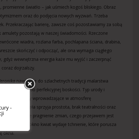
ła, promienne światło – jak uśmiech kogoś bliskiego. Obraz
z optymizmem oraz do podjęcia nowych wyzwań. Trzeba
unek. Przekraczając barierę, zawsze coś pozostawiamy za sobą
ak amulety pozostają w naszej świadomości. Rzeczone
zewrócone wiadra, rozlana farba, pochlapana ściana, drabina,
ą wreszcie skończyć i odpocząć, ale ona wymaga ciągłego
szy, gdyż wewnętrzna energia każe mu wyjść i zaczerpnąć
 coraz dojrzalszy.
eronika
nawiązuje do szlachetnych tradycji malarstwa
się choć trochę do perfekcyjnej boskości. Typ urody i
turą – to elementy wprowadzające w atmosferę
akterowi dzieła sprzyja prostota, brak teatralności oraz
ury -
ji
wala w artyście pragnienie zmian, czego przejawem jest
Przez otwarte okno kwiat wydaje tchnienie, które porusza
ę okna.