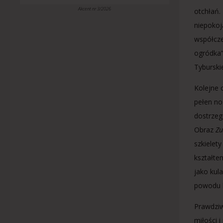
Akcent nr 3/2026
otchłań.
niepokoj
współcze
ogródka”
Tyburski
Kolejne 
pełen no
dostrzeg
Obraz
Zu
szkielety
kształte
jako kul
powodu k
Prawdziw
miłości i