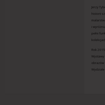
Jerzy Tyb
historii 
malarstwa
i wyróżni
pełni fun
kolekcjac
Rok 2015
Wystawy w
obrazów 
Wydziale