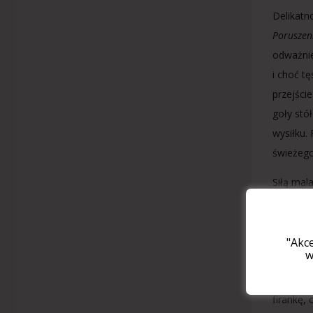
Delikatn
Poruszen
odważnie
i choć t
przejści
goły stó
wysiłku.
świeżego
Siłą mal
europejsk
upozowan
późnośre
"Akc
w
piękno p
Oddech r
firankę,