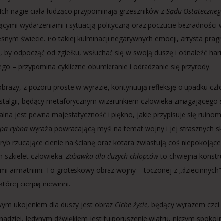
 Ich nagie ciała łudząco przypominają grzeszników z
Sądu Ostateczne
ącymi wydarzeniami i sytuacją polityczną oraz poczucie bezradnoś
snym świecie. Po takiej kulminacji negatywnych emocji, artysta pr
, by odpocząć od zgiełku, wsłuchać się w swoją duszę i odnaleźć ha
ego – przypomina cykliczne obumieranie i odradzanie się przyrody.
obrazy, z pozoru proste w wyrazie, kontynuują refleksję o upadku czł
stalgii, będący metaforycznym wizerunkiem człowieka zmagającego 
alna jest pewna majestatyczność i piękno, jakie przypisuje się ruino
pa rybna
wyraża powracającą myśl na temat wojny i jej strasznych sku
 ryb rzucające cienie na ścianę oraz kotara zwiastują coś niepokojąceg
m szkielet człowieka.
Zabawka dla dużych chłopców
to chwiejna konstru
ami armatnimi. To groteskowy obraz wojny – toczonej z „dziecinnych
tórej cierpią niewinni.
ym ukojeniem dla duszy jest obraz
Ciche życie
, będący wyrazem czci 
 nadziei. Jedynym dźwiękiem jest tu poruszenie wiatru, niczym spokojny