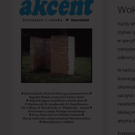
Wok
Każdy ar
stylowi 
w specyf
odnajdyw
odbiorcy
W twórcz
ilustrac
skłonnoś
zaczyna 
świadomi
bliskiej
artysta 
Przełom