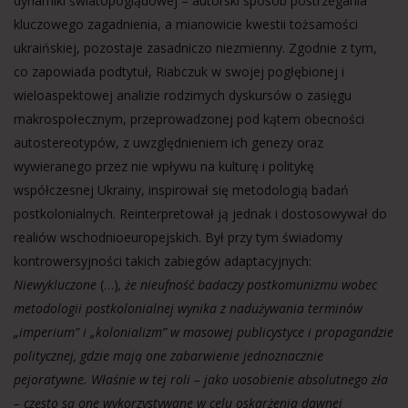
dynamiki światopoglądowej – autorski sposób postrzegania
kluczowego zagadnienia, a mianowicie kwestii tożsamości
ukraińskiej, pozostaje zasadniczo niezmienny. Zgodnie z tym,
co zapowiada podtytuł, Riabczuk w swojej pogłębionej i
wieloaspektowej analizie rodzimych dyskursów o zasięgu
makrospołecznym, przeprowadzonej pod kątem obecności
autostereotypów, z uwzględnieniem ich genezy oraz
wywieranego przez nie wpływu na kulturę i politykę
współczesnej Ukrainy, inspirował się metodologią badań
postkolonialnych. Reinterpretował ją jednak i dostosowywał do
realiów wschodnioeuropejskich. Był przy tym świadomy
kontrowersyjności takich zabiegów adaptacyjnych:
Niewykluczone
(…)
, że nieufność badaczy postkomunizmu wobec
metodologii postkolonialnej wynika z nadużywania terminów
„imperium” i „kolonializm” w masowej publicystyce i propagandzie
politycznej, gdzie mają one zabarwienie jednoznacznie
pejoratywne. Właśnie w tej roli – jako uosobienie absolutnego zła
– często są one wykorzystywane w celu oskarżenia dawnej