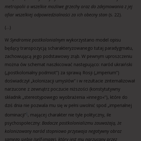
metropolii o wszelkie możliwe grzechy oraz do zdejmowania z jej
ofiar wszelkiej odpowiedzialności za ich obecny stan
(s. 22).
(…)
W
Syndromie postkolonialnym
wykorzystano model opisu
będący transpozycją scharakteryzowanego tutaj paradygmatu,
zachowującą jego podstawowy zrąb. W pewnym uproszczeniu
można ów schemat naszkicować następująco: naród ukraiński
(„postkolonialny podmiot”) za sprawą Rosji („imperium”)
doświadczył „kolonizacji umysłów” i w rezultacie zinternalizował
narzucone z zewnątrz poczucie niższości (konstytutywny
składnik „stereotypowego wyobrażenia »innego«”), które do
dziś dnia nie pozwala mu się w pełni uwolnić spod „imperialnej
dominacji”
, mającej charakter nie tyle polityczny, ile
1
psychospołeczny:
Badacze postkolonializmu zauważają, że
kolonizowany naród stopniowo przyswaja negatywny obraz
samego siebie (self-image), który jest mu narzucany przez