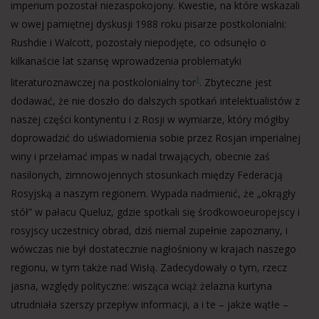
imperium pozostał niezaspokojony. Kwestie, na które wskazali
w owej pamiętnej dyskusji 1988 roku pisarze postkolonialni:
Rushdie i Walcott, pozostały niepodjęte, co odsunęło o
kilkanaście lat szansę wprowadzenia problematyki
literaturoznawczej na postkolonialny tor
. Zbyteczne jest
3
dodawać, że nie doszło do dalszych spotkań intelektualistów z
naszej części kontynentu i z Rosji w wymiarze, który mógłby
doprowadzić do uświadomienia sobie przez Rosjan imperialnej
winy i przełamać impas w nadal trwających, obecnie zaś
nasilonych, zimnowojennych stosunkach między Federacją
Rosyjską a naszym regionem. Wypada nadmienić, że „okrągły
stół” w pałacu Queluz, gdzie spotkali się środkowoeuropejscy i
rosyjscy uczestnicy obrad, dziś niemal zupełnie zapoznany, i
wówczas nie był dostatecznie nagłośniony w krajach naszego
regionu, w tym także nad Wisłą. Zadecydowały o tym, rzecz
jasna, względy polityczne: wisząca wciąż żelazna kurtyna
utrudniała szerszy przepływ informacji, a i te – jakże wątłe –