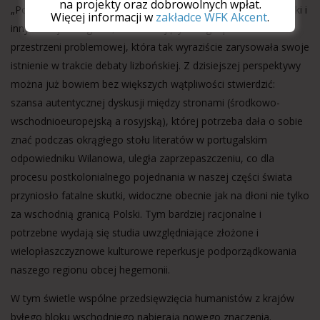
na projekty oraz dobrowolnych wpłat.
„Porównania” stały się swego rodzaju forum uczonych z Polski i
Więcej informacji w
zakładce WFK Akcent
.
innych krajów regionu, umożliwiającym zagospodarowanie
przestrzeni problemowej, która tak wyraziście zarysowała swoje
istnienie w trakcie debaty lizbońskiej. Z dzisiejszej perspektywy
można już bowiem bez większych wątpliwości stwierdzić:
szansa autentycznej dyskusji między stronami (środkowo-
wschodnioeuropejską a rosyjską), której potrzeba dała o sobie
znać podczas okrągłego stołu literatów w portugalskim
odpowiedniku Wilanowa, uległa zaprzepaszczeniu, co dla
procesu postkolonialnego pojednania w naszej części świata
przyniosło fatalne skutki, widoczne obecnie jak na dłoni nie tylko
za wschodnią granicą Polski. Tym bardziej racjonalne i
potrzebne wydają się studia uwzględniające złożone i
wielopłaszczyznowe kulturowe reperkusje podporządkowania
naszego regionu obcej hegemonii.
W tym świetle wspólne przedsięwzięcia humanistów z krajów
byłego bloku wschodniego nabierają nowego znaczenia.