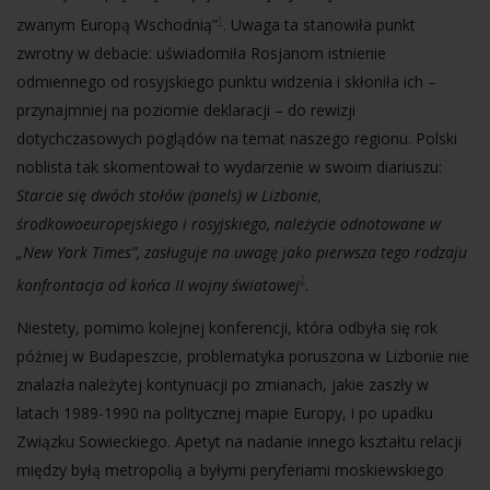
zwanym Europą Wschodnią”
. Uwaga ta stanowiła punkt
1
zwrotny w debacie: uświadomiła Rosjanom istnienie
odmiennego od rosyjskiego punktu widzenia i skłoniła ich –
przynajmniej na poziomie deklaracji – do rewizji
dotychczasowych poglądów na temat naszego regionu. Polski
noblista tak skomentował to wydarzenie w swoim diariuszu:
Starcie się dwóch stołów (panels) w Lizbonie,
środkowoeuropejskiego i rosyjskiego, należycie odnotowane w
„New York Times”, zasługuje na uwagę jako pierwsza tego rodzaju
konfrontacja od końca II wojny światowej
.
2
Niestety, pomimo kolejnej konferencji, która odbyła się rok
później w Budapeszcie, problematyka poruszona w Lizbonie nie
znalazła należytej kontynuacji po zmianach, jakie zaszły w
latach 1989-1990 na politycznej mapie Europy, i po upadku
Związku Sowieckiego. Apetyt na nadanie innego kształtu relacji
między byłą metropolią a byłymi peryferiami moskiewskiego