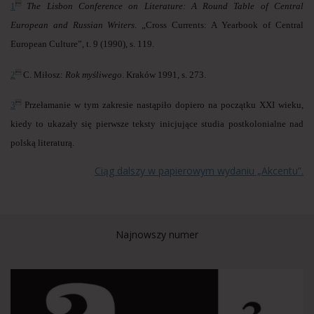

1
The Lisbon Conference on Literature: A Round Table of Central
European and Russian Writers
. „Cross Currents: A Yearbook of Central
European Culture”, t. 9 (1990), s. 119.

2
C. Miłosz:
Rok myśliwego
. Kraków 1991, s. 273.

3
Przełamanie w tym zakresie nastąpiło dopiero na początku XXI wieku,
kiedy to ukazały się pierwsze teksty inicjujące studia postkolonialne nad
polską literaturą.
Ciąg dalszy w papierowym wydaniu „Akcentu”.
Najnowszy numer