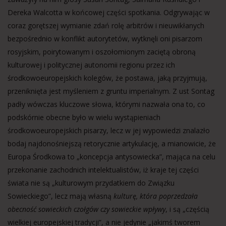
Dereka Walcotta w końcowej części spotkania. Odgrywając w
coraz gorętszej wymianie zdań rolę arbitrów i nieuwikłanych
bezpośrednio w konflikt autorytetów, wytknęli oni pisarzom
rosyjskim, poirytowanym i oszołomionym zaciętą obroną
kulturowej i politycznej autonomii regionu przez ich
środkowoeuropejskich kolegów, że postawa, jaką przyjmują,
przeniknięta jest myśleniem z gruntu imperialnym. Z ust Sontag
padły wówczas kluczowe słowa, którymi nazwała ona to, co
podskórnie obecne było w wielu wystąpieniach
środkowoeuropejskich pisarzy, lecz w jej wypowiedzi znalazło
bodaj najdonośniejszą retorycznie artykulację, a mianowicie, że
Europa Środkowa to „koncepcja antysowiecka”, mająca na celu
przekonanie zachodnich intelektualistów, iż kraje tej części
świata nie są „kulturowym przydatkiem do Związku
Sowieckiego”, lecz mają własną
kulturę, która poprzedzała
obecność sowieckich czołgów czy sowieckie wpływy
, i są „częścią
wielkiej europejskiej tradycji”, a nie jedynie „jakimś tworem