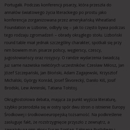
Portugalii. Podczas konferencji pisarzy, która przeszła do
annałów światowego życia literackiego po prostu jako
konferencja zorganizowana przez amerykańską Wheatland
Foundation w Lizbonie, odbyły się – jak to często bywa podczas
tego rodzaju zgromadzeń – obrady okrągłego stołu. Lizboński
round table miał jednak szczególny charakter, spotkali się przy
nim bowiem m.in. pisarze polscy, węgierscy, czescy,
jugosłowiańscy oraz rosyjscy. O randze wydarzenia świadczą
już same nazwiska niektórych uczestników: Czesław Miłosz, Jan
Józef Szczepański, Jan Błoński, Adam Zagajewski, Krzysztof
Michalski, György Konrád, Josef Škvorecký, Danilo Kiš, Josif
Brodski, Lew Anninski, Tatiana Tołstoj.
Okrągłostołowa debata, mająca za punkt wyjścia literaturę,
szybko przerodziła się w ostry spór dwu stron o istnienie Europy
Środkowej i środkowoeuropejską tożsamość. Na podkreślenie
zasługuje fakt, że rozstrzygnięcie przyszło z zewnątrz, a
zaważyły na nim głosy Susan Sontag, Salmana Rushdiego i