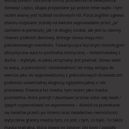
Rażony pulsem
. Obszerna forma, podzielona na dwadzieścia
dziewięć części, skupia przywołane już przeze mnie wątki. I tym
razem ważny jest rozkład osobowych ról. Poszczególne ogniwa
utworu rozpisane zostały na kwestie wypowiadane przez „ja”
zarówno w pierwszej, jak i w drugiej osobie, ale jest tu obecny
również podmiot zbiorowy, którego słowa mają moc
pokoleniowego manifestu. Towarzysząca lirycznym monologom
aforystyczna aura to pochodna retorycznej – herbertowskiej z
ducha – stylistyki, w jakiej utrzymany jest poemat. Słowa wiele
tu ważą, a potoczność i kolokwialność nie mają wstępu do
wiersza jako do wyprowadzonej z jednostkowych doświadczeń
podmiotu uniwersalnej diagnozy egzystencjalnej o sile
przesłania. Powraca też maska, tym razem jako maska
pośmiertna, która
potrafi / zbuntować przeciw sobie cały świat /
żywych rozparcelować na wspomnienia
– dowód na przenikanie
się światów przed i po śmierci oraz świadectwo niemożności
wytyczenia granicy między tym, co jest, i tym, co było. To także
maska teatralna, która
stawia mi pytanie: Dla kogo / zapadła