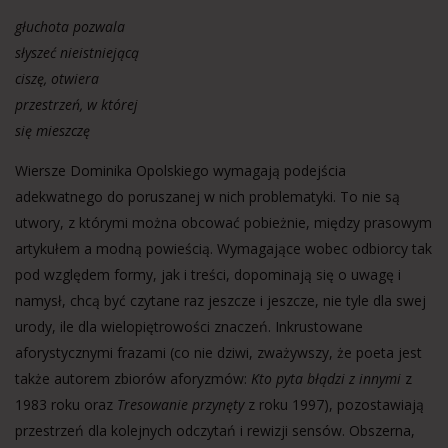
głuchota pozwala
słyszeć nieistniejącą
ciszę, otwiera
przestrzeń, w której
się mieszczę
Wiersze Dominika Opolskiego wymagają podejścia
adekwatnego do poruszanej w nich problematyki. To nie są
utwory, z którymi można obcować pobieżnie, między prasowym
artykułem a modną powieścią. Wymagające wobec odbiorcy tak
pod względem formy, jak i treści, dopominają się o uwagę i
namysł, chcą być czytane raz jeszcze i jeszcze, nie tyle dla swej
urody, ile dla wielopiętrowości znaczeń. Inkrustowane
aforystycznymi frazami (co nie dziwi, zważywszy, że poeta jest
także autorem zbiorów aforyzmów:
Kto pyta błądzi z innymi
z
1983 roku oraz
Tresowanie przynęty
z roku 1997), pozostawiają
przestrzeń dla kolejnych odczytań i rewizji sensów. Obszerna,