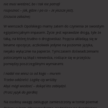
nie musi wiedzieć, bo i tak nie potrafi
rozpoznać – jak, gdzie i po co – że jeszcze jest).
(Uczucia zakaźne)
W wierszach Opolskiego mamy zatem do czynienia ze swoistym
egzystencjalnym impasem. Życie jest wprawdzie drogą, tyle że
taką, na której trudno o drogowskaz. Pojęcia układają się w
binarne opozycje, aczkolwiek jedynie na poziomie języka,
niejako wyłącznie na papierze. Tymczasem doświadczeniami
potocznymi są błąd i niewiedza, rodzące się w przejściu
pomiędzy poszczególnymi wymiarami:
I nadal nie wiesz co od kogo – murem
Trzeba oddzielić: Logikę czy wróżby
Abyś mógł wiedzieć – dokąd kto zabłądził.
(Przez język do gardła)
Na osobną uwagę zasługuje zamieszczony w tomie poemat