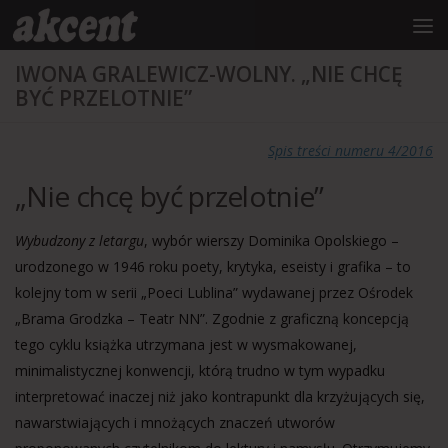
do
treści
Przejdź do treści
IWONA GRALEWICZ-WOLNY. „NIE CHCĘ
BYĆ PRZELOTNIE”
Spis treści numeru 4/2016
„Nie chcę być przelotnie”
Wybudzony z letargu
, wybór wierszy Dominika Opolskiego –
urodzonego w 1946 roku poety, krytyka, eseisty i grafika – to
kolejny tom w serii „Poeci Lublina” wydawanej przez Ośrodek
„Brama Grodzka – Teatr NN”. Zgodnie z graficzną koncepcją
tego cyklu książka utrzymana jest w wysmakowanej,
minimalistycznej konwencji, którą trudno w tym wypadku
interpretować inaczej niż jako kontrapunkt dla krzyżujących się,
nawarstwiających i mnożących znaczeń utworów