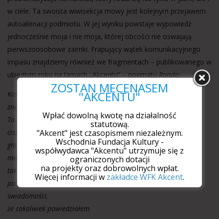
w ciele. Ta swoista wiwisekcja mowy jest kolejnym przejawem
autoalienacji podmiotu. W jej wyniku powstaje wypowiedź
jednocześnie moja i nie moja, której obcości nie oswajają
pierwszoosobowe zaimki. Frapujący wątek komunikacyjnego
impasu znajdziemy również we fragmentach – publikowanego w
ubiegłym roku na łamach „Akcentu” – poematu
Rondo
:
ZOSTAŃ MECENASEM
"AKCENTU"
Kim jestem, że tak źle
znoszę gwar samotności
Wpłać dowolną kwotę na działalność
To paradoks
statutową.
ciszy i milczenia
"Akcent" jest czasopismem niezależnym.
Wschodnia Fundacja Kultury -
głos przemyka się
współwydawca "Akcentu" utrzymuje się z
między ścianami
ograniczonych dotacji
na projekty oraz dobrowolnych wpłat.
tak unikam echa
Więcej informacji w
zakładce WFK Akcent
.
potwierdzenia
świadomości,
że cokolwiek powiedziałem