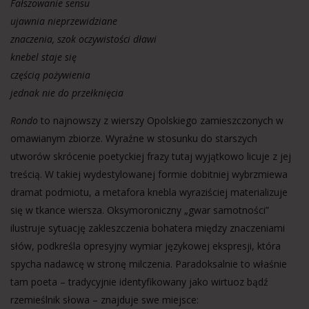
Fałszowanie sensu
ujawnia nieprzewidziane
znaczenia, szok oczywistości dławi
knebel staje się
częścią pożywienia
jednak nie do przełknięcia
Rondo
to najnowszy z wierszy Opolskiego zamieszczonych w
omawianym zbiorze. Wyraźne w stosunku do starszych
utworów skrócenie poetyckiej frazy tutaj wyjątkowo licuje z jej
treścią. W takiej wydestylowanej formie dobitniej wybrzmiewa
dramat podmiotu, a metafora knebla wyraziściej materializuje
się w tkance wiersza. Oksymoroniczny „gwar samotności”
ilustruje sytuację zakleszczenia bohatera między znaczeniami
słów, podkreśla opresyjny wymiar językowej ekspresji, która
spycha nadawcę w stronę milczenia. Paradoksalnie to właśnie
tam poeta – tradycyjnie identyfikowany jako wirtuoz bądź
rzemieślnik słowa – znajduje swe miejsce: