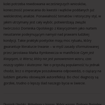
kolei potrzeba rewidowania wcześniejszych wniosków,
konieczność powracania do kwestii i wątków poddanych już
wielokrotnej analizie. Ponawialność tematów i retoryczny styl, w
jakim utrzymany jest cały wybór, potwierdzają związki
twórczości Dominika Opolskiego z klasycyzmem jako nurtem
nieustannie podejmującym namysł nad prawami ludzkiej
kondycji. Takie praktyki poetyckie mają moc rytuału, który
gwarantuje literaturze trwanie – w myśl zasady sformułowanej
przez Jarosława Marka Rymkiewicza w manifeście
Czym jest
klasycyzm
, iż
Wiersz, który nie jest ponowieniem wzoru, czas
niszczy szybko i skutecznie
. Nie o przyszłą popularność tu jednak
chodzi, lecz o imperatyw poszukiwania odpowiedzi, o ciążący na
ludzkim gatunku obowiązek autorefleksji. Bo choć diagnozy są
gorzkie, trudno o lepszy ślad naszego bycia w świecie.
Dominik Opolski:
Wybudzony z letargu. Wybór wierszy
. Posłowie Bogusław