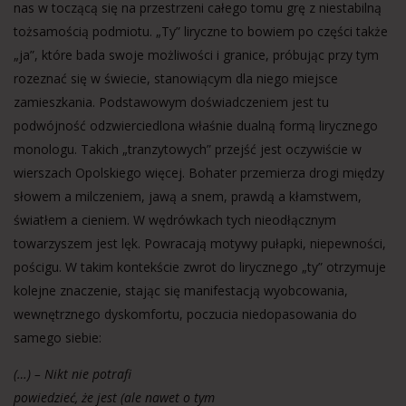
nas w toczącą się na przestrzeni całego tomu grę z niestabilną
tożsamością podmiotu. „Ty” liryczne to bowiem po części także
„ja”, które bada swoje możliwości i granice, próbując przy tym
rozeznać się w świecie, stanowiącym dla niego miejsce
zamieszkania. Podstawowym doświadczeniem jest tu
podwójność odzwierciedlona właśnie dualną formą lirycznego
monologu. Takich „tranzytowych” przejść jest oczywiście w
wierszach Opolskiego więcej. Bohater przemierza drogi między
słowem a milczeniem, jawą a snem, prawdą a kłamstwem,
światłem a cieniem. W wędrówkach tych nieodłącznym
towarzyszem jest lęk. Powracają motywy pułapki, niepewności,
pościgu. W takim kontekście zwrot do lirycznego „ty” otrzymuje
kolejne znaczenie, stając się manifestacją wyobcowania,
wewnętrznego dyskomfortu, poczucia niedopasowania do
samego siebie:
(…) – Nikt nie potrafi
powiedzieć, że jest (ale nawet o tym