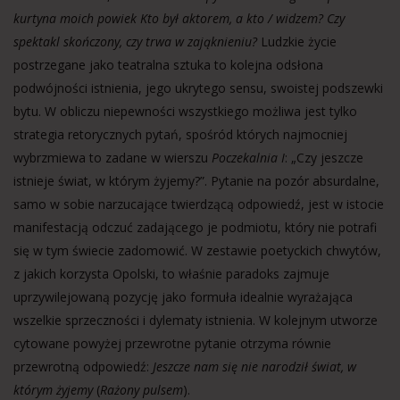
kurtyna moich powiek Kto był aktorem, a kto / widzem? Czy
spektakl skończony, czy trwa w zająknieniu?
Ludzkie życie
postrzegane jako teatralna sztuka to kolejna odsłona
podwójności istnienia, jego ukrytego sensu, swoistej podszewki
bytu. W obliczu niepewności wszystkiego możliwa jest tylko
strategia retorycznych pytań, spośród których najmocniej
wybrzmiewa to zadane w wierszu
Poczekalnia I
: „Czy jeszcze
istnieje świat, w którym żyjemy?”. Pytanie na pozór absurdalne,
samo w sobie narzucające twierdzącą odpowiedź, jest w istocie
manifestacją odczuć zadającego je podmiotu, który nie potrafi
się w tym świecie zadomowić. W zestawie poetyckich chwytów,
z jakich korzysta Opolski, to właśnie paradoks zajmuje
uprzywilejowaną pozycję jako formuła idealnie wyrażająca
wszelkie sprzeczności i dylematy istnienia. W kolejnym utworze
cytowane powyżej przewrotne pytanie otrzyma równie
przewrotną odpowiedź:
Jeszcze nam się nie narodził świat, w
którym żyjemy
(
Rażony pulsem
).