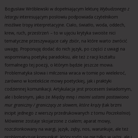
Bogusław Wróblewski w dopełniającym lekturę
Wybudzonego z
letargu
interesującym posłowiu podpowiada czytelnikom
możliwe tropy interpretacyjne. Ciało, światło, woda, oddech,
krew, ruch, przestrzeń – to w ujęciu krytyka swoiste nici
tematyczne przeszywające cały zbiór, na które warto zwrócić
uwagę. Proponuję dodać do nich język, po części z uwagi na
wspomnianą poetykę paradoksu, ale też z racji kształtu
formalnego tej poezji, o którym będzie jeszcze mowa.
Problematyka słowa i milczenia wraca w tomie po wielekroć,
zarówno w kontekście mowy poetyckiej, jak i praktyki
codziennej komunikacji. Artykulacja jest procesem świadomym,
ale i bolesnym, jako że
Między mną i moimi ustami postawiono
mur graniczny / graniczący ze słowem, które krąży
(tak brzmi
incipit jednego z wierszy przedrukowanych z tomu
Poczekalnia
).
Mówienie zostaje skojarzone z ciałem; aparat mowy,
rozczłonkowany na wargi, język, zęby, nos, warunkuje, ale też
problematyzuje komunikat, który rodzi się nie tylko w jaźni, ale i