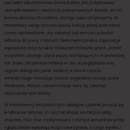
nierzadko kilkustronicowa forma liryków jest podyktowana
skomplikowaniem i ważkością podejmowanych kwestii, ale też
procesualnością ich rozbioru, którego zapis otrzymujemy. W
interpretacji owego procesu ważną funkcję pełnią przerzutnie,
często wprowadzane, aby zaburzyć tok wiersza i pobudzić
odbiorcę do pracy z tekstem. Niekonwencjonalna organizacja
wypowiedzi dotyczy także rozwiązań interpunkcyjnych, przede
wszystkim częstego użycia pauzy, występującej tu w podwójnej
roli: znaku zatrzymania refleksji w celu jej pogłębienia oraz
sygnału dialogowej partii, będącej w istocie częścią
wewnętrznego monologu. Jeszcze oryginalniej stosuje poeta
dwukropek, którym czasami inicjuje wers, by zaburzyć
zwyczajowy rytm lektury.
W konsekwencji wszystkich tych zabiegów czytelnik porusza się
w labiryncie sensów, co rusz natrafiając na miejsca jakby
znajome, choć inne. Podejmowane z różnych perspektyw próby
oglądu świata wyłaniają wciąż nowe pytania, z czego wynika z