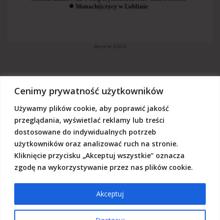
Akcent nr 3/2026
Cenimy prywatność użytkowników
Używamy plików cookie, aby poprawić jakość
„Akcent” jest czasopismem niezależnym, utrzymujemy się z dotacji
budżetowych oraz darowizn. Będziemy wdzięczni, jeśli zechcą nas
przeglądania, wyświetlać reklamy lub treści
Państwo wesprzeć dowolną kwotą.
dostosowane do indywidualnych potrzeb
Wschodnia Fundacja Kultury „Akcent”, ul. Grodzka 3, 20-112 Lublin
użytkowników oraz analizować ruch na stronie.
Nr rachunku:
50124015031111000017528667
(z dopiskiem: Darowizna na działalność statutową Wschodniej
Kliknięcie przycisku „Akceptuj wszystkie” oznacza
Fundacji Kultury Akcent w sferze pożytku publicznego)
zgodę na wykorzystywanie przez nas plików cookie.
Akceptuj
© 2026 Akcent |
Polityka prywatności
|
Deklaracja dostępności