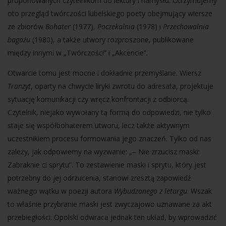
proponowanych czytelnikom do lektury i namysłu. Otrzymujemy
oto przegląd twórczości lubelskiego poety obejmujący wiersze
ze zbiorów
Bohater
(1977),
Poczekalnia
(1978) i
Przechowalnia
bagażu
(1980), a także utwory rozproszone, publikowane
między innymi w „Twórczości” i „Akcencie”.
Otwarcie tomu jest mocne i dokładnie przemyślane. Wiersz
Tranzyt
, oparty na chwycie liryki zwrotu do adresata, projektuje
sytuację komunikacji czy wręcz konfrontacji z odbiorcą.
Czytelnik, niejako wywołany tą formą do odpowiedzi, nie tylko
staje się współbohaterem utworu, lecz także aktywnym
uczestnikiem procesu formowania jego znaczeń. Tylko od nas
zależy, jak odpowiemy na wyzwanie: „– Nie zrzucisz maski:
Zabraknie ci sprytu”. To zestawienie maski i sprytu, który jest
potrzebny do jej odrzucenia, stanowi zresztą zapowiedź
ważnego wątku w poezji autora
Wybudzonego z letargu
. Wszak
to właśnie przybranie maski jest zwyczajowo uznawane za akt
przebiegłości. Opolski odwraca jednak ten układ, by wprowadzić