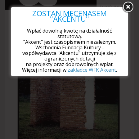
ZOSTAŃ MECENASEM
"AKCENTU"
Wpłać dowolną kwotę na działalność
statutową.
"Akcent" jest czasopismem niezależnym.
Wschodnia Fundacja Kultury -
współwydawca "Akcentu" utrzymuje się z
ograniczonych dotacji
na projekty oraz dobrowolnych wpłat.
Więcej informacji w
zakładce WFK Akcent
.