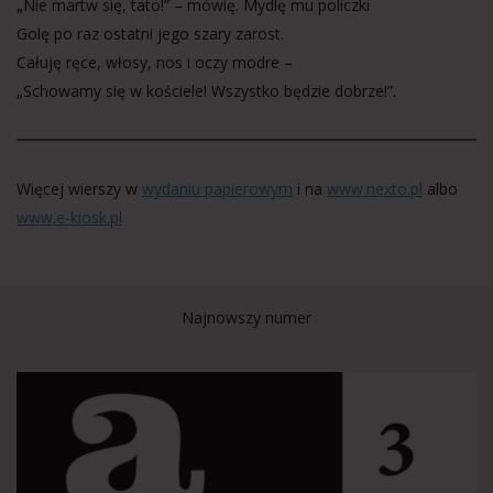
„Nie martw się, tato!” – mówię. Mydlę mu policzki
Golę po raz ostatni jego szary zarost.
Całuję ręce, włosy, nos i oczy modre –
„Schowamy się w kościele! Wszystko będzie dobrze!”.
Więcej wierszy w
wydaniu papierowym
i na
www.nexto.pl
albo
www.e-kiosk.pl
Najnowszy numer