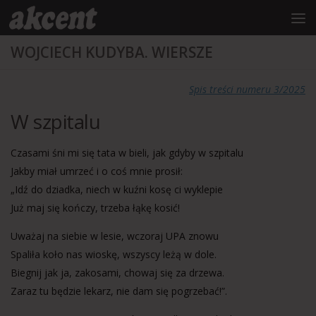
do
treści
Przejdź do treści
WOJCIECH KUDYBA. WIERSZE
Spis treści numeru 3/2025
W szpitalu
Czasami śni mi się tata w bieli, jak gdyby w szpitalu
Jakby miał umrzeć i o coś mnie prosił:
„Idź do dziadka, niech w kuźni kosę ci wyklepie
Już maj się kończy, trzeba łąkę kosić!
Uważaj na siebie w lesie, wczoraj UPA znowu
Spaliła koło nas wioskę, wszyscy leżą w dole.
Biegnij jak ja, zakosami, chowaj się za drzewa.
Zaraz tu będzie lekarz, nie dam się pogrzebać!”.