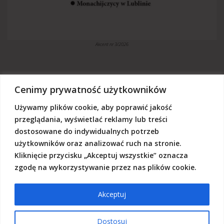
Akcent nr 3/2026
Cenimy prywatność użytkowników
Używamy plików cookie, aby poprawić jakość
„Akcent” jest czasopismem niezależnym, utrzymujemy się z dotacji
budżetowych oraz darowizn. Będziemy wdzięczni, jeśli zechcą nas
przeglądania, wyświetlać reklamy lub treści
Państwo wesprzeć dowolną kwotą.
dostosowane do indywidualnych potrzeb
Wschodnia Fundacja Kultury „Akcent”, ul. Grodzka 3, 20-112 Lublin
użytkowników oraz analizować ruch na stronie.
Nr rachunku:
50124015031111000017528667
(z dopiskiem: Darowizna na działalność statutową Wschodniej
Kliknięcie przycisku „Akceptuj wszystkie” oznacza
Fundacji Kultury Akcent w sferze pożytku publicznego)
zgodę na wykorzystywanie przez nas plików cookie.
Akceptuj
© 2026 Akcent |
Polityka prywatności
|
Deklaracja dostępności
Dostosuj