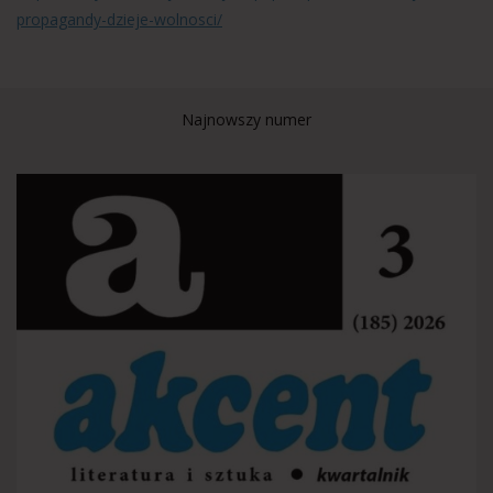
propagandy-dzieje-wolnosci/
Najnowszy numer