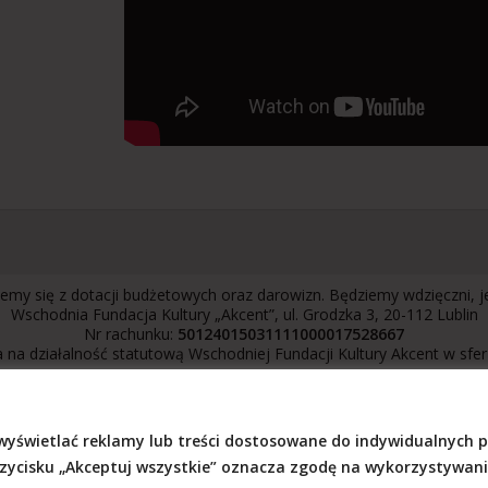
emy się z dotacji budżetowych oraz darowizn. Będziemy wdzięczni, 
Wschodnia Fundacja Kultury „Akcent”, ul. Grodzka 3, 20-112 Lublin
Nr rachunku:
50124015031111000017528667
 na działalność statutową Wschodniej Fundacji Kultury Akcent w sfe
wyświetlać reklamy lub treści dostosowane do indywidualnych 
ści
przycisku „Akceptuj wszystkie” oznacza zgodę na wykorzystywani