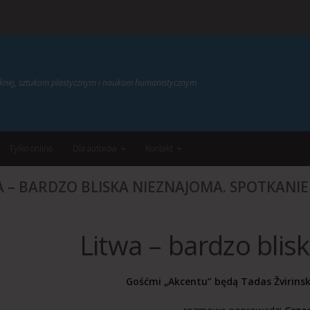
ięknej, sztukom plastycznym i naukom humanistycznym
Tylko online
Dla autorów
Kontakt
A – BARDZO BLISKA NIEZNAJOMA. SPOTKANIE
Litwa – bardzo blis
Gośćmi „Akcentu” będą
Tadas Žvirinsk