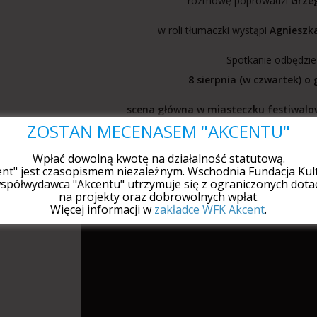
rozmowę poprowadzi
Grze
w roli tłumaczki wystąpi
Agnieszk
Spotkanie odbędzie
8 sierpnia (w czwartek) o 
scena główna w miasteczku festiwalo
ZOSTAŃ MECENASEM "AKCENTU"
Wstęp wolny
Wpłać dowolną kwotę na działalność statutową.
Zapraszamy także na pozostałe wy
ent" jest czasopismem niezależnym. Wschodnia Fundacja Kult
spółwydawca "Akcentu" utrzymuje się z ograniczonych dotac
na projekty oraz dobrowolnych wpłat.
Więcej informacji w
zakładce WFK Akcent
.