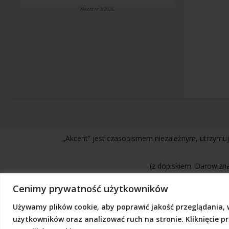
Akcent nr 3/2026
„Akcent” jest czasopismem niezależnym, utrzymuj
(z dopiskiem: Darowizna
Cenimy prywatność użytkowników
Używamy plików cookie, aby poprawić jakość przeglądania, 
© 2026 Akcent |
Polityka prywatności
|
Deklaracja dostępno
użytkowników oraz analizować ruch na stronie. Kliknięcie 