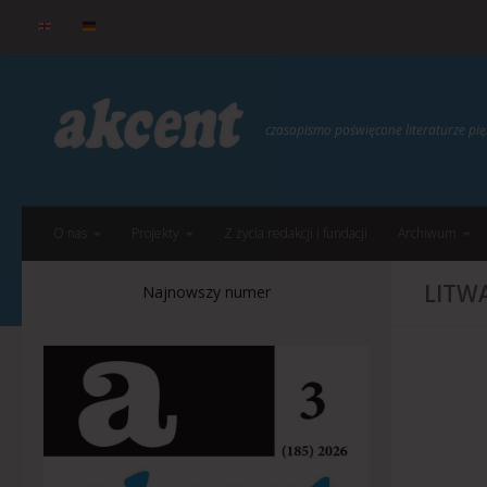
do
treści
Przejdź do treści
czasopismo poświęcone literaturze p
O nas
Projekty
Z życia redakcji i fundacji
Archiwum
LITW
Najnowszy numer