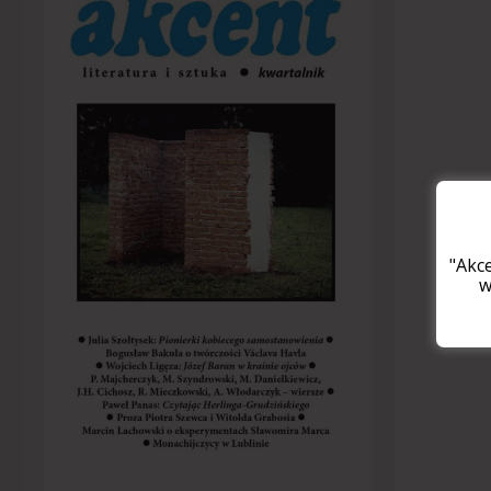
"Akc
w