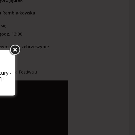
gorz Jędrek
a Rembiałkowska
 się
godz. 13:00
wym w Szczebrzeszynie
darzenia Festiwalu
ury -
ji