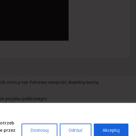
jeśli zechcą nas Państwo wesprzeć dowolną kwotą.
rze pożytku publicznego)
potrzeb
e przez
Dostosuj
Odrzuć
Akceptuj