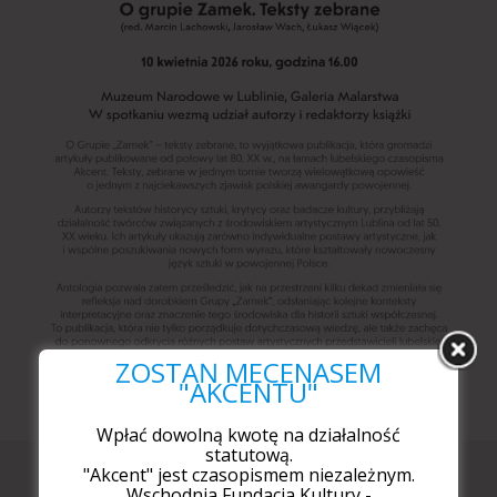
ZOSTAŃ MECENASEM
"AKCENTU"
Wpłać dowolną kwotę na działalność
statutową.
Najnowszy numer
"Akcent" jest czasopismem niezależnym.
Wschodnia Fundacja Kultury -