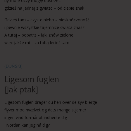
by moje oczy mogły dostrzec
gdzieś na jednej z gwiazd – od ciebie znak
Gdzieś tam – czyste niebo – nieskończoność
i pewnie wszystkie tajemnice świata znasz
A tutaj – popatrz – łąki znów zielone
więc jakże mi – za tobą lecieć tam
(DUŃSKI)
Ligesom fuglen
[Jak ptak]
Ligesom fuglen drager du hen over de syv bjerge
flyver mod hvælvet og dets mange stjerner
ingen vind formår at indhente dig
Hvordan kan jeg nå dig?