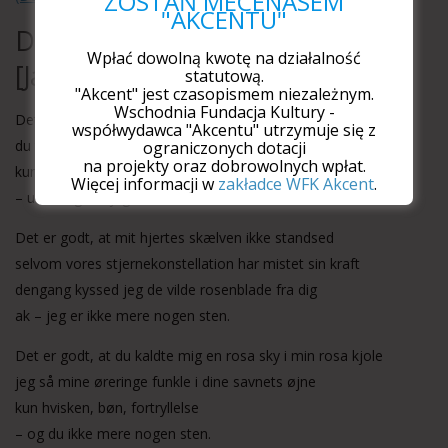
ZOSTAŃ MECENASEM
"AKCENTU"
Det er godt
Wpłać dowolną kwotę na działalność
[Jak to dobrze]
statutową.
"Akcent" jest czasopismem niezależnym.
Wschodnia Fundacja Kultury -
Det er godt, at du rørte mit hjerte
współwydawca "Akcentu" utrzymuje się z
du tændte alle mit livs lys
ograniczonych dotacji
na projekty oraz dobrowolnych wpłat.
kun de hvirvlende blade, træerne, mosserne
Więcej informacji w
zakładce WFK Akcent
.
– uden dig var jeg blot en sten
Det er godt, at mit hjertes skælven ikke standsed
selvom vores stjernekonstellation har mistet sin kraft
dengang kyssed jeg de vilde rosenblade fra dig
ak – jeg er ikke mere nogen sten.
Det er godt, at du kaldte mig en rosa sky i min rosa kjole
jeg så mine øreringe funkle i dine savnets øjne
kun hvisken, bøn, fortryllelse
– og du ikke mere nogen sten.