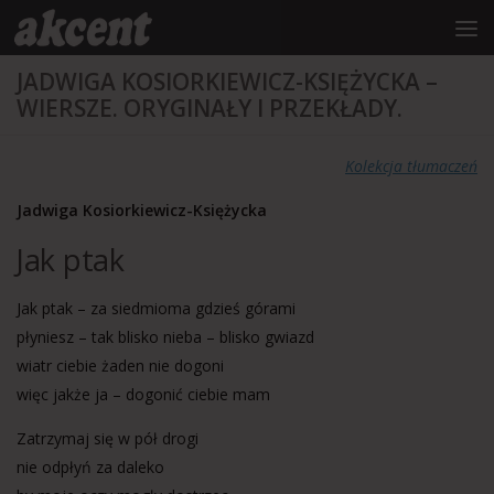
do
treści
Przejdź do treści
JADWIGA KOSIORKIEWICZ-KSIĘŻYCKA –
WIERSZE. ORYGINAŁY I PRZEKŁADY.
Kolekcja tłumaczeń
Jadwiga Kosiorkiewicz-Księżycka
Jak ptak
Jak ptak – za siedmioma gdzieś górami
płyniesz – tak blisko nieba – blisko gwiazd
wiatr ciebie żaden nie dogoni
więc jakże ja – dogonić ciebie mam
Zatrzymaj się w pół drogi
nie odpłyń za daleko