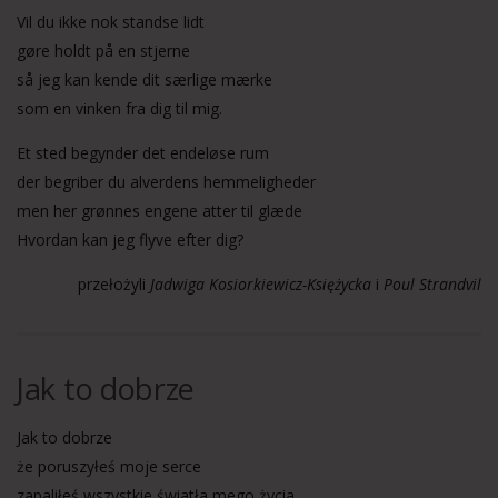
Vil du ikke nok standse lidt
gøre holdt på en stjerne
så jeg kan kende dit særlige mærke
som en vinken fra dig til mig.
Et sted begynder det endeløse rum
der begriber du alverdens hemmeligheder
men her grønnes engene atter til glæde
Hvordan kan jeg flyve efter dig?
przełożyli
Jadwiga Kosiorkiewicz-Księżycka
i
Poul Strandvil
Jak to dobrze
Jak to dobrze
że poruszyłeś moje serce
zapaliłeś wszystkie światła mego życia