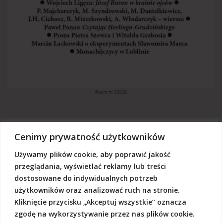
Akcent nr 3/2026
Cenimy prywatność użytkowników
Używamy plików cookie, aby poprawić jakość
„Akcent” jest czasopismem niezależnym, utrzymujemy się z dotacji
budżetowych oraz darowizn. Będziemy wdzięczni, jeśli zechcą nas
przeglądania, wyświetlać reklamy lub treści
Państwo wesprzeć dowolną kwotą.
dostosowane do indywidualnych potrzeb
Wschodnia Fundacja Kultury „Akcent”, ul. Grodzka 3, 20-112 Lublin
użytkowników oraz analizować ruch na stronie.
Nr rachunku:
50124015031111000017528667
(z dopiskiem: Darowizna na działalność statutową Wschodniej
Kliknięcie przycisku „Akceptuj wszystkie” oznacza
Fundacji Kultury Akcent w sferze pożytku publicznego)
zgodę na wykorzystywanie przez nas plików cookie.