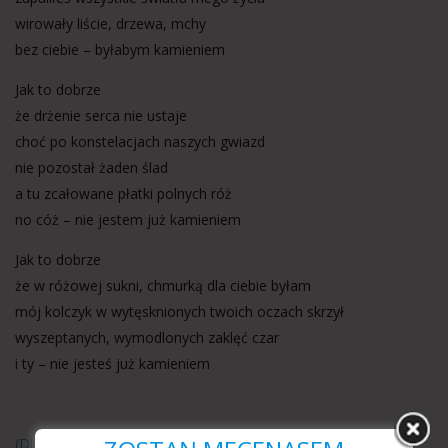
wirowały liście, drzewa, mchy
bez ciebie – byłabym kamieniem
Jak to dobrze
że drżenie serca nie ustaje
choć po konstelacjach naszych gwiazd
nie pozostał żaden ślad
a tu zcałowane płatki polnych róż
no cóż – nie jestem już kamieniem
Jak to dobrze
że w różowej sukni, chmurką dla ciebie byłam
mój kolczyk w wytęsknionych twoich oczach skrzył
wyszeptanych, wymodlonych zaklęć czar
i ty – nie jesteś już kamieniem
(DUŃSKI)