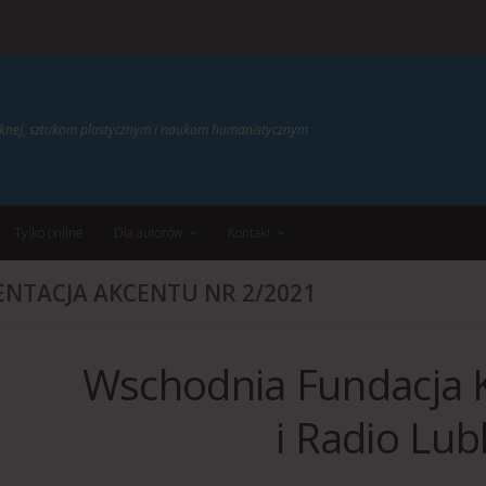
ięknej, sztukom plastycznym i naukom humanistycznym
Tylko online
Dla autorów
Kontakt
ENTACJA AKCENTU NR 2/2021
Wschodnia Fundacja K
i Radio Lub