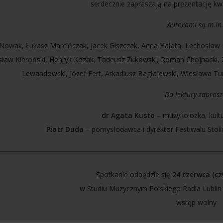
serdecznie zapraszają na prezentację kwa
Autorami są m.in
 Nowak, Łukasz Marcińczak, Jacek Giszczak, Anna Hałata, Lechosław 
sław Kieroński, Henryk Kozak, Tadeusz Żukowski, Roman Chojnacki,
Lewandowski, Józef Fert, Arkadiusz Bagłajewski, Wiesława T
Do lektury zaprosz
dr Agata Kusto
– muzykolożka, kult
Piotr Duda
– pomysłodawca i dyrektor Festiwalu Stoli
Spotkanie odbędzie się
24 czerwca (cz
w Studiu Muzycznym Polskiego Radia Lublin
wstęp wolny