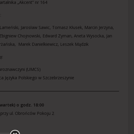
rtalnika „Akcent” nr 164
.
:
Lameński, Jarosław Sawic, Tomasz Kłusek, Marcin Jerzyna,
 Zbigniew Chojnowski, Edward Zyman, Aneta Wysocka, Jan
urżańska, Marek Danielkiewicz, Leszek Mądzik
ą
:
uroznawczyni (UMCS)
ca Języka Polskiego w Szczebrzeszynie
wartek) o godz. 18:00
 przy ul. Obrońców Pokoju 2