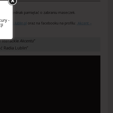
prosimy jednak pamiętać o zabraniu maseczek.
ury -
w.radio.lublin.pl
oraz na facebooku na profilu:
Akcent –
ji
kie
.
 literackie
Akcentu
”
ść Radia Lublin”