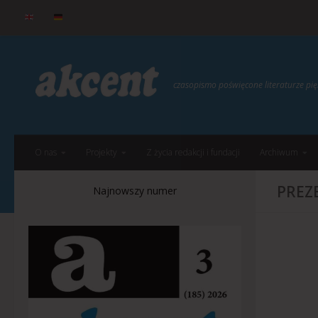
do
treści
Przejdź do treści
czasopismo poświęcone literaturze p
O nas
Projekty
Z życia redakcji i fundacji
Archiwum
PREZ
Najnowszy numer