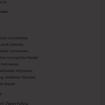
ją na
lnika
.
:
ażyna Lutosławska,
 Jacek Zalewski,
rkéta Chmielowiec,
liza Leszczyńska-Pieniak,
 Piotrowska,
leksander Wójtowicz, ,
j, Waldemar Michalski,
zek Mądzik
ą
:
rz Zwierzyńca