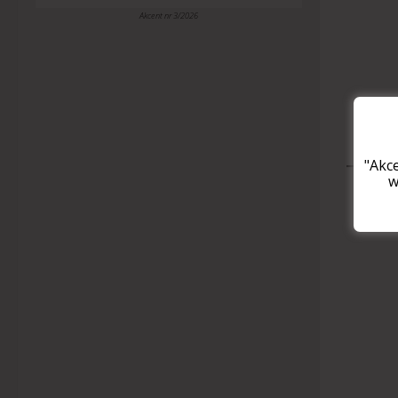
Akcent nr 3/2026
"Akc
w