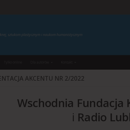
ięknej, sztukom plastycznym i naukom humanistycznym
Tylko online
Dla autorów
Kontakt
ENTACJA AKCENTU NR 2/2022
Wschodnia Fundacja K
i
Radio Lub