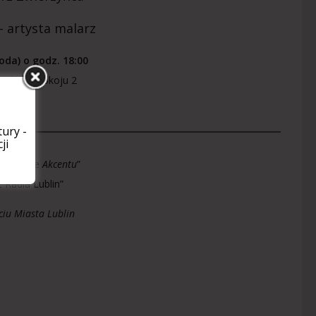
 artysta malarz
oda) o godz. 18:00
Obrońców Pokoju 2
ury -
ji
literackie
Akcentu
”
ć Radia Lublin”
ciu Miasta Lublin