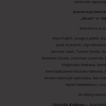
serdecznie zaprasza
prezentację kwarta
„Akcent” nr 168
Autorami są m.in
Anna Frajlich, Grzegorz Jędrek, Gr
Jacek Brzeziński, Olga Wiewióra,
Jarosław Sawic, Tomasz Kłusek, Ma
Stanisław Zasada, Lechosław Lameński, E
Małgorzata Skałbania, Maria
Karol Maliszewski Wacława Milewska, A
Monika Adamczyk-Garbowska, Ewa Duna
Marek Danielkiewicz, Les
Do lektury zaprosz
Urszula Kolman
– burmist