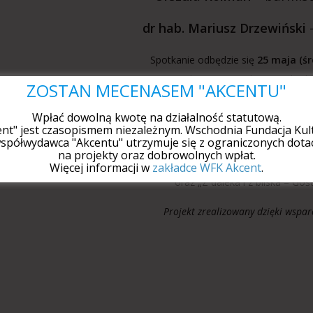
dr hab. Mariusz Drzewiński
–
Spotkanie odbędzie się
25 maja (śr
w Studiu im. Z. Stepka przy ul. 
ZOSTAŃ MECENASEM "AKCENTU"
wstęp wolny
Wpłać dowolną kwotę na działalność statutową.
ent" jest czasopismem niezależnym. Wschodnia Fundacja Kult
spółwydawca "Akcentu" utrzymuje się z ograniczonych dotac
na projekty oraz dobrowolnych wpłat.
Wydarzenie cykliczne: „Wernisaże 
Więcej informacji w
zakładce WFK Akcent
.
oraz „Z daleka i z bliska – Goś
Projekt zrealizowany dzięki wspar