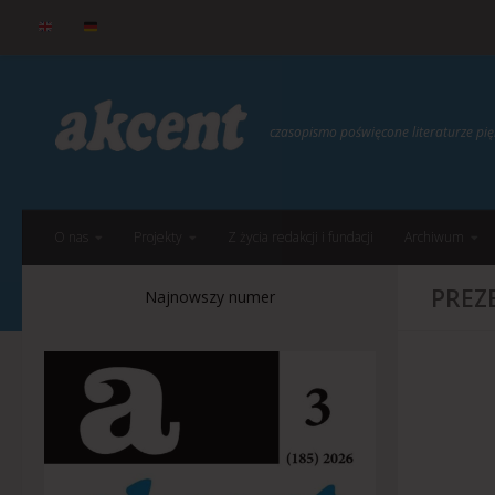
do
treści
Przejdź do treści
czasopismo poświęcone literaturze p
O nas
Projekty
Z życia redakcji i fundacji
Archiwum
PREZ
Najnowszy numer