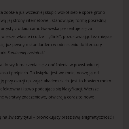
a zdołała już wcześniej skupić wokół siebie spore grono
awą jej strony internetowej, stanowiącej formę pośrednią
rtysty z odbiorcami. Goławska prezentuje się za
wiersze własne i cudze – „ślinki”, pozostawiając też miejsce
się już pewnym standardem w odniesieniu do literatury
orki
Sumiennej rzeźniczki
.
na do wytłumaczenia się z opóźnienia w powstaniu tej
zasu i pośpiech. Ta książka jest we mnie, noszę ją od
ję przy okazji np. zajęć akademickich. Jest to bowiem moim
efektowna i łatwo poddająca się klasyfikacji. Wiersze
jne warstwy znaczeniowe, otwierają coraz to nowe
 na świetny tytuł – prowokujący przez swą enigmatyczność i