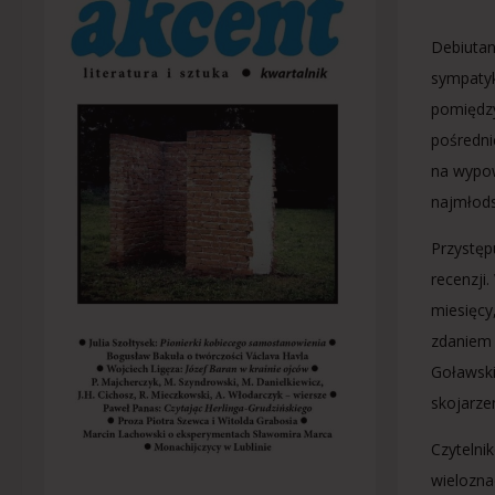
Debiutan
sympatyk
pomiędzy
pośredni
na wypow
najmłods
Przystęp
recenzji
miesięcy
zdaniem 
Goławski
skojarzen
Czytelni
wielozna