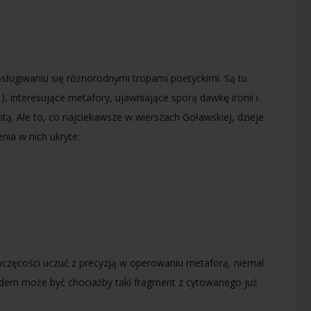
ługiwaniu się różnorodnymi tropami poetyckimi. Są tu
…
), interesujące metafory, ujawniające sporą dawkę ironii i
intą. Ale to, co najciekawsze w wierszach Goławskiej, dzieje
nia w nich ukryte:
iewczęcości uczuć z precyzją w operowaniu metaforą, niemal
adem może być chociażby taki fragment z cytowanego już