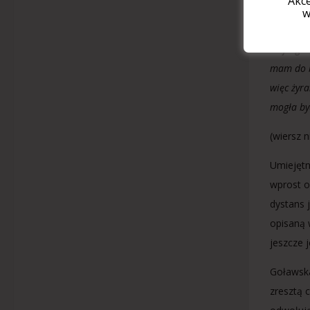
"Akc
żyrandol
w
ale pami
ku fragm
mam do 
więc żyra
mogła by
(wiersz 
Umiejętn
wprost o
dystans j
opisaną 
jeszcze 
Goławska
zresztą 