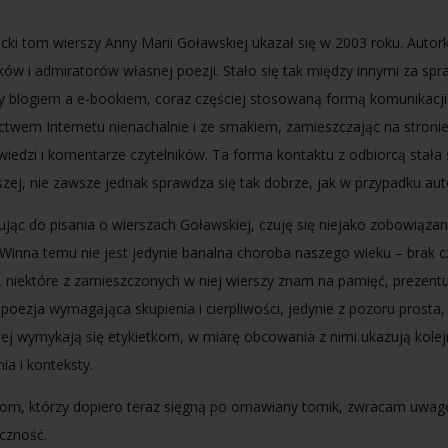
cki tom wierszy Anny Marii Goławskiej ukazał się w 2003 roku. Autork
ów i admiratorów własnej poezji. Stało się tak między innymi za spr
 blogiem a e-bookiem, coraz częściej stosowaną formą komunikacji a
ctwem Internetu nienachalnie i ze smakiem, zamieszczając na stronie 
iedzi i komentarze czytelników. Ta forma kontaktu z odbiorcą stała 
zej, nie zawsze jednak sprawdza się tak dobrze, jak w przypadku aut
ując do pisania o wierszach Goławskiej, czuję się niejako zobowiąza
. Winna temu nie jest jedynie banalna choroba naszego wieku – brak c
, niektóre z zamieszczonych w niej wierszy znam na pamięć, prezentu
poezja wymagająca skupienia i cierpliwości, jedynie z pozoru prosta, 
ej wymykają się etykietkom, w miarę obcowania z nimi ukazują kole
ia i konteksty.
kom, którzy dopiero teraz sięgną po omawiany tomik, zwracam uwagę
czność.