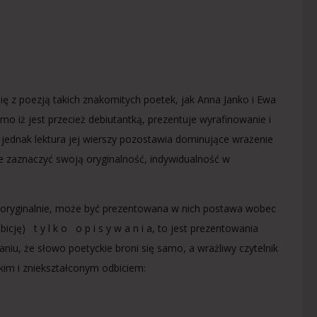
ę z poezją takich znakomitych poetek, jak Anna Janko i Ewa
iż jest przecież debiutantką, prezentuje wyrafinowanie i
e jednak lektura jej wierszy pozostawia dominujące wrażenie
nie zaznaczyć swoją oryginalność, indywidualność w
 i oryginalnie, może być prezentowana w nich postawa wobec
ję) t y l k o o p i s y w a n i a, to jest prezentowania
u, że słowo poetyckie broni się samo, a wrażliwy czytelnik
kim i zniekształconym odbiciem: