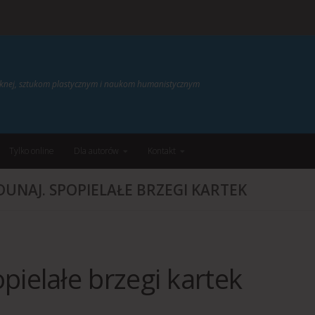
ięknej, sztukom plastycznym i naukom humanistycznym
Tylko online
Dla autorów
Kontakt
DUNAJ. SPOPIELAŁE BRZEGI KARTEK
pielałe brzegi kartek