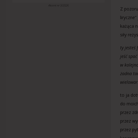
Akcent nr 3/2026
Z pozoru
liryczne
każąca n
siły reży
ty jesteś 
jeść spać
w kolejno
żadna t
wielowar
to ja do
do moich
przez zd
przez w
przez py