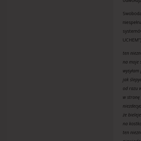
odwołują
Swoboda 
niespełn
systemów
UCHEM”) 
ten niez
na moje 
wysyłam 
jak ślep
od razu 
w stronę 
niezdecy
że bielej
na kostk
ten niez