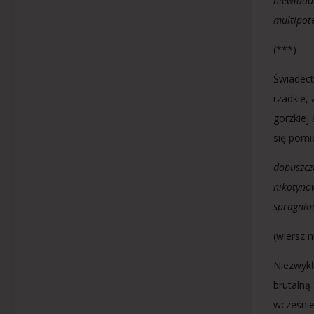
niewiado
multipot
(***)
Świadect
rzadkie,
gorzkiej 
się pomi
dopuszcz
nikotyno
spragnio
(wiersz 
Niezwykł
brutalną
wcześnie