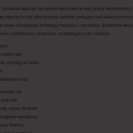
 Goławska wpisuje się swoimi wierszami w nurt poezji neofeministyczne
” jej wierszy to nie tylko kobieta świetnie panująca nad własnymi em
a nowo odczytywać archetypy męskości i żeńskości. Bohaterka wiers
serka codzienności, kreatorka, rozdzielająca role i funkcje:
facet
 robota seks
ści zależnej od wieku
am
stwowość treści
twarzam cię
 potrzeb
rady czynię furiatem
ymagania wynalazcą
tania kłamcą