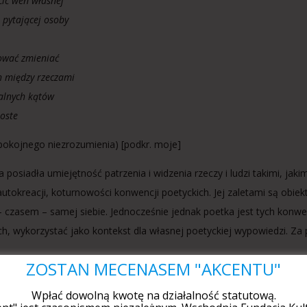
cić weń własnej
 pytającej osoby
ować zmieniać
h między rzeczami
zalnych kątów
roste
pokojnego niezrozumienia) [podkr. moje]
 posiadła umiejętność patrzenia i widzenia rzeczy i ludzi takimi, jak
i autokreacji, koturnowości konwencji poetyckich. Jej zaletami są obi
 – czasem – samej siebie. Jednocześnie jednak poetka jest tych konwe
ich, wykorzystać jako kontekst dla własnej poetyckiej wypowiedzi. Za p
ZOSTAŃ MECENASEM "AKCENTU"
innej wizyty
Wpłać dowolną kwotę na działalność statutową.
ać powinnam przede wszystkim