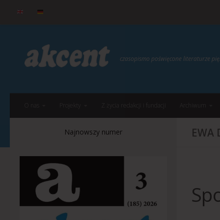
do
treści
Przejdź do treści
czasopismo poświęcone literaturze p
O nas
Projekty
Z życia redakcji i fundacji
Archiwum
EWA 
Najnowszy numer
Spo