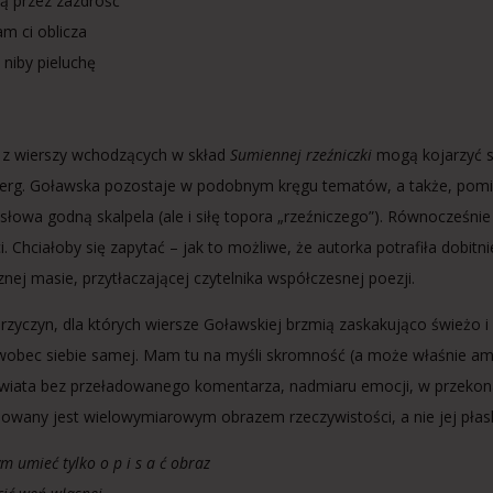
ą przez zazdrość
m ci oblicza
 niby pieluchę
 z wierszy wchodzących w skład
Sumiennej rzeźniczki
mogą kojarzyć si
rg. Goławska pozostaje w podobnym kręgu tematów, a także, pomimo 
 słowa godną skalpela (ale i siłę topora „rzeźniczego”). Równocześni
i. Chciałoby się zapytać – jak to możliwe, że autorka potrafiła dobit
znej masie, przytłaczającej czytelnika współczesnej poezji.
przyczyn, dla których wiersze Goławskiej brzmią zaskakująco świeżo
 wobec siebie samej. Mam tu na myśli skromność (a może właśnie ambic
wiata bez przeładowanego komentarza, nadmiaru emocji, w przekonani
sowany jest wielowymiarowym obrazem rzeczywistości, a nie jej płas
m umieć tylko o p i s a ć obraz