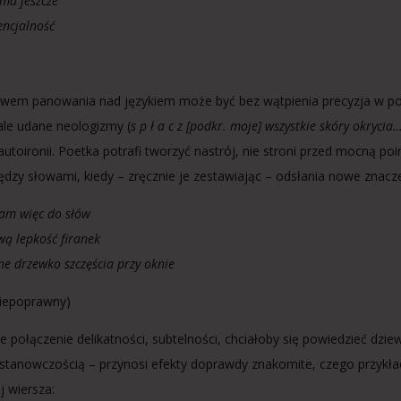
ma jeszcze
encjalność
wem panowania nad językiem może być bez wątpienia precyzja w pos
 ale udane neologizmy (
s p ł a c z [podkr. moje] wszystkie skóry okrycia
autoironii. Poetka potrafi tworzyć nastrój, nie stroni przed mocną po
ędzy słowami, kiedy – zręcznie je zestawiając – odsłania nowe znacze
am więc do słów
wą lepkość firanek
ne drzewko szczęścia przy oknie
niepoprawny)
e połączenie delikatności, subtelności, chciałoby się powiedzieć dz
 stanowczością – przynosi efekty doprawdy znakomite, czego przykł
j wiersza: