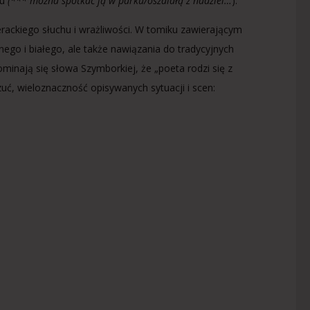
łu
(*** można spotkać ją w parku/oszalałą z nadziei…
).
rackiego słuchu i wrażliwości. W tomiku zawierającym
ego i białego, ale także nawiązania do tradycyjnych
minają się słowa Szymborkiej, że „poeta rodzi się z
ć, wieloznaczność opisywanych sytuacji i scen: