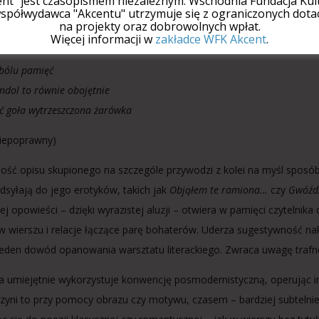
ent" jest czasopismem niezależnym. Wschodnia Fundacja Kult
spółwydawca "Akcentu" utrzymuje się z ograniczonych dotac
na projekty oraz dobrowolnych wpłat.
ęć wciąż zsuwa się
Więcej informacji w
zakładce WFK Akcent
.
entom ciała
bólu pamięć
ndol to równie obojętnie
ć goła wytrzeszczona żarówka
niepoprawny)
ość opisu skupionego na szczególe przywodzi z kolei na myśl sposób 
dsyłają do jego erotyków, takich jak
Objąłem te ramiona…
czy
Gwóźd
ej opowieści – dzięki wyrazistej aluzji – otwiera w pamięci czytelnika
w wierszu i relacje łączące parę bohaterów. Uderza sugestywność na
jeden dowód opanowania warsztatu literackiego. Zwraca uwagę trafność
 umiejętnie wykorzystuje konwencję posmodernistyczną, operując int
czyni to przy pomocy obrazu czy motywu, czasem – bardziej subtelnie