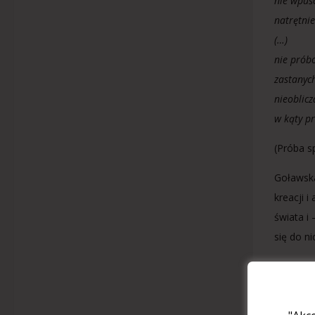
nie wpuś
natrętnie
(…)
nie prób
zastanyc
nieoblic
w kąty p
(Próba s
Goławska
kreacji 
świata i
się do n
(…)
z półgodz
zapamięt