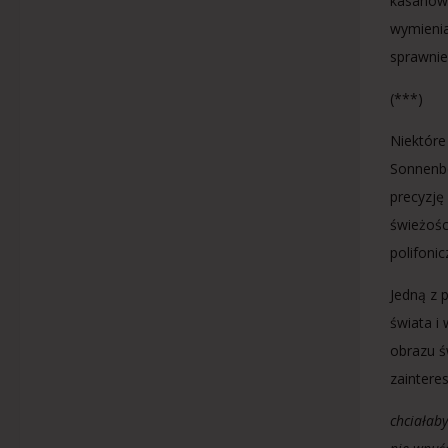
kasanow
wymienia
sprawnie
(***)
Niektóre
Sonnenbe
precyzję
świeżośc
polifonic
Jedną z 
świata i
obrazu ś
zaintere
chciałaby