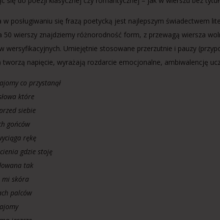
c się do poezji klasycznej czy romantycznej – jak w wierszu bez tytu
w posługiwaniu się frazą poetycką jest najlepszym świadectwem lite
a 50 wierszy znajdziemy różnorodność form, z przewagą wiersza woln
 wersyfikacyjnych. Umiejętnie stosowane przerzutnie i pauzy (przypo
tworzą napięcie, wyrażają rozdarcie emocjonalne, ambiwalencję uczu
najomy co przystanął
słowa które
przed siebie
ych gońców
wyciąga rękę
cienia gdzie stoję
dowana tak
e mi skóra
ach palców
najomy