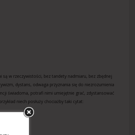
imi są w rzeczywistości, bez tandety nadmiaru, bez zbędnej
ektywizm, dystans, odwaga przyznania się do niezrozumienia
ncji świadoma, potrafi nimi umiejętnie grać, zdystansować
rzykład niech posłuży chociażby taki cytat: