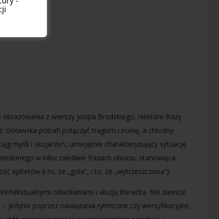
ury -
ji
obrazowania z wierszy Josipa Brodskiego, niektóre frazy
ź
. Goławska potrafi połączyć tragizm i ironię, a chłodny
 ciąg myśli i skojarzeń, umiejętnie charakteryzujący sytuację
kreślonego w kilku zaledwie frazach obrazu, stanowiąca
 epitetów (i to, że „goła”, i to, że „wytrzeszczona”).
ertekstualnymi odwołaniami i aluzją literacką. Nie zawsze
 – jedynie poprzez nawiązania rytmiczne czy wersyfikacyjne,