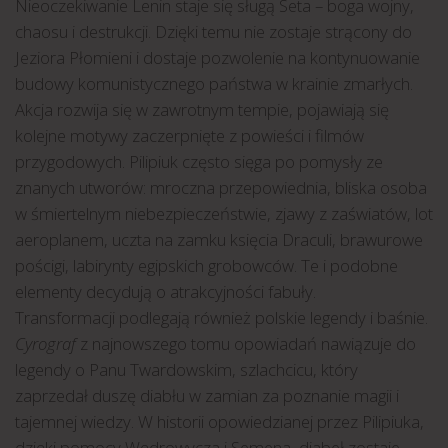
Nieoczekiwanie Lenin staje się sługą Seta – boga wojny,
chaosu i destrukcji. Dzięki temu nie zostaje strącony do
Jeziora Płomieni i dostaje pozwolenie na kontynuowanie
budowy komunistycznego państwa w krainie zmarłych.
Akcja rozwija się w zawrotnym tempie, pojawiają się
kolejne motywy zaczerpnięte z powieści i filmów
przygodowych. Pilipiuk często sięga po pomysły ze
znanych utworów: mroczna przepowiednia, bliska osoba
w śmiertelnym niebezpieczeństwie, zjawy z zaświatów, lot
aeroplanem, uczta na zamku księcia Draculi, brawurowe
pościgi, labirynty egipskich grobowców. Te i podobne
elementy decydują o atrakcyjności fabuły.
Transformacji podlegają również polskie legendy i baśnie.
Cyrograf
z najnowszego tomu opowiadań nawiązuje do
legendy o Panu Twardowskim, szlachcicu, który
zaprzedał duszę diabłu w zamian za poznanie magii i
tajemnej wiedzy. W historii opowiedzianej przez Pilipiuka,
dzięki pomocy Wędrowycza i Semena, diabeł zostaje