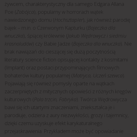
żywcem, charakterystyczny dla samego Edgara Allana
Poe (
Zabójca
), popularny w horrorach wątek
nawiedzonego domu (
Hochsztapler
), jak również parodię
bajek – m.in. o Czerwonym Kapturku (
Bajeczka dla
wnuczka
), śpiącej królewnie (
Jakub Wędrowycz i siedmiu
krasnoludów
) czy Babie Jadze (
Bajeczka dla wnuczka
). Nie
brak nawiązań do cieszącej się dużą poczytnością
literatury science fiction opisującej kontakty z kosmitami
(Implant) oraz postaci przypominających filmowych
bohaterów kultury popularnej (
Matryca, Uczeń szewca
).
Pojawiają się również pomysły oparte na wątkach
zaczerpniętych z mitycznych opowieści z różnych kręgów
kulturowych (
Pola trzcin, Fabryka
). Twórca Wędrowycza
bawi się ich utartymi znaczeniami, zniekształca je i
parodiuje, odziera z aury niezwykłości, grozy i tajemnicy,
dzięki czemu uzyskuje efekt karykaturalnego
przejaskrawienia. Przykładem może być opowiadanie