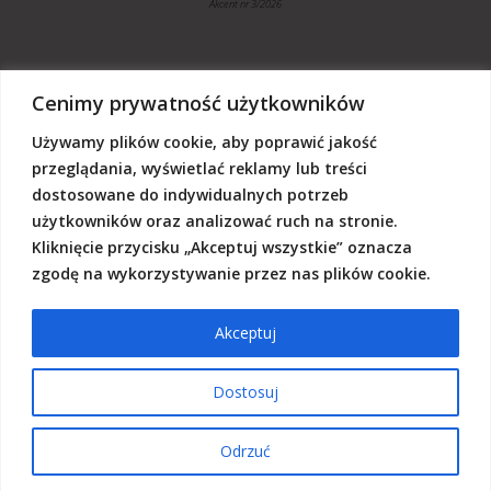
Akcent nr 3/2026
Cenimy prywatność użytkowników
Używamy plików cookie, aby poprawić jakość
„Akcent” jest czasopismem niezależnym, utrzymujemy się z dotacji
budżetowych oraz darowizn. Będziemy wdzięczni, jeśli zechcą nas
przeglądania, wyświetlać reklamy lub treści
Państwo wesprzeć dowolną kwotą.
dostosowane do indywidualnych potrzeb
Wschodnia Fundacja Kultury „Akcent”, ul. Grodzka 3, 20-112 Lublin
użytkowników oraz analizować ruch na stronie.
Nr rachunku:
50124015031111000017528667
(z dopiskiem: Darowizna na działalność statutową Wschodniej
Kliknięcie przycisku „Akceptuj wszystkie” oznacza
Fundacji Kultury Akcent w sferze pożytku publicznego)
zgodę na wykorzystywanie przez nas plików cookie.
Akceptuj
© 2026 Akcent |
Polityka prywatności
|
Deklaracja dostępności
Dostosuj
Odrzuć