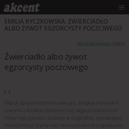
do
treści
Przejdź do treści
EMILIA RYCZKOWSKA. ŹWIERCIADŁO
ALBO ŻYWOT EGZORCYSTY POCZCIWEGO
Spis treści numeru 1/2010
Źwierciadło albo żywot
egzorcysty poczciwego
(…)
Pilipiuk uprawia intertekstualną grę, żongluje motywami
znanymi z literatury fantastycznej, sięga po kanoniczne
teksty tego gatunku i poddaje je oryginalnej, zaskakującej
reinterpretacji. Mamy więc obsesyjny temat pogrzebania