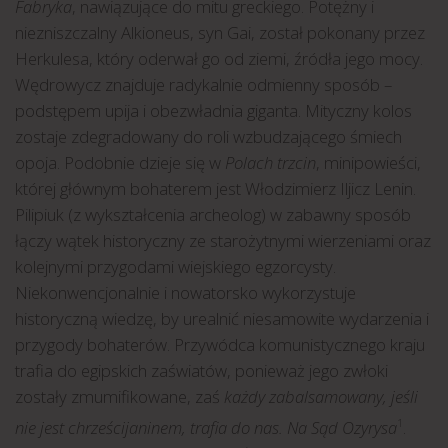
Fabryka
, nawiązujące do mitu greckiego. Potężny i
niezniszczalny Alkioneus, syn Gai, został pokonany przez
Herkulesa, który oderwał go od ziemi, źródła jego mocy.
Wędrowycz znajduje radykalnie odmienny sposób –
podstępem upija i obezwładnia giganta. Mityczny kolos
zostaje zdegradowany do roli wzbudzającego śmiech
opoja. Podobnie dzieje się w
Polach trzcin
, minipowieści,
której głównym bohaterem jest Włodzimierz Iljicz Lenin.
Pilipiuk (z wykształcenia archeolog) w zabawny sposób
łączy wątek historyczny ze starożytnymi wierzeniami oraz
kolejnymi przygodami wiejskiego egzorcysty.
Niekonwencjonalnie i nowatorsko wykorzystuje
historyczną wiedzę, by urealnić niesamowite wydarzenia i
przygody bohaterów. Przywódca komunistycznego kraju
trafia do egipskich zaświatów, ponieważ jego zwłoki
zostały zmumifikowane, zaś
każdy zabalsamowany, jeśli
nie jest chrześcijaninem, trafia do nas. Na Sąd Ozyrysa
.
1