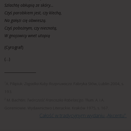
Szlachtę obłupią ze skóry…
Czyś parobkiem jest, czy klechą,
Na gałęzi cię obwieszą.
Czyś pobożnym, czy niecnotą,
W gnojowicy wnet utopią
(Cyrograf)
(…)
__________________
1
A. Pilipiuk:
Zagadka Kuby Rozpruwacza
. Fabryka Słów, Lublin 2004, s.
193.
2
M. Bachtin:
Twórczość Franciszka Rabelais’go.
Tłum. A. i A.
Goreniowie. Wydawnictwo Literackie. Kraków 1975, s. 167.
Całość w tradycyjnym wydaniu „Akcentu”.