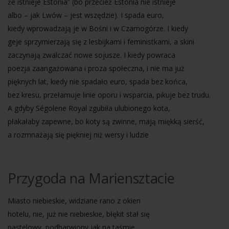
że istnieje Estonia” (bo przecież Estonia nie istnieje
albo – jak Lwów – jest wszędzie). I spada euro,
kiedy wprowadzają je w Bośni i w Czarnogórze. I kiedy
geje sprzymierzają się z lesbijkami i feministkami, a skini
zaczynają zwalczać nowe sojusze. I kiedy powraca
poezja zaangażowana i proza społeczna, i nie ma już
pięknych lat, kiedy nie spadało euro, spada bez końca,
bez kresu, przełamuje linie oporu i wsparcia, pikuje bez trudu.
A gdyby Ségolene Royal zgubiła ulubionego kota,
płakałaby zapewne, bo koty są zwinne, mają miękką sierść,
a rozmnażają się piękniej niż wersy i ludzie
Przygoda na Mariensztacie
Miasto niebieskie, widziane rano z okien
hotelu, nie, już nie niebieskie, błękit stał się
pastelowy, podbarwiony jak na taśmie