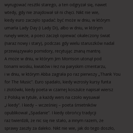
wyrugować resztki starego, a ten odgryzał się, nawet
wtedy, gdy nie znajdował sił ni chęci. Nikt nie wie,
kiedy euro zaczęło spadać: być może w dniu, w którym
umarła Lady Day (i Lady Di), albo w dniu, w którym
runęły wieże, a poeci zaczęli opiewać okaleczony świat
(naraz nowy i stary), podczas gdy wielu staruszków nadal
przewiązywało pomidory, recytując znaną mantrę.
A może w dniu, w którym Jim Morrison utonął pod
tonami wosku, kwiatów i łez na paryskim cmentarzu,
i w dniu, w którym Abba zagrała po raz pierwszy „Thank You
for The Music”. Euro spadało, kiedy wzrosły kursy funta
i złotówki, kiedy poeta w czarnej koszulce napisał wiersz
z Polską w tytule, a każdy wers na czoło wysuwał
„i kiedy”. I kiedy – wcześniej – poeta śmietników
opublikował „Spadanie”. I kiedy obrońcy tradycji
raz twierdzili, że nic się nie stało, a innym razem, że
sprawy zaszły za daleko. Nikt nie wie, jak do tego doszło,