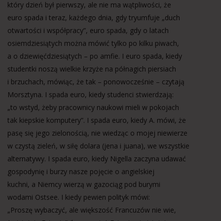
który dzień był pierwszy, ale nie ma wątpliwości, że
euro spada i teraz, każdego dnia, gdy tryumfuje „duch
otwartości i współpracy”, euro spada, gdy o latach
osiemdziesiątych można mówić tylko po kilku piwach,
a o dziewięćdziesiątych – po amfie. I euro spada, kiedy
studentki noszą wielkie krzyże na półnagich piersiach
i brzuchach, mówiąc, że tak – ponowocześnie – czytają
Morsztyna. I spada euro, kiedy studenci stwierdzają:
„to wstyd, żeby pracownicy naukowi mieli w pokojach
tak kiepskie komputery”. I spada euro, kiedy A. mówi, że
pasę się jego zielonością, nie wiedząc o mojej niewierze
w czystą zieleń, w siłę dolara (jena i juana), we wszystkie
alternatywy. I spada euro, kiedy Nigella zaczyna udawać
gospodynię i burzy nasze pojęcie o angielskiej
kuchni, a Niemcy wierzą w gazociąg pod burymi
wodami Ostsee. I kiedy pewien polityk mówi:
„Proszę wybaczyć, ale większość Francuzów nie wie,