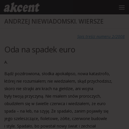
do
treści
Przejdź do treści
ANDRZEJ NIEWIADOMSKI. WIERSZE
Spis treści numeru 2/2008
Oda na spadek euro
A.
Bądź pozdrowiona, słodka apokalipso, nowa katastrofo,
której nie rozumiałem; nie wiedziałem, skąd przychodzisz,
skoro nie strajki ani krach na giełdzie, ani wojna
były twoją przyczyną. Nie miałem snów proroczych,
obudziłem się w świetle czerwca i wiedziałem, że euro
spada – na łeb, na szyję. Że spadało, zanim pojawiły się
jego szeleszczące, fioletowe, żółte, czerwone budowle
i style. Spadało, bo powstał nowy świat i zechciał